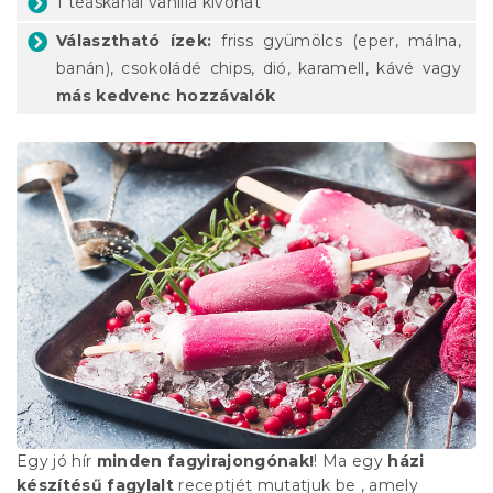
1 teáskanál vanília kivonat
Választható ízek:
friss gyümölcs (eper, málna,
banán), csokoládé chips, dió, karamell, kávé vagy
más kedvenc hozzávalók
Egy jó hír
minden fagyirajongónak!
! Ma egy
házi
készítésű fagylalt
receptjét mutatjuk be , amely