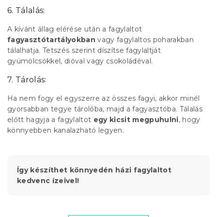
6. Tálalás:
A kívánt állag elérése után a fagylaltot
fagyasztótartályokban
vagy fagylaltos poharakban
tálalhatja. Tetszés szerint díszítse fagylaltját
gyümölcsökkel, dióval vagy csokoládéval.
7. Tárolás:
Ha nem fogy el egyszerre az összes fagyi, akkor minél
gyorsabban tegye tárolóba, majd a fagyasztóba. Tálalás
előtt hagyja a fagylaltot
egy kicsit megpuhulni
, hogy
könnyebben kanalazható legyen.
Így készíthet könnyedén házi fagylaltot
kedvenc ízeivel!