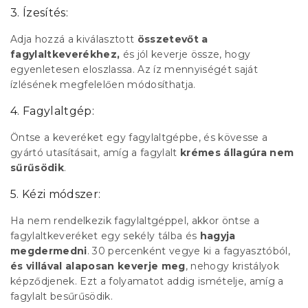
3. Ízesítés:
Adja hozzá a kiválasztott
összetevőt a
fagylaltkeverékhez,
és jól keverje össze, hogy
egyenletesen eloszlassa. Az íz mennyiségét saját
ízlésének megfelelően módosíthatja.
4. Fagylaltgép:
Öntse a keveréket egy fagylaltgépbe, és kövesse a
gyártó utasításait, amíg a fagylalt
krémes állagúra nem
sűrűsödik
.
5. Kézi módszer:
Ha nem rendelkezik fagylaltgéppel, akkor öntse a
fagylaltkeveréket egy sekély tálba és
hagyja
megdermedni
. 30 percenként vegye ki a fagyasztóból,
és villával alaposan keverje meg
, nehogy kristályok
képződjenek. Ezt a folyamatot addig ismételje, amíg a
fagylalt besűrűsödik.