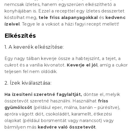
nemcsak ízletes, hanem egyszerűen elkészíthető a
konyhájában is. Ezzel a recepttel egy ízletes desszertet
kóstolhat meg,
tele friss alapanyagokkal
és
kedvenc
ízeivel
. Tegye le a voksot a házi fagyi recept mellett!
Elkészítés
1. A keverék elkészítése:
Egy nagy tálban keverje össze a habtejszínt, a tejet, a
cukrot és a vanília kivonatot.
Keverje el jól
, amíg a cukor
teljesen fel nem oldódik.
2. Ízek kiválasztása:
Ha ízesíteni szeretné fagylaltját,
döntse el, melyik
összetevőt szeretné használni. Használhat
friss
gyümölcsöt
(például eper, málna, banán – pürésítve),
apróra vágott diót, csokoládét, karamellt, étkezési
olajokat (például borsmentát vagy narancsot) vagy
bármilyen más
kedvére való összetevőt
.