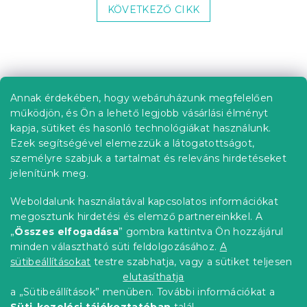
KÖVETKEZŐ CIKK
L
á
b
Annak érdekében, hogy webáruházunk megfelelően
Információ az Ön számára
l
működjön, és Ön a lehető legjobb vásárlási élményt
é
Rendelés követése
kapja, sütiket és hasonló technológiákat használunk.
c
Ezek segítségével elemezzük a látogatottságot,
Szállítási lehetőségek
személyre szabjuk a tartalmat és releváns hirdetéseket
Fizetési lehetőségek
jelenítünk meg.
Reklamáció és áruvisszaküldés
Elérhetőség
Weboldalunk használatával kapcsolatos információkat
Általános szerződési feltételek
megosztunk hirdetési és elemző partnereinkkel. A
Adatvédelmi nyilatkozat
„
Összes elfogadása
” gombra kattintva Ön hozzájárul
minden választható süti feldolgozásához.
A
Blog
sütibeállításokat
testre szabhatja, vagy a sütiket teljesen
Partnereinknek
elutasíthatja
a „Sütibeállítások” menüben. További információkat a