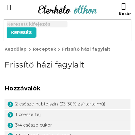
Ugrás
KO
a
fő
tartalomhoz
KERESÉS
Kezdőlap
Receptek
Frissítő házi fagylalt
Frissítő házi fagylalt
Hozzávalók
2 csésze habtejszín (33-36% zsírtartalmú)
1 csésze tej
3/4 csésze cukor