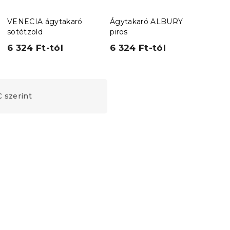
VENECIA ágytakaró
Ágytakaró ALBURY
Ágyt
sötétzöld
piros
feke
6 324 Ft-tól
6 324 Ft-tól
6 3
 szerint
Kedvezménykupon
-15% "MINUSZ15"