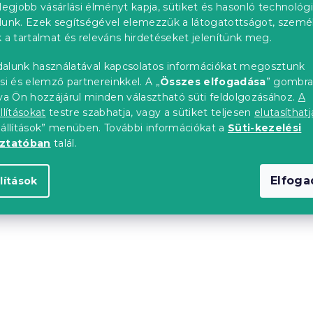
6 324 Ft-tól
legjobb vásárlási élményt kapja, sütiket és hasonló technológ
lunk. Ezek segítségével elemezzük a látogatottságot, szemé
 a tartalmat és releváns hirdetéseket jelenítünk meg.
TA
NÉPSZERŰ MINTA
alunk használatával kapcsolatos információkat megosztunk
upon
Kedvezménykupon
"
-15% "MINUSZ15"
si és elemző partnereinkkel. A „
Összes elfogadása
” gombr
tva Ön hozzájárul minden választható süti feldolgozásához.
A
llításokat
testre szabhatja, vagy a sütiket teljesen
elutasíthatj
eállítások” menüben. További információkat a
Süti-kezelési
oztatóban
talál.
Elfog
lítások
s ágyneműhuzat
Mikroszálas ágyneműhu
T, színes
WHITE RABBIT, bézs
db)
Raktáron
(>10 db)
l
3 500 Ft-tól
upon
Kedvezménykupon