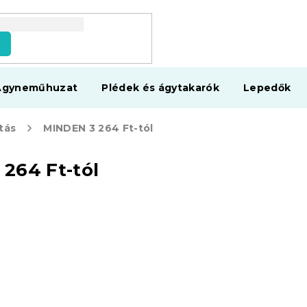
s
Ágyneműhuzat
Plédek és ágytakarók
Lepedők
tás
MINDEN 3 264 Ft-tól
264 Ft-tól