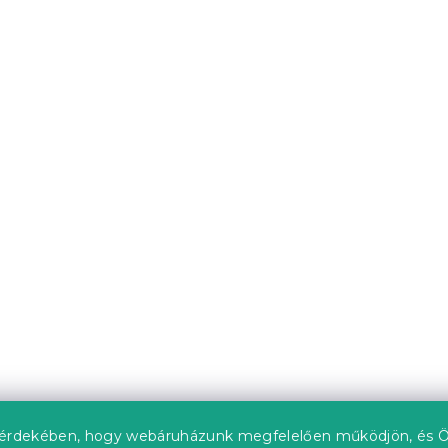
db)
Raktáron
(>10 db)
l
6 324 Ft-tól
upon
Kedvezménykupon
"
-15% "MINUSZ15"
REEZE
VENECIA ágytakaró söt
a ágyneműhuzat,
db)
Raktáron
(>10 db)
érdekében, hogy webáruházunk megfelelően működjön, és Ö