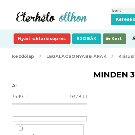
Ugrás
a
fő
Keresé
tartalomhoz
Nyári raktárkisöprés
SZOBÁK
Kert
Kezdőlap
LEGALACSONYABB ÁRAK
Kiárusí
O
MINDEN 3 
l
d
Ár
a
l
3499
Ft
9378
Ft
s
ó
p
a
n
e