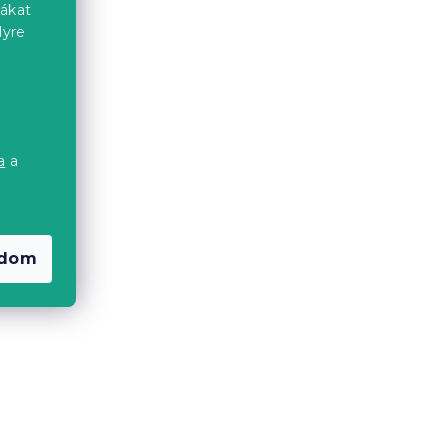
4 739 Ft-tól
iákat
lyre
Kedvezménykupon
-15% "MINUSZ15"
a
a
a
adom
zat
ARROW VELVET zöld bársony
ágytakaró
Raktáron
(>10 db)
9 378 Ft-tól
NÉPSZERŰ MINTA