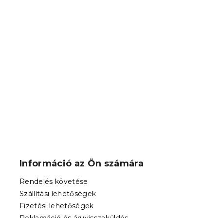
Mikroszála
MISTLEAF s
Raktáron
(>10 
3 989 Ft-tó
L
á
b
Információ az Ön számára
l
é
Rendelés követése
c
Szállítási lehetőségek
Fizetési lehetőségek
Reklamáció és áruvisszaküldés