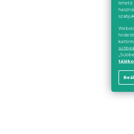
4 123 Ft
lehető 
haszná
szabjuk
NÉPSZERŰ MIN
Webold
Kedvezményk
-15% "MINUSZ15
hirdeté
kattin
sütibeá
„Sütib
tájék
Beál
Mikroszála
NEON FORES
Raktáron
(>10 
3 500 Ft-tó
Kedvezményk