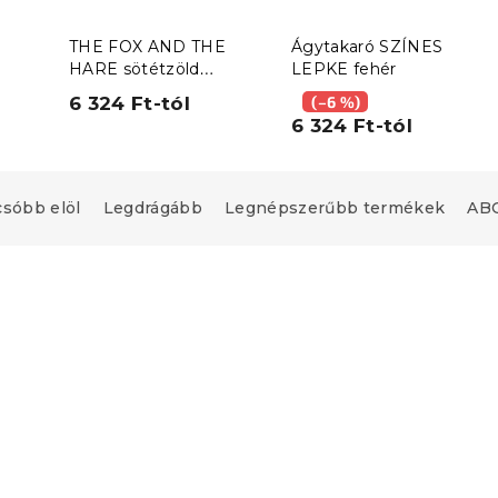
THE FOX AND THE
Ágytakaró SZÍNES
HARE sötétzöld
LEPKE fehér
ágytakaró
6 324 Ft-tól
(–6 %)
6 324 Ft-tól
csóbb elöl
Legdrágább
Legnépszerűbb termékek
ABC
Kedvezménykupon
-15% "MINUSZ15"
upon
"