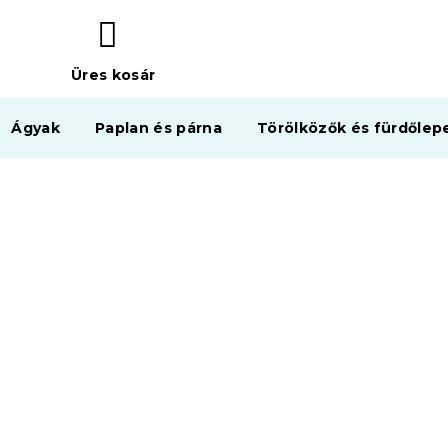
Üres kosár
KOSÁR
Ágyak
Paplan és párna
Törölközők és fürdőlep