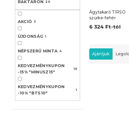
RAKTÁRON
20
l
Ágytakaró TIRSO
szürke-fehér
AKCIÓ
3
6 324 Ft-tól
ÚJDONSÁG
1
T
NÉPSZERŰ MINTA
4
e
Ajánljuk
Legol
r
m
KEDVEZMÉNYKUPON
19
T
é
-15% "MINUSZ15"
e
k
Újdonság
r
e
KEDVEZMÉNYKUPON
Kedvezményk
m
1
k
-15% "MINUSZ15
-10% "BTS10"
é
r
k
e
e
n
k
d
l
e
i