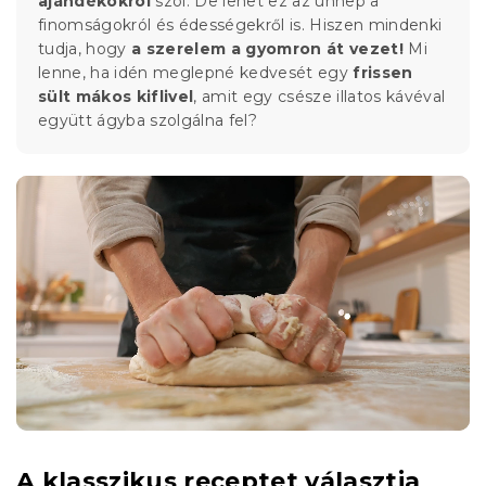
ajándékokról
szól. De lehet ez az ünnep a
finomságokról és édességekről is. Hiszen mindenki
tudja, hogy
a szerelem a gyomron át vezet!
Mi
lenne, ha idén meglepné kedvesét egy
frissen
sült mákos kiflivel
, amit egy csésze illatos kávéval
együtt ágyba szolgálna fel?
A klasszikus receptet választja