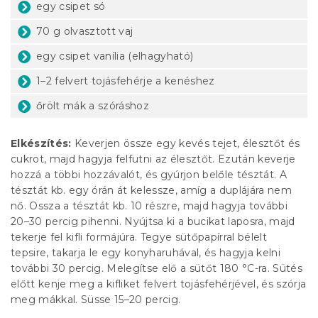
egy csipet só
70 g olvasztott vaj
egy csipet vanília (elhagyható)
1–2 felvert tojásfehérje a kenéshez
őrölt mák a szóráshoz
Elkészítés:
Keverjen össze egy kevés tejet, élesztőt és
cukrot, majd hagyja felfutni az élesztőt. Ezután keverje
hozzá a többi hozzávalót, és gyúrjon belőle tésztát. A
tésztát kb. egy órán át kelessze, amíg a duplájára nem
nő. Ossza a tésztát kb. 10 részre, majd hagyja további
20–30 percig pihenni. Nyújtsa ki a bucikat laposra, majd
tekerje fel kifli formájúra. Tegye sütőpapírral bélelt
tepsire, takarja le egy konyharuhával, és hagyja kelni
további 30 percig. Melegítse elő a sütőt 180 °C-ra. Sütés
előtt kenje meg a kifliket felvert tojásfehérjével, és szórja
meg mákkal. Süsse 15–20 percig.