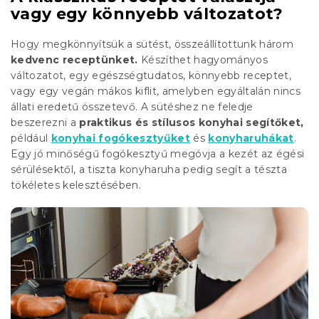
vagy egy könnyebb változatot?
Hogy megkönnyítsük a sütést, összeállítottunk három
kedvenc receptünket.
Készíthet hagyományos
változatot, egy egészségtudatos, könnyebb receptet,
vagy egy vegán mákos kiflit, amelyben egyáltalán nincs
állati eredetű összetevő. A sütéshez ne feledje
beszerezni a
praktikus és stílusos konyhai segítőket,
például
konyhai fogókesztyűket
és
konyharuhákat
.
Egy jó minőségű fogókesztyű megóvja a kezét az égési
sérülésektől, a tiszta konyharuha pedig segít a tészta
tökéletes kelesztésében.