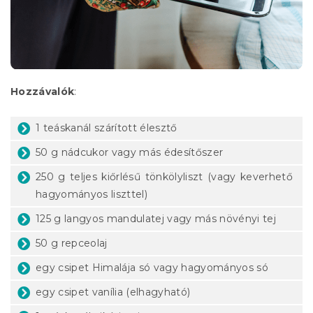
Hozzávalók
:
1 teáskanál szárított élesztő
50 g nádcukor vagy más édesítőszer
250 g teljes kiőrlésű tönkölyliszt (vagy keverhető
hagyományos liszttel)
125 g langyos mandulatej vagy más növényi tej
50 g repceolaj
egy csipet Himalája só vagy hagyományos só
egy csipet vanília (elhagyható)