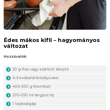
Édes mákos kifli – hagyományos
változat
Hozzávalók:
20 g friss vagy szárított élesztő
4–5 evőkanál kristálycukor
400–500 g finomliszt
200–250 ml langyos tej
1 tojássárgája