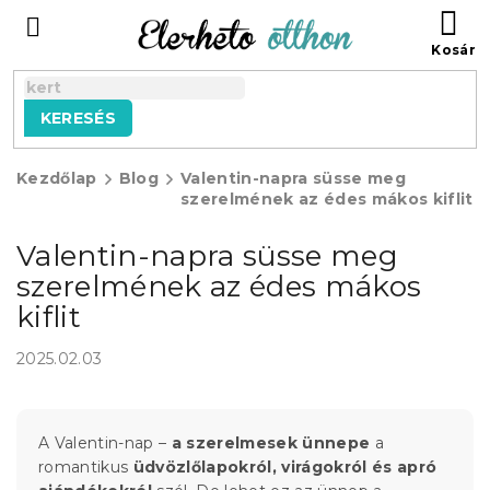
Ugrás
KO
a
fő
tartalomhoz
KERESÉS
Kezdőlap
Blog
Valentin-napra süsse meg
szerelmének az édes mákos kiflit
Valentin-napra süsse meg
szerelmének az édes mákos
kiflit
2025.02.03
A Valentin-nap –
a szerelmesek ünnepe
a
romantikus
üdvözlőlapokról, virágokról és apró