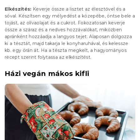
Elkészítés:
Keverje össze a lisztet az élesztővel és a
sóval. Készítsen egy mélyedést a közepébe, öntse bele a
tojást, az olívaolajat és a cukrot. Fokozatosan keverje
össze a száraz és a nedves hozzávalókat, miközben
apránként hozzáadja a langyos tejet. Alaposan dolgozza
ki a tésztát, majd takarja le konyharuhával, és kelessze
kb. egy órán át. Ha a tészta megkelt, a hagyományos
recept szerint folytassa az elkészítést.
Házi vegán mákos kifli