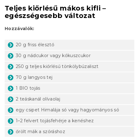
Teljes kiőrlésű mákos kifli –
egészségesebb változat
Hozzávalók:
20 g friss élesztő
30 g nádcukor vagy kókuszcukor
250 g teljes kiőrlésű tönkölybúzaliszt
70 g langyos tej
1 BIO tojás
2 teáskanál olívaolaj
egy csipet Himalája só vagy hagyományos só
1–2 felvert tojásfehérje a kenéshez
őrölt mák a szóráshoz