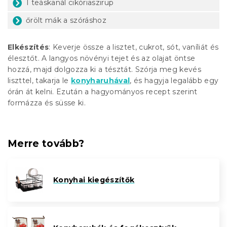
1 teáskanál cikóriaszirup
őrölt mák a szóráshoz
Elkészítés
: Keverje össze a lisztet, cukrot, sót, vaníliát és
élesztőt. A langyos növényi tejet és az olajat öntse
hozzá, majd dolgozza ki a tésztát. Szórja meg kevés
liszttel, takarja le
konyharuhával
, és hagyja legalább egy
órán át kelni. Ezután a hagyományos recept szerint
formázza és süsse ki.
Merre tovább?
Konyhai kiegészítők