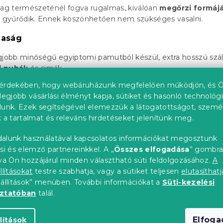
yag természeténél fogva rugalmas, kiválóan
megőrzi formáj
gyűrődik. Ennek köszönhetően nem szükséges vasalni.
maság
gjobb minőségű egyiptomi pamutból készül, extra hosszú szál
l puhák
és simák.
érdekében, hogy webáruházunk megfelelően működjön, és Ö
legjobb vásárlási élményt kapja, sütiket és hasonló technológ
t a pamut, természeténél fogva lélegző, kiválóan elvezeti a
lunk. Ezek segítségével elemezzük a látogatottságot, szemé
lkalmazkodik a testhőmérséklethez. Ennek köszönhetően
év
 a tartalmat és releváns hirdetéseket jelenítünk meg.
almas.
alunk használatával kapcsolatos információkat megosztunk
osszú élettartam
si és elemző partnereinkkel. A „
Összes elfogadása
” gombr
tva Ön hozzájárul minden választható süti feldolgozásához.
A
ak biztosítják a textília magasabb szilárdságát és tartósságá
llításokat
testre szabhatja, vagy a sütiket teljesen
elutasíthatj
hosszú távon megőrzik
eredeti megjelenésüket
.
eállítások” menüben. További információkat a
Süti-kezelési
oztatóban
talál.
nés
a finom fényesség prémium szövetet alkot a Mako jersey-ből,
Elfog
lítások