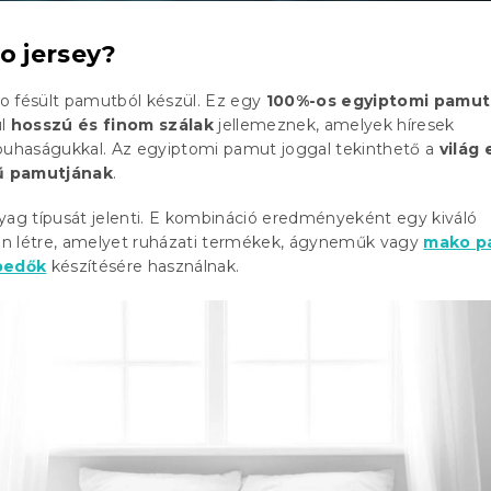
o jersey?
o fésült pamutból készül. Ez egy
100%-os egyiptomi pamut
ül
hosszú és finom szálak
jellemeznek, amelyek híresek
 puhaságukkal. Az egyiptomi pamut joggal tekinthető a
világ 
ű pamutjának
.
yag típusát jelenti. E kombináció eredményeként egy kiváló
n létre, amelyet ruházati termékek, ágyneműk vagy
mako p
epedők
készítésére használnak.