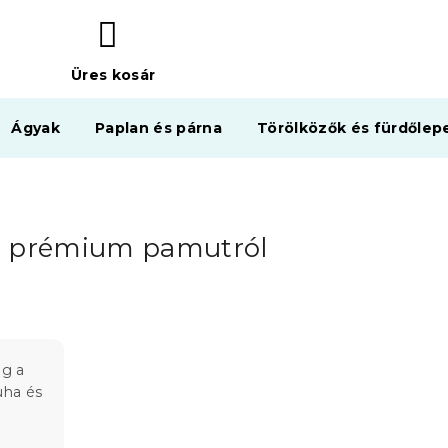
Üres kosár
KOSÁR
Ágyak
Paplan és párna
Törölközők és fürdőlep
 a prémium pamutról
eg a
uha és