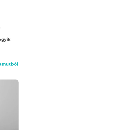
,
egyik
amutból