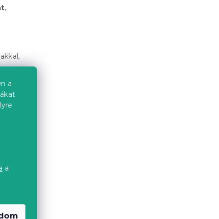
át
,
akkal,
n a
iákat
lyre
es
a
t. A Mako
a
a
 amely
adom