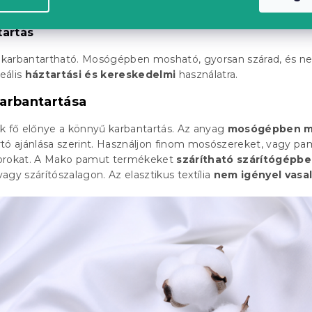
izájnt
ad.
artás
karbantartható. Mosógépben mosható, gyorsan szárad, és n
deális
háztartási és kereskedelmi
használatra.
arbantartása
k fő előnye a könnyű karbantartás. Az anyag
mosógépben m
tó ajánlása szerint. Használjon finom mosószereket, vagy pa
s porokat. A Mako pamut termékeket
szárítható szárítógépb
agy szárítószalagon. Az elasztikus textília
nem igényel vasa