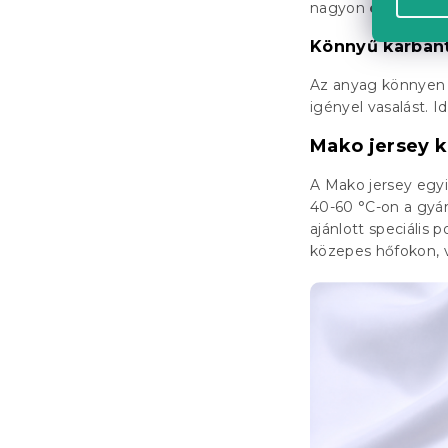
nagyon
elegáns d
Könnyű karbant
Az anyag könnyen 
igényel vasalást. I
Mako jersey k
A Mako jersey egyi
40-60 °C-on a gyár
ajánlott speciáli
közepes hőfokon, v