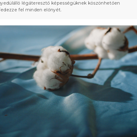
gyedülálló légáteresztő képességüknek köszönhetően
edezze fel minden előnyét.