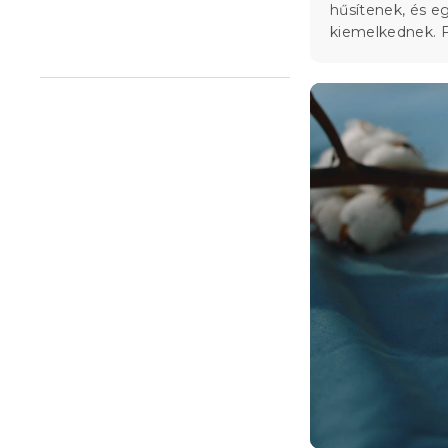
hűsítenek, és e
l
kiemelkednek. F