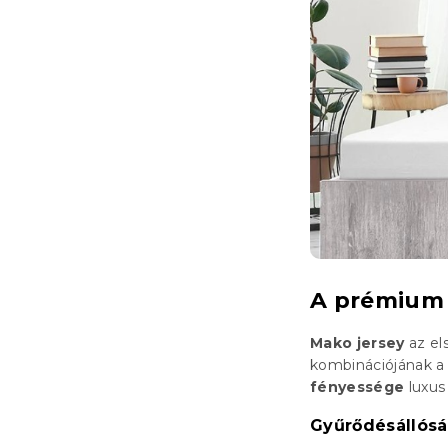
A prémium 
Mako jersey
az el
kombinációjának a
fényessége
luxus
Gyűrődésállós