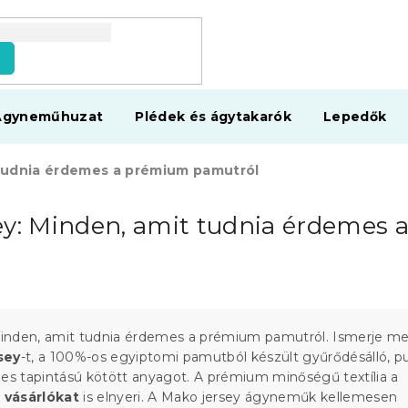
s
Ágyneműhuzat
Plédek és ágytakarók
Lepedők
 tudnia érdemes a prémium pamutról
ey: Minden, amit tudnia érdemes
nden, amit tudnia érdemes a prémium pamutról. Ismerje m
sey
-t, a 100%-os egyiptomi pamutból készült gyűrődésálló, p
mes tapintású kötött anyagot. A prémium minőségű textília a
 vásárlókat
is elnyeri. A Mako jersey ágyneműk kellemesen