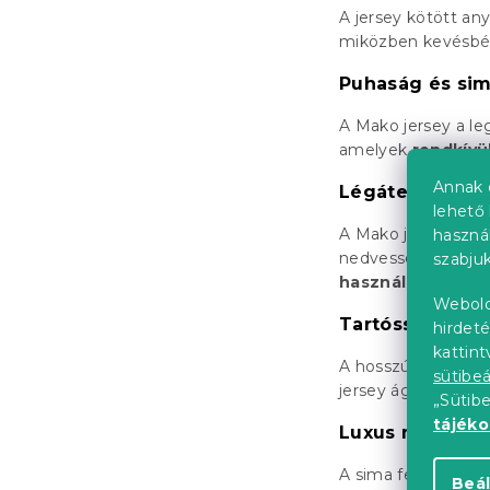
A jersey kötött an
miközben kevésbé 
Puhaság és si
A Mako jersey a le
amelyek
rendkívü
Annak 
Légáteresztés
lehető 
A Mako jersey, min
haszná
nedvességet, és a
szabjuk
használatra
is alk
Webold
Tartósság és h
hirdeté
kattin
A hosszú pamutszál
sütibeá
jersey ágyneműk 
„Sütib
tájék
Luxus megjele
A sima felület és 
Beál