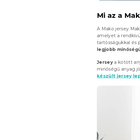
Mi az a Mak
A Mako jersey Mak
amelyet a rendkív
tartósságukkal és
legjobb minőség
Jersey
a kötött an
minőségű anyag jö
készült jersey l