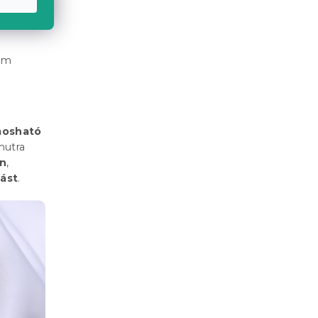
em
osható
mutra
en
,
lást
.