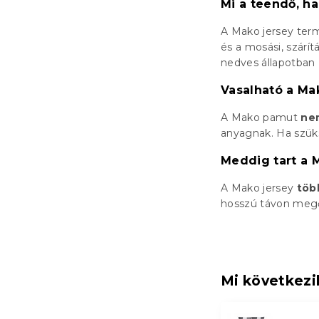
Mi a teendő, h
A Mako jersey ter
és a mosási, szárí
nedves állapotban
Vasalható a M
A Mako pamut
nem
anyagnak. Ha szük
Meddig tart a 
A Mako jersey
több
hosszú távon megő
Mi következi