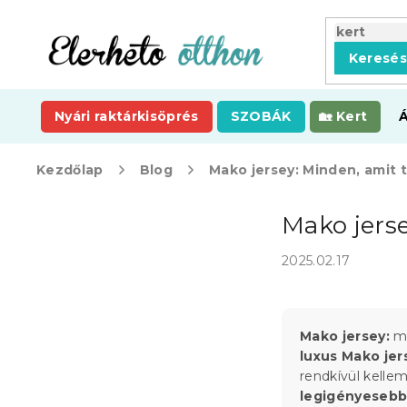
Ugrás
a
fő
Keresé
tartalomhoz
Nyári raktárkisöprés
SZOBÁK
Kert
Kezdőlap
Blog
Mako jersey: Minden, amit
O
Mako jers
l
d
2025.02.17
a
l
s
ó
Mako jersey:
mi
p
luxus Mako jer
a
rendkívül kelle
n
legigényesebb
e