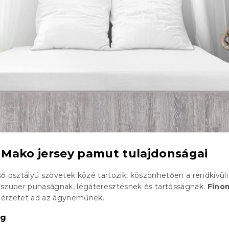
Mako jersey pamut tulajdonságai
ső osztályú szövetek közé tartozik, köszönhetően a rendkívüli
 szuper puhaságnak, légáteresztésnek és tartósságnak.
Fino
 érzetet ad az ágyneműnek.
ág