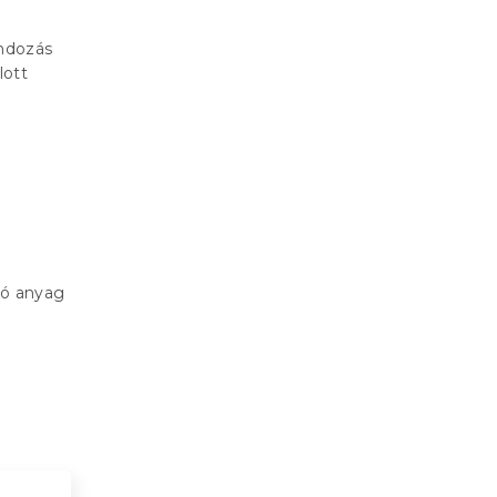
ondozás
lott
z
lló anyag