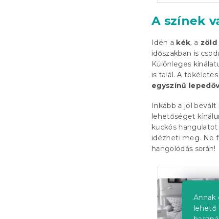
A színek v
Idén a
kék
, a
zöld
időszakban is csod
Különleges kínála
is talál. A tökéle
egyszínű lepedőv
Inkább a jól bevál
lehetőséget kínál
kuckós hangulatot 
idézheti meg. Ne fé
hangolódás során!
Annak 
lehető 