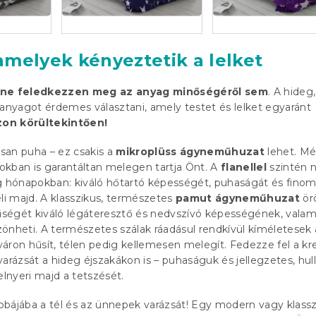
melyek kényeztetik a lelket
t ne feledkezzen meg az anyag minőségéről sem
. A hideg
 anyagot érdemes választani, amely testet és lelket egyaránt
zon körültekintően!
san puha – ez csakis a
mikroplüss ágyneműhuzat
lehet. M
kban is garantáltan melegen tartja Önt. A
flanellel
szintén 
g hónapokban: kiváló hőtartó képességét, puhaságát és fino
i majd. A klasszikus, természetes
pamut ágyneműhuzat
ör
ségét kiváló légáteresztő és nedvszívó képességének, valam
önheti. A természetes szálak ráadásul rendkívül kíméletesek 
áron hűsít, télen pedig kellemesen melegít. Fedezze fel a kr
ázsát a hideg éjszakákon is – puhaságuk és jellegzetes, hu
elnyeri majd a tetszését.
bájába a tél és az ünnepek varázsát! Egy modern vagy klasszi