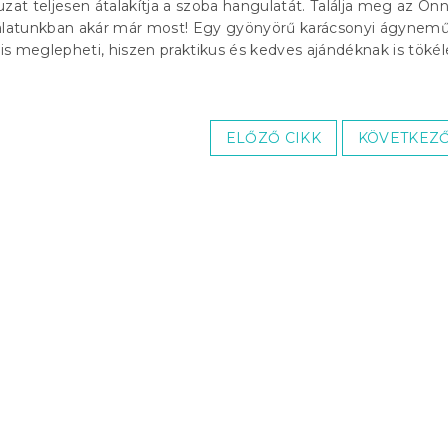
t teljesen átalakítja a szoba hangulatát. Találja meg az Ön
nálatunkban akár már most! Egy gyönyörű karácsonyi ágynemű
 is meglepheti, hiszen praktikus és kedves ajándéknak is tökél
ELŐZŐ CIKK
KÖVETKEZŐ