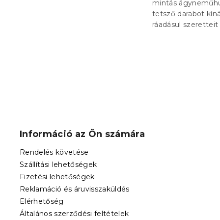
mintás ágyneműhuza
tetsző darabot kí
ráadásul szeretteit
L
á
b
Információ az Ön számára
l
é
Rendelés követése
c
Szállítási lehetőségek
Fizetési lehetőségek
Reklamáció és áruvisszaküldés
Elérhetőség
Általános szerződési feltételek