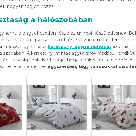
et, hogyan fogjon hozzá.
isztaság a hálószobában
ágynemű elengedhetetlen része az ünnepi készülődésnek. Bel
a, elnyúlni a puha párnák között, és élvezni a megérdemelt pih
i imádja. Egy stílusos
karácsonyi ágyneműhuzat
azonnal m
 szobában. A karácsonyi mintás ágytakarók ráadásul rendkívü
ként is szolgálnak. Ne feledje, hogy a hálószoba a pihenés és
yszíne, ezért érdemes
egyszerűen, lágy tónusokkal díszíte