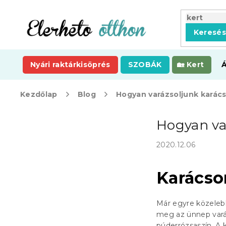
Ugrás
a
fő
Keresé
tartalomhoz
Nyári raktárkisöprés
SZOBÁK
Kert
Kezdőlap
Blog
Hogyan varázsoljunk karác
O
Hogyan va
l
d
2020.12.06
a
l
s
Karácso
ó
p
a
Már egyre közeleb
n
meg az ünnep varáz
e
púderrózsaszín. A k