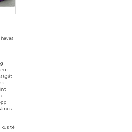
, havas
ég
nem
mságát
ök
int
a
epp
llámos
kus téli