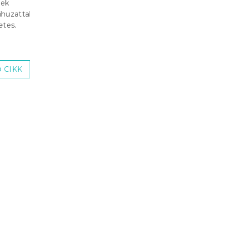
nek
huzattal
etes.
 CIKK