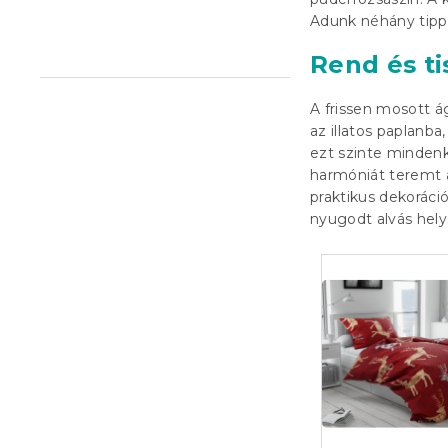
l
Adunk néhány tipp
Rend és t
A frissen mosott 
az illatos paplanb
ezt szinte mindenk
harmóniát teremt a
praktikus dekoráció
nyugodt alvás hel