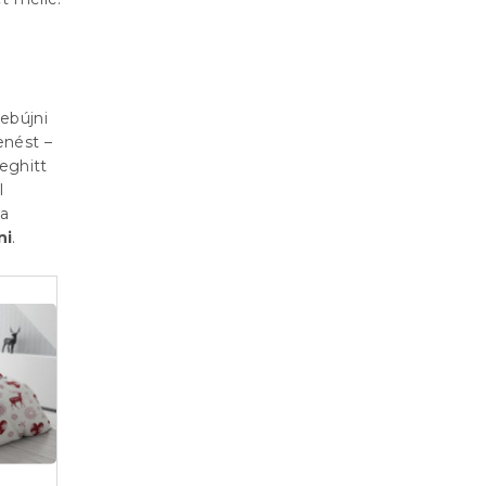
ebújni
enést –
eghitt
l
 a
ni
.