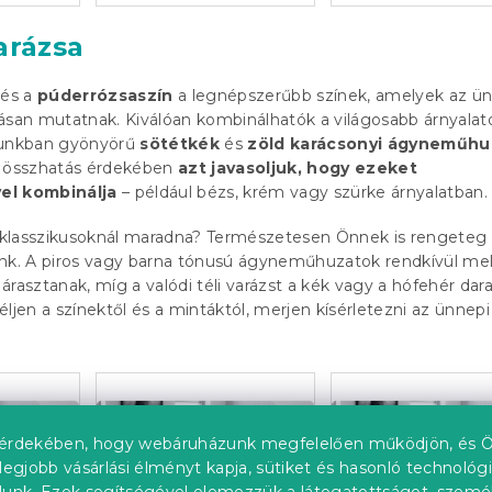
arázsa
és a
púderrózsaszín
a legnépszerűbb színek, amelyek az ü
ásan mutatnak. Kiválóan kombinálhatók a világosabb árnyalato
tunkban gyönyörű
sötétkék
és
zöld karácsonyi ágyneműhu
tes összhatás érdekében
azt javasoljuk, hogy ezeket
el kombinálja
– például bézs, krém vagy szürke árnyalatban.
t klasszikusoknál maradna? Természetesen Önnek is rengeteg
unk. A piros vagy barna tónusú ágyneműhuzatok rendkívül me
árasztanak, míg a valódi téli varázst a kék vagy a hófehér dar
ljen a színektől és a mintáktól, merjen kísérletezni az ünnepi
érdekében, hogy webáruházunk megfelelően működjön, és Ö
legjobb vásárlási élményt kapja, sütiket és hasonló technológ