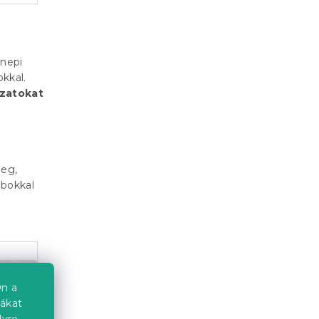
nnepi
kkal.
zatokat
leg,
abokkal
n a
iákat