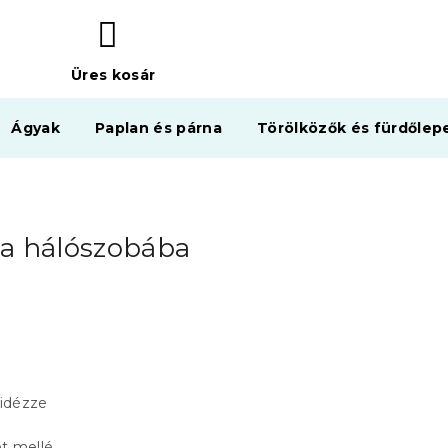
Üres kosár
KOSÁR
Ágyak
Paplan és párna
Törölközők és fürdőlep
 a hálószobába
 idézze
t mellé.