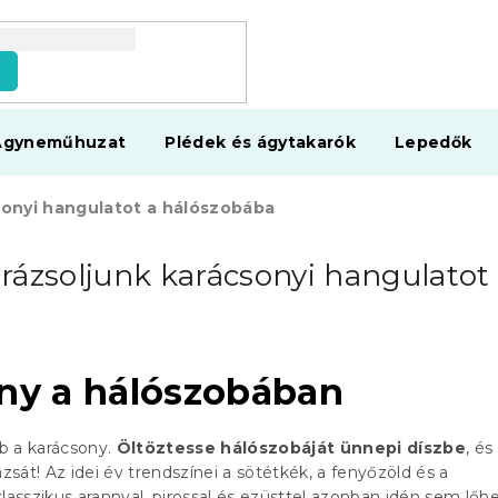
s
Ágyneműhuzat
Plédek és ágytakarók
Lepedők
sonyi hangulatot a hálószobába
rázsoljunk karácsonyi hangulatot
ny a hálószobában
b a karácsony.
Öltöztesse hálószobáját ünnepi díszbe
, és
sát! Az idei év trendszínei a sötétkék, a fenyőzöld és a
lasszikus arannyal, pirossal és ezüsttel azonban idén sem lőhe