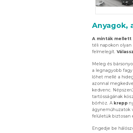
Anyagok, a
A minták mellet
téli napokon olyan
felmelegít.
Válass
Meleg és bársonyo
a legnagyobb fagyo
lőhet mellé a hide
azonnal megkedvel
kedvenc. Népszerű
tartósságának kösz
bőrhöz. A
krepp
ny
ágyneműhuzatok var
felületük biztosan 
Engedje be hálószo