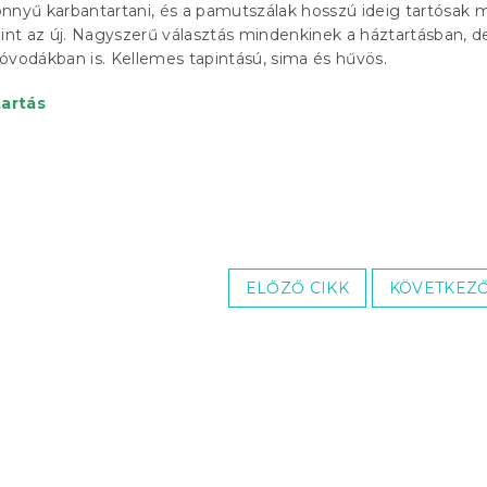
nnyű karbantartani, és a pamutszálak hosszú ideig tartósak 
mint az új. Nagyszerű választás mindenkinek a háztartásban, d
óvodákban is. Kellemes tapintású, sima és hűvös.
artás
ELŐZŐ CIKK
KÖVETKEZŐ