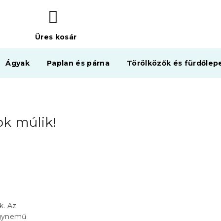
Üres kosár
KOSÁR
Ágyak
Paplan és párna
Törölközők és fürdőlep
ok múlik!
k. Az
ágynemű