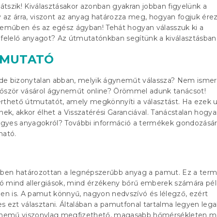
játszik! Kiválasztásakor azonban gyakran jobban figyelünk a
az árra, viszont az anyag határozza meg, hogyan fogjuk érez
műben és az egész ágyban! Tehát hogyan válasszuk ki a
elelő anyagot? Az útmutatónkban segítünk a kiválasztásban
TMUTATÓ
, de bizonytalan abban, melyik ágyneműt válassza? Nem ismer
lőször vásárol ágyneműt online? Örömmel adunk tanácsot!
érthető útmutatót, amely megkönnyíti a választást. Ha ezek
nek, akkor élhet a Visszatérési Garanciával. Tanácstalan hogy
gyes anyagokról? További információ a termékek gondozásár
ható.
en határozottan a legnépszerűbb anyag a pamut. Ez a ter
ó mind allergiások, mind érzékeny bőrű emberek számára pél
n is. A pamut könnyű, nagyon nedvszívó és lélegző, ezért
s ezt választani. Általában a pamutfonal tartalma legyen leg
emű viszonylag megfizethető, magasabb hőmérsékleten m