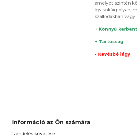
amelyet szintén kö
így sokáig olyan, 
szállodákban vagy 
+ Könnyű karbant
+ Tartósság
- Kevésbé lágy
L
á
b
Információ az Ön számára
l
é
Rendelés követése