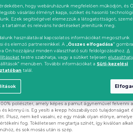
t, akkor a damaszt ágynemű a megfelelő választás. A legmag
érdekében, hogy webáruházunk megfelelően működjön, és Ö
 készül, amely kivételes kényelmet és minőséget nyújt. Eze
legjobb vásárlási élményt kapja, sütiket és hasonló technológ
úlya biztosítja, hogy még sok mosás után is ugyanolyan jó
lunk. Ezek segítségével elemezzük a látogatottságot, szemé
új. Tulajdonságai miatt nagyon gyakran használják szállodákba
 a tartalmat és releváns hirdetéseket jelenítünk meg.
gynemű, finom csíkkal díszítve, amely még jobban kihangsúlyo
alunk használatával kapcsolatos információkat megosztunk
si és elemző partnereinkkel. A „
Összes elfogadása
” gombr
nés
tva Ön hozzájárul minden választható süti feldolgozásához.
A
llításokat
testre szabhatja, vagy a sütiket teljesen
elutasíthatj
 és tartósság
eállítások” menüben. További információkat a
Süti-kezelési
oztatóban
talál.
S
Elfog
lítások
 egy külön fejezet. Ebben az esetben szinte soha nem pamut
0% poliészter, amely képes a pamut ágyneművel felvenni 
és könnyű is. Eg yesíti a krepp hőszabályozó tulajdonságait 
ét. Plusz, nem kell vasalni, ez egy másik olyan előnye, amelye
értékelni fog. Tökéletesen megtartja színét, így kiválóan alka
műhöz, és sok mosás után is szép.