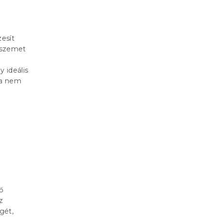
esít
y szemet
y ideális
 a nem
ő
z
gét,