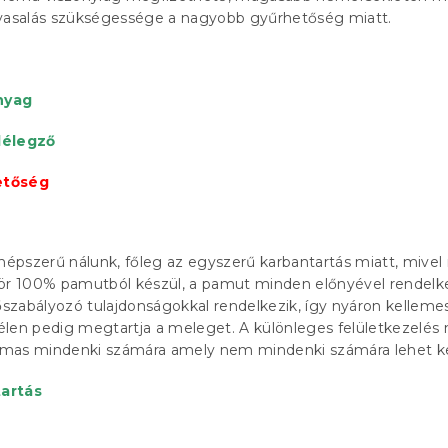
 vasalás szükségessége a nagyobb gyűrhetőség miatt.
nyag
lélegző
etőség
pszerű nálunk, főleg az egyszerű karbantartás miatt, mivel
zör 100% pamutból készül, a pamut minden előnyével rendelke
hőszabályozó tulajdonságokkal rendelkezik, így nyáron kellem
 télen pedig megtartja a meleget. A különleges felületkezelés 
mas mindenki számára amely nem mindenki számára lehet k
artás