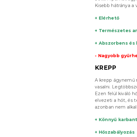
Kisebb hátránya a
+ Elérhető
+ Természetes a
+ Abszorbens és 
- Nagyobb gyűrh
KREPP
A krepp ágynemű né
vasalni. Legtöbbs
Ezen felül kiváló 
elvezeti a hőt, és
azonban nem alkal
+ Könnyű karbant
+ Hőszabályozás