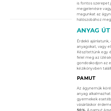
is fontos szerepet 
l
megjelenésre vagy 
magunkat az ágyne
hálószobához megf
ANYAG Ú
Érdekli ajánlatunk
anyagokat, vagy e
Készítettünk egy 
felel meg az ízlésé
gondoskodjon az e
kézikönyvben talál
PAMUT
Az ágyneműk köréb
anyag alkalmazhat
gyermekek esetébe
vásárláskor érdeme
50%.
A pamut ágyn