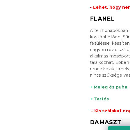
- Lehet, hogy ne
FLANEL
A téli hónapokban 
köszönhetően. Sűr
fésüléssel készít
nagyon rövid szál
alkalmas mosóport j
találkozhat. Ebbe
rendelkezik, amel
nincs szüksége vas
+ Meleg és puha
+ Tartós
- Kis szálakat e
DAMASZT