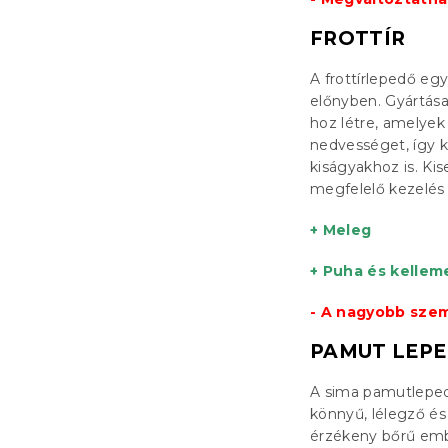
FROTTÍR
A frottírlepedő eg
előnyben. Gyártása
hoz létre, amelyek 
nedvességet, így kü
kiságyakhoz is. Ki
megfelelő kezelés
+ Meleg
+ Puha és kellem
- A nagyobb szem
PAMUT LEP
A sima pamutleped
könnyű, lélegző é
érzékeny bőrű emb