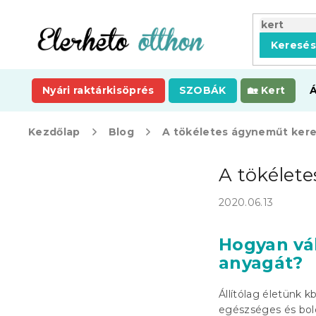
Ugrás
a
fő
Keresé
tartalomhoz
Nyári raktárkisöprés
SZOBÁK
Kert
Kezdőlap
Blog
A tökéletes ágyneműt kere
O
A tökélet
l
d
2020.06.13
a
l
s
Hogyan vá
ó
anyagát?
p
a
Állítólag életünk 
n
egészséges és bol
e