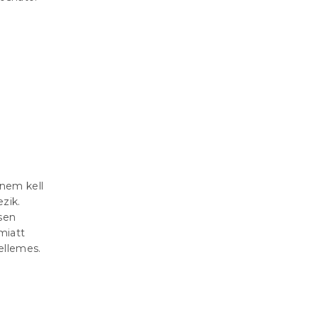
 nem kell
zik.
esen
miatt
ellemes.