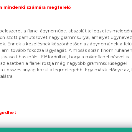
m mindenki számára megfelelő
beleszeret a flanel ágyneműbe, abszolút jellegzetes melegé
űn szőtt pamutszövet nagy grammsúllyal, amelyet úgynevez
enek. Ennek a kezelésnek köszönhetően az ágyneműnek a felü
ú, ami tovább fokozza lágyságát. A mosás során finom ruhan
avasolt használni. Előfordulhat, hogy a mikroflanel névvel is
n az esetben a flanel rostja még nagyobb grammsűrűséggel
y az összes anyag közül a legmelegebb. Egy másik előnye az,
alásra.
ngedhet