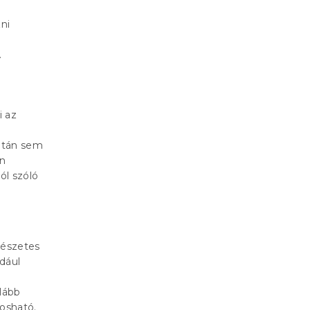
ni
.
i az
 után sem
an
ól szóló
mészetes
dául
alább
osható.