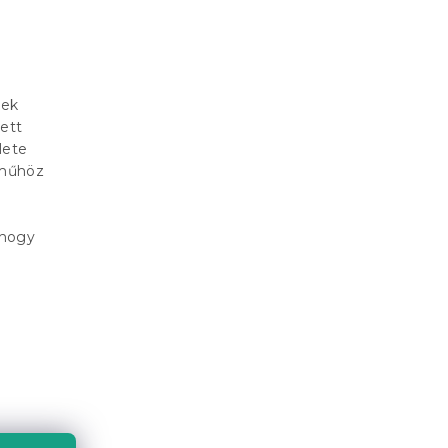
nek
ett
lete
eműhöz
 hogy