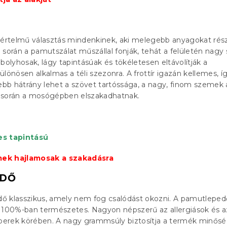
yértelmű választás mindenkinek, aki melegebb anyagokat rész
 során a pamutszálat műszállal fonják, tehát a felületén nag
bolyhosak, lágy tapintásúak és tökéletesen eltávolítják a
lönösen alkalmas a téli szezonra. A frottír igazán kellemes, íg
sebb hátrány lehet a szövet tartóssága, a nagy, finom szemek
 során a mosógépben elszakadhatnak.
es tapintású
ek hajlamosak a szakadásra
EDŐ
ő klasszikus, amely nem fog csalódást okozni. A pamutleped
s 100%-ban természetes. Nagyon népszerű az allergiások és a
erek körében. A nagy grammsúly biztosítja a termék minősé