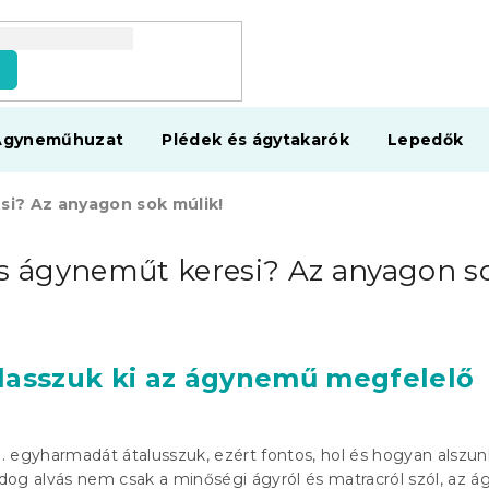
s
Ágyneműhuzat
Plédek és ágytakarók
Lepedők
si? Az anyagon sok múlik!
es ágyneműt keresi? Az anyagon s
lasszuk ki az ágynemű megfelelő
kb. egyharmadát átalusszuk, ezért fontos, hol és hogyan alszun
dog alvás nem csak a minőségi ágyról és matracról szól, az 