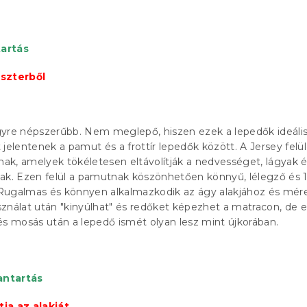
artás
észterből
gyre népszerűbb. Nem meglepő, hiszen ezek a lepedők ideáli
lentenek a pamut és a frottír lepedők között. A Jersey felü
k, amelyek tökéletesen eltávolítják a nedvességet, lágyak 
úak. Ezen felül a pamutnak köszönhetően könnyű, lélegző és
Rugalmas és könnyen alkalmazkodik az ágy alakjához és mér
ználat után "kinyúlhat" és redőket képezhet a matracon, de e
és mosás után a lepedő ismét olyan lesz mint újkorában.
antartás
ja az alakját