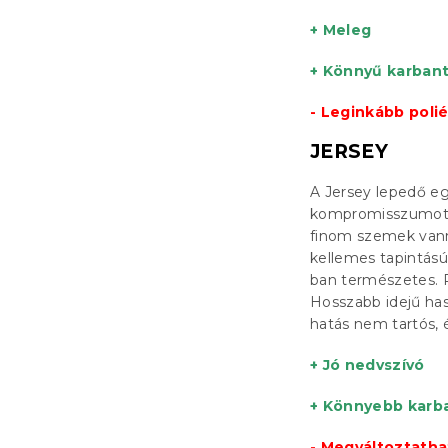
+ Meleg
+ Könnyű karbant
- Leginkább poli
JERSEY
A Jersey lepedő e
kompromisszumot je
finom szemek vanna
kellemes tapintás
ban természetes. 
Hosszabb idejű has
hatás nem tartós, 
+ Jó nedvszívó
+ Könnyebb karb
- Megváltoztathat