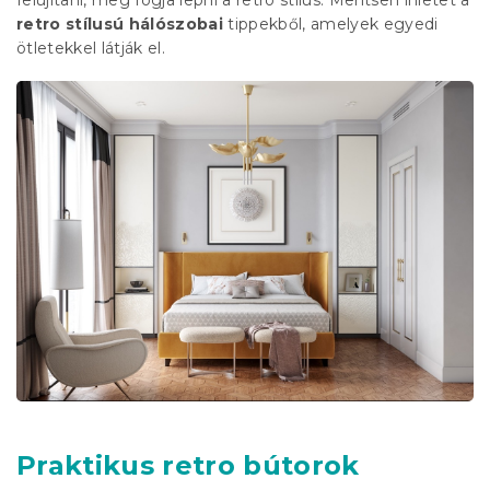
felújítani, meg fogja lepni a retro stílus. Merítsen ihletet a
retro stílusú hálószobai
tippekből, amelyek egyedi
ötletekkel látják el.
Praktikus retro bútorok