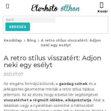
Ugrás
KO
a
fő
tartalomhoz
KERESÉS
Kezdőlap
Blog
A retro stílus visszatért: Adjon
neki egy esélyt
A retro stílus visszatért: Adjon
neki egy esélyt
2021.07.07
Az elegáns formájú bútorok, a
gazdag színek
és a
jellegzetes geometriai minták a retro stílus tipikus
jellemzői. Az az érzés, hogy a belső tér segítségével
visszatérhet a régmúlt időkbe, elkápráztatja
. Akár a
lakásban vagy a nyaralóban szeretné a hálószobát