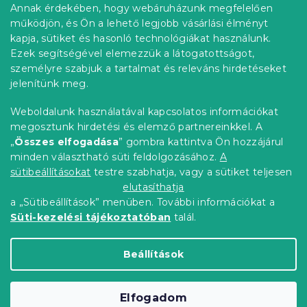
b
Annak érdekében, hogy webáruházunk megfelelően
Információ az Ön számára
l
működjön, és Ön a lehető legjobb vásárlási élményt
é
Rendelés követése
kapja, sütiket és hasonló technológiákat használunk.
c
Ezek segítségével elemezzük a látogatottságot,
Szállítási lehetőségek
személyre szabjuk a tartalmat és releváns hirdetéseket
Fizetési lehetőségek
jelenítünk meg.
Reklamáció és áruvisszaküldés
Elérhetőség
Weboldalunk használatával kapcsolatos információkat
Általános szerződési feltételek
megosztunk hirdetési és elemző partnereinkkel. A
Adatvédelmi nyilatkozat
„
Összes elfogadása
” gombra kattintva Ön hozzájárul
minden választható süti feldolgozásához.
A
Blog
sütibeállításokat
testre szabhatja, vagy a sütiket teljesen
Partnereinknek
elutasíthatja
a „Sütibeállítások” menüben. További információkat a
Süti-kezelési tájékoztatóban
talál.
Shoptet Premium készítette
Beállítások
Copyright 2026
Elerheto otthon
. Minden jog
Elfogadom
fenntartva.
Süti beállítások szerkesztése