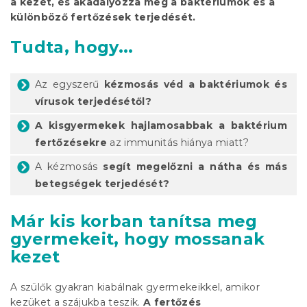
a kezét, és akadályozza meg a baktériumok és a
különböző fertőzések terjedését.
Tudta, hogy...
Az egyszerű
kézmosás véd a baktériumok és
vírusok terjedésétől?
A kisgyermekek hajlamosabbak a baktérium
fertőzésekre
az immunitás hiánya miatt?
A kézmosás
segít megelőzni a nátha és más
betegségek terjedését?
Már kis korban tanítsa meg
gyermekeit, hogy mossanak
kezet
A szülők gyakran kiabálnak gyermekeikkel, amikor
kezüket a szájukba teszik.
A fertőzés