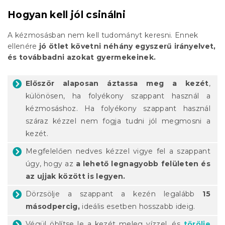
Hogyan kell jól csinálni
A kézmosásban nem kell tudományt keresni. Ennek
ellenére
jó ötlet követni néhány egyszerű irányelvet,
és továbbadni azokat gyermekeinek.
Először alaposan áztassa meg a kezét
,
különösen, ha folyékony szappant használ a
kézmosáshoz. Ha folyékony szappant használ
száraz kézzel nem fogja tudni jól megmosni a
kezét.
Megfelelően nedves kézzel vigye fel a szappant
úgy, hogy az
a lehető legnagyobb felületen és
az ujjak között is legyen.
Dörzsölje a szappant a kezén legalább
15
másodpercig,
ideális esetben hosszabb ideig.
Végül öblítse le a kezét meleg vízzel, és
törölje