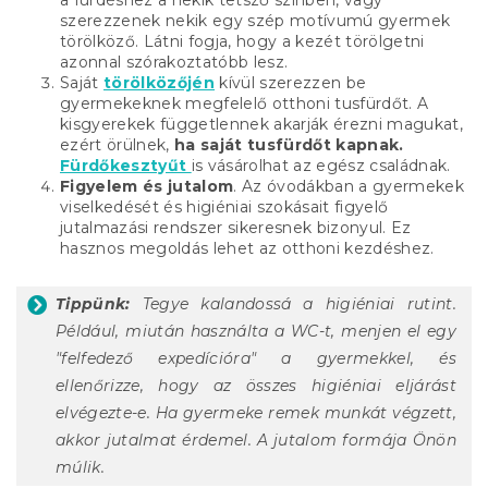
a fürdéshez a nekik tetsző színben, vagy
szerezzenek nekik egy szép motívumú gyermek
törölköző. Látni fogja, hogy a kezét törölgetni
azonnal szórakoztatóbb lesz.
Saját
törölközőjén
kívül szerezzen be
gyermekeknek megfelelő otthoni tusfürdőt. A
kisgyerekek függetlennek akarják érezni magukat,
ezért örülnek,
ha saját tusfürdőt kapnak.
Fürdőkesztyűt
is vásárolhat az egész családnak.
Figyelem és jutalom
. Az óvodákban a gyermekek
viselkedését és higiéniai szokásait figyelő
jutalmazási rendszer sikeresnek bizonyul. Ez
hasznos megoldás lehet az otthoni kezdéshez.
Tippünk:
Tegye kalandossá a higiéniai rutint.
Például, miután használta a WC-t, menjen el egy
"felfedező expedícióra" a gyermekkel, és
ellenőrizze, hogy az összes higiéniai eljárást
elvégezte-e. Ha gyermeke remek munkát végzett,
akkor jutalmat érdemel. A jutalom formája Önön
múlik.