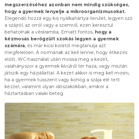
megszerzéséhez azonban nem mindig szükséges,
hogy a gyermek lenyelje a mikroorganizmusokat.
Elegendő hozzá egy kis nyálkahártya-terület, legyen szó
a szájról, az orról vagy a szemről, ezen keresztül
behatolnak a véráramba. Emiatt fontos,
hogy a
kézmosás berögzült szokás legyen a gyermek
számára
, és már kicsi korától megtanulja azt
megfelelően. A normának az kell lennie, hogy étkezés
előtt, WC-használat után mossa meg a kezét,
valahányszor a gyermek kívülről tér haza, vagy miután
játszik egy háziállattal. A kezet akkor is meg kell mosni,
ha a gyermek tüsszent vagy köhög a szája elé tett
kézzel, valamint olyan időszakokban, amikor a
háztartásban valaki beteg.