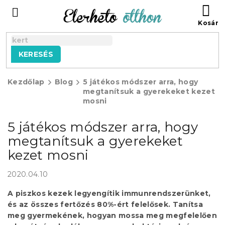
Ugrás
KO
a
fő
tartalomhoz
KERESÉS
Kezdőlap
Blog
5 játékos módszer arra, hogy
megtanítsuk a gyerekeket kezet
mosni
5 játékos módszer arra, hogy
megtanítsuk a gyerekeket
kezet mosni
2020.04.10
A piszkos kezek legyengítik immunrendszerünket,
és az összes fertőzés 80%-ért felelősek. Tanítsa
meg gyermekének, hogyan mossa meg megfelelően