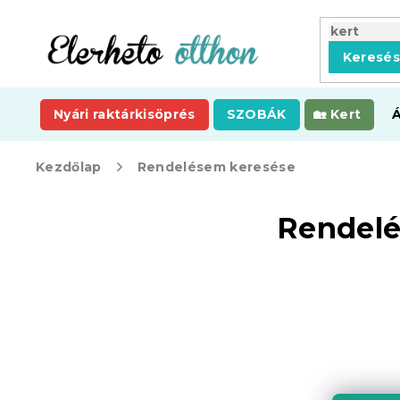
Ugrás
a
fő
Keresé
tartalomhoz
Nyári raktárkisöprés
SZOBÁK
Kert
Kezdőlap
Rendelésem keresése
O
Rendelé
l
d
a
l
s
ó
p
a
n
e