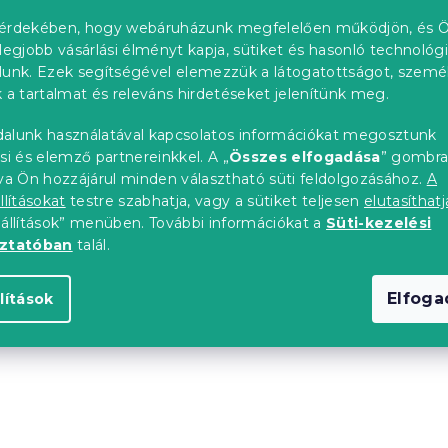
Rendelési szám
érdekében, hogy webáruházunk megfelelően működjön, és Ö
legjobb vásárlási élményt kapja, sütiket és hasonló technológ
lunk. Ezek segítségével elemezzük a látogatottságot, szemé
 a tartalmat és releváns hirdetéseket jelenítünk meg.
RENDELÉS KERESÉSE
alunk használatával kapcsolatos információkat megosztunk
si és elemző partnereinkkel. A „
Összes elfogadása
” gombr
tva Ön hozzájárul minden választható süti feldolgozásához.
A
llításokat
testre szabhatja, vagy a sütiket teljesen
elutasíthatj
eállítások” menüben. További információkat a
Süti-kezelési
oztatóban
talál.
Elfog
lítások