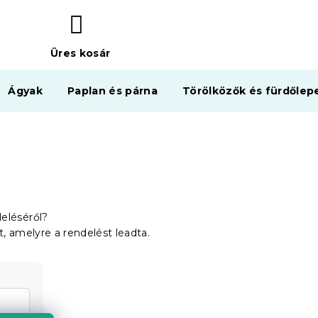
Üres kosár
KOSÁR
Ágyak
Paplan és párna
Törölközők és fürdőlep
deléséről?
, amelyre a rendelést leadta.