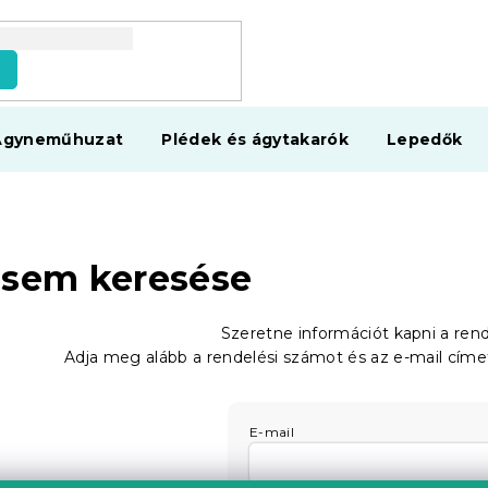
s
Ágyneműhuzat
Plédek és ágytakarók
Lepedők
sem keresése
Szeretne információt kapni a ren
Adja meg alább a rendelési számot és az e-mail címet
E-mail