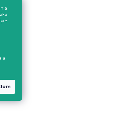
n a
iákat
lyre
a
a
a
adom