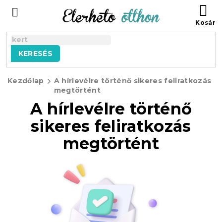
Ugrás
KO
a
fő
tartalomhoz
KERESÉS
Kezdőlap
A hírlevélre történő sikeres feliratkozás
megtörtént
A hírlevélre történő
sikeres feliratkozás
megtörtént