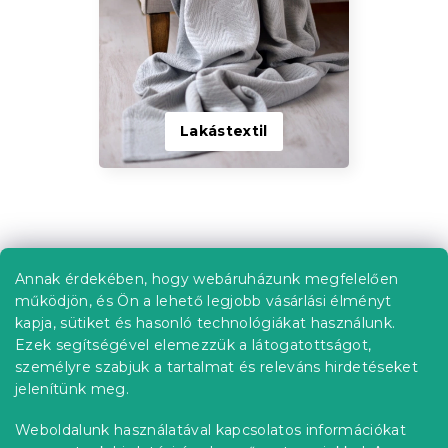
Lakástextil
L
á
b
Annak érdekében, hogy webáruházunk megfelelően
Információ az Ön számára
l
működjön, és Ön a lehető legjobb vásárlási élményt
é
Rendelés követése
kapja, sütiket és hasonló technológiákat használunk.
c
Ezek segítségével elemezzük a látogatottságot,
Szállítási lehetőségek
személyre szabjuk a tartalmat és releváns hirdetéseket
Fizetési lehetőségek
jelenítünk meg.
Reklamáció és áruvisszaküldés
Elérhetőség
Weboldalunk használatával kapcsolatos információkat
Általános szerződési feltételek