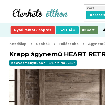
Ugrás
a
fő
Keresé
tartalomhoz
Nyári raktárkisöprés
SZOBÁK
Kert
Kezdőlap
Szobák
Hálószoba
Ágynemű
Krepp ágynemű HEART RETR
Kedvezménykupon -15% "MINUSZ15"