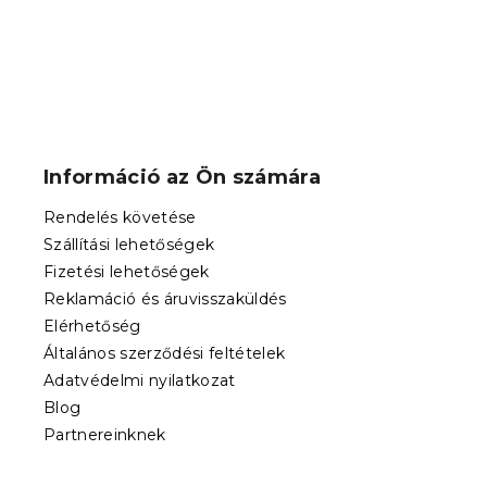
L
á
b
Információ az Ön számára
l
é
Rendelés követése
c
Szállítási lehetőségek
Fizetési lehetőségek
Reklamáció és áruvisszaküldés
Elérhetőség
Általános szerződési feltételek
Adatvédelmi nyilatkozat
Blog
Partnereinknek