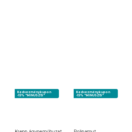
Kedvezménykupon
Kedvezménykupon
-15% "MINUSZ15"
-15% "MINUSZ15"
Krepp ágyneműhuzat
Polipamut