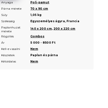
Anyaga
Poli-pamut
Párna mérete
70 x 90 cm
Súly
1,05 kg
Szélesség
Egyszemélyes ágyra, Francia
Paplanhuzat
140 x 200 cm
,
200 x 220 cm
mérete
Rögzítés
Gombos
Ár
5 000 - 8500 Ft
Kell-e vasalni
Nem
Készletek
Paplan és párna
Kétoldalas
Nem