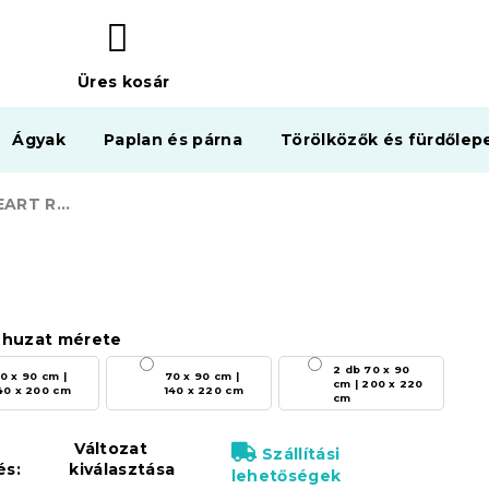
Üres kosár
KOSÁR
Ágyak
Paplan és párna
Törölközők és fürdőlep
Krepp ágynemű HEART RETRO POLY barna
huzat mérete
2 db 70 x 90
0 x 90 cm |
70 x 90 cm |
cm | 200 x 220
40 x 200 cm
140 x 220 cm
cm
Változat
Szállítási
és:
kiválasztása
lehetőségek