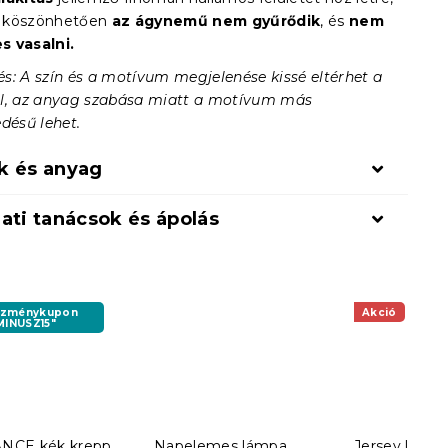
 köszönhetően
az ágynemű nem gyűrődik
, és
nem
s vasalni.
s: A szín és a motívum megjelenése kissé eltérhet a
l, az anyag szabása miatt a motívum más
désű lehet.
k és anyag
ati tanácsok és ápolás
ezménykupon
Akció
MINUSZ15"
NCE kék krepp
Napelemes lámpa
Jersey leped