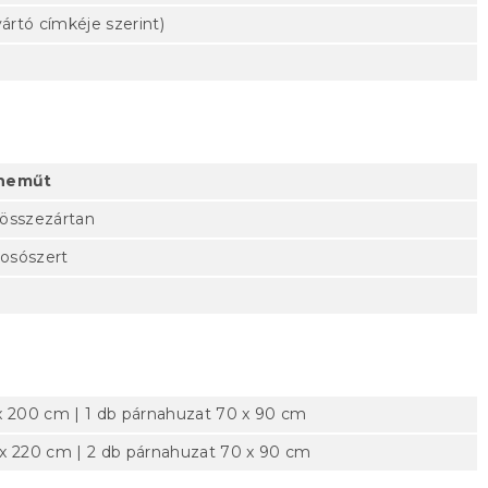
ártó címkéje szerint)
yneműt
 összezártan
mosószert
x 200 cm | 1 db párnahuzat 70 x 90 cm
x 220 cm | 2 db párnahuzat 70 x 90 cm