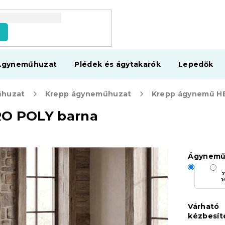
s
Ágyneműhuzat
Plédek és ágytakarók
Lepedők
huzat
Krepp ágyneműhuzat
O POLY barna
Ágynemű
7
1
Várható
kézbesít