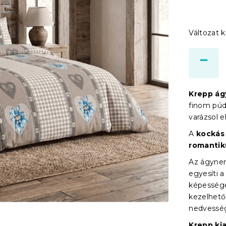
Változat k
Krepp á
finom púde
varázsol el
A
kockás 
romantik
Az ágyn
egyesíti 
képességé
kezelhetős
nedvesség
Krepp kia