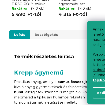
TIRSO POLY szürke-
ágyneműhuzat
fehér
Raktáron
(>10 db)
DANIELA POLY bézs
Raktáron
(>10 db)
5 690 Ft-tól
4 315 Ft-tól
Annak 
lehető 
Leírás
Beszélgetés
haszná
szabjuk
Webold
Termék részletes leírása
hirdeté
kattin
sütibeá
Krepp ágynemű
„Sütib
tájék
Praktikus anyag, amely a
pamut összes jellemzőjév
kiváló anyag gyermekeknek és felnőtteknek minden
hűsít
, allergiások számára is megfelelő. Könnyű kar
Beál
megmarad a tipikusan hullámos felületen. A hullámos f
tulajdonságainak megőrzése mellett.