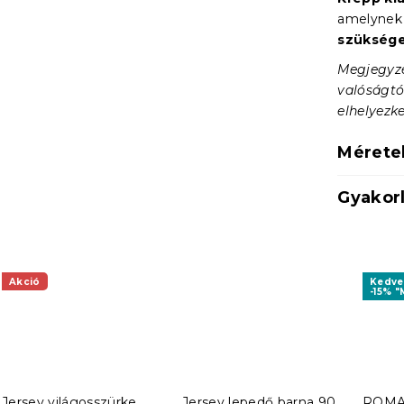
amelynek
szüksége
Megjegyzé
valóságtó
elhelyezke
Mérete
Gyakorl
Akció
Kedv
-15% "
Jersey világosszürke
Jersey lepedő barna 90
ROMA