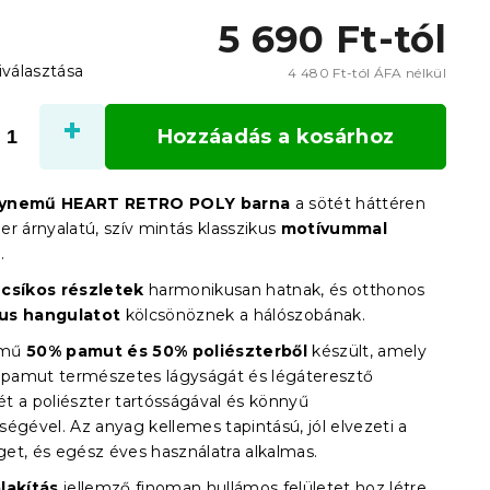
5 690 Ft
-tól
iválasztása
4 480 Ft
-tól ÁFA nélkül
Egysé
Hozzáadás a kosárhoz
gynemű HEART RETRO POLY barna
a sötét háttéren
r árnyalatú, szív mintás klasszikus
motívummal
.
csíkos részletek
harmonikusan hatnak, és otthonos
us hangulatot
kölcsönöznek a hálószobának.
emű
50% pamut és 50% poliészterből
készült, amely
a pamut természetes lágyságát és légáteresztő
t a poliészter tartósságával és könnyű
égével. Az anyag kellemes tapintású, jól elvezeti a
et, és egész éves használatra alkalmas.
lakítás
jellemző finoman hullámos felületet hoz létre,