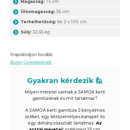
Magasság:
75 cm
Ülésmagasság:
36 cm
Terhelhetőség:
kb 2 x 100 cm
Súly:
22,45 kg
Inspirálódjon tovább
Bútor
Gyerekeknek
Gyakran kérdezik 🙋
Milyen méretei vannak a SAMOA kerti
garnitúrának és mit tartalmaz?
A SAMOA kerti garnitúra 2 kényelmes
széket, egy kétszemélyes kanapét és
egy dohányzóasztalt tartalmaz.
Az
asztal méretei:
szélesség 75 cm,