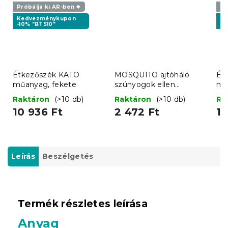
Próbálja ki AR-ben ❖
Pr
Kedvezménykupon
K
-10% "BTS10"
-1
Étkezőszék KATO
MOSQUITO ajtóháló
Ét
műanyag, fekete
szúnyogok ellen
mű
100x210 cm
Raktáron
(>10 db)
Raktáron
(>10 db)
Ra
10 936 Ft
2 472 Ft
10
Leírás
Beszélgetés
Termék részletes leírása
Anyag