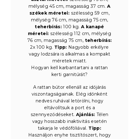
mélység 45 cm, magasság 37 cm.
A
székek méretei:
szélesség 59 cm,
mélység 76 cm, magasság 75 cm,
teherbírás:
100 kg.
A kanapé
méretei:
szélesség 112 cm, mélység
76 cm, magasság 75 cm,
teherbírás:
2x 100 kg.
Tipp:
Nagyobb erkélyre
vagy lodzsára is alkalmas a kompakt
méretek miatt.
Hogyan kell karbantartani a rattan
kerti garnitúrát?
A rattan bútor ellenáll az időjárás
viszontagságainak. Elég időnként
nedves ruhával letörölni, hogy
eltávolítsuk a port és a
szennyeződéseket.
Ajánlás:
Télen
vagy hosszabb inaktivitás esetén
takarja le védőfóliával.
Tipp:
Használjon enyhe tisztítószert, hogy