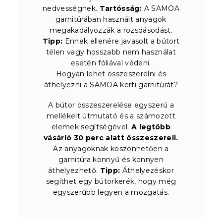
nedvességnek.
Tartósság:
A SAMOA
garnitúrában használt anyagok
megakadályozzák a rozsdásodást.
Tipp:
Ennek ellenére javasolt a bútort
télen vagy hosszabb nem használat
esetén fóliával védeni.
Hogyan lehet összeszerelni és
áthelyezni a SAMOA kerti garnitúrát?
A bútor összeszerelése egyszerű a
mellékelt útmutató és a számozott
elemek segítségével.
A legtöbb
vásárló 30 perc alatt összeszereli.
Az anyagoknak köszönhetően a
garnitúra könnyű és könnyen
áthelyezhető.
Tipp:
Áthelyezéskor
segíthet egy bútorkerék, hogy még
egyszerűbb legyen a mozgatás.