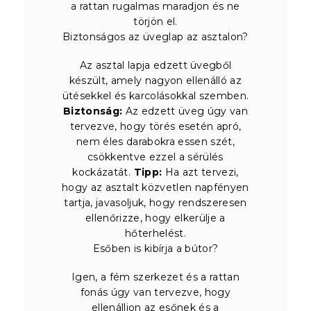
a rattan rugalmas maradjon és ne
törjön el.
Biztonságos az üveglap az asztalon?
Az asztal lapja edzett üvegből
készült, amely nagyon ellenálló az
ütésekkel és karcolásokkal szemben.
Biztonság:
Az edzett üveg úgy van
tervezve, hogy törés esetén apró,
nem éles darabokra essen szét,
csökkentve ezzel a sérülés
kockázatát.
Tipp:
Ha azt tervezi,
hogy az asztalt közvetlen napfényen
tartja, javasoljuk, hogy rendszeresen
ellenőrizze, hogy elkerülje a
hőterhelést.
Esőben is kibírja a bútor?
Igen, a fém szerkezet és a rattan
fonás úgy van tervezve, hogy
ellenálljon az esőnek és a