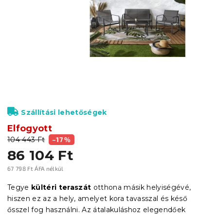
Szállítási lehetőségek
Elfogyott
104 443 Ft
–17 %
86 104 Ft
67 798 Ft ÁFA nélkül
Egységár:
Tegye
kültéri teraszát
otthona másik helyiségévé,
hiszen ez az a hely, amelyet kora tavasszal és késő
ősszel fog használni. Az átalakuláshoz elegendőek