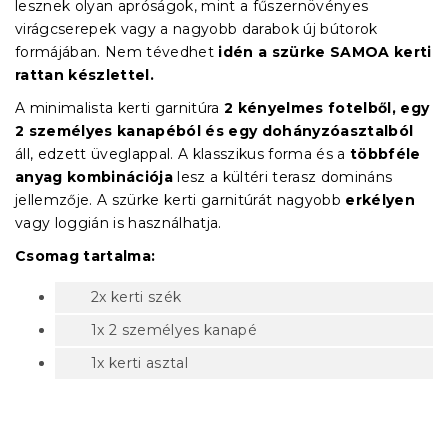
lesznek olyan apróságok, mint a fűszernövényes
virágcserepek vagy a nagyobb darabok új bútorok
formájában. Nem tévedhet
idén a szürke SAMOA kerti
rattan készlettel.
A minimalista kerti garnitúra
2 kényelmes fotelből, egy
2 személyes kanapéból és egy dohányzóasztalból
áll, edzett üveglappal. A klasszikus forma és a
többféle
anyag kombinációja
lesz a kültéri terasz domináns
jellemzője. A szürke kerti garnitúrát nagyobb
erkélyen
vagy loggián is használhatja.
Csomag tartalma:
2x kerti szék
1x 2 személyes kanapé
1x kerti asztal