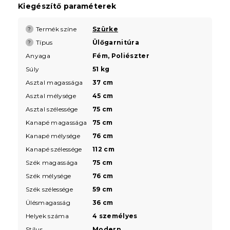
Kiegészítő paraméterek
Termék színe
Szürke
?
Típus
Ülőgarnitúra
?
Anyaga
Fém, Poliészter
Súly
51 kg
Asztal magassága
37 cm
Asztal mélysége
45 cm
Asztal szélessége
75 cm
Kanapé magassága
75 cm
Kanapé mélysége
76 cm
Kanapé szélessége
112 cm
Szék magassága
75 cm
Szék mélysége
76 cm
Szék szélessége
59 cm
Ülésmagasság
36 cm
Helyek száma
4 személyes
Stílus
Modern