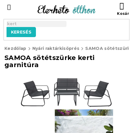
Ugrás
KO
a
fő
tartalomhoz
KERESÉS
Kezdőlap
Nyári raktárkisöprés
SAMOA sötétszürke kerti
garnitúra