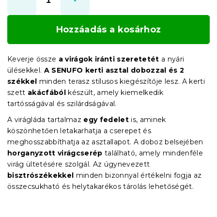
Hozzáadás a kosárhoz
Keverje össze
a virágok iránti szeretetét
a nyári
ülésekkel.
A SENUFO kerti asztal dobozzal és 2
székkel
minden terasz stílusos kiegészítője lesz. A kerti
szett
akácfából
készült, amely kiemelkedik
tartósságával és szilárdságával.
A virágláda tartalmaz
egy fedelet
is, aminek
köszönhetően letakarhatja a cserepet és
meghosszabbíthatja az asztallapot. A doboz belsejében
horganyzott virágcserép
található, amely mindenféle
virág ültetésére szolgál. Az úgynevezett
bisztrószékekkel
minden bizonnyal értékelni fogja az
összecsukható és helytakarékos tárolás lehetőségét.