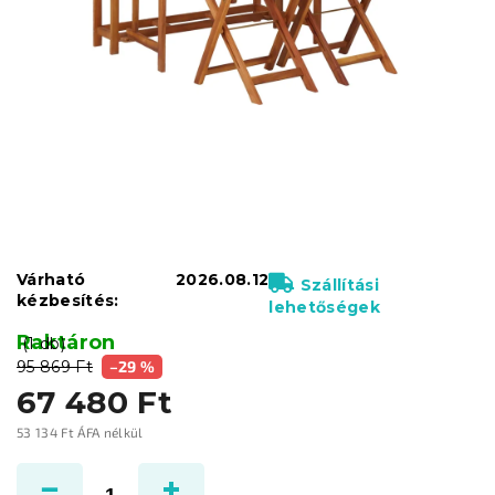
Várható
2026.08.12
Szállítási
kézbesítés:
lehetőségek
Raktáron
(1 db)
95 869 Ft
–29 %
67 480 Ft
53 134 Ft ÁFA nélkül
Egységár: