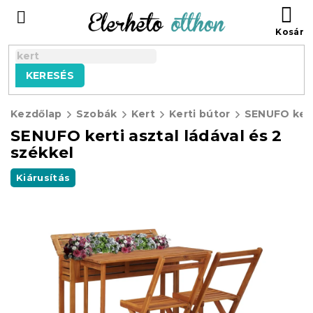
Ugrás
KO
a
fő
tartalomhoz
KERESÉS
Kezdőlap
Szobák
Kert
Kerti bútor
SENUFO kerti asztal ládával és 2
székkel
Kiárusítás