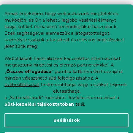
á
b
Annak érdekében, hogy webáruházunk megfelelően
Információ az Ön számára
l
működjön, és Ön a lehető legjobb vásárlási élményt
é
Rendelés követése
kapja, sütiket és hasonló technológiákat használunk.
c
Ezek segítségével elemezzük a látogatottságot,
Szállítási lehetőségek
személyre szabjuk a tartalmat és releváns hirdetéseket
Fizetési lehetőségek
jelenítünk meg.
Reklamáció és áruvisszaküldés
Elérhetőség
Weboldalunk használatával kapcsolatos információkat
Általános szerződési feltételek
megosztunk hirdetési és elemző partnereinkkel. A
Adatvédelmi nyilatkozat
„
Összes elfogadása
” gombra kattintva Ön hozzájárul
minden választható süti feldolgozásához.
A
Blog
sütibeállításokat
testre szabhatja, vagy a sütiket teljesen
Partnereinknek
elutasíthatja
a „Sütibeállítások” menüben. További információkat a
Süti-kezelési tájékoztatóban
talál.
Shoptet Premium készítette
Beállítások