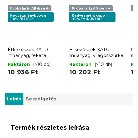
Próbálja ki AR-ben ❖
Próbálja ki AR-ben ❖
Pr
Kedvezménykupon
Kedvezménykupon
-10% "BTS10"
-10% "MINUSZ10"
Étkezőszék KATO
Étkezőszék KATO
Ös
műanyag, fekete
műanyag, világosszürke
sz
Raktáron
(>10 db)
Raktáron
(>10 db)
Ra
10 936 Ft
10 202 Ft
1 
Leírás
Beszélgetés
Termék részletes leírása