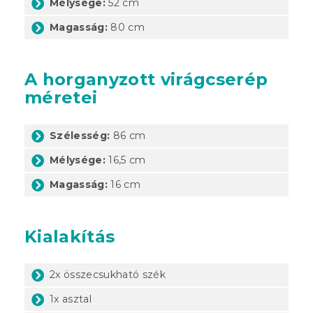
Mélysége:
52 cm
Magasság:
80 cm
A horganyzott virágcserép
méretei
Szélesség:
86 cm
Mélysége:
16,5 cm
Magasság:
16 cm
Kialakítás
2x összecsukható szék
1x asztal