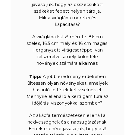
javasoljuk, hogy az összecsukott
székeket fedett helyen tárolja.
Mik a virágláda méretei és
kapacitása?
A virágláda külső méretei 86 cm
széles, 16,5 cm mély és 16 cm magas.
Horganyzott virágcseréppel van
felszerelve, amely különféle
növények számára alkalmas.
Tipp:
A jobb eredmény érdekében
ültessen olyan növényeket, amelyek
hasonló feltételeket viselnek el.
Mennyire ellenálló a kerti garnitúra az
időjárási viszonyokkal szemben?
Az akácfa természetesen ellenáll a
nedvességnek és a napsugárzásnak.
Ennek ellenére javasoljuk, hogy eső