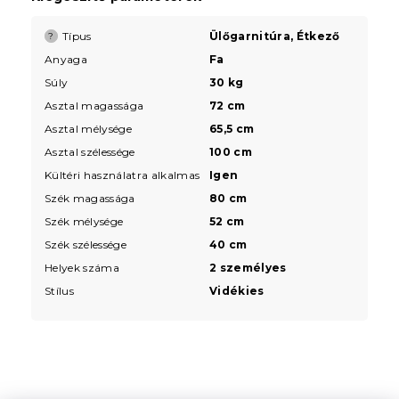
Típus
Ülőgarnitúra, Étkező
?
Anyaga
Fa
Súly
30 kg
Asztal magassága
72 cm
Asztal mélysége
65,5 cm
Asztal szélessége
100 cm
Kültéri használatra alkalmas
Igen
Szék magassága
80 cm
Szék mélysége
52 cm
Szék szélessége
40 cm
Helyek száma
2 személyes
Stílus
Vidékies
L