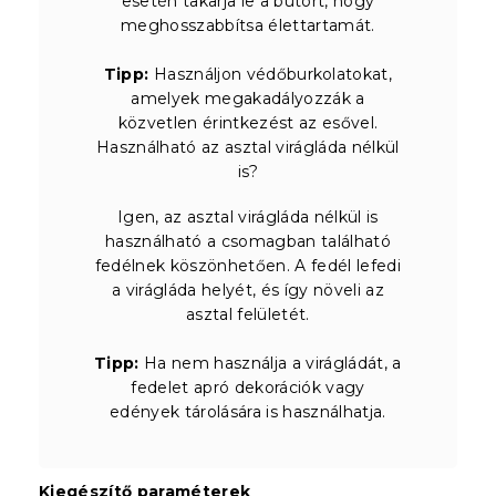
esetén takarja le a bútort, hogy
meghosszabbítsa élettartamát.
Tipp:
Használjon védőburkolatokat,
amelyek megakadályozzák a
közvetlen érintkezést az esővel.
Használható az asztal virágláda nélkül
is?
Igen, az asztal virágláda nélkül is
használható a csomagban található
fedélnek köszönhetően. A fedél lefedi
a virágláda helyét, és így növeli az
asztal felületét.
Tipp:
Ha nem használja a virágládát, a
fedelet apró dekorációk vagy
edények tárolására is használhatja.
Kiegészítő paraméterek