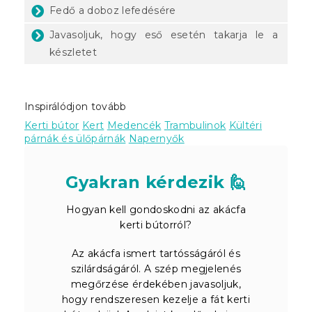
Fedő a doboz lefedésére
Javasoljuk, hogy eső esetén takarja le a
készletet
Inspirálódjon tovább
Kerti bútor
Kert
Medencék
Trambulinok
Kültéri
párnák és ülőpárnák
Napernyők
Gyakran kérdezik 🙋
Hogyan kell gondoskodni az akácfa
kerti bútorról?
Az akácfa ismert tartósságáról és
szilárdságáról. A szép megjelenés
megőrzése érdekében javasoljuk,
hogy rendszeresen kezelje a fát kerti