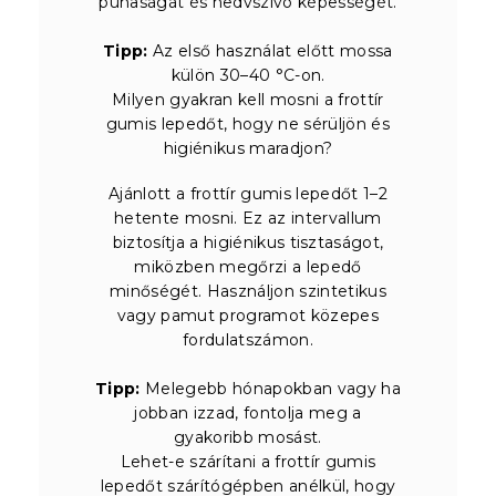
puhaságát és nedvszívó képességét.
Tipp:
Az első használat előtt mossa
külön 30–40 °C-on.
Milyen gyakran kell mosni a frottír
gumis lepedőt, hogy ne sérüljön és
higiénikus maradjon?
Ajánlott a frottír gumis lepedőt 1–2
hetente mosni. Ez az intervallum
biztosítja a higiénikus tisztaságot,
miközben megőrzi a lepedő
minőségét. Használjon szintetikus
vagy pamut programot közepes
fordulatszámon.
Tipp:
Melegebb hónapokban vagy ha
jobban izzad, fontolja meg a
gyakoribb mosást.
Lehet-e szárítani a frottír gumis
lepedőt szárítógépben anélkül, hogy