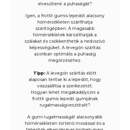
elveszítené a puhaságát?
Igen, a frottír gumis lepedőt alacsony
hőmérsékleten száríthatja
szárítógépben. A magasabb
hőmérsékletek károsíthatják a
szálakat és csökkenthetik a nedvszívó
képességüket. A levegőn szárítás
azonban optimális a puhaság
megőrzéséhez.
Tipp:
A levegőn szárítás előtt
alaposan terítse ki a lepedőt, hogy
visszaállítsa a szerkezetét.
Hogyan lehet megakadályozni a
frottír gumis lepedő gumijának
rugalmasságvesztését?
A gumi rugalmasságát alacsonyabb
hőmérsékleten történő mosással és a
fehérítők elkerülésével őrizheti meg.