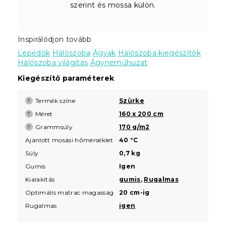
szerint és mossa külön.
Inspirálódjon tovább
Lepedők
Hálószoba
Ágyak
Hálószoba kiegészítők
Hálószoba világítás
Ágyneműhuzat
Kiegészítő paraméterek
Termék színe
Szürke
?
Méret
160 x 200 cm
?
Grammsúly
170 g/m2
?
Ajánlott mosási hőmérséklet
40 °C
Súly
0,7 kg
Gumis
Igen
Kialakítás
gumis
,
Rugalmas
Optimális matrac magasság
20 cm-ig
Rugalmas
igen