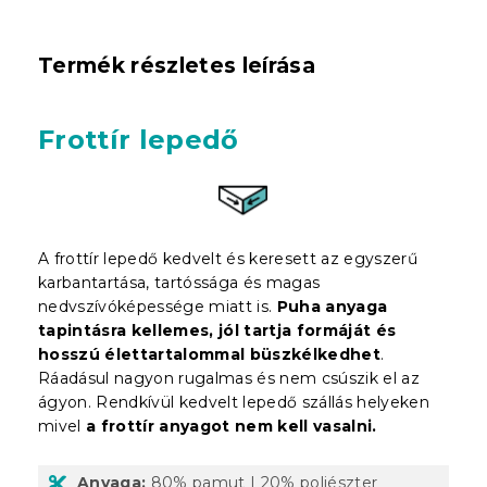
Termék részletes leírása
Frottír lepedő
A frottír lepedő kedvelt és keresett az egyszerű
karbantartása, tartóssága és magas
nedvszívóképessége miatt is.
Puha anyaga
tapintásra kellemes, jól tartja formáját és
hosszú élettartalommal büszkélkedhet
.
Ráadásul nagyon rugalmas és nem csúszik el az
ágyon. Rendkívül kedvelt lepedő szállás helyeken
mivel
a frottír anyagot nem kell vasalni.
Anyaga:
80% pamut | 20% poliészter