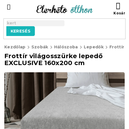
Ugrás
KO
a
fő
tartalomhoz
KERESÉS
Kezdőlap
Szobák
Hálószoba
Lepedők
Frottír 
Frottír világosszürke lepedő
EXCLUSIVE 160x200 cm