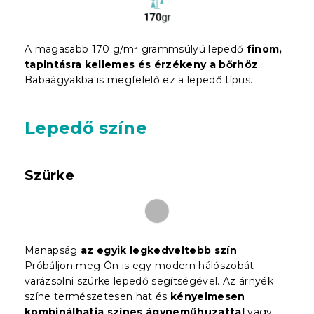
A magasabb 170 g/m² grammsúlyú lepedő
finom,
tapintásra kellemes és érzékeny a bőrhöz
.
Babaágyakba is megfelelő ez a lepedő típus.
Lepedő színe
Szürke
Manapság
az egyik legkedveltebb szín
.
Próbáljon meg Ön is egy modern hálószobát
varázsolni szürke lepedő segítségével. Az árnyék
színe természetesen hat és
kényelmesen
kombinálhatja színes ágyneműhuzattal
vagy