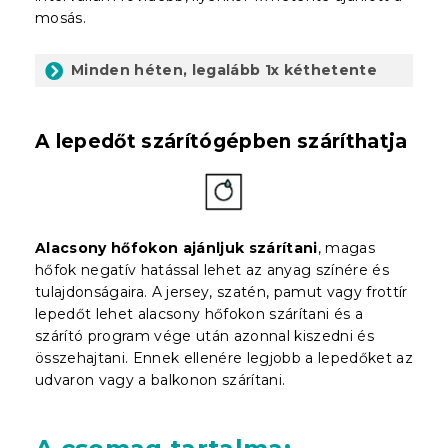
mosás.
Minden héten, legalább 1x kéthetente
A lepedőt szárítógépben száríthatja
Alacsony hőfokon ajánljuk szárítani
, magas
hőfok negatív hatással lehet az anyag színére és
tulajdonságaira. A jersey, szatén, pamut vagy frottír
lepedőt lehet alacsony hőfokon szárítani és a
szárító program vége után azonnal kiszedni és
összehajtani. Ennek ellenére legjobb a lepedőket az
udvaron vagy a balkonon szárítani.