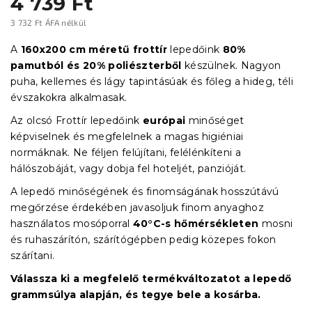
4 739 Ft
3 732 Ft ÁFA nélkül
Egységár:
A
160x200 cm méretű frottír
lepedőink
80%
pamutból és 20% poliészterből
készülnek. Nagyon
puha, kellemes és lágy tapintásúak és főleg a hideg, téli
évszakokra alkalmasak.
Az olcsó Frottír lepedőink
európai
minőséget
képviselnek és megfelelnek a magas higiéniai
normáknak. Ne féljen felújítani, felélénkíteni a
hálószobáját, vagy dobja fel hoteljét, panzióját.
A lepedő minőségének és finomságának hosszútávú
megőrzése érdekében javasoljuk finom anyaghoz
használatos mosóporral
40°C-s hőmérsékleten
mosni
és ruhaszárítón, szárítógépben pedig közepes fokon
szárítani.
Válassza ki a megfelelő termékváltozatot a lepedő
grammsúlya alapján, és tegye bele a kosárba.