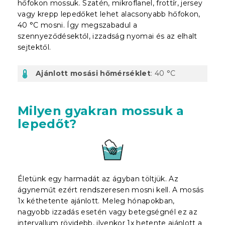
hőfokon mossuk. Szatén, mikroflanel, frottír, jersey
vagy krepp lepedőket lehet alacsonyabb hőfokon,
40 °C mosni. Így megszabadul a
szennyeződésektől, izzadság nyomai és az elhalt
sejtektől.
Ajánlott mosási hőmérséklet
: 40 °C
Milyen gyakran mossuk a
lepedőt?
Életünk egy harmadát az ágyban töltjük. Az
ágyneműt ezért rendszeresen mosni kell. A mosás
1x kéthetente ajánlott. Meleg hónapokban,
nagyobb izzadás esetén vagy betegségnél ez az
intervallum rövidebb, ilyenkor 1x hetente ajánlott a