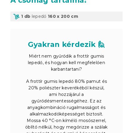
A csomag tartalma
:
1 db
lepedő
160 x 200 cm
Gyakran kérdezik 🙋
Miért nem gyűrődik a frottír gumis
lepedő, és hogyan kell megfelelően
karbantartani?
A frottír gumis lepedő 80% pamut és
20% poliészter keverékéből készül,
ami hozzájárul a
gyűrődésmentességéhez. Ez az
anyagkombináció rugalmasságot és
alkalmazkodóképességet biztosít.
Mossa 40 °C-on kímélő mosószerrel,
öblítő nélkül, hogy megőrizze a szálak