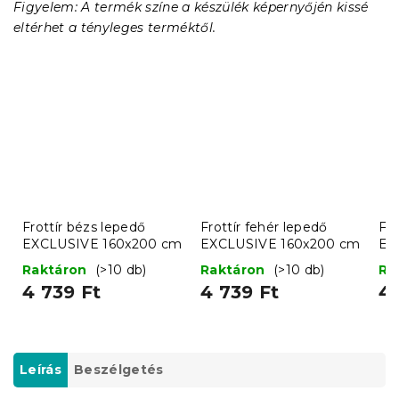
Figyelem: A termék színe a készülék képernyőjén kissé
eltérhet a tényleges terméktől.
Frottír bézs lepedő
Frottír fehér lepedő
Fro
EXCLUSIVE 160x200 cm
EXCLUSIVE 160x200 cm
EX
Raktáron
(>10 db)
Raktáron
(>10 db)
Ra
4 739 Ft
4 739 Ft
4 
Leírás
Beszélgetés