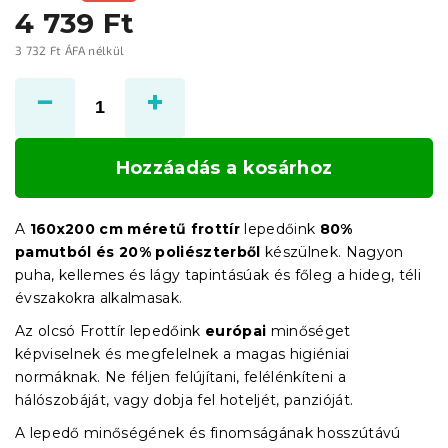
4 739 Ft
3 732 Ft ÁFA nélkül
Egységár:
Hozzáadás a kosárhoz
A
160x200 cm méretű frottír
lepedőink
80%
pamutból és 20% poliészterből
készülnek. Nagyon
puha, kellemes és lágy tapintásúak és főleg a hideg, téli
évszakokra alkalmasak.
Az olcsó Frottír lepedőink
európai
minőséget
képviselnek és megfelelnek a magas higiéniai
normáknak. Ne féljen felújítani, felélénkíteni a
hálószobáját, vagy dobja fel hoteljét, panzióját.
A lepedő minőségének és finomságának hosszútávú