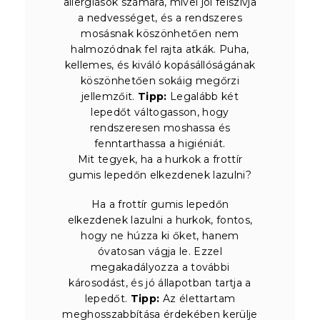
allergiások számára, mivel jól felszívja
a nedvességet, és a rendszeres
mosásnak köszönhetően nem
halmozódnak fel rajta atkák. Puha,
kellemes, és kiváló kopásállóságának
köszönhetően sokáig megőrzi
jellemzőit.
Tipp:
Legalább két
lepedőt váltogasson, hogy
rendszeresen moshassa és
fenntarthassa a higiéniát.
Mit tegyek, ha a hurkok a frottír
gumis lepedőn elkezdenek lazulni?
Ha a frottír gumis lepedőn
elkezdenek lazulni a hurkok, fontos,
hogy ne húzza ki őket, hanem
óvatosan vágja le. Ezzel
megakadályozza a további
károsodást, és jó állapotban tartja a
lepedőt.
Tipp:
Az élettartam
meghosszabbítása érdekében kerülje