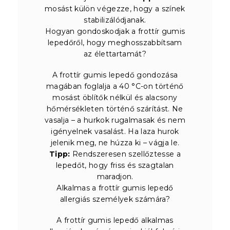
mosást külön végezze, hogy a színek
stabilizálódjanak.
Hogyan gondoskodjak a frottír gumis
lepedőről, hogy meghosszabbítsam
az élettartamát?
A frottír gumis lepedő gondozása
magában foglalja a 40 °C-on történő
mosást öblítők nélkül és alacsony
hőmérsékleten történő szárítást. Ne
vasalja – a hurkok rugalmasak és nem
igényelnek vasalást. Ha laza hurok
jelenik meg, ne húzza ki – vágja le.
Tipp:
Rendszeresen szellőztesse a
lepedőt, hogy friss és szagtalan
maradjon.
Alkalmas a frottír gumis lepedő
allergiás személyek számára?
A frottír gumis lepedő alkalmas