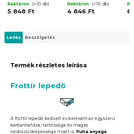
cm
x 200 cm
c
Raktáron
(>10 db)
Raktáron
(>10 db)
Ra
5 848 Ft
4 846 Ft
6 
Leírás
Beszélgetés
Termék részletes leírása
Frottír lepedő
A frottír lepedő kedvelt és keresett az egyszerű
karbantartása, tartóssága és magas
nedvszívóképessége miatt is.
Puha anyaga