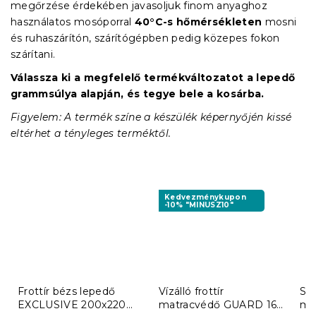
megőrzése érdekében javasoljuk finom anyaghoz
használatos mosóporral
40°C-s hőmérsékleten
mosni
és ruhaszárítón, szárítógépben pedig közepes fokon
szárítani.
Válassza ki a megfelelő termékváltozatot a lepedő
grammsúlya alapján, és tegye bele a kosárba.
Figyelem: A termék színe a készülék képernyőjén kissé
eltérhet a tényleges terméktől.
Kedvezménykupon
-10% "MINUSZ10"
Frottír bézs lepedő
Vízálló frottír
Ste
EXCLUSIVE 200x220
matracvédő GUARD 160
ma