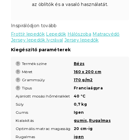
az öblítők és a vasaló használatát.
Inspirálódjon tovább
Frottír lepedők
Lepedők
Hálószoba
Matracvédő
Jersey lepedők lycrával
Jersey lepedők
Kiegészítő paraméterek
Termék színe
Bézs
?
Méret
160 x 200 cm
?
Grammsúly
170 g/m2
?
Típus
Franciaágyra
?
Ajánlott mosási hőmérséklet
40 °C
Súly
0,7 kg
Gumis
Igen
Kialakítás
gumis
,
Rugalmas
Optimális matrac magasság
20 cm-ig
Rugalmas
igen