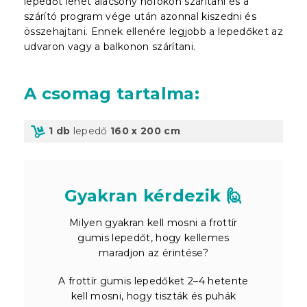
lepedőt lehet alacsony hőfokon szárítani és a
szárító program vége után azonnal kiszedni és
összehajtani. Ennek ellenére legjobb a lepedőket az
udvaron vagy a balkonon szárítani.
A csomag tartalma
:
1 db
lepedő
160 x 200 cm
Gyakran kérdezik 🙋
Milyen gyakran kell mosni a frottír
gumis lepedőt, hogy kellemes
maradjon az érintése?
A frottír gumis lepedőket 2–4 hetente
kell mosni, hogy tiszták és puhák