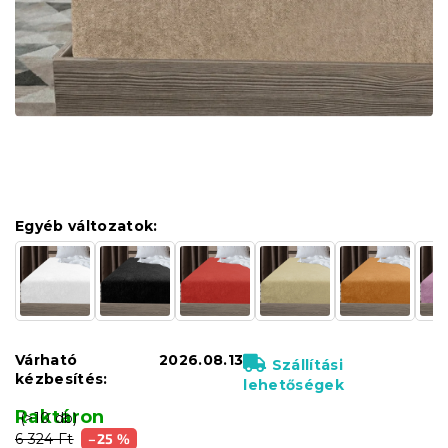
Egyéb változatok:
Várható
2026.08.13
Szállítási
kézbesítés:
lehetőségek
Raktáron
(>10 db)
6 324 Ft
–25 %