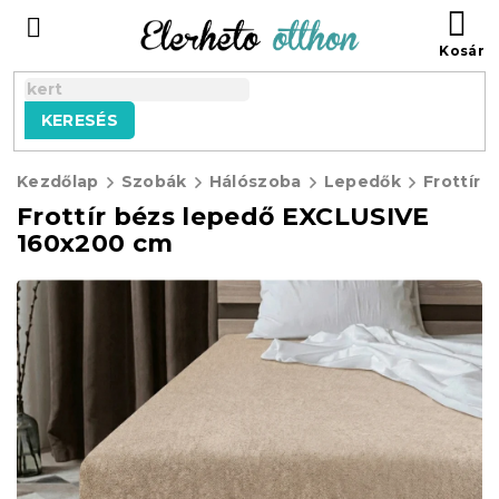
Ugrás
KO
a
fő
tartalomhoz
KERESÉS
Kezdőlap
Szobák
Hálószoba
Lepedők
Frottír 
Frottír bézs lepedő EXCLUSIVE
160x200 cm