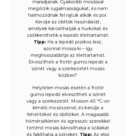
maradjanak. Gyakoribb mosással
megőrzik rugalmasságukat, és nem
halmozódnak fel rajtuk atkák és por.
Kerülje az öblítők használatát,
amelyek károsíthatják a hurkokat és
csökkenthetik a lepedő élettartamát.
Tipp:
Ha a lepedő piszkos lesz,
azonnal mossa ki – így
meghosszabbítja az élettartamát.
Elveszítheti a frottír gumis lepedő a
színét vagy a szerkezetét mosás
közben?
Helytelen mosás esetén a frottír
gumis lepedő elveszítheti a színét
vagy a szerkezetét. Mosson 40 °C-on
kímélő mosószerrel, és kerülje a
fehérítőket és öblítőket. A magasabb
hőmérsékleten és agresszív szerekkel
történő mosás károsíthatja a szálakat
és fakíthatja a színeket.
Tipp:
Az első