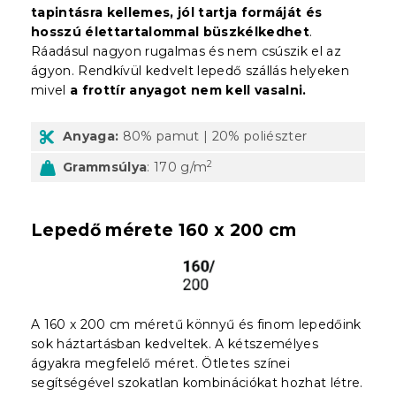
tapintásra kellemes, jól tartja formáját és
hosszú élettartalommal büszkélkedhet
.
Ráadásul nagyon rugalmas és nem csúszik el az
ágyon. Rendkívül kedvelt lepedő szállás helyeken
mivel
a frottír anyagot nem kell vasalni.
Anyaga:
80% pamut | 20% poliészter
2
Grammsúlya
: 170 g/m
Lepedő mérete 160 x 200 cm
A 160 x 200 cm méretű könnyű és finom lepedőink
sok háztartásban kedveltek. A kétszemélyes
ágyakra megfelelő méret. Ötletes színei
segítségével szokatlan kombinációkat hozhat létre.