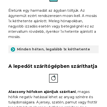
Életünk egy harmadát az ágyban töltjük. Az
ágyneműt ezért rendszeresen mosni kell. A mosás
1x kéthetente ajánlott. Meleg hónapokban,
nagyobb izzadás esetén vagy betegségnél ez az
intervallum rövidebb, ilyenkor 1x hetente ajánlott a
mosás.
Minden héten, legalább 1x kéthetente
A lepedőt szárítógépben száríthatja
Alacsony hőfokon ajánljuk szárítani
, magas
hőfok negatív hatással lehet az anyag színére és
tulajdonságaira. A jersey, szatén, pamut vagy frottír