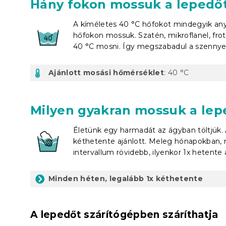
Hány fokon mossuk a lepedő
A kíméletes 40 °C hőfokot mindegyik anya
hőfokon mossuk. Szatén, mikroflanel, frot
40 °C mosni. Így megszabadul a szennyező
Ajánlott mosási hőmérséklet
: 40 °C
Milyen gyakran mossuk a lep
Életünk egy harmadát az ágyban töltjük.
kéthetente ajánlott. Meleg hónapokban,
intervallum rövidebb, ilyenkor 1x hetente 
Minden héten, legalább 1x kéthetente
A lepedőt szárítógépben száríthatja