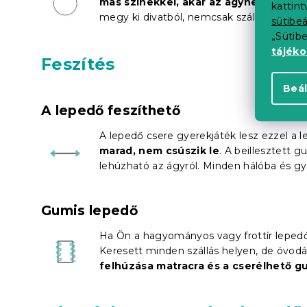
más színekkel, akár az ágynemű vagy
kattin
megy ki divatból, nemcsak szálláshelyeke
sütibeá
„Sütib
tájék
Feszítés
Beál
A lepedő feszíthető
A lepedő csere gyerekjáték lesz ezzel a 
marad, nem csúszik le
. A beillesztett
lehúzható az ágyról. Minden hálóba és gy
Gumis lepedő
Ha Ön a hagyományos vagy frottír lepedő 
Keresett minden szállás helyen, de óvodá
felhúzása matracra és a cserélhető gu