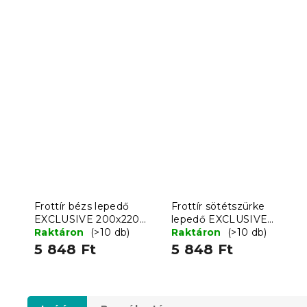
Frottír bézs lepedő
Frottír sötétszürke
EXCLUSIVE 200x220
lepedő EXCLUSIVE
cm
Raktáron
(>10 db)
200x220 cm
Raktáron
(>10 db)
5 848 Ft
5 848 Ft