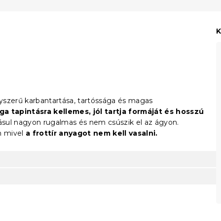
K
gyszerű karbantartása, tartóssága és magas
a tapintásra kellemes, jól tartja formáját és hosszú
ásul nagyon rugalmas és nem csúszik el az ágyon.
n mivel
a frottír anyagot nem kell vasalni.