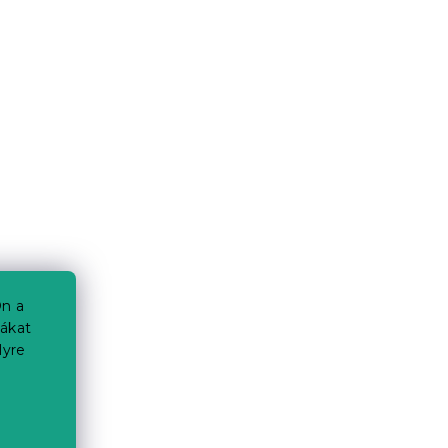
n a
iákat
lyre
a