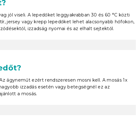
t?
g jól viseli. A lepedőket leggyakrabban 30 és 60 °C közti
tír, jersey vagy krepp lepedőket lehet alacsonyabb hőfokon,
désektől, izzadság nyomai és az elhalt sejtektől.
edőt?
 Az ágyneműt ezért rendszeresen mosni kell. A mosás 1x
 nagyobb izzadás esetén vagy betegségnél ez az
ajánlott a mosás.