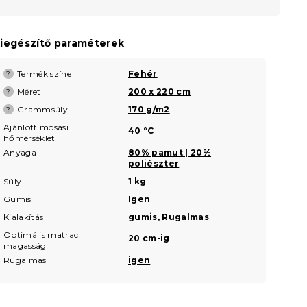
iegészítő paraméterek
Termék színe
Fehér
?
Méret
200 x 220 cm
?
Grammsúly
170 g/m2
?
Ajánlott mosási
40 °C
hőmérséklet
Anyaga
80% pamut | 20%
poliészter
Súly
1 kg
Gumis
Igen
Kialakítás
gumis
,
Rugalmas
Optimális matrac
20 cm-ig
magasság
Rugalmas
igen