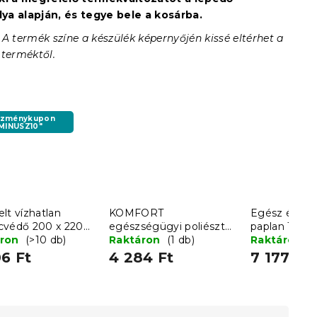
a alapján, és tegye bele a kosárba.
 A termék színe a készülék képernyőjén kissé eltérhet a
 terméktől.
ezménykupon
"MINUSZ10"
lt vízhatlan
KOMFORT
Egész éves 
cvédő 200 x 220
egészségügyi poliészter
paplan 140 
áron
(>10 db)
golyó töltetű párna 70 x
Raktáron
(1 db)
párnával 70 
Raktáron
(
90 cm
BASIC
6 Ft
4 284 Ft
7 177 Ft