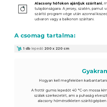
Alacsony hőfokon ajánljuk szárítani
, 
tulajdonságaira. A jersey, szatén, pamut v
szárító program vége után azonnal kiszed
udvaron vagy a balkonon szárítani.
A csomag tartalma
:
1 db
lepedő
200 x 220 cm
Gyakran
Hogyan kell megfelelően karbantartani
A frottír gumis lepedőt 40 °C-on mossa kímél
szálak szerkezetét, ami a puhaság elvesz
alacsony hőmérsékleten szárítógépben –