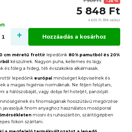
7 909 Ft
–26 %
5 848 Ft
4 605 Ft ÁFA nélkül
on
Egysé
Hozzáadás a kosárhoz
0
cm méretű frottír
lepedőink
80% pamutból és 20%
rből
készülnek. Nagyon puha, kellemes és lágy
k és főleg a hideg, téli évszakokra alkalmasak.
rottír lepedőink
európai
minőséget képviselnek és
k a magas higiéniai normáknak. Ne féljen felújítani,
eni a hálószobáját, vagy dobja fel hoteljét, panzióját.
 minőségének és finomságának hosszútávú megőrzése
 javasoljuk finom anyaghoz használatos mosóporral
őmérsékleten
mosni és ruhaszárítón, szárítógépben
epes fokon szárítani.
 ki a megfelelő termékváltozatot a lepedő