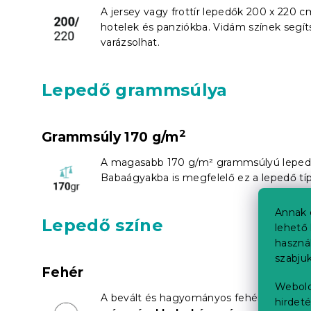
A jersey vagy frottír lepedők 200 x 220 
hotelek és panziókba. Vidám színek segí
varázsolhat.
Lepedő grammsúlya
2
Grammsúly 170 g/m
A magasabb 170 g/m² grammsúlyú lepe
Babaágyakba is megfelelő ez a lepedő típ
Annak 
Lepedő színe
lehető 
haszná
szabjuk
Fehér
Webold
A bevált és hagyományos fehér szín. Fedje
hirdeté