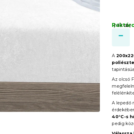
Raktár
(>10 db)
A
200x22
poliészte
tapintásúa
Az olcsó F
megfelelne
felélénkít
A lepedő
érdekében
40°C-s h
pedig köz
Válassza