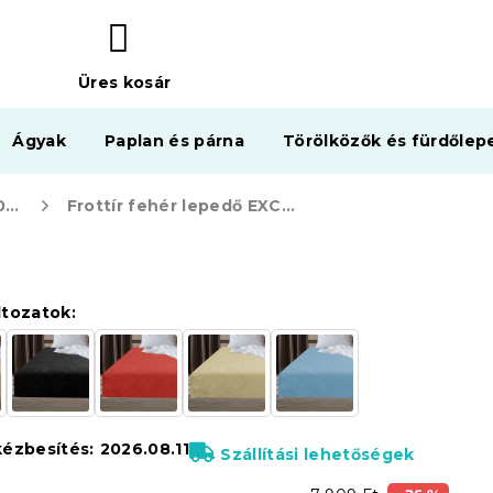
Üres kosár
KOSÁR
Ágyak
Paplan és párna
Törölközők és fürdőlep
Frottír lepedők EXCLUSIVE 200 x 220 cm
Frottír fehér lepedő EXCLUSIVE 200x220 cm
ltozatok:
kézbesítés:
2026.08.11
Szállítási lehetőségek