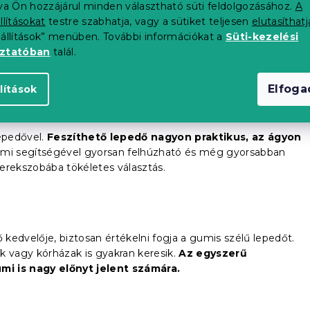
 a szoba többi berendezésével
. A fehér lepedő soha nem
tva Ön hozzájárul minden választható süti feldolgozásához.
A
n vagy óvodákban, de otthonában is megtalálja a helyét.
llításokat
testre szabhatja, vagy a sütiket teljesen
elutasíthatj
eállítások” menüben. További információkat a
Süti-kezelési
oztatóban
talál.
Elfog
lítások
lepedővel.
Feszíthető lepedő nagyon praktikus, az ágyon
 gumi segítségével gyorsan felhúzható és még gyorsabban
erekszobába tökéletes választás.
kedvelője, biztosan értékelni fogja a gumis szélű lepedőt.
k vagy kórházak is gyakran keresik.
Az egyszerű
mi is nagy előnyt jelent
számára
.