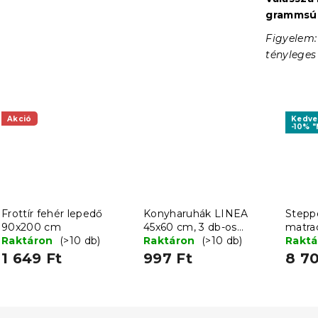
grammsúly
Figyelem:
tényleges
Akció
Kedv
-10% 
Frottír fehér lepedő
Konyharuhák LINEA
Steppe
90x200 cm
45x60 cm, 3 db-os
matra
Raktáron
(>10 db)
készlet - több
Raktáron
(>10 db)
cm
Rakt
változatban
1 649 Ft
997 Ft
8 70