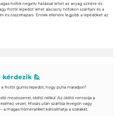
magas hőfok negatív hatással lehet az anyag színére és
agy frottír lepedőt lehet alacsony hőfokon szárítani és a
ni és összehajtani. Ennek ellenére legjobb a lepedőket az
 kérdezik 🙋
 a frottír gumis lepedőt, hogy puha maradjon?
ő mosószerrel, öblítő nélkül. Az öblítő roncsolja a
téséhez vezet. Mosás után szárítsa levegőn vagy
 a magas hőmérséklet károsíthatja a szálakat.