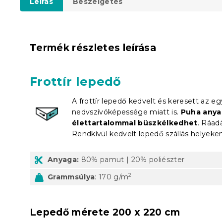
Leírás
Beszélgetés
Termék részletes leírása
Frottír lepedő
A f
rott
ír lepedő kedvelt és keresett az e
nedvszívóképessége miatt is.
Puha anyag
élettartalommal büszkélkedhet
. Ráad
Rendkívül kedvelt lepedő szállás helyeke
Anyaga:
80% pamut | 20% poliészter
2
Grammsúlya
: 170 g/m
Lepedő mérete 200 x 220 cm