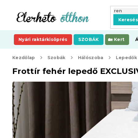
Ugrás
a
fő
Keresé
tartalomhoz
Nyári raktárkisöprés
SZOBÁK
Kert
Kezdőlap
Szobák
Hálószoba
Lepedők
Frottír fehér lepedő EXCLUS