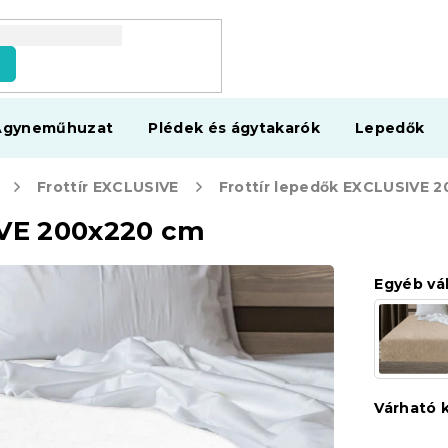
s
Ágyneműhuzat
Plédek és ágytakarók
Lepedők
Frottír EXCLUSIVE
IVE 200x220 cm
Egyéb vá
Várható 