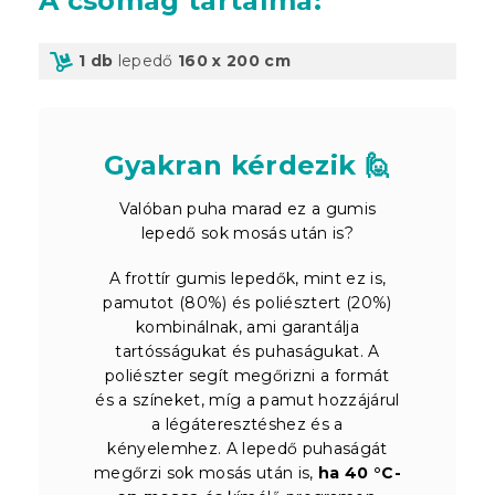
A csomag tartalma
:
1 db
lepedő
160 x 200 cm
Gyakran kérdezik 🙋
Valóban puha marad ez a gumis
lepedő sok mosás után is?
A frottír gumis lepedők, mint ez is,
pamutot (80%) és poliésztert (20%)
kombinálnak, ami garantálja
tartósságukat és puhaságukat. A
poliészter segít megőrizni a formát
és a színeket, míg a pamut hozzájárul
a légáteresztéshez és a
kényelemhez. A lepedő puhaságát
megőrzi sok mosás után is,
ha 40 °C-