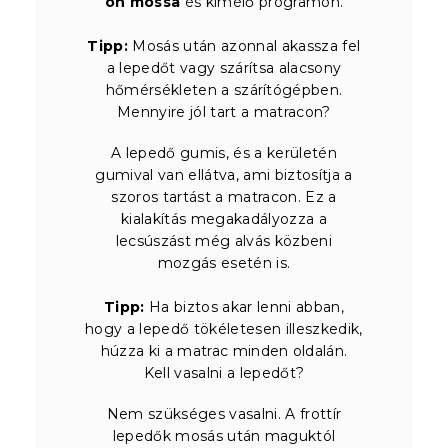
on mossa
és kímélő programon.
Tipp:
Mosás után azonnal akassza fel
a lepedőt vagy szárítsa alacsony
hőmérsékleten a szárítógépben.
Mennyire jól tart a matracon?
A lepedő gumis, és a kerületén
gumival van ellátva, ami biztosítja a
szoros tartást a matracon. Ez a
kialakítás megakadályozza a
lecsúszást még alvás közbeni
mozgás esetén is.
Tipp:
Ha biztos akar lenni abban,
hogy a lepedő tökéletesen illeszkedik,
húzza ki a matrac minden oldalán.
Kell vasalni a lepedőt?
Nem szükséges vasalni. A frottír
lepedők mosás után maguktól