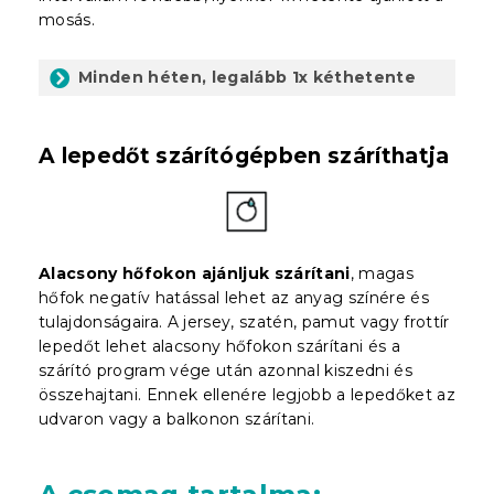
mosás.
Minden héten, legalább 1x kéthetente
A lepedőt szárítógépben száríthatja
Alacsony hőfokon ajánljuk szárítani
, magas
hőfok negatív hatással lehet az anyag színére és
tulajdonságaira. A jersey, szatén, pamut vagy frottír
lepedőt lehet alacsony hőfokon szárítani és a
szárító program vége után azonnal kiszedni és
összehajtani. Ennek ellenére legjobb a lepedőket az
udvaron vagy a balkonon szárítani.