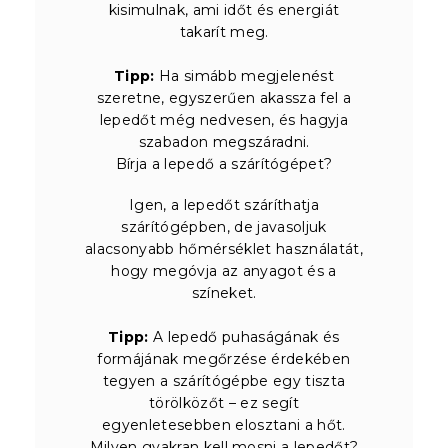
kisimulnak, ami időt és energiát
takarít meg.
Tipp:
Ha simább megjelenést
szeretne, egyszerűen akassza fel a
lepedőt még nedvesen, és hagyja
szabadon megszáradni.
Bírja a lepedő a szárítógépet?
Igen, a lepedőt száríthatja
szárítógépben, de javasoljuk
alacsonyabb hőmérséklet használatát,
hogy megóvja az anyagot és a
színeket.
Tipp:
A lepedő puhaságának és
formájának megőrzése érdekében
tegyen a szárítógépbe egy tiszta
törölközőt – ez segít
egyenletesebben elosztani a hőt.
Milyen gyakran kell mosni a lepedőt?