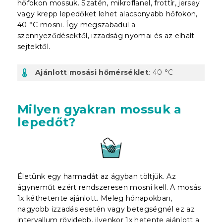
hőfokon mossuk. Szatén, mikroflanel, frottír, jersey
vagy krepp lepedőket lehet alacsonyabb hőfokon,
40 °C mosni. Így megszabadul a
szennyeződésektől, izzadság nyomai és az elhalt
sejtektől.
Ajánlott mosási hőmérséklet
: 40 °C
Milyen gyakran mossuk a
lepedőt?
Életünk egy harmadát az ágyban töltjük. Az
ágyneműt ezért rendszeresen mosni kell. A mosás
1x kéthetente ajánlott. Meleg hónapokban,
nagyobb izzadás esetén vagy betegségnél ez az
intervallum rövidebb, ilyenkor 1x hetente ajánlott a