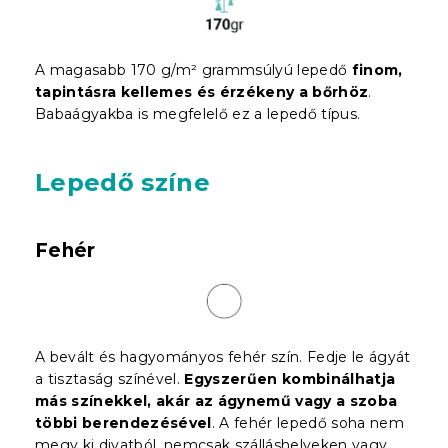
A magasabb 170 g/m² grammsúlyú lepedő
finom,
tapintásra kellemes és érzékeny a bőrhöz
.
Babaágyakba is megfelelő ez a lepedő típus.
Lepedő színe
Fehér
A bevált és hagyományos fehér szín. Fedje le ágyát
a tisztaság színével.
Egyszerűen kombinálhatja
más színekkel, akár az ágynemű vagy a szoba
többi berendezésével
. A fehér lepedő soha nem
megy ki divatból, nemcsak szálláshelyeken vagy