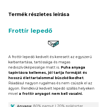
Termék részletes leírása
Frottír lepedő
A frottír lepedő kedvelt és keresett az egyszerű
karbantartása, tartóssága és magas
nedvszívóképessége miatt is.
Puha anyaga
tapintásra kellemes, jól tartja formáját és
hosszú élettartalommal büszkélkedhet
.
Ráadásul nagyon rugalmas és nem csúszik el az
ágyon. Rendkívül kedvelt lepedő szállás helyeken
mivel
a frottír anyagot nem kell vasalni.
Anyaga:
80% pamut | 20% poliészter