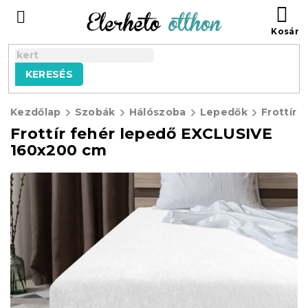
Ugrás
KO
a
fő
tartalomhoz
KERESÉS
Kezdőlap
Szobák
Hálószoba
Lepedők
Frottír 
Frottír fehér lepedő EXCLUSIVE
160x200 cm