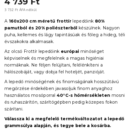
4 739 Ft
3 732 Ft ÁFA nélkül
Egységár:
A
160x200 cm méretű frottír
lepedőink
80%
pamutból és 20% poliészterből
készülnek. Nagyon
puha, kellemes és lágy tapintásúak és főleg a hideg, téli
évszakokra alkalmasak.
Az olcsó Frottír lepedőink
európai
minőséget
képviselnek és megfelelnek a magas higiéniai
normáknak. Ne féljen felújítani, felélénkíteni a
hálószobáját, vagy dobja fel hoteljét, panzióját.
A lepedő minőségének és finomságának hosszútávú
megőrzése érdekében javasoljuk finom anyaghoz
használatos mosóporral
40°C-s hőmérsékleten
mosni
és ruhaszárítón, szárítógépben pedig közepes fokon
szárítani.
Válassza ki a megfelelő termékváltozatot a lepedő
grammsúlya alapján, és tegye bele a kosárba.