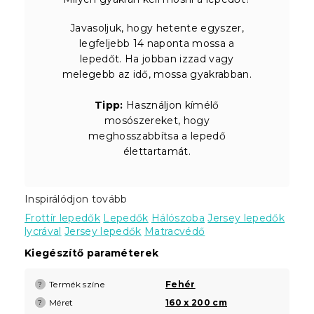
Javasoljuk, hogy hetente egyszer,
legfeljebb 14 naponta mossa a
lepedőt. Ha jobban izzad vagy
melegebb az idő, mossa gyakrabban.
Tipp:
Használjon kímélő
mosószereket, hogy
meghosszabbítsa a lepedő
élettartamát.
Inspirálódjon tovább
Frottír lepedők
Lepedők
Hálószoba
Jersey lepedők
lycrával
Jersey lepedők
Matracvédő
Kiegészítő paraméterek
Termék színe
Fehér
?
Méret
160 x 200 cm
?