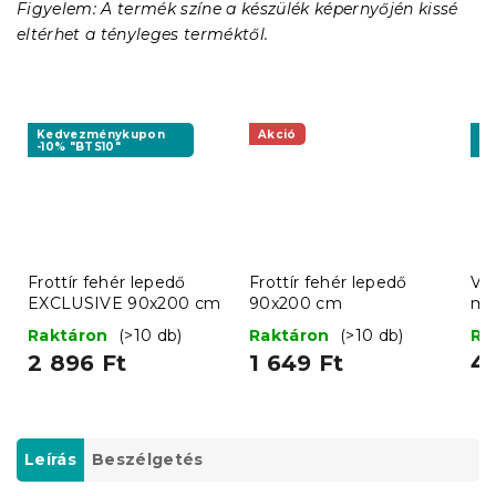
Figyelem: A termék színe a készülék képernyőjén kissé
eltérhet a tényleges terméktől.
Kedvezménykupon
Akció
K
-10% "BTS10"
-1
Frottír fehér lepedő
Frottír fehér lepedő
Víz
EXCLUSIVE 90x200 cm
90x200 cm
ma
x 
Raktáron
(>10 db)
Raktáron
(>10 db)
Ra
2 896 Ft
1 649 Ft
4 
Leírás
Beszélgetés