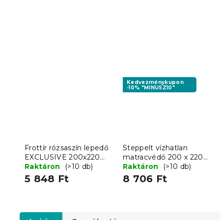
Kedvezménykupon
-10% "MINUSZ10"
Frottír rózsaszín lepedő
Steppelt vízhatlan
EXCLUSIVE 200x220
matracvédő 200 x 220
cm
Raktáron
(>10 db)
cm
Raktáron
(>10 db)
5 848 Ft
8 706 Ft