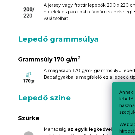
A jersey vagy frottír lepedők 200 x 220 
hotelek és panziókba. Vidám színek segí
varázsolhat.
Lepedő grammsúlya
2
Grammsúly 170 g/m
A magasabb 170 g/m² grammsúlyú lepe
Babaágyakba is megfelelő ez a lepedő típ
Annak 
Lepedő színe
lehető 
haszná
szabjuk
Szürke
Webold
Manapság
az egyik legkedveltebb szín
hirdeté