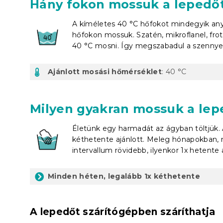
Hány fokon mossuk a lepedő
A kíméletes 40 °C hőfokot mindegyik anya
hőfokon mossuk. Szatén, mikroflanel, frot
40 °C mosni. Így megszabadul a szennyező
Ajánlott mosási hőmérséklet
: 40 °C
Milyen gyakran mossuk a lep
Életünk egy harmadát az ágyban töltjük.
kéthetente ajánlott. Meleg hónapokban,
intervallum rövidebb, ilyenkor 1x hetente 
Minden héten, legalább 1x kéthetente
A lepedőt szárítógépben száríthatja