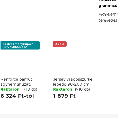
grammsúly
Figyelem:
tényleges
Kedvezménykupon
Akció
-15% "MINUSZ15"
Renforcé pamut
Jersey világosszürke
ágyneműhuzat
lepedő 90x200 cm
LUNARIA zöld
Raktáron
(>10 db)
Raktáron
(>10 db)
6 324 Ft-tól
1 879 Ft