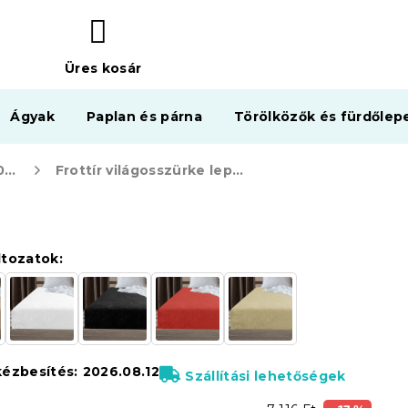
Üres kosár
KOSÁR
Ágyak
Paplan és párna
Törölközők és fürdőlep
Frottír lepedők EXCLUSIVE 200 x 220 cm
Frottír világosszürke lepedő EXCLUSIVE 200x220 cm
ltozatok:
kézbesítés:
2026.08.12
Szállítási lehetőségek