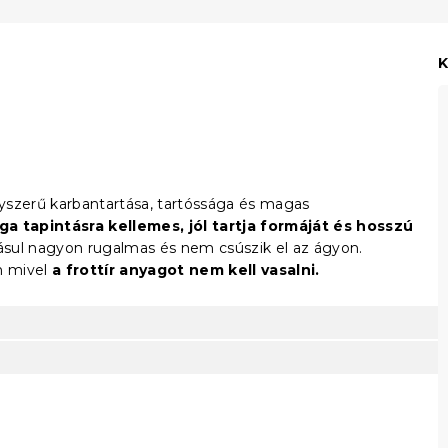
K
gyszerű karbantartása, tartóssága és magas
a tapintásra kellemes, jól tartja formáját és hosszú
ásul nagyon rugalmas és nem csúszik el az ágyon.
n mivel
a frottír anyagot nem kell vasalni.