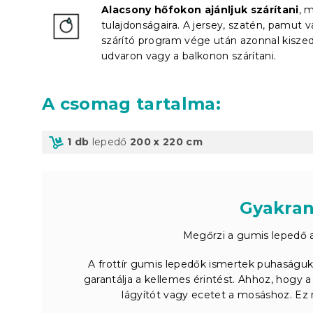
Alacsony hőfokon ajánljuk szárítani
, 
tulajdonságaira. A jersey, szatén, pamut v
szárító program vége után azonnal kiszed
udvaron vagy a balkonon szárítani.
A csomag tartalma
:
1 db
lepedő
200 x 220 cm
Gyakran
Megőrzi a gumis lepedő 
A frottír gumis lepedők ismertek puhaságuk
garantálja a kellemes érintést. Ahhoz, hogy 
lágyítót vagy ecetet a mosáshoz. Ez