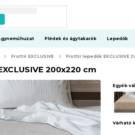
s
Ágyneműhuzat
Plédek és ágytakarók
Lepedők
Frottír EXCLUSIVE
ő EXCLUSIVE 200x220 cm
Egyéb vá
Várható 