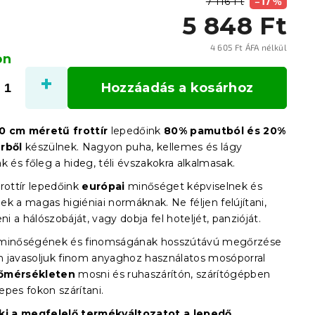
7 116 Ft
–17 %
5 848 Ft
4 605 Ft ÁFA nélkül
on
Egysé
Hozzáadás a kosárhoz
0
cm méretű frottír
lepedőink
80% pamutból és 20%
rből
készülnek. Nagyon puha, kellemes és lágy
k és főleg a hideg, téli évszakokra alkalmasak.
rottír lepedőink
európai
minőséget képviselnek és
k a magas higiéniai normáknak. Ne féljen felújítani,
eni a hálószobáját, vagy dobja fel hoteljét, panzióját.
 minőségének és finomságának hosszútávú megőrzése
 javasoljuk finom anyaghoz használatos mosóporral
őmérsékleten
mosni és ruhaszárítón, szárítógépben
epes fokon szárítani.
 ki a megfelelő termékváltozatot a lepedő