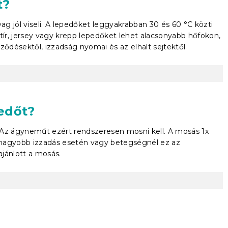
t?
g jól viseli. A lepedőket leggyakrabban 30 és 60 °C közti
tír, jersey vagy krepp lepedőket lehet alacsonyabb hőfokon,
désektől, izzadság nyomai és az elhalt sejtektől.
edőt?
 Az ágyneműt ezért rendszeresen mosni kell. A mosás 1x
 nagyobb izzadás esetén vagy betegségnél ez az
ajánlott a mosás.