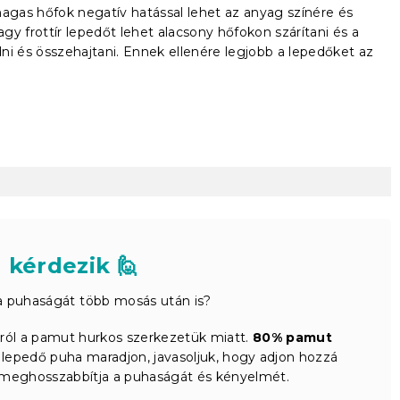
magas hőfok negatív hatással lehet az anyag színére és
agy frottír lepedőt lehet alacsony hőfokon szárítani és a
ni és összehajtani. Ennek ellenére legjobb a lepedőket az
 kérdezik 🙋
a puhaságát több mosás után is?
ról a pamut hurkos szerkezetük miatt.
80% pamut
a lepedő puha maradjon, javasoljuk, hogy adjon hozzá
 meghosszabbítja a puhaságát és kényelmét.