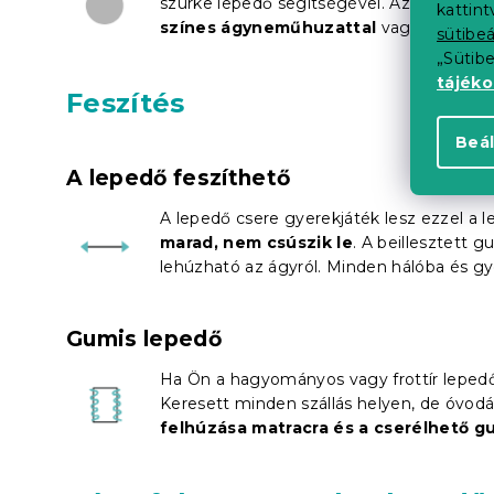
szürke lepedő segítségével. Az árnyék s
kattin
színes ágyneműhuzattal
vagy más bere
sütibeá
„Sütib
tájék
Feszítés
Beál
A lepedő feszíthető
A lepedő csere gyerekjáték lesz ezzel a 
marad, nem csúszik le
. A beillesztett
lehúzható az ágyról. Minden hálóba és gy
Gumis lepedő
Ha Ön a hagyományos vagy frottír lepedő 
Keresett minden szállás helyen, de óvodá
felhúzása matracra és a cserélhető gu