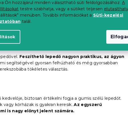
zíne természetesen hat és
kényelmesen kombinálhatja
tva Ön hozzájárul minden választható süti feldolgozásához.
A
ndezéssel a hálószobájában.
llításokat
testre szabhatja, vagy a sütiket teljesen
elutasíthatj
eállítások” menüben. További információkat a
Süti-kezelési
oztatóban
talál.
Elfog
lítások
lepedővel.
Feszíthető lepedő nagyon praktikus, az ágyon
 gumi segítségével gyorsan felhúzható és még gyorsabban
erekszobába tökéletes választás.
kedvelője, biztosan értékelni fogja a gumis szélű lepedőt.
k vagy kórházak is gyakran keresik.
Az egyszerű
mi is nagy előnyt jelent
számára
.