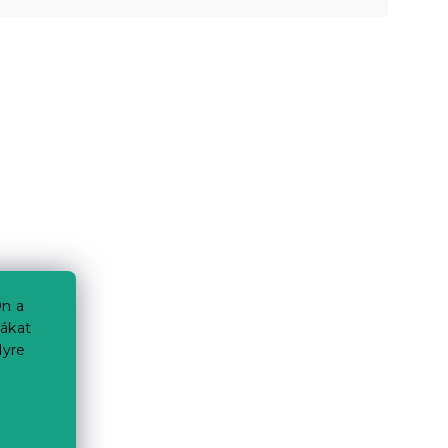
n a
iákat
lyre
a