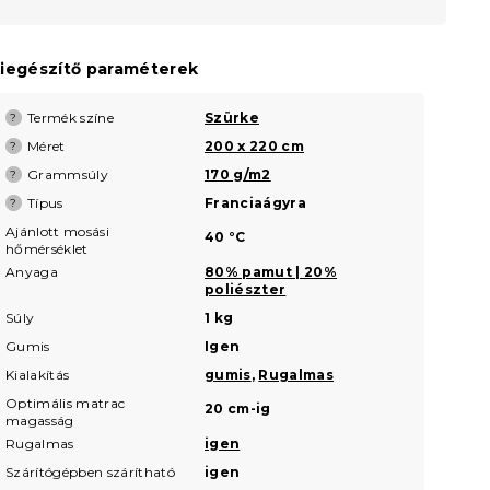
iegészítő paraméterek
Termék színe
Szürke
?
Méret
200 x 220 cm
?
Grammsúly
170 g/m2
?
Típus
Franciaágyra
?
Ajánlott mosási
40 °C
hőmérséklet
Anyaga
80% pamut | 20%
poliészter
Súly
1 kg
Gumis
Igen
Kialakítás
gumis
,
Rugalmas
Optimális matrac
20 cm-ig
magasság
Rugalmas
igen
Szárítógépben szárítható
igen