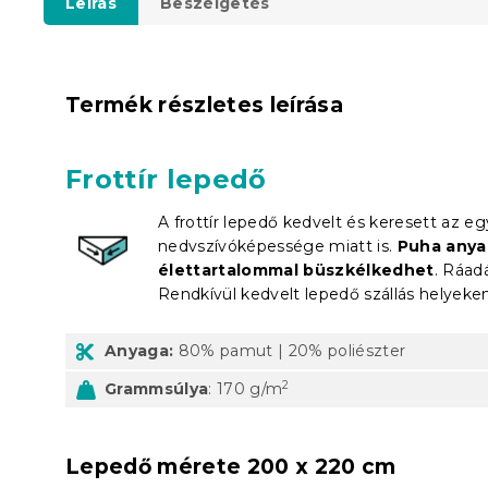
Leírás
Beszélgetés
Termék részletes leírása
Frottír lepedő
A f
rott
ír lepedő kedvelt és keresett az e
nedvszívóképessége miatt is.
Puha anyag
élettartalommal büszkélkedhet
. Ráad
Rendkívül kedvelt lepedő szállás helyeke
Anyaga:
80% pamut | 20% poliészter
2
Grammsúlya
: 170 g/m
Lepedő mérete 200 x 220 cm