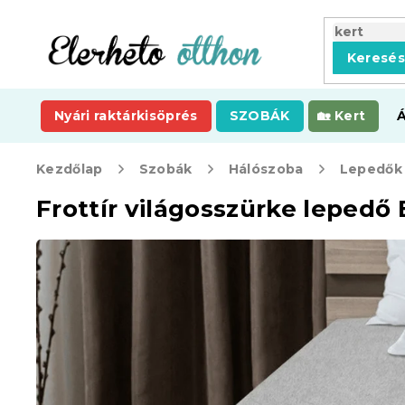
Ugrás
a
fő
Keresé
tartalomhoz
Nyári raktárkisöprés
SZOBÁK
Kert
Kezdőlap
Szobák
Hálószoba
Lepedők
Frottír világosszürke leped