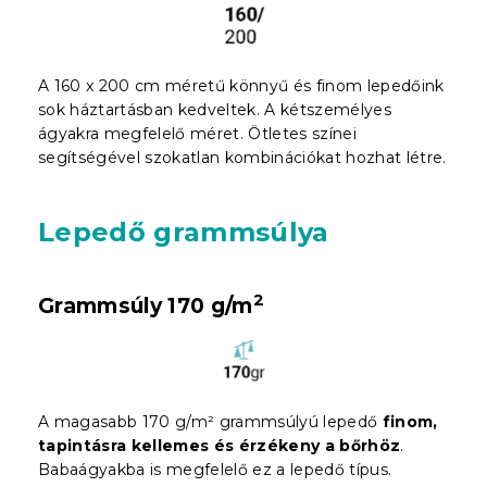
A 160 x 200 cm méretű könnyű és finom lepedőink
sok háztartásban kedveltek. A kétszemélyes
ágyakra megfelelő méret. Ötletes színei
segítségével szokatlan kombinációkat hozhat létre.
Lepedő grammsúlya
2
Grammsúly 170 g/m
A magasabb 170 g/m² grammsúlyú lepedő
finom,
tapintásra kellemes és érzékeny a bőrhöz
.
Babaágyakba is megfelelő ez a lepedő típus.