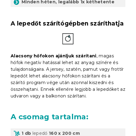
Minden héten, legalább 1x kéthetente
A lepedőt szárítógépben száríthatja
Alacsony hőfokon ajánljuk szárítani
, magas
hőfok negatív hatással lehet az anyag színére és
tulajdonságaira. A jersey, szatén, pamut vagy frottír
lepedőt lehet alacsony hőfokon szárítani és a
szárító program vége után azonnal kiszedni és
összehajtani. Ennek ellenére legjobb a lepedőket az
udvaron vagy a balkonon szárítani.
A csomag tartalma
:
1 db
lepedő
160 x 200 cm