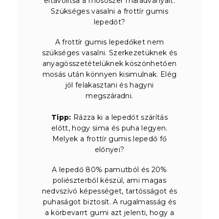
eltávolítsa a mosószer maradványait.
Szükséges vasalni a frottír gumis
lepedőt?
A frottír gumis lepedőket nem
szükséges vasalni. Szerkezetüknek és
anyagösszetételüknek köszönhetően
mosás után könnyen kisimulnak. Elég
jól felakasztani és hagyni
megszáradni.
Tipp:
Rázza ki a lepedőt szárítás
előtt, hogy sima és puha legyen.
Melyek a frottír gumis lepedő fő
előnyei?
A lepedő 80% pamutból és 20%
poliészterből készül, ami magas
nedvszívó képességet, tartósságot és
puhaságot biztosít. A rugalmasság és
a körbevarrt gumi azt jelenti, hogy a