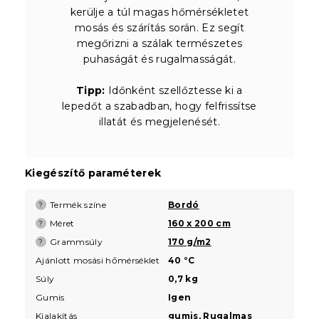
kerülje a túl magas hőmérsékletet
mosás és szárítás során. Ez segít
megőrizni a szálak természetes
puhaságát és rugalmasságát.
Tipp:
Időnként szellőztesse ki a
lepedőt a szabadban, hogy felfrissítse
illatát és megjelenését.
Kiegészítő paraméterek
Termék színe
Bordó
?
Méret
160 x 200 cm
?
Grammsúly
170 g/m2
?
Ajánlott mosási hőmérséklet
40 °C
Súly
0,7 kg
Gumis
Igen
Kialakítás
gumis
,
Rugalmas