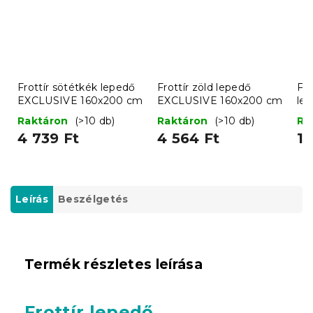
Frottír sötétkék lepedő
Frottír zöld lepedő
Fro
EXCLUSIVE 160x200 cm
EXCLUSIVE 160x200 cm
le
Raktáron
(>10 db)
Raktáron
(>10 db)
Ra
4 739 Ft
4 564 Ft
1 
Leírás
Beszélgetés
Termék részletes leírása
Frottír lepedő