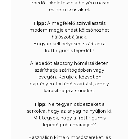
lepedő tökéletesen a helyén marad
és nem csúszik el.
Tipp:
A megfelelő színválasztás
modern megjelenést kölcsönözhet
hálószobájának.
Hogyan kell helyesen szárítani a
frottír gumis lepedőt?
A lepedőt alacsony hőmérsékleten
száríthatja szárítógépben vagy
levegőn. Kerülje a közvetlen
napfényen történő szárítást, amely
károsíthatja a színeket.
Tipp:
Ne tegyen csipeszeket a
sarkokra, hogy az anyag ne nyúljon ki.
Mit tegyek, hogy a frottír gumis
lepedő puha maradjon?
Használjon kímélő mosószereket, és