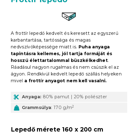
A frottír lepedő kedvelt és keresett az egyszerű
karbantartása, tartóssága és magas
nedvszívóképessége miatt is.
Puha anyaga
tapintásra kellemes, jól tartja formáját és
hosszú élettartalommal büszkélkedhet
.
Ráadásul nagyon rugalmas és nem csúszik el az
ágyon. Rendkívül kedvelt lepedő szállás helyeken
mivel
a frottír anyagot nem kell vasalni.
Anyaga:
80% pamut | 20% poliészter
2
Grammsúlya
: 170 g/m
Lepedő mérete 160 x 200 cm