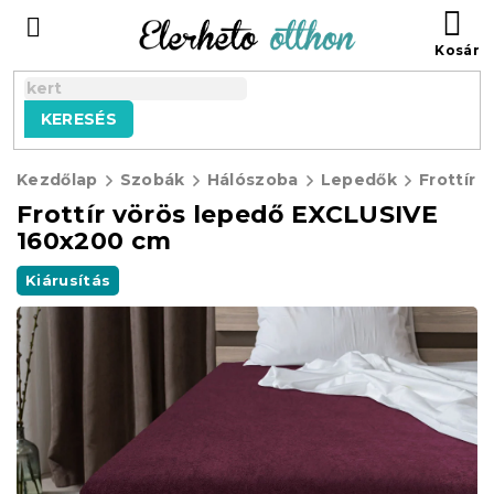
Ugrás
KO
a
fő
tartalomhoz
KERESÉS
Kezdőlap
Szobák
Hálószoba
Lepedők
Frottír 
Frottír vörös lepedő EXCLUSIVE
160x200 cm
Kiárusítás