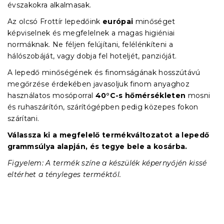
évszakokra alkalmasak.
Az olcsó Frottír lepedőink
európai
minőséget
képviselnek és megfelelnek a magas higiéniai
normáknak. Ne féljen felújítani, felélénkíteni a
hálószobáját, vagy dobja fel hoteljét, panzióját.
A lepedő minőségének és finomságának hosszútávú
megőrzése érdekében javasoljuk finom anyaghoz
használatos mosóporral
40°C-s hőmérsékleten
mosni
és ruhaszárítón, szárítógépben pedig közepes fokon
szárítani.
Válassza ki a megfelelő termékváltozatot a lepedő
grammsúlya alapján, és tegye bele a kosárba.
Figyelem: A termék színe a készülék képernyőjén kissé
eltérhet a tényleges terméktől.