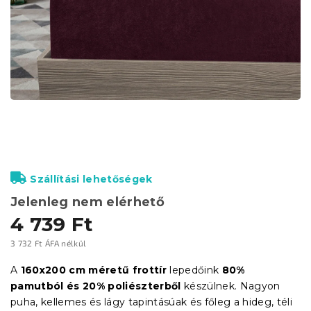
Szállítási lehetőségek
Jelenleg nem elérhető
4 739 Ft
3 732 Ft ÁFA nélkül
Egységár:
A
160x200 cm méretű frottír
lepedőink
80%
pamutból és 20% poliészterből
készülnek. Nagyon
puha, kellemes és lágy tapintásúak és főleg a hideg, téli