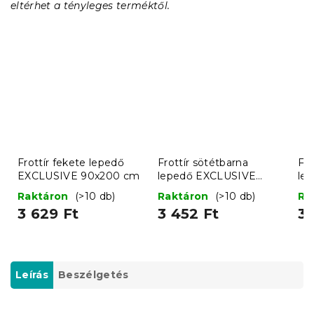
eltérhet a tényleges terméktől.
Frottír fekete lepedő
Frottír sötétbarna
Fro
EXCLUSIVE 90x200 cm
lepedő EXCLUSIVE
le
90x200 cm
90
Raktáron
(>10 db)
Raktáron
(>10 db)
Ra
3 629 Ft
3 452 Ft
3 
Leírás
Beszélgetés