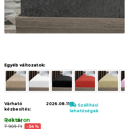
Egyéb változatok:
Egyéb változatok:
Várható
2026.08.11
Szállítási
kézbesítés:
lehetőségek
Raktáron
(>10 db)
7 909 Ft
–54 %