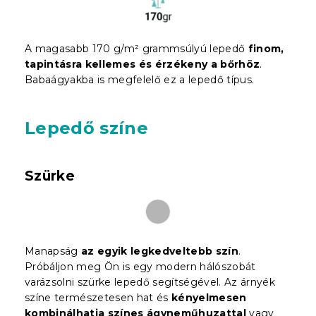
A magasabb 170 g/m² grammsúlyú lepedő
finom,
tapintásra kellemes és érzékeny a bőrhöz
.
Babaágyakba is megfelelő ez a lepedő típus.
Lepedő színe
Szürke
Manapság
az egyik legkedveltebb szín
.
Próbáljon meg Ön is egy modern hálószobát
varázsolni szürke lepedő segítségével. Az árnyék
színe természetesen hat és
kényelmesen
kombinálhatja színes ágyneműhuzattal
vagy