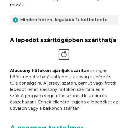
mosás.
Minden héten, legalább 1x kéthetente
A lepedőt szárítógépben száríthatja
Alacsony hőfokon ajánljuk szárítani
, magas
hőfok negatív hatással lehet az anyag színére és
tulajdonságaira. A jersey, szatén, pamut vagy frottír
lepedőt lehet alacsony hőfokon szárítani és a
szárító program vége után azonnal kiszedni és
összehajtani. Ennek ellenére legjobb a lepedőket az
udvaron vagy a balkonon szárítani.
A csomag tartalma
: