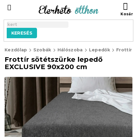
Ugrás
KO
a
fő
tartalomhoz
KERESÉS
Kezdőlap
Szobák
Hálószoba
Lepedők
Frottír 
Frottír sötétszürke lepedő
EXCLUSIVE 90x200 cm