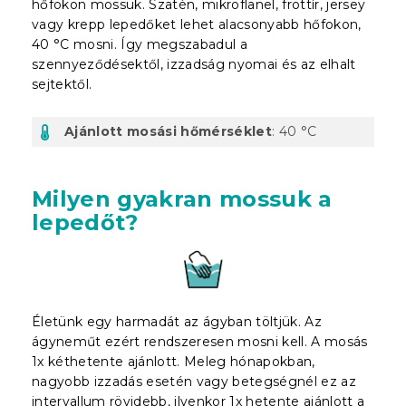
hőfokon mossuk. Szatén, mikroflanel, frottír, jersey
vagy krepp lepedőket lehet alacsonyabb hőfokon,
40 °C mosni. Így megszabadul a
szennyeződésektől, izzadság nyomai és az elhalt
sejtektől.
Ajánlott mosási hőmérséklet
: 40 °C
Milyen gyakran mossuk a
lepedőt?
Életünk egy harmadát az ágyban töltjük. Az
ágyneműt ezért rendszeresen mosni kell. A mosás
1x kéthetente ajánlott. Meleg hónapokban,
nagyobb izzadás esetén vagy betegségnél ez az
intervallum rövidebb, ilyenkor 1x hetente ajánlott a