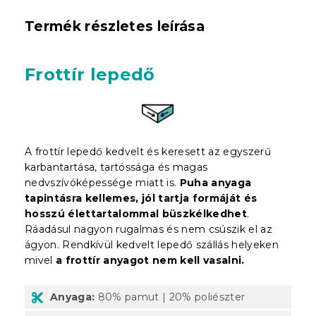
Termék részletes leírása
Frottír lepedő
A f
rott
ír lepedő kedvelt és keresett az egyszerű
karbantartása, tartóssága és magas
nedvszívóképessége miatt is.
Puha anyaga
tapintásra kellemes, jól tartja formáját és
hosszú élettartalommal büszkélkedhet
.
Ráadásul nagyon rugalmas és nem csúszik el az
ágyon. Rendkívül kedvelt lepedő szállás helyeken
mivel
a frottír anyagot nem kell vasalni.
Anyaga:
80% pamut | 20% poliészter