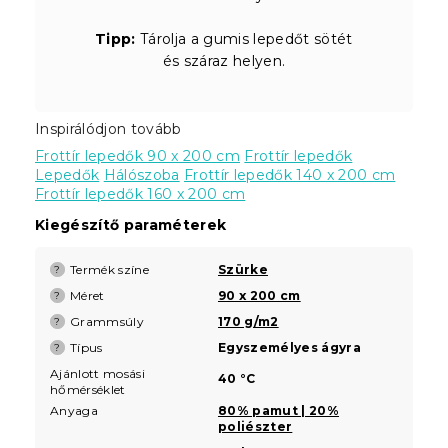
Tipp:
Tárolja a gumis lepedőt sötét
és száraz helyen.
Inspirálódjon tovább
Frottír lepedők 90 x 200 cm
Frottír lepedők
Lepedők
Hálószoba
Frottír lepedők 140 x 200 cm
Frottír lepedők 160 x 200 cm
Kiegészítő paraméterek
Termék színe
Szürke
?
Méret
90 x 200 cm
?
Grammsúly
170 g/m2
?
Típus
Egyszemélyes ágyra
?
Ajánlott mosási
40 °C
hőmérséklet
Anyaga
80% pamut | 20%
poliészter