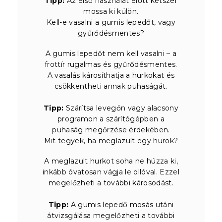
Tipp:
Az első használat előtt kétszer
mossa ki külön.
Kell-e vasalni a gumis lepedőt, vagy
gyűrődésmentes?
A gumis lepedőt nem kell vasalni – a
frottír rugalmas és gyűrődésmentes.
A vasalás károsíthatja a hurkokat és
csökkentheti annak puhaságát.
Tipp:
Szárítsa levegőn vagy alacsony
programon a szárítógépben a
puhaság megőrzése érdekében.
Mit tegyek, ha meglazult egy hurok?
A meglazult hurkot soha ne húzza ki,
inkább óvatosan vágja le ollóval. Ezzel
megelőzheti a további károsodást.
Tipp:
A gumis lepedő mosás utáni
átvizsgálása megelőzheti a további