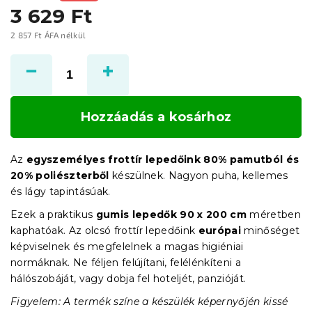
3 629 Ft
2 857 Ft ÁFA nélkül
Egységár:
Hozzáadás a kosárhoz
Az
egyszemélyes frottír lepedőink
80% pamutból és
20% poliészterből
készülnek. Nagyon puha, kellemes
és lágy tapintásúak.
Ezek a praktikus
gumis lepedők 90 x 200 cm
méretben
kaphatóak. Az olcsó frottír lepedőink
európai
minőséget
képviselnek és megfelelnek a magas higiéniai
normáknak. Ne féljen felújítani, felélénkíteni a
hálószobáját, vagy dobja fel hoteljét, panzióját.
Figyelem: A termék színe a készülék képernyőjén kissé