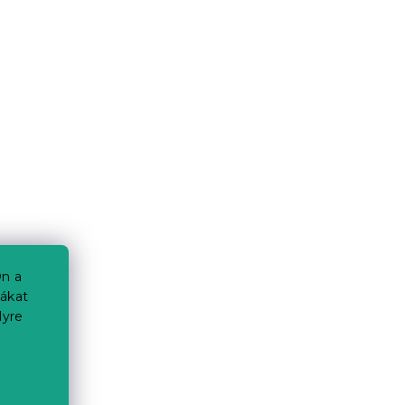
n a
iákat
lyre
a