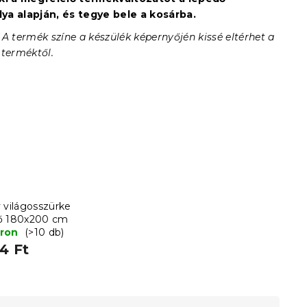
a alapján, és tegye bele a kosárba.
 A termék színe a készülék képernyőjén kissé eltérhet a
 terméktől.
 világosszürke
ő 180x200 cm
áron
(>10 db)
4 Ft