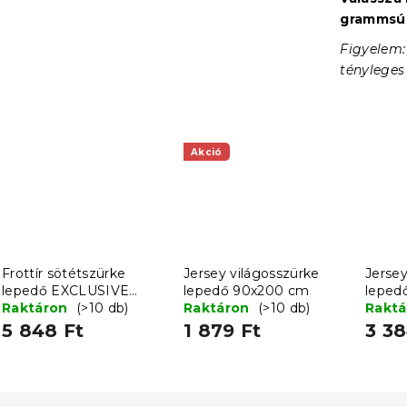
grammsúly
Figyelem:
tényleges
Akció
Frottír sötétszürke
Jersey világosszürke
Jersey
lepedő EXCLUSIVE
lepedő 90x200 cm
leped
200x220 cm
Raktáron
(>10 db)
Raktáron
(>10 db)
Rakt
5 848 Ft
1 879 Ft
3 38