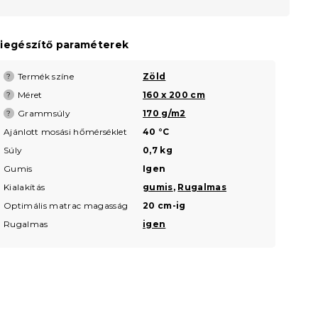
iegészítő paraméterek
Termék színe
Zöld
?
Méret
160 x 200 cm
?
Grammsúly
170 g/m2
?
Ajánlott mosási hőmérséklet
40 °C
Súly
0,7 kg
Gumis
Igen
Kialakítás
gumis
,
Rugalmas
Optimális matrac magasság
20 cm-ig
Rugalmas
igen