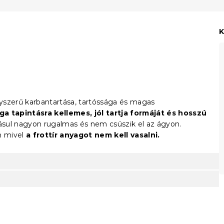
K
gyszerű karbantartása, tartóssága és magas
a tapintásra kellemes, jól tartja formáját és hosszú
ásul nagyon rugalmas és nem csúszik el az ágyon.
n mivel
a frottír anyagot nem kell vasalni.