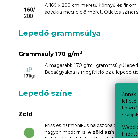
A 160 x 200 cm méretű könnyű és finom 
ágyakra megfelelő méret. Ötletes színei 
Lepedő grammsúlya
2
Grammsúly 170 g/m
A magasabb 170 g/m² grammsúlyú lepe
Babaágyakba is megfelelő ez a lepedő típ
Lepedő színe
Annak 
lehető 
haszná
Zöld
szabjuk
Friss és harmonikus hálószoba zöld árny
Webold
nagyon modern is.
A zöld szín szürke v
hirdeté