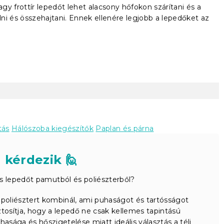
agy frottír lepedőt lehet alacsony hőfokon szárítani és a
ni és összehajtani. Ennek ellenére legjobb a lepedőket az
tás
Hálószoba kiegészítők
Paplan és párna
 kérdezik 🙋
is lepedőt pamutból és poliészterből?
poliésztert kombinál, ami puhaságot és tartósságot
tosítja, hogy a lepedő ne csak kellemes tapintású
sága és hőszigetelése miatt ideális választás a téli