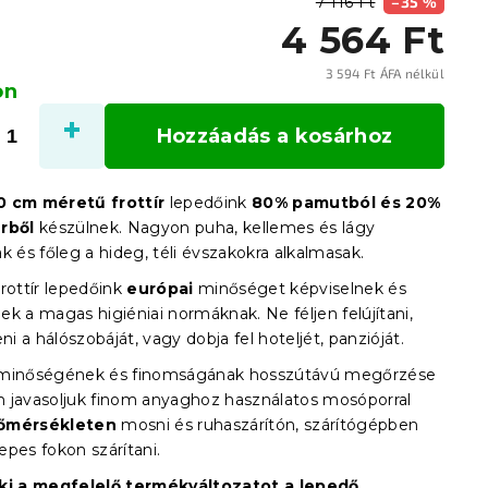
7 116 Ft
–35 %
4 564 Ft
3 594 Ft ÁFA nélkül
on
Egysé
Hozzáadás a kosárhoz
0 cm méretű frottír
lepedőink
80% pamutból és 20%
rből
készülnek. Nagyon puha, kellemes és lágy
k és főleg a hideg, téli évszakokra alkalmasak.
rottír lepedőink
európai
minőséget képviselnek és
k a magas higiéniai normáknak. Ne féljen felújítani,
eni a hálószobáját, vagy dobja fel hoteljét, panzióját.
 minőségének és finomságának hosszútávú megőrzése
 javasoljuk finom anyaghoz használatos mosóporral
őmérsékleten
mosni és ruhaszárítón, szárítógépben
epes fokon szárítani.
 ki a megfelelő termékváltozatot a lepedő