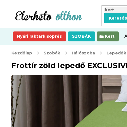
Ugrás
a
fő
Keresé
tartalomhoz
Nyári raktárkisöprés
SZOBÁK
Kert
Kezdőlap
Szobák
Hálószoba
Lepedők
Frottír zöld lepedő EXCLUSI