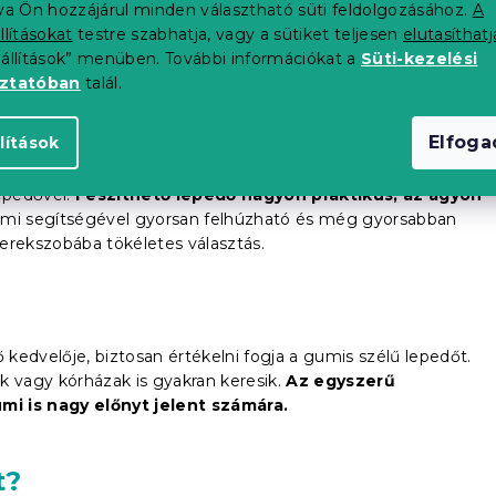
tva Ön hozzájárul minden választható süti feldolgozásához.
A
llításokat
testre szabhatja, vagy a sütiket teljesen
elutasíthatj
eállítások” menüben. További információkat a
Süti-kezelési
oztatóban
talál.
Elfog
lítások
lepedővel.
Feszíthető lepedő nagyon praktikus, az ágyon
 gumi segítségével gyorsan felhúzható és még gyorsabban
erekszobába tökéletes választás.
kedvelője, biztosan értékelni fogja a gumis szélű lepedőt.
k vagy kórházak is gyakran keresik.
Az egyszerű
mi is nagy előnyt jelent
számára
.
t?