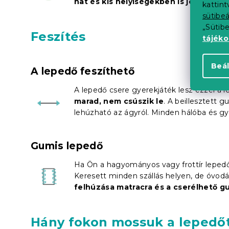
hat és kis helyiségekben is jól mutat
.
kattin
sütibeá
„Sütib
Feszítés
tájék
Beál
A lepedő feszíthető
A lepedő csere gyerekjáték lesz ezzel a 
marad, nem csúszik le
. A beillesztett
lehúzható az ágyról. Minden hálóba és gy
Gumis lepedő
Ha Ön a hagyományos vagy frottír lepedő 
Keresett minden szállás helyen, de óvodá
felhúzása matracra és a cserélhető gu
Hány fokon mossuk a lepedő