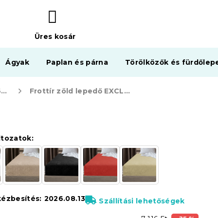
Üres kosár
KOSÁR
Ágyak
Paplan és párna
Törölközők és fürdőlep
Frottír lepedők EXCLUSIVE 160 x 200 cm
Frottír zöld lepedő EXCLUSIVE 160x200 cm
ltozatok:
kézbesítés:
2026.08.13
Szállítási lehetőségek