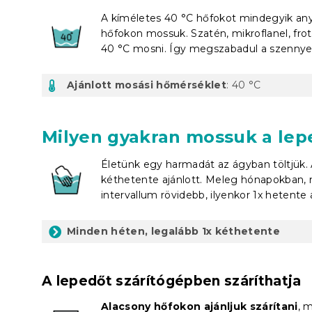
A kíméletes 40 °C hőfokot mindegyik anya
hőfokon mossuk. Szatén, mikroflanel, frot
40 °C mosni. Így megszabadul a szennyező
Ajánlott mosási hőmérséklet
: 40 °C
Milyen gyakran mossuk a lep
Életünk egy harmadát az ágyban töltjük.
kéthetente ajánlott. Meleg hónapokban,
intervallum rövidebb, ilyenkor 1x hetente 
Minden héten, legalább 1x kéthetente
A lepedőt szárítógépben száríthatja
Alacsony hőfokon ajánljuk szárítani
, 