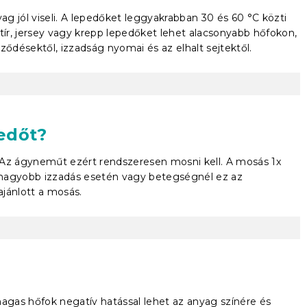
g jól viseli. A lepedőket leggyakrabban 30 és 60 °C közti
tír, jersey vagy krepp lepedőket lehet alacsonyabb hőfokon,
désektől, izzadság nyomai és az elhalt sejtektől.
edőt?
 Az ágyneműt ezért rendszeresen mosni kell. A mosás 1x
 nagyobb izzadás esetén vagy betegségnél ez az
ajánlott a mosás.
magas hőfok negatív hatással lehet az anyag színére és