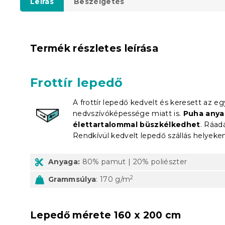
Leírás
Beszélgetés
Termék részletes leírása
Frottír lepedő
A frottír lepedő kedvelt és keresett az e
nedvszívóképessége miatt is.
Puha anyag
élettartalommal büszkélkedhet
. Ráad
Rendkívül kedvelt lepedő szállás helyeke
Anyaga:
80% pamut | 20% poliészter
2
Grammsúlya
: 170 g/m
Lepedő mérete 160 x 200 cm