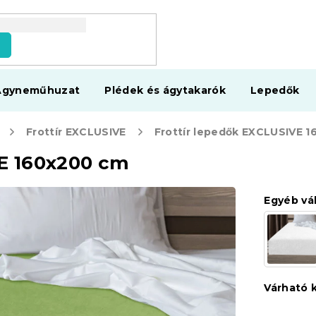
s
Ágyneműhuzat
Plédek és ágytakarók
Lepedők
Frottír EXCLUSIVE
VE 160x200 cm
Egyéb vá
Várható 