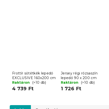
Frottír sötétkék lepedő
Jersey régi rózsaszín
EXCLUSIVE 160x200 cm
lepedő 90 x 200 cm
Raktáron
(>10 db)
Raktáron
(>10 db)
4 739 Ft
1 726 Ft