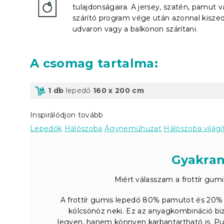
tulajdonságaira. A jersey, szatén, pamut v
szárító program vége után azonnal kiszed
udvaron vagy a balkonon szárítani.
A csomag tartalma
:
1 db
lepedő
160 x 200 cm
Inspirálódjon tovább
Lepedők
Hálószoba
Ágyneműhuzat
Hálószoba világí
Gyakran
Miért válasszam a frottír gum
A frottír gumis lepedő 80% pamutot és 20% 
kölcsönöz neki. Ez az anyagkombináció biz
legyen, hanem könnyen karbantartható is. Puha