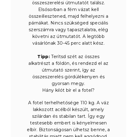
összeszerelési útmutatót találsz.
Elsősorban a fém vázat kell
összeillesztened, majd felhelyezni a
párnákat. Nincs szükséged speciális
szerszámra vagy tapasztalatra, elég
követni az útmutatót. A legtöbb
vásárlónak 30-45 perc alatt kész.
Tipp:
Terítsd szét az összes
alkatrészt a földön, és rendezd el az
útmutató szerint, így az
összeszerelés gördülékenyen és
gyorsan megy.
Hány kilót bír el a fotel?
A fotel terhelhetősége 110 kg. A váz
lakkozott acélból készült, amely
szilárdan és stabilan tart. Így egy
testesebb embert is kényelmesen
elbír. Biztonságosan ülhetsz benne, a
stabilitás miatt nem kell aggódnod.