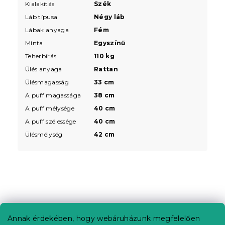
Kialakítás
Szék
Láb típusa
Négy láb
Lábak anyaga
Fém
Minta
Egyszínű
Teherbírás
110 kg
Ülés anyaga
Rattan
Ülésmagasság
33 cm
A puff magassága
38 cm
A puff mélysége
40 cm
A puff szélessége
40 cm
Ülésmélység
42 cm
L
á
b
Annak érdekében, hogy webáruházunk megfelelően
Információ az Ön számára