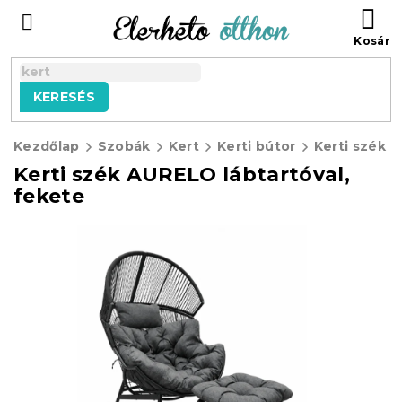
Ugrás
KO
a
fő
tartalomhoz
KERESÉS
Kezdőlap
Szobák
Kert
Kerti bútor
Kerti szék AURELO lábtartóval,
fekete