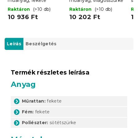
műanyag, fekete
műanyag, világosszürke
sz
Raktáron
(>10 db)
Raktáron
(>10 db)
Ra
10 936 Ft
10 202 Ft
1 
Leírás
Beszélgetés
Termék részletes leírása
Anyag
Műrattan:
fekete
Fém:
fekete
Poliészter:
sötétszürke