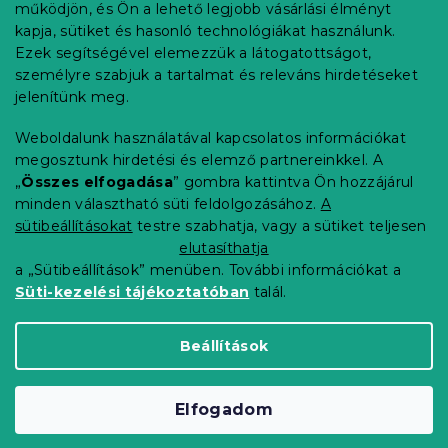
l
működjön, és Ön a lehető legjobb vásárlási élményt
é
Rendelés követése
kapja, sütiket és hasonló technológiákat használunk.
c
Ezek segítségével elemezzük a látogatottságot,
Szállítási lehetőségek
személyre szabjuk a tartalmat és releváns hirdetéseket
Fizetési lehetőségek
jelenítünk meg.
Reklamáció és áruvisszaküldés
Elérhetőség
Weboldalunk használatával kapcsolatos információkat
Általános szerződési feltételek
megosztunk hirdetési és elemző partnereinkkel. A
Adatvédelmi nyilatkozat
„
Összes elfogadása
” gombra kattintva Ön hozzájárul
minden választható süti feldolgozásához.
A
Blog
sütibeállításokat
testre szabhatja, vagy a sütiket teljesen
Partnereinknek
elutasíthatja
a „Sütibeállítások” menüben. További információkat a
Süti-kezelési tájékoztatóban
talál.
Shoptet Premium készítette
Beállítások
Copyright 2026
Elerheto otthon
. Minden jog
Elfogadom
fenntartva.
Süti beállítások szerkesztése