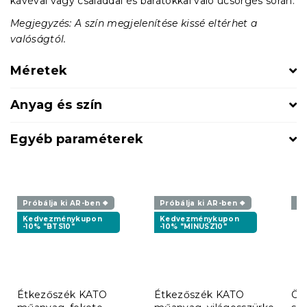
kávéval vagy családdal és barátokkal való ücsörgés során.
Megjegyzés: A szín megjelenítése kissé eltérhet a
valóságtól.
Méretek
Anyag és szín
Egyéb paraméterek
Próbálja ki AR-ben ❖
Próbálja ki AR-ben ❖
Pr
Kedvezménykupon
Kedvezménykupon
-10% "BTS10"
-10% "MINUSZ10"
Étkezőszék KATO
Étkezőszék KATO
Ös