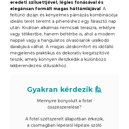
eredeti sziluettjével, légies fonásával és
elegánsan formált magas háttámlájával
. A
feltűnő dizájn és kényelmes párnázás kombinációja
ideális teret teremt a pihenéshez egy fárasztó nap
után. Kiválóan alkalmas nemcsak teraszra, erkélyre
vagy télikertbe, hanem beltérbe is, ahol a modern
nappali vagy a hangulatos olvasósarok uralkodó
darabjává válhat. A magas üléskomfort és időtálló
megjelenés praktikus és dekoratív kiegészítővé
teszik, amely könnyen illeszkedik a különböző
lakberendezési stílusokhoz.
Gyakran kérdezik 🙋
Mennyire bonyolult a fotel
összeszerelése?
A fotel szétszerelt állapotban érkezik,
a csomagban lépésről lépésre szóló