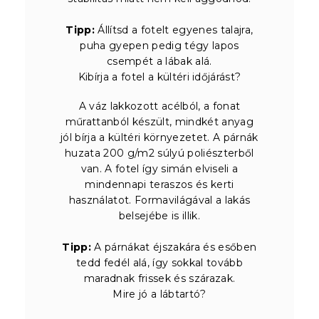
Tipp:
Állítsd a fotelt egyenes talajra,
puha gyepen pedig tégy lapos
csempét a lábak alá.
Kibírja a fotel a kültéri időjárást?
A váz lakkozott acélból, a fonat
műrattanból készült, mindkét anyag
jól bírja a kültéri környezetet. A párnák
huzata 200 g/m2 súlyú poliészterből
van. A fotel így simán elviseli a
mindennapi teraszos és kerti
használatot. Formavilágával a lakás
belsejébe is illik.
Tipp:
A párnákat éjszakára és esőben
tedd fedél alá, így sokkal tovább
maradnak frissek és szárazak.
Mire jó a lábtartó?