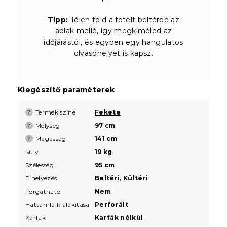
Tipp:
Télen told a fotelt beltérbe az
ablak mellé, így megkíméled az
időjárástól, és egyben egy hangulatos
olvasóhelyet is kapsz.
Kiegészítő paraméterek
Termék színe
Fekete
?
Mélység
97 cm
?
Magasság
141 cm
?
Súly
19 kg
Szélesség
95 cm
Elhelyezés
Beltéri, Kültéri
Forgatható
Nem
Háttámla kialakítása
Perforált
Karfák
Karfák nélkül