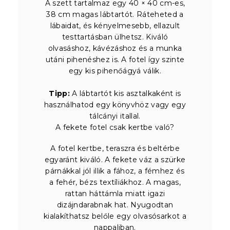
A szett tartalmaz egy 40 × 40 cm-es,
38 cm magas lábtartót. Ráteheted a
lábaidat, és kényelmesebb, ellazult
testtartásban ülhetsz. Kiváló
olvasáshoz, kávézáshoz és a munka
utáni pihenéshez is. A fotel így szinte
egy kis pihenőágyá válik.
Tipp:
A lábtartót kis asztalkaként is
használhatod egy könyvhöz vagy egy
tálcányi itallal.
A fekete fotel csak kertbe való?
A fotel kertbe, teraszra és beltérbe
egyaránt kiváló. A fekete váz a szürke
párnákkal jól illik a fához, a fémhez és
a fehér, bézs textíliákhoz. A magas,
rattan háttámla miatt igazi
dizájndarabnak hat. Nyugodtan
kialakíthatsz belőle egy olvasósarkot a
nappaliban.