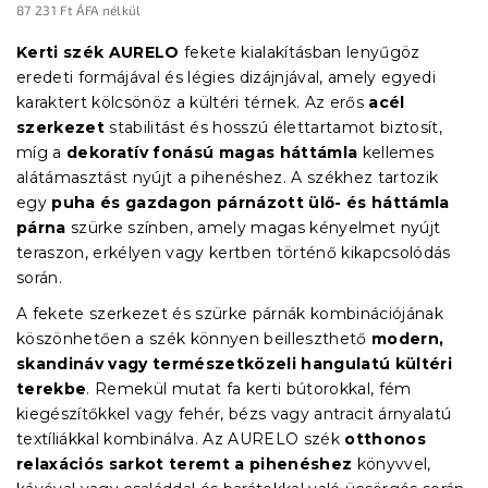
87 231 Ft ÁFA nélkül
Egységár:
Kerti szék AURELO
fekete kialakításban lenyűgöz
eredeti formájával és légies dizájnjával, amely egyedi
karaktert kölcsönöz a kültéri térnek. Az erős
acél
szerkezet
stabilitást és hosszú élettartamot biztosít,
míg a
dekoratív fonású magas háttámla
kellemes
alátámasztást nyújt a pihenéshez. A székhez tartozik
egy
puha és gazdagon párnázott ülő- és háttámla
párna
szürke színben, amely magas kényelmet nyújt
teraszon, erkélyen vagy kertben történő kikapcsolódás
során.
A fekete szerkezet és szürke párnák kombinációjának
köszönhetően a szék könnyen beilleszthető
modern,
skandináv vagy természetközeli hangulatú kültéri
terekbe
. Remekül mutat fa kerti bútorokkal, fém
kiegészítőkkel vagy fehér, bézs vagy antracit árnyalatú
textíliákkal kombinálva. Az AURELO szék
otthonos
relaxációs sarkot teremt a pihenéshez
könyvvel,