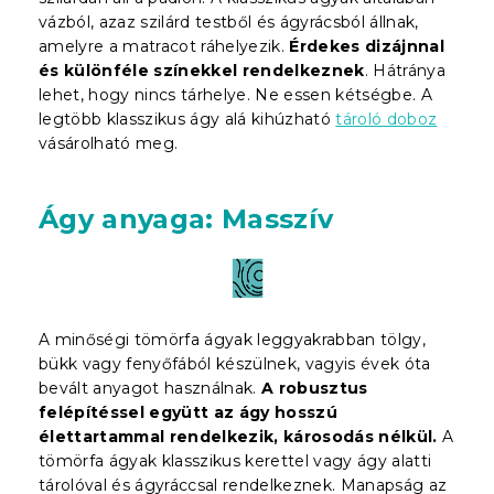
vázból, azaz szilárd testből és ágyrácsból állnak,
amelyre a matracot ráhelyezik.
Érdekes dizájnnal
és különféle színekkel rendelkeznek
. Hátránya
lehet, hogy nincs tárhelye. Ne essen kétségbe. A
legtöbb klasszikus ágy alá kihúzható
tároló doboz
vásárolható meg.
Ágy anyaga: Masszív
A minőségi tömörfa ágyak leggyakrabban tölgy,
bükk vagy fenyőfából készülnek, vagyis évek óta
bevált anyagot használnak.
A robusztus
felépítéssel együtt az ágy hosszú
élettartammal rendelkezik, károsodás nélkül.
A
tömörfa ágyak klasszikus kerettel vagy ágy alatti
tárolóval és ágyráccsal rendelkeznek. Manapság az