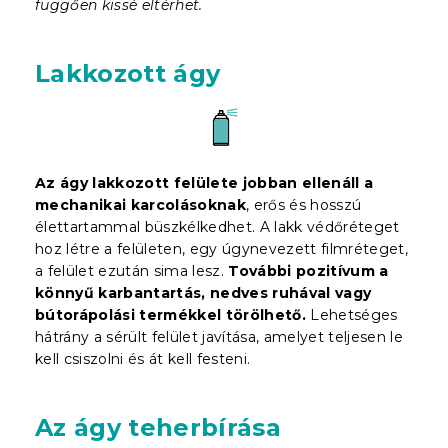
függően kissé eltérhet.
Lakkozott ágy
Az ágy lakkozott felülete jobban ellenáll a
mechanikai karcolásoknak
, erős és hosszú
élettartammal büszkélkedhet. A lakk védőréteget
hoz létre a felületen, egy úgynevezett filmréteget,
a felület ezután sima lesz.
További pozitívum a
könnyű karbantartás, nedves ruhával vagy
bútorápolási termékkel törölhető.
Lehetséges
hátrány a sérült felület javítása, amelyet teljesen le
kell csiszolni és át kell festeni.
Az ágy teherbírása