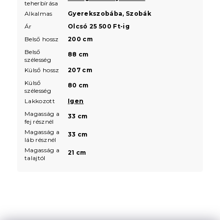
teherbírása
Alkalmas
Gyerekszobába, Szobák
Ár
Olcsó 25 500 Ft-ig
Belső hossz
200 cm
Belső
88 cm
szélesség
Külső hossz
207 cm
Külső
80 cm
szélesség
Lakkozott
Igen
Magasság a
33 cm
fej résznél
Magasság a
33 cm
láb résznél
Magasság a
21 cm
talajtól
L