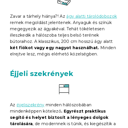
Zavar a tárhely hiánya?! Az
ágy alatti tárolódobozok
remek megoldást jelentenek. Anyaguk és színük
megegyezik az ágyakéval. Tehát tökéletesen
illeszkedik a hálószoba teljes belső terének
bútoraihoz. A klasszikus, 200 cm hosszú ágy alatt
két fiókot vagy egy nagyot használhat.
Minden
elrejtve lesz, mégis elérhető közelségben.
Éjjeli szekrények
Az
éjjeliszekrény
minden hálószobában
mindenképpen kötelező
. Egyrészt praktikus
segítő és helyet biztosít a lényeges dolgok
tárolására
, de modernnek is tűnik, és kiegészítik a