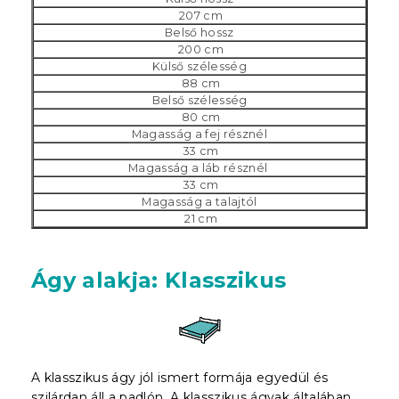
207 cm
Belső hossz
200 cm
Külső szélesség
88 cm
Belső szélesség
80 cm
Magasság a fej résznél
33 cm
Magasság a láb résznél
33 cm
Magasság a talajtól
21 cm
Ágy alakja: Klasszikus
A klasszikus ágy jól ismert formája egyedül és
szilárdan áll a padlón. A klasszikus ágyak általában