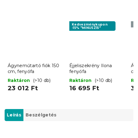
Kedvezménykupon
Pr
-15% "MINUSZ15"
Ágyneműtartó fiók 150
Éjjeliszekrény Ilona
Ág
cm, fenyőfa
fenyőfa
cm
Raktáron
(>10 db)
Raktáron
(>10 db)
Ra
23 012 Ft
16 695 Ft
30
Leírás
Beszélgetés