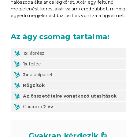
hálószoba általános légkörét. Akár egy feltűnő
megjelenést keres, akár valami eredetibbet, mindig
egyedi megjelenést biztosít és vonzza a figyelmet.
Az ágy csomag tartalma:
1x
lábrész
1x
fejléc
2x
oldalpanel
Rögzítők
Az összetételre vonatkozó utasítások
Garancia
2 év
Gyakran kérdezik 🙋