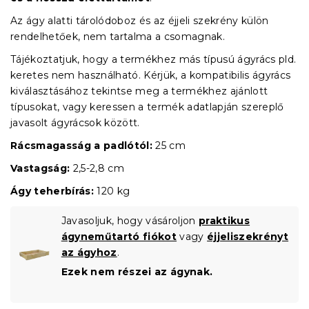
Az ágy alatti tárolódoboz és az éjjeli szekrény külön
rendelhetőek, nem tartalma a csomagnak.
Tájékoztatjuk, hogy a termékhez más típusú ágyrács pld.
keretes nem használható. Kérjük, a kompatibilis ágyrács
kiválasztásához tekintse meg a termékhez ajánlott
típusokat, vagy keressen a termék adatlapján szereplő
javasolt ágyrácsok között.
Rácsmagasság a padlótól:
25 cm
Vastagság:
2,5-2,8 cm
Ágy teherbírás:
120 kg
Javasoljuk, hogy vásároljon
praktikus
ágyneműtartó fiókot
vagy
éjjeliszekrényt
az ágyhoz
.
Ezek nem részei az ágynak.