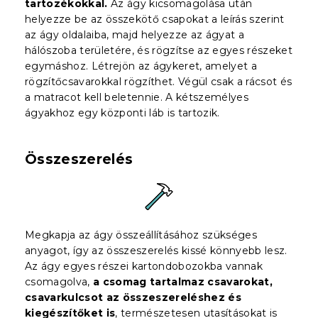
tartozékokkal.
Az ágy kicsomagolása után
helyezze be az összekötő csapokat a leírás szerint
az ágy oldalaiba, majd helyezze az ágyat a
hálószoba területére, és rögzítse az egyes részeket
egymáshoz. Létrejön az ágykeret, amelyet a
rögzítőcsavarokkal rögzíthet. Végül csak a rácsot és
a matracot kell beletennie. A kétszemélyes
ágyakhoz egy központi láb is tartozik.
Összeszerelés
Megkapja az ágy összeállításához szükséges
anyagot, így az összeszerelés kissé könnyebb lesz.
Az ágy egyes részei kartondobozokba vannak
csomagolva,
a csomag tartalmaz csavarokat,
csavarkulcsot az összeszereléshez és
kiegészítőket is
, természetesen utasításokat is