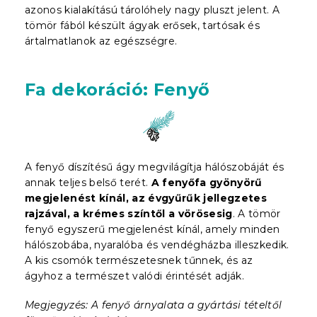
azonos kialakítású tárolóhely nagy pluszt jelent. A
tömör fából készült ágyak erősek, tartósak és
ártalmatlanok az egészségre.
Fa dekoráció: Fenyő
A fenyő díszítésű ágy megvilágítja hálószobáját és
annak teljes belső terét.
A fenyőfa gyönyörű
megjelenést kínál, az évgyűrűk jellegzetes
rajzával, a krémes színtől a vörösesig
. A tömör
fenyő egyszerű megjelenést kínál, amely minden
hálószobába, nyaralóba és vendégházba illeszkedik.
A kis csomók természetesnek tűnnek, és az
ágyhoz a természet valódi érintését adják.
Megjegyzés: A fenyő árnyalata a gyártási tételtől