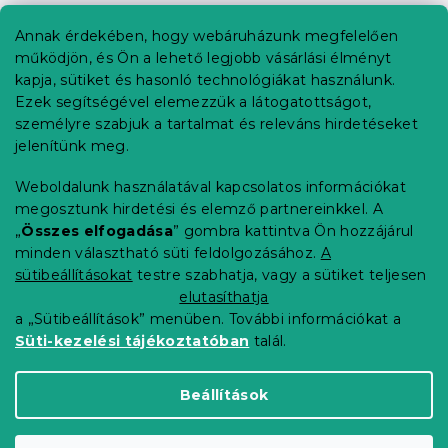
á
b
Annak érdekében, hogy webáruházunk megfelelően
Információ az Ön számára
l
működjön, és Ön a lehető legjobb vásárlási élményt
é
Rendelés követése
kapja, sütiket és hasonló technológiákat használunk.
c
Ezek segítségével elemezzük a látogatottságot,
Szállítási lehetőségek
személyre szabjuk a tartalmat és releváns hirdetéseket
Fizetési lehetőségek
jelenítünk meg.
Reklamáció és áruvisszaküldés
Elérhetőség
Weboldalunk használatával kapcsolatos információkat
Általános szerződési feltételek
megosztunk hirdetési és elemző partnereinkkel. A
Adatvédelmi nyilatkozat
„
Összes elfogadása
” gombra kattintva Ön hozzájárul
minden választható süti feldolgozásához.
A
Blog
sütibeállításokat
testre szabhatja, vagy a sütiket teljesen
Partnereinknek
elutasíthatja
a „Sütibeállítások” menüben. További információkat a
Süti-kezelési tájékoztatóban
talál.
Shoptet Premium készítette
Beállítások
Copyright 2026
Elerheto otthon
. Minden jog