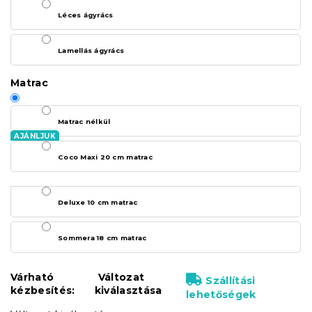
Léces ágyrács
Lamellás ágyrács
Matrac
Matrac nélkül
Coco Maxi 20 cm matrac
Deluxe 10 cm matrac
Sommera 18 cm matrac
Várható
Változat
Szállítási
kézbesítés:
kiválasztása
lehetőségek