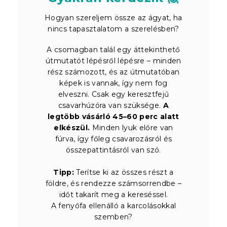
Hogyan szereljem össze az ágyat, ha
nincs tapasztalatom a szerelésben?
A csomagban talál egy áttekinthető
útmutatót lépésről lépésre – minden
rész számozott, és az útmutatóban
képek is vannak, így nem fog
elveszni. Csak egy keresztfejű
csavarhúzóra van szüksége.
A
legtöbb vásárló 45–60 perc alatt
elkészül.
Minden lyuk előre van
fúrva, így főleg csavarozásról és
összepattintásról van szó.
Tipp:
Terítse ki az összes részt a
földre, és rendezze számsorrendbe –
időt takarít meg a kereséssel.
A fenyőfa ellenálló a karcolásokkal
szemben?