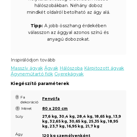
hálószobákban. Néhány doboz
mindkét oldalról betolható az ágy alá.
Tipp:
A jobb összhang érdekében
válasszon az ággyal azonos színű és
anyagú dobozokat.
Inspirálódjon tovább
Masszív ágyak
Ágyak
Hálószoba
Kárpitozott ágyak
Ágyneműtartó fiók
Gyerekágyak
Kiegészítő paraméterek
Fa
?
Fenyőfa
dekoráció
Méret
80 x 200 cm
?
Súly
27,6 kg, 30,4 kg, 28,4 kg, 18,65 kg, 13,9
kg, 32,65 kg, 30,65 kg, 25,35 kg, 18,95
kg, 23,7 kg, 16,95 kg, 21,7 kg
Ágy
120 kg személyenként