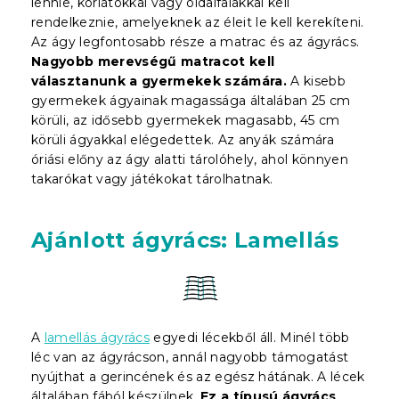
lennie, korlátokkal vagy oldalfalakkal kell
rendelkeznie, amelyeknek az éleit le kell kerekíteni.
Az ágy legfontosabb része a matrac és az ágyrács.
Nagyobb merevségű matracot kell
választanunk a gyermekek számára.
A kisebb
gyermekek ágyainak magassága általában 25 cm
körüli, az idősebb gyermekek magasabb, 45 cm
körüli ágyakkal elégedettek. Az anyák számára
óriási előny az ágy alatti tárolóhely, ahol könnyen
takarókat vagy játékokat tárolhatnak.
Ajánlott ágyrács: Lamellás
A
lamellás ágyrács
egyedi lécekből áll. Minél több
léc van az ágyrácson, annál nagyobb támogatást
nyújthat a gerincének és az egész hátának. A lécek
általában fából készülnek.
Ez a típusú ágyrács