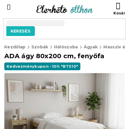
Ugrás
KO
a
fő
tartalomhoz
KERESÉS
Kezdőlap
Szobák
Hálószoba
Ágyak
Masszív ág
ADA ágy 80x200 cm, fenyőfa
Kedvezménykupon -10% "BTS10"