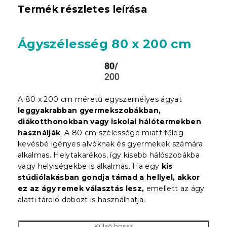
Termék részletes leírása
Ágyszélesség 80 x 200 cm
A 80 x 200 cm méretű egyszemélyes ágyat
leggyakrabban gyermekszobákban,
diákotthonokban vagy iskolai hálótermekben
használják
. A 80 cm szélessége miatt főleg
kevésbé igényes alvóknak és gyermekek számára
alkalmas. Helytakarékos, így kisebb hálószobákba
vagy helyiségekbe is alkalmas. Ha egy
kis
stúdiólakásban gondja támad a hellyel, akkor
ez az ágy remek választás lesz,
emellett az ágy
alatti tároló dobozt is használhatja.
Külső hossz