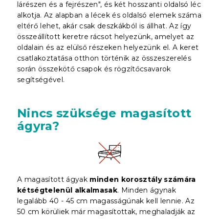
lárészen és a fejrészen", és két hosszanti oldalsó léc
alkotja. Az alapban a lécek és oldalsó elemek száma
eltérő lehet, akár csak deszkákból is állhat. Az így
összeállított keretre rácsot helyezünk, amelyet az
oldalain és az elülső részeken helyezünk el. A keret
csatlakoztatása otthon történik az összeszerelés
során összekötő csapok és rögzítőcsavarok
segítségével.
Nincs szüksége magasított
ágyra?
A magasított ágyak
minden korosztály számára
kétségtelenül alkalmasak
. Minden ágynak
legalább 40 - 45 cm magasságúnak kell lennie. Az
50 cm körüliek már magasítottak, meghaladják az