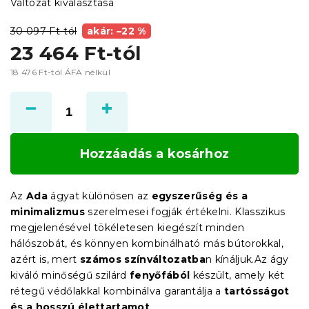
Változat kiválasztása
30 097 Ft-tól
akár: –22 %
23 464 Ft
-tól
18 476 Ft
-tól ÁFA nélkül
Egységár:
Hozzáadás a kosárhoz
Az
Ada
ágyat különösen az
egyszerűség és a
minimalizmus
szerelmesei fogják értékelni. Klasszikus
megjelenésével tökéletesen kiegészít minden
hálószobát, és könnyen kombinálható más bútorokkal,
azért is, mert
számos színváltozatba
n kínáljuk.Az ágy
kiváló minőségű szilárd
fenyőfából
készült, amely két
rétegű védőlakkal kombinálva garantálja a
tartósságot
és a hosszú élettartamot
.