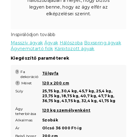
hálószobájában a helyet, hogy biztos
legyen benne, hogy az ágy elfér az
elképzelései szerint.
Inspirálódjon tovább
Masszív ágyak
Ágyak
Hálószoba
Boxspring ágyak
Ágyneműtartó fiók
Kárpitozott ágyak
Kiegészítő paraméterek
Fa
?
Tölgyfa
dekoráció
Méret
120 x 200 cm
?
Súly
25,75 kg, 30,4 kg, 45,7 kg, 25,4 kg,
23,75 kg, 18,75 kg, 40,7 kg, 47,7 kg,
36,75 kg, 43,75 kg, 32,4 kg, 41,75 kg
Ágy
120 kg személyenként
teherbírása
Alkalmas
Szobák
Ár
Olcsó 36 000 Ft-ig
Belső hossz
200 cm