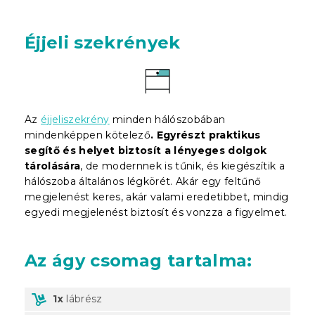
Éjjeli szekrények
Az
éjjeliszekrény
minden hálószobában
mindenképpen kötelező
. Egyrészt praktikus
segítő és helyet biztosít a lényeges dolgok
tárolására
, de modernnek is tűnik, és kiegészítik a
hálószoba általános légkörét. Akár egy feltűnő
megjelenést keres, akár valami eredetibbet, mindig
egyedi megjelenést biztosít és vonzza a figyelmet.
Az ágy csomag tartalma:
1x
lábrész