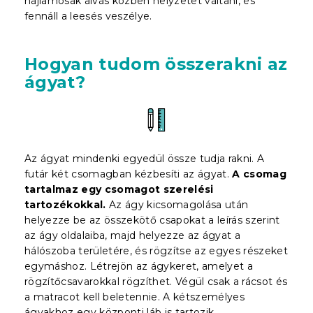
hajlamosak alvás közben helyzetet váltani, és
fennáll a leesés veszélye.
Hogyan tudom összerakni az
ágyat?
Az ágyat mindenki egyedül össze tudja rakni. A
futár két csomagban kézbesíti az ágyat.
A csomag
tartalmaz egy csomagot szerelési
tartozékokkal.
Az ágy kicsomagolása után
helyezze be az összekötő csapokat a leírás szerint
az ágy oldalaiba, majd helyezze az ágyat a
hálószoba területére, és rögzítse az egyes részeket
egymáshoz. Létrejön az ágykeret, amelyet a
rögzítőcsavarokkal rögzíthet. Végül csak a rácsot és
a matracot kell beletennie. A kétszemélyes
ágyakhoz egy központi láb is tartozik.