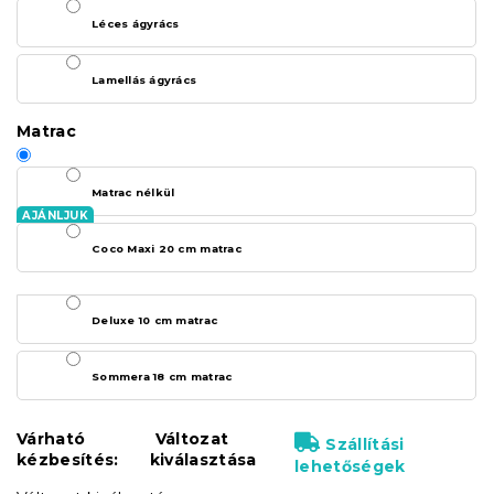
Léces ágyrács
Lamellás ágyrács
Matrac
Matrac nélkül
Coco Maxi 20 cm matrac
Deluxe 10 cm matrac
Sommera 18 cm matrac
Várható
Változat
Szállítási
kézbesítés:
kiválasztása
lehetőségek