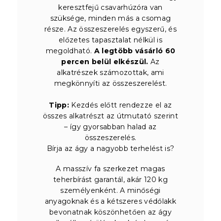
keresztfejű csavarhúzóra van
szüksége, minden más a csomag
része. Az összeszerelés egyszerű, és
előzetes tapasztalat nélkül is
megoldható.
A legtöbb vásárló 60
percen belül elkészül.
Az
alkatrészek számozottak, ami
megkönnyíti az összeszerelést.
Tipp:
Kezdés előtt rendezze el az
összes alkatrészt az útmutató szerint
– így gyorsabban halad az
összeszerelés.
Bírja az ágy a nagyobb terhelést is?
A masszív fa szerkezet magas
teherbírást garantál, akár 120 kg
személyenként. A minőségi
anyagoknak és a kétszeres védőlakk
bevonatnak köszönhetően az ágy