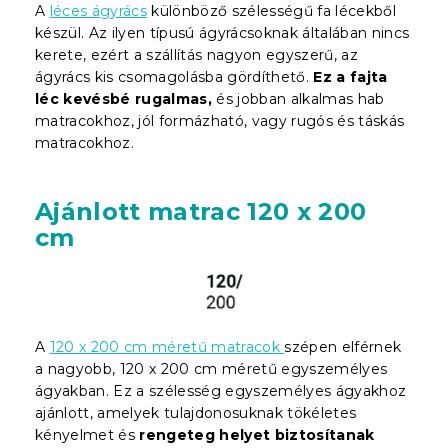
A
léces ágyrács
különböző szélességű fa lécekből
készül. Az ilyen típusú ágyrácsoknak általában nincs
kerete, ezért a szállítás nagyon egyszerű, az
ágyrács kis csomagolásba gördíthető.
Ez a fajta
léc kevésbé rugalmas,
és jobban alkalmas hab
matracokhoz, jól formázható, vagy rugós és táskás
matracokhoz.
Ajánlott matrac 120 x 200
cm
A
120 x 200 cm méretű matracok
szépen elférnek
a nagyobb, 120 x 200 cm méretű egyszemélyes
ágyakban. Ez a szélesség egyszemélyes ágyakhoz
ajánlott, amelyek tulajdonosuknak tökéletes
kényelmet és
rengeteg helyet biztosítanak