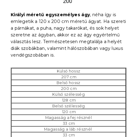
Királyi méretű egyszemélyes ágy
, néha így is
emlegetik a 120 x 200 cm méretű ágyat. Ha szereti
a párnákat, a puha, nagy takarókat, és sok helyet
szeretne az ágyban, akkor ez az ágy egyértelmű
választás lesz. Természetesen megtalálja a helyét
diák szobákban, valamint hálószobában vagy luxus
vendégszobában is.
Külső hossz
207 cm
Belső hossz
200 cm
Külső szélesség
128 cm
Belső szélesség
120 cm
Magasság a fej résznél
33 cm
Magasság a láb résznél
33 cm