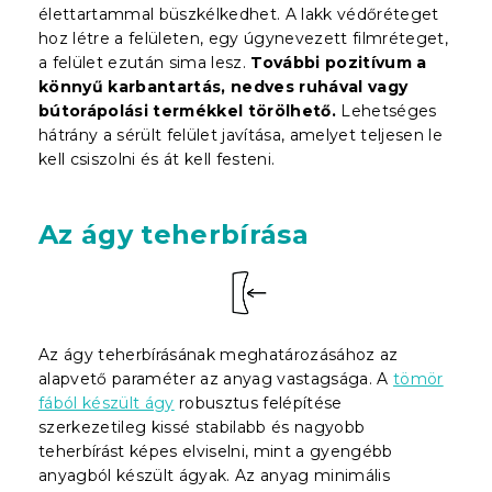
élettartammal büszkélkedhet. A lakk védőréteget
hoz létre a felületen, egy úgynevezett filmréteget,
a felület ezután sima lesz.
További pozitívum a
könnyű karbantartás, nedves ruhával vagy
bútorápolási termékkel törölhető.
Lehetséges
hátrány a sérült felület javítása, amelyet teljesen le
kell csiszolni és át kell festeni.
Az ágy teherbírása
Az ágy teherbírásának meghatározásához az
alapvető paraméter az anyag vastagsága. A
tömör
fából készült ágy
robusztus felépítése
szerkezetileg kissé stabilabb és nagyobb
teherbírást képes elviselni, mint a gyengébb
anyagból készült ágyak. Az anyag minimális