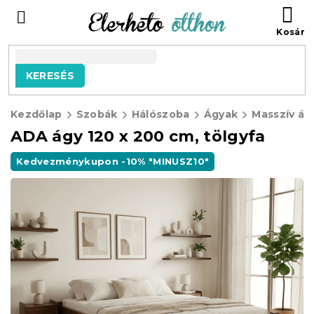
Ugrás
KO
a
fő
tartalomhoz
KERESÉS
Kezdőlap
Szobák
Hálószoba
Ágyak
Masszív ág
ADA ágy 120 x 200 cm, tölgyfa
Kedvezménykupon -10% "MINUSZ10"