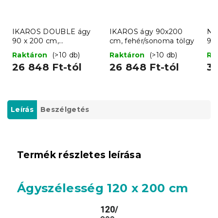
IKAROS DOUBLE ágy
IKAROS ágy 90x200
Na
90 x 200 cm,
cm, fehér/sonoma tölgy
90
fehér/sonoma tölgy
Raktáron
(>10 db)
Raktáron
(>10 db)
Ra
26 848 Ft-tól
26 848 Ft-tól
38
Leírás
Beszélgetés
Termék részletes leírása
Ágyszélesség 120 x 200 cm