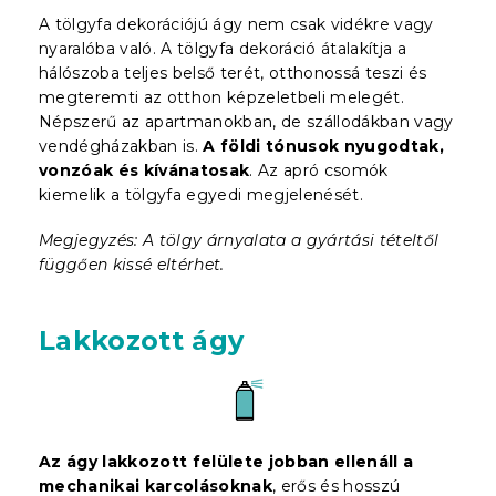
A tölgyfa dekorációjú ágy nem csak vidékre vagy
nyaralóba való. A tölgyfa dekoráció átalakítja a
hálószoba teljes belső terét, otthonossá teszi és
megteremti az otthon képzeletbeli melegét.
Népszerű az apartmanokban, de szállodákban vagy
vendégházakban is.
A földi tónusok nyugodtak,
vonzóak és kívánatosak
. Az apró csomók
kiemelik a tölgyfa egyedi megjelenését.
Megjegyzés: A tölgy árnyalata a gyártási tételtől
függően kissé eltérhet.
Lakkozott ágy
Az ágy lakkozott felülete jobban ellenáll a
mechanikai karcolásoknak
, erős és hosszú