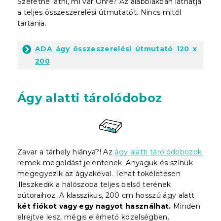
Szeretné látni, mi vár Önre? Az alábbiakban láthatja
a teljes összeszerelési útmutatót. Nincs mitől
tartania.
ADA ágy összeszerelési útmutató 120 x
200
Ágy alatti tárolódoboz
Zavar a tárhely hiánya?! Az
ágy alatti tárolódobozok
remek megoldást jelentenek. Anyaguk és színük
megegyezik az ágyakéval. Tehát tökéletesen
illeszkedik a hálószoba teljes belső terének
bútoraihoz. A klasszikus, 200 cm hosszú ágy alatt
két fiókot vagy egy nagyot használhat.
Minden
elrejtve lesz, mégis elérhető közelségben.