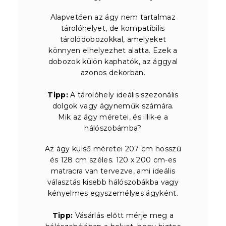
Alapvetően az ágy nem tartalmaz
tárolóhelyet, de kompatibilis
tárolódobozokkal, amelyeket
könnyen elhelyezhet alatta. Ezek a
dobozok külön kaphatók, az ággyal
azonos dekorban.
Tipp:
A tárolóhely ideális szezonális
dolgok vagy ágyneműk számára.
Mik az ágy méretei, és illik-e a
hálószobámba?
Az ágy külső méretei 207 cm hosszú
és 128 cm széles. 120 x 200 cm-es
matracra van tervezve, ami ideális
választás kisebb hálószobákba vagy
kényelmes egyszemélyes ágyként.
Tipp:
Vásárlás előtt mérje meg a