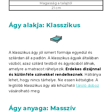
Magasság a talajtól
21 cm
Ágy alakja: Klasszikus
A klasszikus ágy jól ismert formája egyedül és
szilárdan áll a padlón. A klasszikus ágyak általában
vázból, azaz szilárd testből és ágyrácsból állnak,
amelyre a matracot ráhelyezik.
Érdekes dizájnnal
és különféle színekkel rendelkeznek
. Hátránya
lehet, hogy nincs tárhelye. Ne essen kétségbe. A
legtöbb klasszikus ágy alá kihúzható
tároló doboz
vásárolható meg.
Ágy anyaga: Masszív