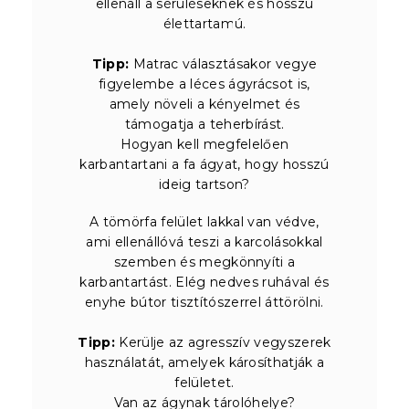
ellenáll a sérüléseknek és hosszú
élettartamú.
Tipp:
Matrac választásakor vegye
figyelembe a léces ágyrácsot is,
amely növeli a kényelmet és
támogatja a teherbírást.
Hogyan kell megfelelően
karbantartani a fa ágyat, hogy hosszú
ideig tartson?
A tömörfa felület lakkal van védve,
ami ellenállóvá teszi a karcolásokkal
szemben és megkönnyíti a
karbantartást. Elég nedves ruhával és
enyhe bútor tisztítószerrel áttörölni.
Tipp:
Kerülje az agresszív vegyszerek
használatát, amelyek károsíthatják a
felületet.
Van az ágynak tárolóhelye?