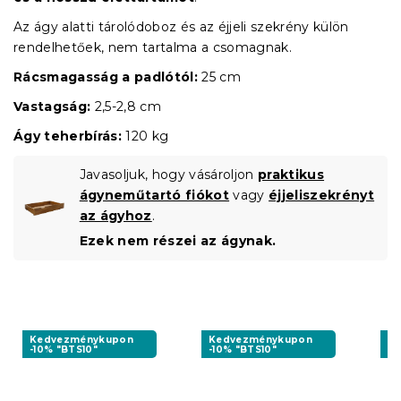
Az ágy alatti tárolódoboz és az éjjeli szekrény külön
rendelhetőek, nem tartalma a csomagnak.
Rácsmagasság a padlótól:
25 cm
Vastagság:
2,5-2,8 cm
Ágy teherbírás:
120 kg
Javasoljuk, hogy vásároljon
praktikus
ágyneműtartó fiókot
vagy
éjjeliszekrényt
az ágyhoz
.
Ezek nem részei az ágynak.
Kedvezménykupon
Kedvezménykupon
K
-10% "BTS10"
-10% "BTS10"
-1