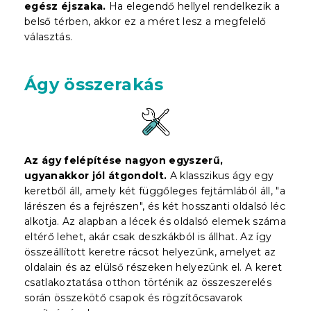
egész éjszaka.
Ha elegendő hellyel rendelkezik a
belső térben, akkor ez a méret lesz a megfelelő
választás.
Ágy összerakás
Az ágy felépítése nagyon egyszerű,
ugyanakkor jól átgondolt.
A klasszikus ágy egy
keretből áll, amely két függőleges fejtámlából áll, "a
lárészen és a fejrészen", és két hosszanti oldalsó léc
alkotja. Az alapban a lécek és oldalsó elemek száma
eltérő lehet, akár csak deszkákból is állhat. Az így
összeállított keretre rácsot helyezünk, amelyet az
oldalain és az elülső részeken helyezünk el. A keret
csatlakoztatása otthon történik az összeszerelés
során összekötő csapok és rögzítőcsavarok