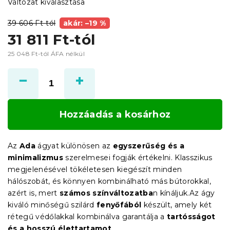
Változat kiválasztása
39 606 Ft-tól
akár: –19 %
31 811 Ft
-tól
25 048 Ft
-tól ÁFA nélkül
Egységár:
Hozzáadás a kosárhoz
Az
Ada
ágyat különösen az
egyszerűség és a
minimalizmus
szerelmesei fogják értékelni. Klasszikus
megjelenésével tökéletesen kiegészít minden
hálószobát, és könnyen kombinálható más bútorokkal,
azért is, mert
számos színváltozatba
n kínáljuk.Az ágy
kiváló minőségű szilárd
fenyőfából
készült, amely két
rétegű védőlakkal kombinálva garantálja a
tartósságot
és a hosszú élettartamot
.