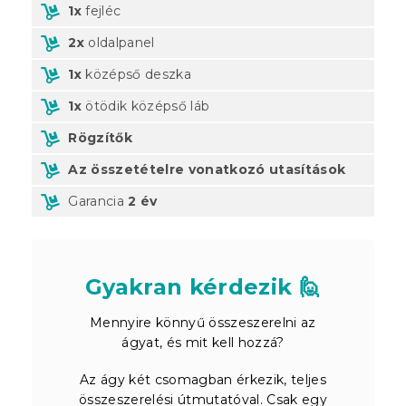
1x
fejléc
2x
oldalpanel
1x
középső deszka
1x
ötödik középső láb
Rögzítők
Az összetételre vonatkozó utasítások
Garancia
2 év
Gyakran kérdezik 🙋
Mennyire könnyű összeszerelni az
ágyat, és mit kell hozzá?
Az ágy két csomagban érkezik, teljes
összeszerelési útmutatóval. Csak egy