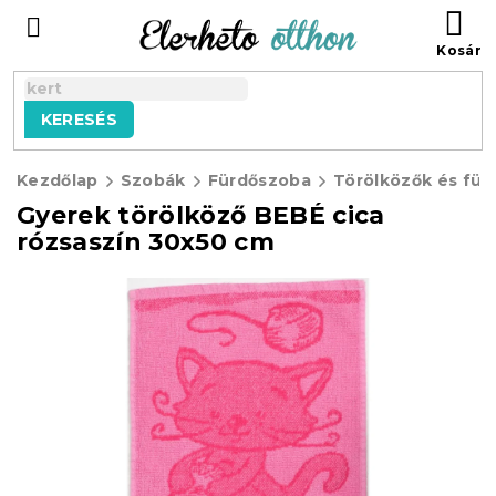
Ugrás
KO
a
fő
tartalomhoz
KERESÉS
Kezdőlap
Szobák
Fürdőszoba
Törölközők és für
Gyerek törölköző BEBÉ cica
rózsaszín 30x50 cm