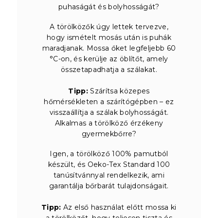
puhaságát és bolyhosságát?
A törölközők úgy lettek tervezve,
hogy ismételt mosás után is puhák
maradjanak. Mossa őket legfeljebb 60
°C-on, és kerülje az öblítőt, amely
összetapadhatja a szálakat.
Tipp:
Szárítsa közepes
hőmérsékleten a szárítógépben – ez
visszaállítja a szálak bolyhosságát.
Alkalmas a törölköző érzékeny
gyermekbőrre?
Igen, a törölköző 100% pamutból
készült, és Oeko-Tex Standard 100
tanúsítvánnyal rendelkezik, ami
garantálja bőrbarát tulajdonságait.
Tipp:
Az első használat előtt mossa ki
a törölközőt, hogy teljesen tiszta és