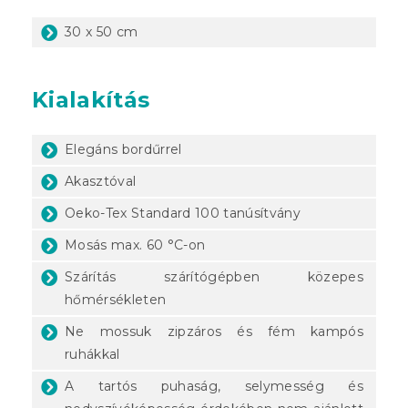
30 x 50 cm
Kialakítás
Elegáns bordűrrel
Akasztóval
Oeko-Tex Standard 100 tanúsítvány
Mosás max. 60 °C-on
Szárítás szárítógépben közepes
hőmérsékleten
Ne mossuk zipzáros és fém kampós
ruhákkal
A tartós puhaság, selymesség és