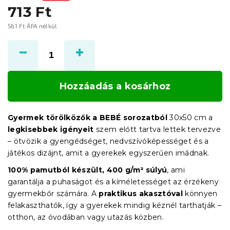
713 Ft
561 Ft ÁFA nélkül
Egységár:
Hozzáadás a kosárhoz
Gyermek törölközők a BEBÉ sorozatból
30x50 cm a
legkisebbek igényeit
szem előtt tartva lettek tervezve
– ötvözik a gyengédséget, nedvszívóképességet és a
játékos dizájnt, amit a gyerekek egyszerűen imádnak.
100% pamutból készült, 400 g/m² súlyú
, ami
garantálja a puhaságot és a kíméletességet az érzékeny
gyermekbőr számára. A
praktikus akasztóval
könnyen
felakaszthatók, így a gyerekek mindig kéznél tarthatják –
otthon, az óvodában vagy utazás közben.