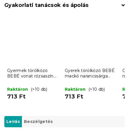
Gyakorlati tanácsok és ápolás
Gyermek törölköző
Gyerek törölköző BEBÉ
Gy
BEBÉ vonat rózsaszín
mackó narancssárga
na
30x50 cm
30x50 cm
c
Raktáron
(>10 db)
Raktáron
(>10 db)
Ra
713 Ft
713 Ft
71
Leírás
Beszélgetés