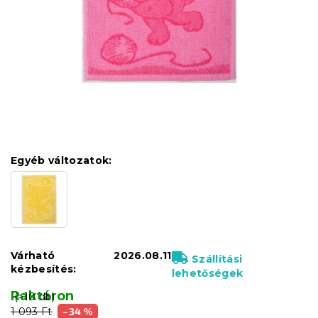
Egyéb változatok:
Várható
2026.08.11
Szállítási
kézbesítés:
lehetőségek
Raktáron
(>10 db)
1 093 Ft
–34 %