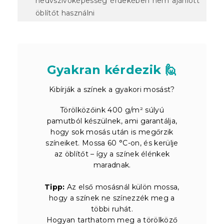
nedvszívóképesség érdekében nem ajánlott
öblítőt használni
Gyakran kérdezik 🙋
Kibírják a színek a gyakori mosást?
Törölközőink 400 g/m² súlyú
pamutból készülnek, ami garantálja,
hogy sok mosás után is megőrzik
színeiket. Mossa 60 °C-on, és kerülje
az öblítőt – így a színek élénkek
maradnak.
Tipp:
Az első mosásnál külön mossa,
hogy a színek ne színezzék meg a
többi ruhát.
Hogyan tarthatom meg a törölköző