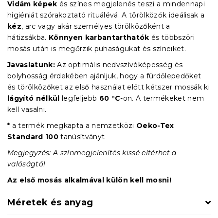
Vidám képek
és színes megjelenés teszi a mindennapi
higiéniát szórakoztató rituálévá. A törölközők ideálisak a
kéz
, arc vagy akár személyes törölközőként a
hátizsákba.
Könnyen karbantarthatók
és többszöri
mosás után is megőrzik puhaságukat és színeiket.
Javaslatunk:
Az optimális nedvszívóképesség és
bolyhosság érdekében ajánljuk, hogy a fürdőlepedőket
és törölközőket az első használat előtt kétszer mossák ki
lágyító nélkül
legfeljebb
60 °C
-on. A termékeket nem
kell vasalni.
* a termék megkapta a nemzetközi
Oeko-Tex
Standard 100
tanúsítványt
Megjegyzés: A színmegjelenítés kissé eltérhet a
valóságtól
Az első mosás alkalmával külön kell mosni!
Méretek és anyag