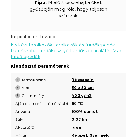
Tipp:
Mielőtt összehajtja őket,
győződjön meg róla, hogy teljesen
szárazak.
Inspirálódjon tovább
Kis kézi törölközők
Törölközők és fürdőlepedők
Fürdőszoba
Fürdőkesztyű
Fürdőszobai alátét
Maxi
fürdőlepedők
Kiegészítő paraméterek
Termék színe
Rózsaszín
?
Méret
30 x 50 cm
?
Grammsúly
400 g/m2
?
Ajánlott mosási hőmérséklet
60 °C
Anyaga
100% pamut
Súly
0,07 kg
Akasztófül
Igen
Minta
Képpel
,
Gyermek