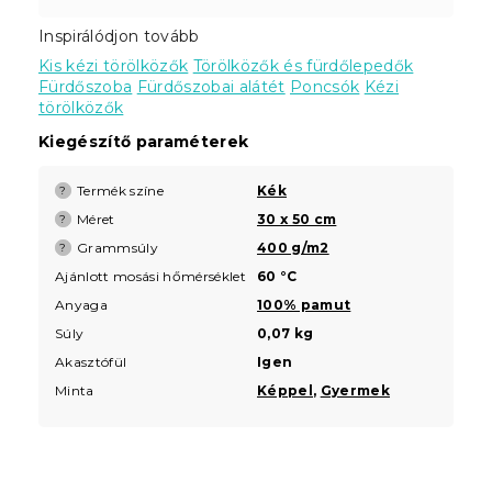
Inspirálódjon tovább
Kis kézi törölközők
Törölközők és fürdőlepedők
Fürdőszoba
Fürdőszobai alátét
Poncsók
Kézi
törölközők
Kiegészítő paraméterek
Termék színe
Kék
?
Méret
30 x 50 cm
?
Grammsúly
400 g/m2
?
Ajánlott mosási hőmérséklet
60 °C
Anyaga
100% pamut
Súly
0,07 kg
Akasztófül
Igen
Minta
Képpel
,
Gyermek