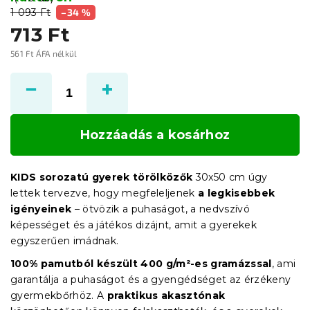
1 093 Ft
–34 %
713 Ft
561 Ft ÁFA nélkül
Egységár:
Hozzáadás a kosárhoz
KIDS sorozatú gyerek törölközők
30x50 cm úgy
lettek tervezve, hogy megfeleljenek
a legkisebbek
igényeinek
– ötvözik a puhaságot, a nedvszívó
képességet és a játékos dizájnt, amit a gyerekek
egyszerűen imádnak.
100% pamutból készült 400 g/m²-es gramázssal
, ami
garantálja a puhaságot és a gyengédséget az érzékeny
gyermekbőrhöz. A
praktikus akasztónak