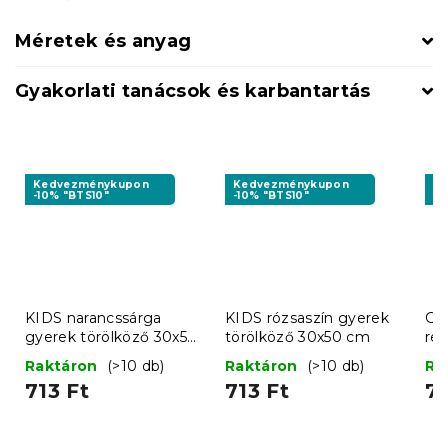
Méretek és anyag
Gyakorlati tanácsok és karbantartás
Kedvezménykupon
Kedvezménykupon
K
-10% "BTS10"
-10% "BTS10"
-1
KIDS narancssárga
KIDS rózsaszín gyerek
Gy
gyerek törölköző 30x50
törölköző 30x50 cm
re
cm
Raktáron
(>10 db)
Raktáron
(>10 db)
Ra
713 Ft
713 Ft
71