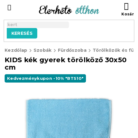
Ugrás
KO
a
fő
tartalomhoz
KERESÉS
Kezdőlap
Szobák
Fürdőszoba
Törölközők és für
KIDS kék gyerek törölköző 30x50
cm
Kedvezménykupon -10% "BTS10"