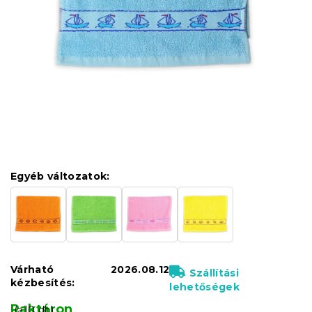
Egyéb változatok:
Várható
2026.08.12
Szállítási
kézbesítés:
lehetőségek
Raktáron
(>10 db)