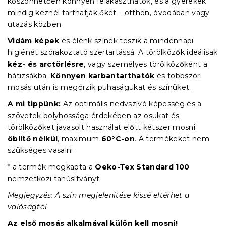
köszönhetően könnyen felakaszthatók, és a gyerekek
mindig kéznél tarthatják őket – otthon, óvodában vagy
utazás közben.
Vidám képek
és élénk színek teszik a mindennapi
higiénét szórakoztató szertartássá. A törölközők ideálisak
kéz- és arctörlésre
, vagy személyes törölközőként a
hátizsákba.
Könnyen karbantarthatók
és többszöri
mosás után is megőrzik puhaságukat és színüket.
A mi tippünk:
Az optimális nedvszívó képesség és a
szövetek bolyhossága érdekében az osukat és
törölközőket javasolt használat előtt kétszer mosni
öblítő nélkül
, maximum
60°C-on
. A termékeket nem
szükséges vasalni.
* a termék megkapta a
Oeko-Tex Standard 100
nemzetközi tanúsítványt
Megjegyzés: A szín megjelenítése kissé eltérhet a
valóságtól
Az első mosás alkalmával külön kell mosni!