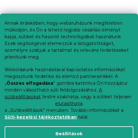
L
á
b
Annak érdekében, hogy webáruházunk megfelelően
Információ az Ön számára
l
működjön, és Ön a lehető legjobb vásárlási élményt
é
Rendelés követése
kapja, sütiket és hasonló technológiákat használunk.
c
Ezek segítségével elemezzük a látogatottságot,
Szállítási lehetőségek
személyre szabjuk a tartalmat és releváns hirdetéseket
Fizetési lehetőségek
jelenítünk meg.
Reklamáció és áruvisszaküldés
Elérhetőség
Weboldalunk használatával kapcsolatos információkat
Általános szerződési feltételek
megosztunk hirdetési és elemző partnereinkkel. A
Adatvédelmi nyilatkozat
„
Összes elfogadása
” gombra kattintva Ön hozzájárul
minden választható süti feldolgozásához.
A
Blog
sütibeállításokat
testre szabhatja, vagy a sütiket teljesen
Partnereinknek
elutasíthatja
a „Sütibeállítások” menüben. További információkat a
Süti-kezelési tájékoztatóban
talál.
Shoptet Premium készítette
Beállítások