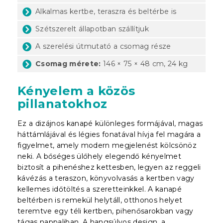
Alkalmas kertbe, teraszra és beltérbe is
Szétszerelt állapotban szállítjuk
A szerelési útmutató a csomag része
Csomag mérete:
146 × 75 × 48 cm, 24 kg
Kényelem a közös
pillanatokhoz
Ez a dizájnos kanapé különleges formájával, magas
háttámlájával és légies fonatával hívja fel magára a
figyelmet, amely modern megjelenést kölcsönöz
neki. A bőséges ülőhely elegendő kényelmet
biztosít a pihenéshez kettesben, legyen az reggeli
kávézás a teraszon, könyvolvasás a kertben vagy
kellemes időtöltés a szeretteinkkel. A kanapé
beltérben is remekül helytáll, otthonos helyet
teremtve egy téli kertben, pihenősarokban vagy
tágas nappaliban. A hangsúlyos design, a