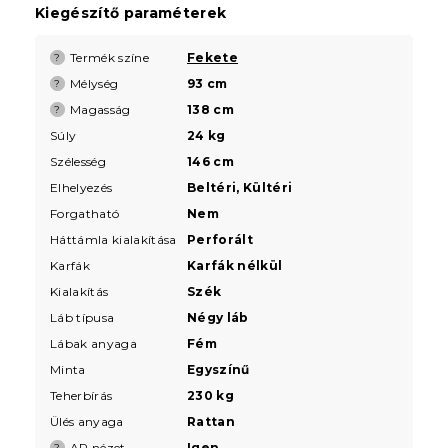
Kiegészítő paraméterek
Termék színe
Fekete
?
Mélység
93 cm
?
Magasság
138 cm
?
Súly
24 kg
Szélesség
146 cm
Elhelyezés
Beltéri, Kültéri
Forgatható
Nem
Háttámla kialakítása
Perforált
Karfák
Karfák nélkül
Kialakítás
Szék
Láb típusa
Négy láb
Lábak anyaga
Fém
Minta
Egyszínű
Teherbírás
230 kg
Ülés anyaga
Rattan
AR nézet
Igen
?