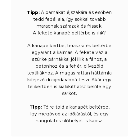
Tipp:
A párnákat éjszakára és esőben
tedd fedél alá, így sokkal tovább
maradnak szárazak és frissek.
A fekete kanapé beltérbe is illik?
A kanapé kertbe, teraszra és beltérbe
egyaránt alkalmas. A fekete váz a
szürke párnákkal jól illik a fához, a
betonhoz és a fehér, olívazöld
textíliákhoz. A magas rattan háttámla
kifejező dizájndarabbá teszi. Akár egy
télikertben is kialakíthatsz belőle egy
sarkot.
Tipp:
Télre told a kanapét beltérbe,
így megóvod az időjárástól, és egy
hangulatos ülőhelyet is kapsz.