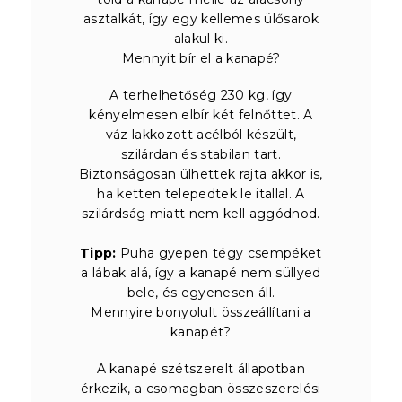
asztalkát, így egy kellemes ülősarok
alakul ki.
Mennyit bír el a kanapé?
A terhelhetőség 230 kg, így
kényelmesen elbír két felnőttet. A
váz lakkozott acélból készült,
szilárdan és stabilan tart.
Biztonságosan ülhettek rajta akkor is,
ha ketten telepedtek le itallal. A
szilárdság miatt nem kell aggódnod.
Tipp:
Puha gyepen tégy csempéket
a lábak alá, így a kanapé nem süllyed
bele, és egyenesen áll.
Mennyire bonyolult összeállítani a
kanapét?
A kanapé szétszerelt állapotban
érkezik, a csomagban összeszerelési