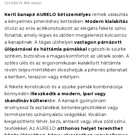
124 669 Ft ÁFA nélkül
Egységár:
Kerti kanapé AURELO kétszemélyes
remek választás
a kényelmes pihenéshez kettesben.
Modern kialakítás
ötvözi az erős acélkonstrukciót az elegáns fekete színű
fonattal, amely légies és időtlen megjelenést kölcsönöz
a kanapénak. A tágas ülőhelyet
vastagon párnázott
ülőpárnával és háttámla párnákkal
egészíti ki szürke
színben, biztosítva a magas komfortot az ülések során. A
széles ülés és az ergonomikusan kialakított háttámla
révén teljes mértékben élvezhetjük a pihenés pillanatait
a kertben, teraszon vagy erkélyen.
A fekete konstrukció és a szürke párnák kombinációja
könnyedén
illeszkedik a modern, ipari vagy
skandináv kültere
kbe. A kanapé gyönyörűen
érvényesül fa asztalokkal, betonkiegészítőkkel vagy
természetes színárnyalatú virágokkal. Kiválóan
kiegészíthető fehér, bézs, antracit vagy olíva zöld színű
textilekkel. Az AURELO
otthonos helyet teremthet