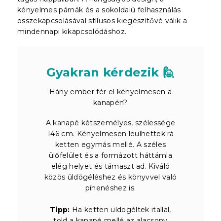
kényelmes párnák és a sokoldalú felhasználás
összekapcsolásával stílusos kiegészítővé válik a
mindennapi kikapcsolódáshoz.
Gyakran kérdezik 🙋
Hány ember fér el kényelmesen a
kanapén?
A kanapé kétszemélyes, szélessége
146 cm. Kényelmesen leülhettek rá
ketten egymás mellé. A széles
ülőfelület és a formázott háttámla
elég helyet és támaszt ad. Kiváló
közös üldögéléshez és könyvvel való
pihenéshez is.
Tipp:
Ha ketten üldögéltek itallal,
told a kanapé mellé az alacsony