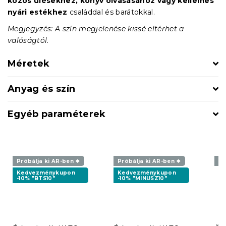
közös ülésekhez, könyv olvasásához vagy kellemes
nyári estékhez
családdal és barátokkal.
Megjegyzés: A szín megjelenése kissé eltérhet a
valóságtól.
Méretek
Anyag és szín
Egyéb paraméterek
Próbálja ki AR-ben ❖
Próbálja ki AR-ben ❖
Pr
Kedvezménykupon
Kedvezménykupon
-10% "BTS10"
-10% "MINUSZ10"