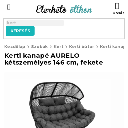
Ugrás
KO
a
fő
tartalomhoz
KERESÉS
Kezdőlap
Szobák
Kert
Kerti bútor
Kerti kanapé AURELO
kétszemélyes 146 cm, fekete