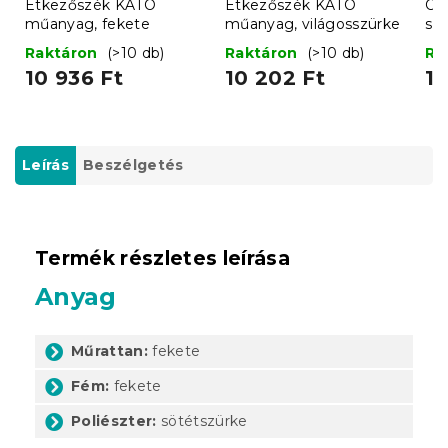
Étkezőszék KATO
Étkezőszék KATO
Ös
műanyag, fekete
műanyag, világosszürke
sz
Raktáron
(>10 db)
Raktáron
(>10 db)
Ra
10 936 Ft
10 202 Ft
1 
Leírás
Beszélgetés
Termék részletes leírása
Anyag
Műrattan:
fekete
Fém:
fekete
Poliészter:
sötétszürke