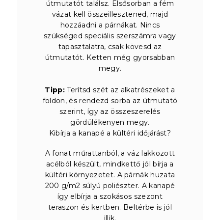
útmutatót találsz. Elsősorban a fém
vázat kell összeillesztened, majd
hozzáadni a párnákat. Nincs
szükséged speciális szerszámra vagy
tapasztalatra, csak kövesd az
útmutatót. Ketten még gyorsabban
megy.
Tipp:
Terítsd szét az alkatrészeket a
földön, és rendezd sorba az útmutató
szerint, így az összeszerelés
gördülékenyen megy.
Kibírja a kanapé a kültéri időjárást?
A fonat műrattanból, a váz lakkozott
acélból készült, mindkettő jól bírja a
kültéri környezetet. A párnák huzata
200 g/m2 súlyú poliészter. A kanapé
így elbírja a szokásos szezont
teraszon és kertben. Beltérbe is jól
illik.