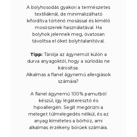
A bolyhosodás gyakori a természetes
textíliáknál, de minimalizálható
kifordítva történő mosással és kímélő
mosószerek használatával. Ha
bolyhok jelennek meg, óvatosan
távolítsa el őket bolyhtalanítóval.
Tipp:
Tárolja az ágyneműt külön a
durva anyagoktól, hogy a súrlódás ne
károsítsa.
Alkalmas a flanel ágynemű allergiások
számára?
A flanel ágynemű 100% pamutból
készül, így légáteresztő és
hipoallergén. Segít megőrizni a
meleget túlmelegedés nélkül, és az
anyag kíméletes a bőrhöz, ami
alkalmas érzékeny bőrűek számára.