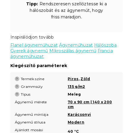
Tipp:
Rendszeresen szellőztesse ki a
hálószobát és az ágyneműt, hogy
friss maradjon.
Inspirálódjon tovább
Flanel ágyneműhuzat
Ágyneműhuzat
Hálószoba
Gyerek ágynemű
Mikroszálas ágynemű
Francia
ágyneműhuzat
Kiegészítő paraméterek
Termék színe
Piros
,
Zöld
?
Grammsúly
135 g/m2
?
Típus
Meleg
?
Ágynemű mérete
70 x 90 cm | 140 x 200
cm
Ágynemű mintája
Karácsonyi
Ágynemű stílusa
Modern
Ajánlott mosási
40 °C