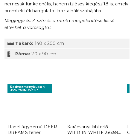
nemcsak funkcionális, hanem ízléses kiegészítő is, amely
örömteli téli hangulatot hoz a hálószobájába.
Megjegyzés: A szín és a minta megjelenítése kissé
eltérhet a valóságtól.
Takaró:
140 x 200 cm
Párna:
70 x 90 cm
Kedvezménykupon
K
-15% "MINUSZ15"
-1
Flanel ágynemű DEER
Karácsonyi lábtörlő
Fl
DREAMS fehér
WILD IN WHITE 38x58
CO