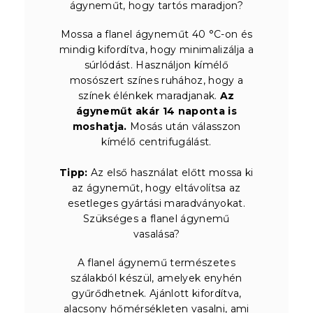
ágyneműt, hogy tartós maradjon?
Mossa a flanel ágyneműt 40 °C-on és
mindig kifordítva, hogy minimalizálja a
súrlódást. Használjon kímélő
mosószert színes ruhához, hogy a
színek élénkek maradjanak.
Az
ágyneműt akár 14 naponta is
moshatja.
Mosás után válasszon
kímélő centrifugálást.
Tipp:
Az első használat előtt mossa ki
az ágyneműt, hogy eltávolítsa az
esetleges gyártási maradványokat.
Szükséges a flanel ágynemű
vasalása?
A flanel ágynemű természetes
szálakból készül, amelyek enyhén
gyűrődhetnek. Ajánlott kifordítva,
alacsony hőmérsékleten vasalni, ami