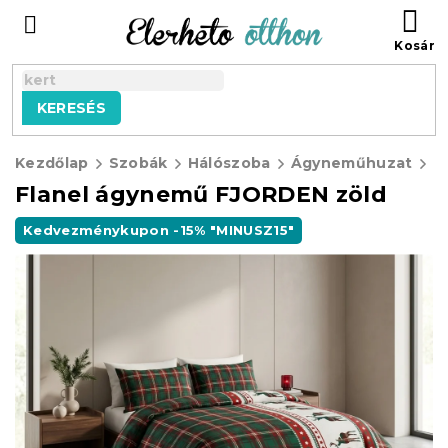
Ugrás
KO
a
fő
tartalomhoz
KERESÉS
Kezdőlap
Szobák
Hálószoba
Ágyneműhuzat
F
Flanel ágynemű FJORDEN zöld
Kedvezménykupon -15% "MINUSZ15"