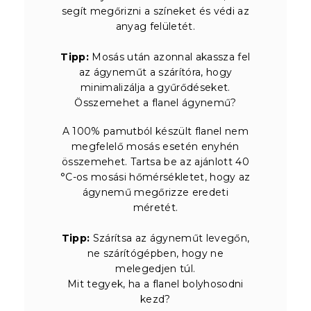
segít megőrizni a színeket és védi az
anyag felületét.
Tipp:
Mosás után azonnal akassza fel
az ágyneműt a szárítóra, hogy
minimalizálja a gyűrődéseket.
Összemehet a flanel ágynemű?
A 100% pamutból készült flanel nem
megfelelő mosás esetén enyhén
összemehet. Tartsa be az ajánlott 40
°C-os mosási hőmérsékletet, hogy az
ágynemű megőrizze eredeti
méretét.
Tipp:
Szárítsa az ágyneműt levegőn,
ne szárítógépben, hogy ne
melegedjen túl.
Mit tegyek, ha a flanel bolyhosodni
kezd?