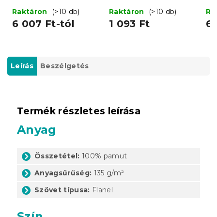
cm - több változatban
sz
Raktáron
(>10 db)
Raktáron
(>10 db)
Ra
6 007 Ft-tól
1 093 Ft
6 
Leírás
Beszélgetés
Termék részletes leírása
Anyag
Összetétel:
100% pamut
Anyagsűrűség:
135 g/m²
Szövet típusa:
Flanel
Szín