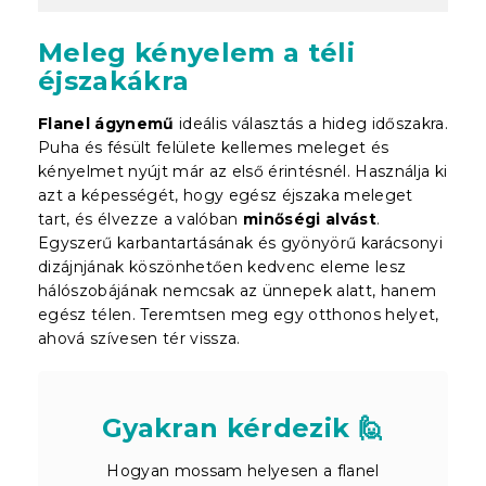
Meleg kényelem a téli
éjszakákra
Flanel ágynemű
ideális választás a hideg időszakra.
Puha és fésült felülete kellemes meleget és
kényelmet nyújt már az első érintésnél. Használja ki
azt a képességét, hogy egész éjszaka meleget
tart, és élvezze a valóban
minőségi alvást
.
Egyszerű karbantartásának és gyönyörű karácsonyi
dizájnjának köszönhetően kedvenc eleme lesz
hálószobájának nemcsak az ünnepek alatt, hanem
egész télen. Teremtsen meg egy otthonos helyet,
ahová szívesen tér vissza.
Gyakran kérdezik 🙋
Hogyan mossam helyesen a flanel