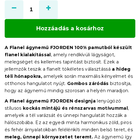
Hozzáadás a kosárhoz
A Flanel ágynemű FJORDEN 100% pamutból készült
flanel kialakítással
, amely rendkívüli lágyságot,
melegséget és kellemes tapintást biztosít. Ezek a
jellemzők teszik a flanelt tökéletes választássá
a hideg
téli hónapokra,
amelyek során maximális kényelmet és
otthonos hangulatot nyújt.
Gombos záródás
biztosítja,
hogy az ágynemű mindig szorosan a helyén maradjon.
A Flanel ágynemű FJORDEN designja
lenyűgöző
stílusos
kockás mintájú és rénszarvas motívummal
,
amelyek a tél varázsát és ünnepi hangulatát hozzák a
hálószobába. Ez az egyedi minta harmonikus zöld, piros
és fehér árnyalatokban felélénkíti minden belső teret, és
meleg, ünnepi környezetet teremt.
Az ágynemű így