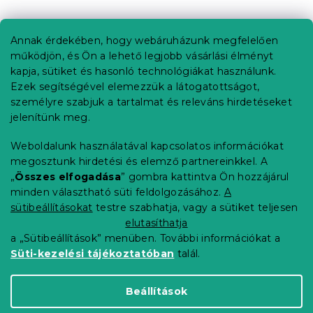
L
á
b
Annak érdekében, hogy webáruházunk megfelelően
Információ az Ön számára
l
működjön, és Ön a lehető legjobb vásárlási élményt
é
Rendelés követése
kapja, sütiket és hasonló technológiákat használunk.
c
Ezek segítségével elemezzük a látogatottságot,
Szállítási lehetőségek
személyre szabjuk a tartalmat és releváns hirdetéseket
Fizetési lehetőségek
jelenítünk meg.
Reklamáció és áruvisszaküldés
Elérhetőség
Weboldalunk használatával kapcsolatos információkat
Általános szerződési feltételek
megosztunk hirdetési és elemző partnereinkkel. A
Adatvédelmi nyilatkozat
„
Összes elfogadása
” gombra kattintva Ön hozzájárul
minden választható süti feldolgozásához.
A
Blog
sütibeállításokat
testre szabhatja, vagy a sütiket teljesen
Partnereinknek
elutasíthatja
a „Sütibeállítások” menüben. További információkat a
Süti-kezelési tájékoztatóban
talál.
Shoptet Premium készítette
Beállítások