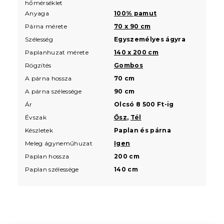
hőmérséklet
Anyaga
100% pamut
Párna mérete
70 x 90 cm
Szélesség
Egyszemélyes ágyra
Paplanhuzat mérete
140 x 200 cm
Rögzítés
Gombos
A párna hossza
70 cm
A párna szélessége
90 cm
Ár
Olcsó 8 500 Ft-ig
Évszak
Ősz
,
Tél
Készletek
Paplan és párna
Meleg ágyneműhuzat
Igen
Paplan hossza
200 cm
Paplan szélessége
140 cm