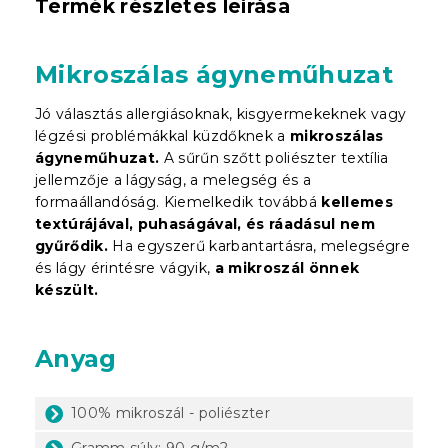
Termék részletes leírása
Mikroszálas ágyneműhuzat
Jó választás allergiásoknak, kisgyermekeknek vagy
légzési problémákkal küzdőknek a
mikroszálas
ágyneműhuzat.
A sűrűn szőtt poliészter textília
jellemzője a lágyság, a melegség és a
formaállandóság. Kiemelkedik továbbá
kellemes
textúrájával, puhaságával, és ráadásul nem
gyűrődik.
Ha egyszerű karbantartásra, melegségre
és lágy érintésre vágyik,
a mikroszál önnek
készült.
Anyag
100% mikroszál - poliészter
Gramm súly: 90 g/m2