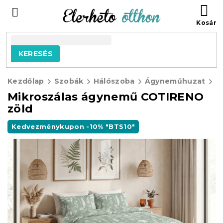
Ugrás
KO
a
fő
tartalomhoz
KERESÉS
Kezdőlap
Szobák
Hálószoba
Ágyneműhuzat
M
Mikroszálas ágynemű COTIRENO
zöld
Kedvezménykupon -10% "BTS10"