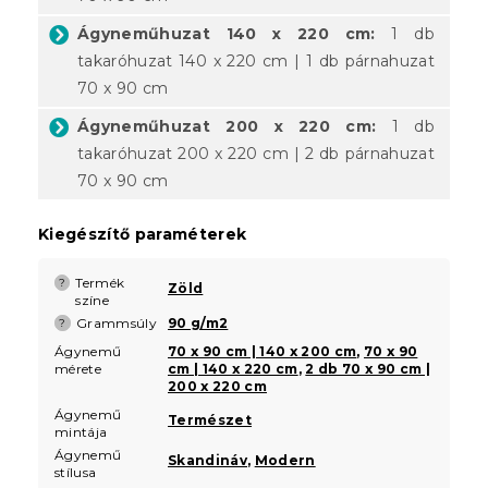
Ágyneműhuzat 140 x 220 cm:
1 db
takaróhuzat 140 x 220 cm | 1 db párnahuzat
70 x 90 cm
Ágyneműhuzat 200 x 220 cm:
1 db
takaróhuzat 200 x 220 cm | 2 db párnahuzat
70 x 90 cm
Kiegészítő paraméterek
Termék
?
Zöld
színe
Grammsúly
90 g/m2
?
Ágynemű
70 x 90 cm | 140 x 200 cm
,
70 x 90
mérete
cm | 140 x 220 cm
,
2 db 70 x 90 cm |
200 x 220 cm
Ágynemű
Természet
mintája
Ágynemű
Skandináv
,
Modern
stílusa