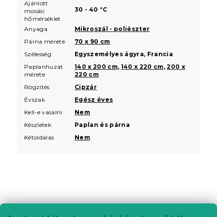
Ajánlott
30 - 40 °C
mosási
hőmérséklet
Anyaga
Mikroszál - poliészter
Párna mérete
70 x 90 cm
Szélesség
Egyszemélyes ágyra, Francia
Paplanhuzat
140 x 200 cm
,
140 x 220 cm
,
200 x
mérete
220 cm
Rögzítés
Cipzár
Évszak
Egész éves
Kell-e vasalni
Nem
Készletek
Paplan és párna
Kétoldalas
Nem
L
á
b