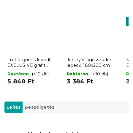
K
-1
Frottír gumis lepedő
Jersey világosszürke
Mi
EXCLUSIVE grafit
lepedő 180x200 cm
DA
200x220 cm
Raktáron
(>10 db)
Raktáron
(>10 db)
Ra
5 848 Ft
3 384 Ft
3 
Leírás
Beszélgetés