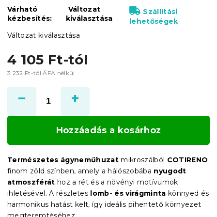
Várható
Változat
Szállítási
kézbesítés:
kiválasztása
lehetőségek
Változat kiválasztása
4 105 Ft
-tól
3 232 Ft
-tól ÁFA nélkül
Egységár:
Hozzáadás a kosárhoz
Természetes ágyneműhuzat
mikroszálból
COTIRENO
finom zöld színben, amely a hálószobába
nyugodt
atmoszférát
hoz a rét és a növényi motívumok
ihletésével. A részletes
lomb- és virágminta
könnyed és
harmonikus hatást kelt, így ideális pihentető környezet
megteremtéséhez.