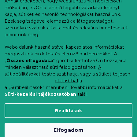
Annak érdekében, hogy webáruházunk megfelelően
Információ az Ön számára
l
működjön, és Ön a lehető legjobb vásárlási élményt
é
Rendelés követése
kapja, sütiket és hasonló technológiákat használunk.
c
Ezek segítségével elemezzük a látogatottságot,
Szállítási lehetőségek
személyre szabjuk a tartalmat és releváns hirdetéseket
Fizetési lehetőségek
jelenítünk meg.
Reklamáció és áruvisszaküldés
Elérhetőség
Weboldalunk használatával kapcsolatos információkat
Általános szerződési feltételek
megosztunk hirdetési és elemző partnereinkkel. A
Adatvédelmi nyilatkozat
„
Összes elfogadása
” gombra kattintva Ön hozzájárul
minden választható süti feldolgozásához.
A
Blog
sütibeállításokat
testre szabhatja, vagy a sütiket teljesen
Partnereinknek
elutasíthatja
a „Sütibeállítások” menüben. További információkat a
Süti-kezelési tájékoztatóban
talál.
Shoptet Premium készítette
Beállítások
Copyright 2026
Elerheto otthon
. Minden jog
Elfogadom
fenntartva.
Süti beállítások szerkesztése