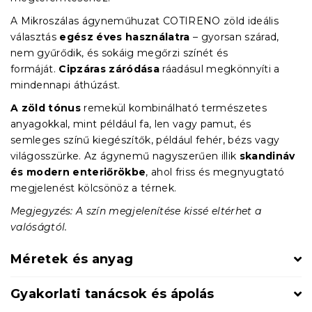
A Mikroszálas ágyneműhuzat COTIRENO zöld ideális
választás
egész éves használatra
– gyorsan szárad,
nem gyűrődik, és sokáig megőrzi színét és
formáját.
Cipzáras záródása
ráadásul megkönnyíti a
mindennapi áthúzást.
A zöld tónus
remekül kombinálható természetes
anyagokkal, mint például fa, len vagy pamut, és
semleges színű kiegészítők, például fehér, bézs vagy
világosszürke. Az ágynemű nagyszerűen illik
skandináv
és modern enteriőrökbe
, ahol friss és megnyugtató
megjelenést kölcsönöz a térnek.
Megjegyzés: A szín megjelenítése kissé eltérhet a
valóságtól.
Méretek és anyag
Gyakorlati tanácsok és ápolás