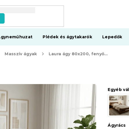
s
Ágyneműhuzat
Plédek és ágytakarók
Lepedők
Masszív ágyak
Laura ágy 80x200, fenyőfa
Egyéb vá
Ágyrács