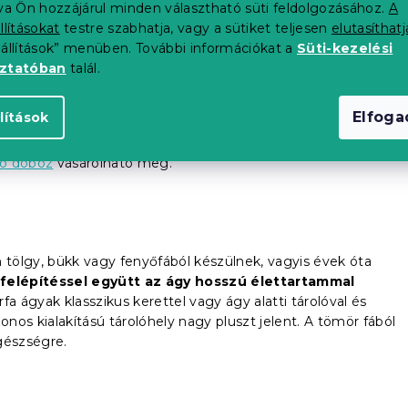
25 cm
tva Ön hozzájárul minden választható süti feldolgozásához.
A
llításokat
testre szabhatja, vagy a sütiket teljesen
elutasíthatj
eállítások” menüben. További információkat a
Süti-kezelési
oztatóban
talál.
 és szilárdan áll a padlón. A klasszikus ágyak általában
Elfog
lítások
 állnak, amelyre a matracot ráhelyezik.
Érdekes dizájnnal és
tránya lehet, hogy nincs tárhelye. Ne essen kétségbe. A
ló doboz
vásárolható meg.
tölgy, bükk vagy fenyőfából készülnek, vagyis évek óta
felépítéssel együtt az ágy hosszú élettartammal
a ágyak klasszikus kerettel vagy ágy alatti tárolóval és
os kialakítású tárolóhely nagy pluszt jelent. A tömör fából
gészségre.