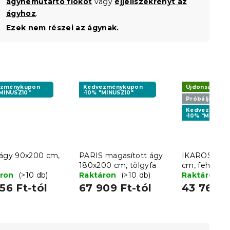
ágyneműtartó fiókot
vagy
éjjeliszekrényt az
ágyhoz
.
Ezek nem részei az ágynak.
ezménykupon
Kedvezménykupon
Újdonság
"MINUSZ10"
-10% "MINUSZ10"
Próbálja ki A
Kedvezményk
-10% "MINUSZ1
 ágy 90x200 cm,
PARIS magasított ágy
IKAROS ágy
180x200 cm, tölgyfa
cm, fehér/s
áron
(>10 db)
Raktáron
(>10 db)
Raktáron
(
56 Ft-tól
67 909 Ft-tól
43 769 F