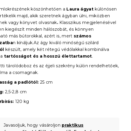
mlokrészének köszönhetően a
Laura ágyat
különösen
rtékelik majd, akik szeretnek ágyban ülni, miközben
nek vagy könyvet olvasnak
.
Klasszikus megjelenésével
en kiegészít minden hálószobát, és könnyen
ató más bútorokkal, azért is, mert
számos
ozatba
n kínáljuk.Az ágy kiváló minőségű szilárd
ól
készült, amely két rétegű védőlakkal kombinálva
 a
tartósságot és a hosszú élettartamot
.
tti tárolódoboz és az éjjeli szekrény külön rendelhetőek,
alma a csomagnak.
sság a padlótól:
25 cm
g:
2,5-2,8 cm
bírás:
120 kg
Javasoljuk, hogy vásároljon
praktikus