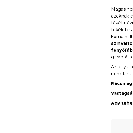
Magas ho
azoknak é
tévét néz
tökéletes
kombinálh
színvált
fenyőfáb
garantálja
Az ágy ala
nem tart
Rácsmaga
Vastagsá
Ágy teher