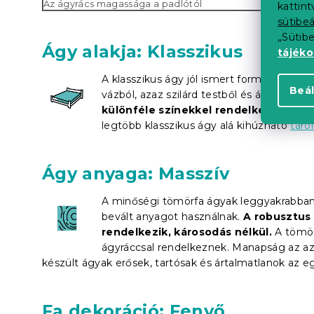
Az ágyrács magassága a padlótól
kattin
sütibeá
„Sütib
Ágy alakja: Klasszikus
tájék
A klasszikus ágy jól ismert formája egyedül
Beál
vázból, azaz szilárd testből és ágyrácsból
különféle színekkel rendelkeznek
. Há
legtöbb klasszikus ágy alá kihúzható
táro
Ágy anyaga: Masszív
A minőségi tömörfa ágyak leggyakrabban 
bevált anyagot használnak.
A robusztus 
rendelkezik, károsodás nélkül.
A tömörf
ágyráccsal rendelkeznek. Manapság az azon
készült ágyak erősek, tartósak és ártalmatlanok az e
Fa dekoráció: Fenyő