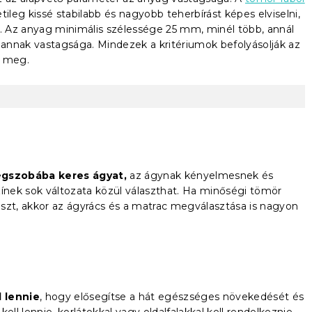
ileg kissé stabilabb és nagyobb teherbírást képes elviselni,
 Az anyag minimális szélessége 25 mm, minél több, annál
annak vastagsága. Mindezek a kritériumok befolyásolják az
z meg.
égszobába keres ágyat,
az ágynak kényelmesnek és
zínek sok változata közül választhat. Ha minőségi tömör
laszt, akkor az ágyrács és a matrac megválasztása is nagyon
 lennie
, hogy elősegítse a hát egészséges növekedését és
ell lennie, korlátokkal vagy oldalfalakkal kell rendelkeznie,