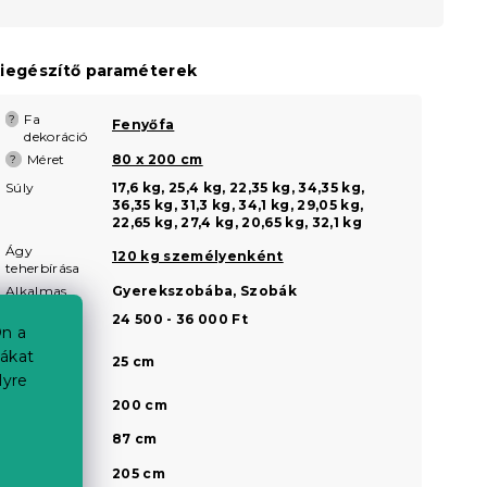
iegészítő paraméterek
Fa
?
Fenyőfa
dekoráció
Méret
80 x 200 cm
?
Súly
17,6 kg, 25,4 kg, 22,35 kg, 34,35 kg,
36,35 kg, 31,3 kg, 34,1 kg, 29,05 kg,
22,65 kg, 27,4 kg, 20,65 kg, 32,1 kg
Ágy
120 kg személyenként
teherbírása
Alkalmas
Gyerekszobába, Szobák
Ár
24 500 - 36 000 Ft
n a
Az ágyrács
iákat
25 cm
magassága
lyre
a padlótól
Belső hossz
200 cm
Belső
87 cm
szélesség
a
Külső hossz
205 cm