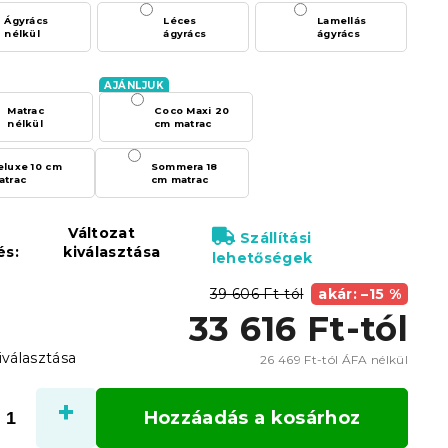
Ágyrács
Léces
Lamellás
nélkül
ágyrács
ágyrács
Matrac
Coco Maxi 20
nélkül
cm matrac
eluxe 10 cm
Sommera 18
atrac
cm matrac
Változat
Szállítási
és:
kiválasztása
lehetőségek
39 606 Ft-tól
akár: –15 %
33 616 Ft
-tól
iválasztása
26 469 Ft
-tól ÁFA nélkül
Egysé
Hozzáadás a kosárhoz