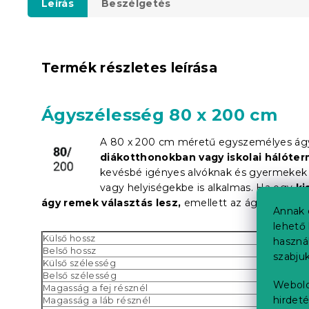
Leírás
Beszélgetés
Termék részletes leírása
Ágyszélesség 80 x 200 cm
A 80 x 200 cm méretű egyszemélyes á
diákotthonokban vagy iskolai hálóte
kevésbé igényes alvóknak és gyermekek s
vagy helyiségekbe is alkalmas. Ha egy
ki
ágy remek választás lesz,
emellett az ágy alatti tár
Annak 
lehető 
Külső hossz
haszná
Belső hossz
szabjuk
Külső szélesség
Belső szélesség
Webold
Magasság a fej résznél
hirdeté
Magasság a láb résznél