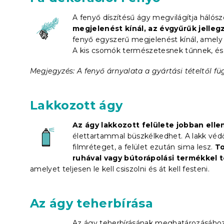
A fenyő díszítésű ágy megvilágítja hálósz
megjelenést kínál, az évgyűrűk jellegz
fenyő egyszerű megjelenést kínál, amely
A kis csomók természetesnek tűnnek, és 
Megjegyzés: A fenyő árnyalata a gyártási tételtől fü
Lakkozott ágy
Az ágy lakkozott felülete jobban elle
élettartammal büszkélkedhet. A lakk védő
filmréteget, a felület ezután sima lesz.
To
ruhával vagy bútorápolási termékkel t
amelyet teljesen le kell csiszolni és át kell festeni.
Az ágy teherbírása
Az ágy teherbírásának meghatározásához