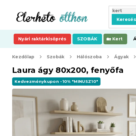
Ugrás
a
fő
Keresé
tartalomhoz
Nyári raktárkisöprés
SZOBÁK
Kert
Kezdőlap
Szobák
Hálószoba
Ágyak
Laura ágy 80x200, fenyőfa
Kedvezménykupon -10% "MINUSZ10"