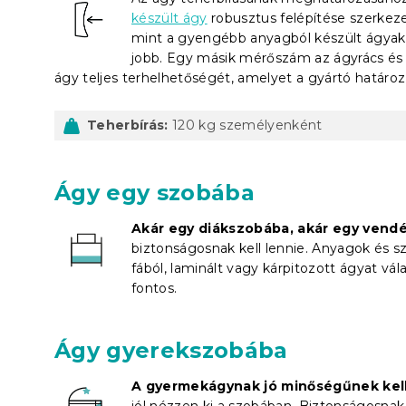
készült ágy
robusztus felépítése szerkezet
mint a gyengébb anyagból készült ágyak.
jobb. Egy másik mérőszám az ágyrács és 
ágy teljes terhelhetőségét, amelyet a gyártó határo
Teherbírás:
120 kg személyenként
Ágy egy szobába
Akár egy diákszobába, akár egy vend
biztonságosnak kell lennie. Anyagok és s
fából, laminált vagy kárpitozott ágyat vá
fontos.
Ágy gyerekszobába
A gyermekágynak jó minőségűnek kell
jól nézzen ki a szobában. Biztonságosnak k