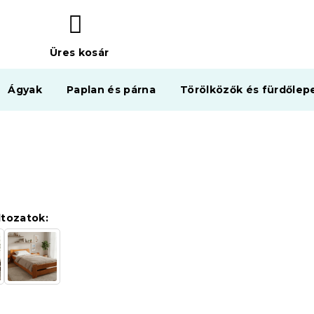
Üres kosár
KOSÁR
Ágyak
Paplan és párna
Törölközők és fürdőlep
ltozatok: