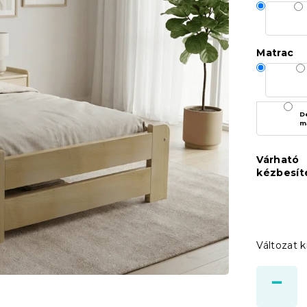
Matrac
D
m
Várható
kézbesít
Változat k