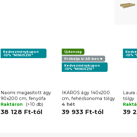
Kedvezménykupon
Újdonság
Kedv
-10% "MINUSZ10"
-10% 
Próbálja ki AR-ben ❖
Kedvezménykupon
-10% "MINUSZ10"
Naomi magasított ágy
IKAROS ágy 140x200
Laura
90x200 cm, fenyőfa
cm, fehér/sonoma tölgy
tölgy
Raktáron
(>10 db)
4 hét
Rakt
38 128 Ft-tól
39 933 Ft-tól
39 2