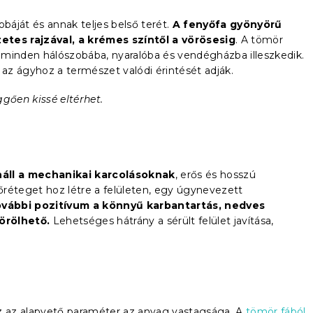
obáját és annak teljes belső terét.
A fenyőfa gyönyörű
etes rajzával, a krémes színtől a vörösesig
. A tömör
 minden hálószobába, nyaralóba és vendégházba illeszkedik.
az ágyhoz a természet valódi érintését adják.
ggően kissé eltérhet.
náll a mechanikai karcolásoknak
, erős és hosszú
réteget hoz létre a felületen, egy úgynevezett
vábbi pozitívum a könnyű karbantartás, nedves
örölhető.
Lehetséges hátrány a sérült felület javítása,
 az alapvető paraméter az anyag vastagsága. A
tömör fából