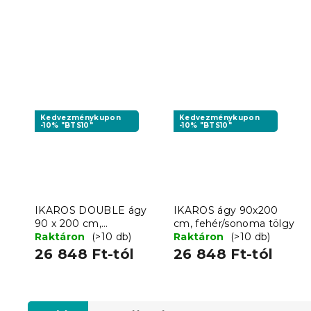
Kedvezménykupon
Kedvezménykupon
-10% "BTS10"
-10% "BTS10"
IKAROS DOUBLE ágy
IKAROS ágy 90x200
90 x 200 cm,
cm, fehér/sonoma tölgy
fehér/sonoma tölgy
Raktáron
(>10 db)
Raktáron
(>10 db)
26 848 Ft-tól
26 848 Ft-tól