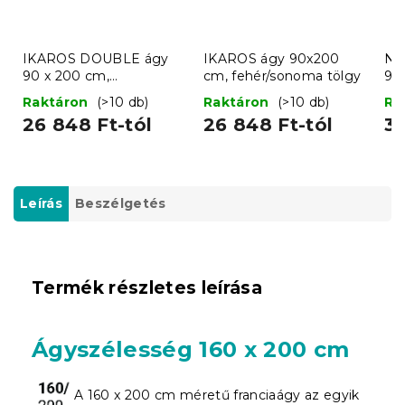
IKAROS DOUBLE ágy
IKAROS ágy 90x200
Na
90 x 200 cm,
cm, fehér/sonoma tölgy
90
fehér/sonoma tölgy
Raktáron
(>10 db)
Raktáron
(>10 db)
Ra
26 848 Ft-tól
26 848 Ft-tól
38
Leírás
Beszélgetés
Termék részletes leírása
Ágyszélesség 160 x 200 cm
A 160 x 200 cm méretű franciaágy az egyik