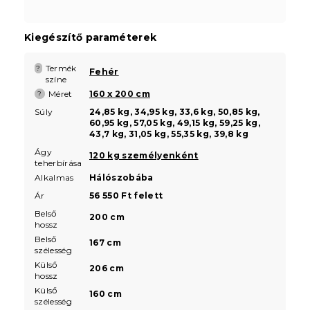
Kiegészítő paraméterek
Termék
?
Fehér
színe
Méret
160 x 200 cm
?
Súly
24,85 kg, 34,95 kg, 33,6 kg, 50,85 kg,
60,95 kg, 57,05 kg, 49,15 kg, 59,25 kg,
43,7 kg, 31,05 kg, 55,35 kg, 39,8 kg
Ágy
120 kg személyenként
teherbírása
Alkalmas
Hálószobába
Ár
56 550 Ft felett
Belső
200 cm
hossz
Belső
167 cm
szélesség
Külső
206 cm
hossz
Külső
160 cm
szélesség