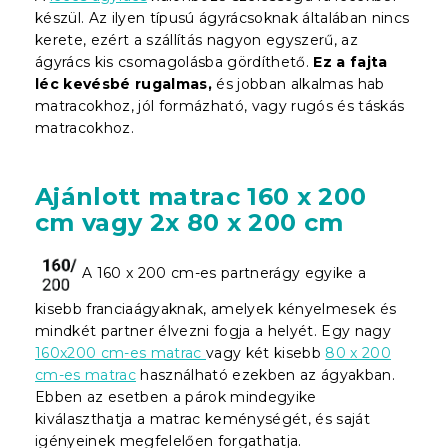
készül. Az ilyen típusú ágyrácsoknak általában nincs
kerete, ezért a szállítás nagyon egyszerű, az
ágyrács kis csomagolásba gördíthető.
Ez a fajta
léc kevésbé rugalmas,
és jobban alkalmas hab
matracokhoz, jól formázható, vagy rugós és táskás
matracokhoz.
Ajánlott matrac 160 x 200
cm vagy 2x 80 x 200 cm
A 160 x 200 cm-es partnerágy egyike a
kisebb franciaágyaknak, amelyek kényelmesek és
mindkét partner élvezni fogja a helyét. Egy nagy
160x200 cm-es matrac
vagy két kisebb
80 x 200
cm-es matrac
használható ezekben az ágyakban.
Ebben az esetben a párok mindegyike
kiválaszthatja a matrac keménységét, és saját
igényeinek megfelelően forgathatja.