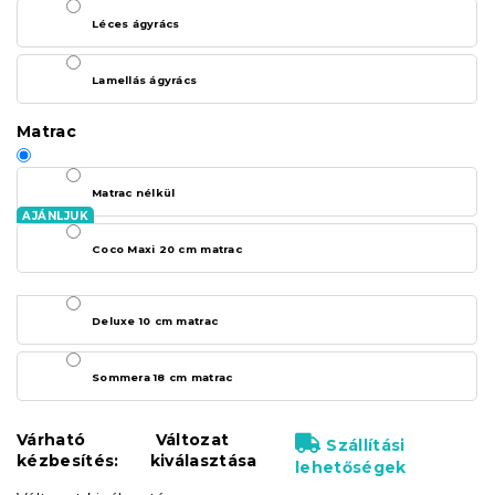
Léces ágyrács
Lamellás ágyrács
Matrac
Matrac nélkül
Coco Maxi 20 cm matrac
Deluxe 10 cm matrac
Sommera 18 cm matrac
Várható
Változat
Szállítási
kézbesítés:
kiválasztása
lehetőségek