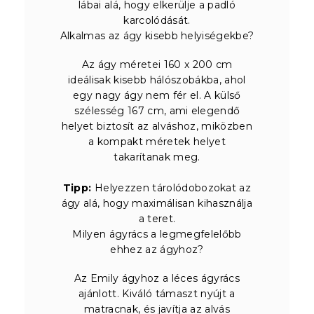
lábai alá, hogy elkerülje a padló
karcolódását.
Alkalmas az ágy kisebb helyiségekbe?
Az ágy méretei 160 x 200 cm
ideálisak kisebb hálószobákba, ahol
egy nagy ágy nem fér el. A külső
szélesség 167 cm, ami elegendő
helyet biztosít az alváshoz, miközben
a kompakt méretek helyet
takarítanak meg.
Tipp:
Helyezzen tárolódobozokat az
ágy alá, hogy maximálisan kihasználja
a teret.
Milyen ágyrács a legmegfelelőbb
ehhez az ágyhoz?
Az Emily ágyhoz a léces ágyrács
ajánlott. Kiváló támaszt nyújt a
matracnak, és javítja az alvás