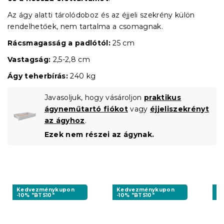
Az ágy alatti tárolódoboz és az éjjeli szekrény külön
rendelhetőek, nem tartalma a csomagnak.
Rácsmagasság a padlótól:
25 cm
Vastagság:
2,5-2,8 cm
Ágy teherbírás:
240 kg
Javasoljuk, hogy vásároljon
praktikus
ágyneműtartó fiókot
vagy
éjjeliszekrényt
az ágyhoz
.
Ezek nem részei az ágynak.
Kedvezménykupon
Kedvezménykupon
K
-10% "BTS10"
-10% "BTS10"
-1