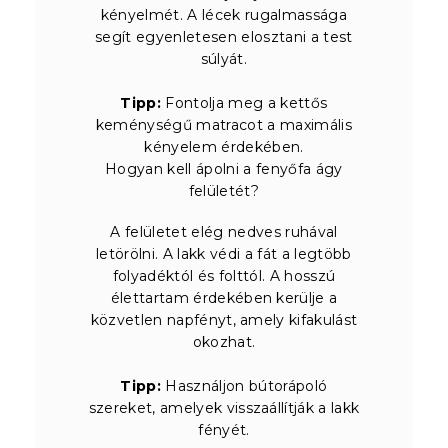
kényelmét. A lécek rugalmassága
segít egyenletesen elosztani a test
súlyát.
Tipp:
Fontolja meg a kettős
keménységű matracot a maximális
kényelem érdekében.
Hogyan kell ápolni a fenyőfa ágy
felületét?
A felületet elég nedves ruhával
letörölni. A lakk védi a fát a legtöbb
folyadéktól és folttól. A hosszú
élettartam érdekében kerülje a
közvetlen napfényt, amely kifakulást
okozhat.
Tipp:
Használjon bútorápoló
szereket, amelyek visszaállítják a lakk
fényét.