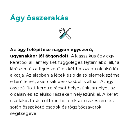
Ágy összerakás
Az ágy felépítése nagyon egyszerű,
ugyanakkor jól átgondolt.
A klasszikus ágy egy
keretből áll, amely két függőleges fejtámlából áll, "a
lárészen és a fejrészen", és két hosszanti oldalsó léc
alkotja. Az alapban a lécek és oldalsó elemek száma
eltérő lehet, akár csak deszkákból is állhat. Az így
összeállított keretre rácsot helyezünk, amelyet az
oldalain és az elülső részeken helyezünk el. A keret
csatlakoztatása otthon történik az összeszerelés
során összekötő csapok és rögzítőcsavarok
segítségével.