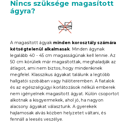
Nincs szüksége magasított
ágyra?
A magasított ágyak
minden korosztály számára
kétségtelenül alkalmasak
. Minden ágynak
legalább 40 - 45 cm magasságúnak kell lennie. Az
50 cm körüliek már magasítottak, meghaladják az
átlagot, ami nem biztos, hogy mindenkinek
megfelel. Klasszikus ágyakat találunk a legtöbb
hallgatói szobában vagy hálóteremben. A fiatalok
és az egészségügyi korlátozások nélküli emberek
nem igényelnek magasított ágyat. Külön csoportot
alkotnak a kisgyermekek, ahol jó, ha nagyon
alacsony ágyakat választunk. A gyerekek
hajlamosak alvás közben helyzetet váltani, és
fennáll a leesés veszélye.