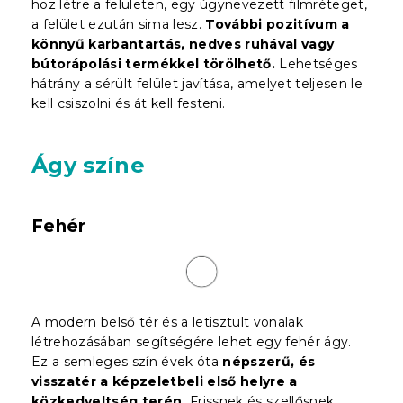
hoz létre a felületen, egy úgynevezett filmréteget,
a felület ezután sima lesz.
További pozitívum a
könnyű karbantartás, nedves ruhával vagy
bútorápolási termékkel törölhető.
Lehetséges
hátrány a sérült felület javítása, amelyet teljesen le
kell csiszolni és át kell festeni.
Ágy színe
Fehér
A modern belső tér és a letisztult vonalak
létrehozásában segítségére lehet egy fehér ágy.
Ez a semleges szín évek óta
népszerű, és
visszatér a képzeletbeli első helyre a
közkedveltség terén.
Frissnek és szellősnek