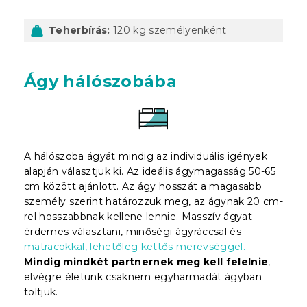
Teherbírás:
120 kg személyenként
Ágy hálószobába
A hálószoba ágyát mindig az individuális igények
alapján választjuk ki. Az ideális ágymagasság 50-65
cm között ajánlott. Az ágy hosszát a magasabb
személy szerint határozzuk meg, az ágynak 20 cm-
rel hosszabbnak kellene lennie. Masszív ágyat
érdemes választani, minőségi ágyráccsal és
matracokkal, lehetőleg kettős merevséggel.
Mindig mindkét partnernek meg kell felelnie
,
elvégre életünk csaknem egyharmadát ágyban
töltjük.