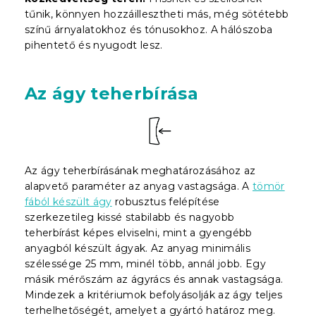
tűnik, könnyen hozzáillesztheti más, még sötétebb
színű árnyalatokhoz és tónusokhoz. A hálószoba
pihentető és nyugodt lesz.
Az ágy teherbírása
Az ágy teherbírásának meghatározásához az
alapvető paraméter az anyag vastagsága. A
tömör
fából készült ágy
robusztus felépítése
szerkezetileg kissé stabilabb és nagyobb
teherbírást képes elviselni, mint a gyengébb
anyagból készült ágyak. Az anyag minimális
szélessége 25 mm, minél több, annál jobb. Egy
másik mérőszám az ágyrács és annak vastagsága.
Mindezek a kritériumok befolyásolják az ágy teljes
terhelhetőségét, amelyet a gyártó határoz meg.