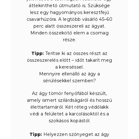
áttekinthető útmutató is. Szüksége
lesz egy hagyományos keresztfejű
csavarhúzóra. A legtöbb vásárló 45–60
perc alatt összeszereli az ágyat.
Minden összekötő elem a csomag
része.
Tipp:
Terítse ki az összes részt az
összeszerelés előtt – időt takarít meg
a kereséssel.
Mennyire ellenálló az ágy a
sérülésekkel szemben?
Az ágy tömör fenyőfából készült,
amely ismert szilárdságáról és hosszú
élettartamáról. Két réteg védőlakk
védi a felületet a karcolásoktól és a
szokásos kopástól.
Tipp:
Helyezzen szőnyeget az ágy