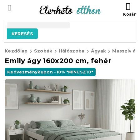
Ugrás
KO
a
fő
tartalomhoz
KERESÉS
Kezdőlap
Szobák
Hálószoba
Ágyak
Masszív ág
Emily ágy 160x200 cm, fehér
Kedvezménykupon -10% "MINUSZ10"