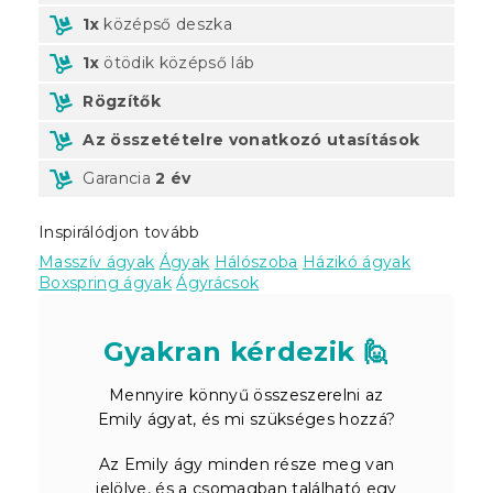
1x
középső deszka
1x
ötödik középső láb
Rögzítők
Az összetételre vonatkozó utasítások
Garancia
2 év
Inspirálódjon tovább
Masszív ágyak
Ágyak
Hálószoba
Házikó ágyak
Boxspring ágyak
Ágyrácsok
Gyakran kérdezik 🙋
Mennyire könnyű összeszerelni az
Emily ágyat, és mi szükséges hozzá?
Az Emily ágy minden része meg van
jelölve, és a csomagban található egy