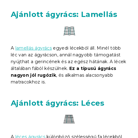
Ajánlott ágyrács: Lamellás
A
lamellás ágyrács
egyedi lécekből áll. Minél több
léc van az ágyrácson, annál nagyobb támogatást
nyújthat a gerincének és az egész hátának. A lécek
általában fából készülnek.
Ez a típusú ágyrács
nagyon jól rugózik
, és alkalmas alacsonyabb
matracokhoz is.
Ajánlott ágyrács: Léces
A
léces ágyrács
különböző szélességű fa lécekből