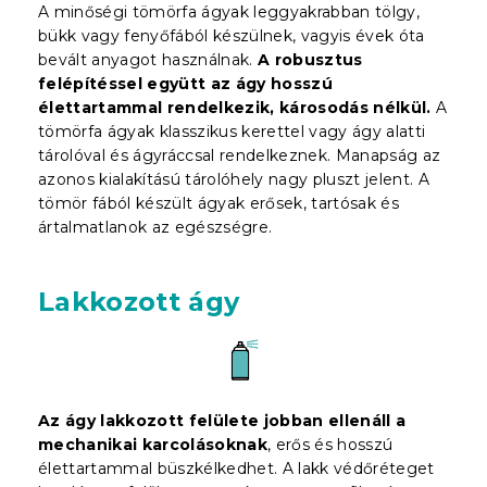
A minőségi tömörfa ágyak leggyakrabban tölgy,
bükk vagy fenyőfából készülnek, vagyis évek óta
bevált anyagot használnak.
A robusztus
felépítéssel együtt az ágy hosszú
élettartammal rendelkezik, károsodás nélkül.
A
tömörfa ágyak klasszikus kerettel vagy ágy alatti
tárolóval és ágyráccsal rendelkeznek. Manapság az
azonos kialakítású tárolóhely nagy pluszt jelent. A
tömör fából készült ágyak erősek, tartósak és
ártalmatlanok az egészségre.
Lakkozott ágy
Az ágy lakkozott felülete jobban ellenáll a
mechanikai karcolásoknak
, erős és hosszú
élettartammal büszkélkedhet. A lakk védőréteget