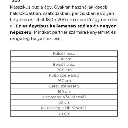
klasszikus dupla ágy. Gyakran használják kisebb
hálószobákban, szállodákban, panziókban és olyan
helyeken is, ahol 180 x 200 cm méretű ágy nem fér
el.
Ez az ágytípus kellemesen széles és nagyon
népszerű
. Mindkét partner számára kényelmet és
rengeteg helyet biztosít.
Külső hossz
206 cm
Belső hossz
200 cm
Külső szélesség
167 cm
Belső szélesség
160 cm
Magasság a fej résznél
50 cm
Magasság a láb résznél
34 cm