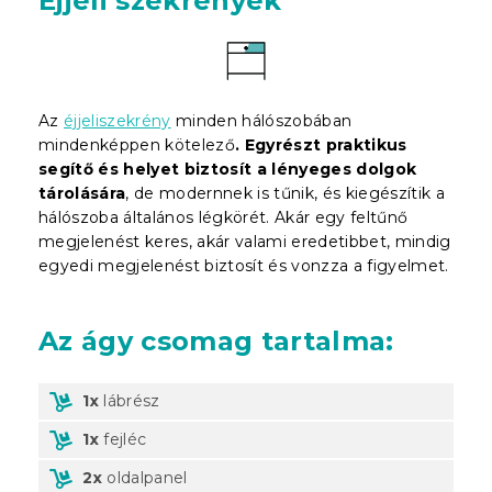
Éjjeli szekrények
Az
éjjeliszekrény
minden hálószobában
mindenképpen kötelező
. Egyrészt praktikus
segítő és helyet biztosít a lényeges dolgok
tárolására
, de modernnek is tűnik, és kiegészítik a
hálószoba általános légkörét. Akár egy feltűnő
megjelenést keres, akár valami eredetibbet, mindig
egyedi megjelenést biztosít és vonzza a figyelmet.
Az ágy csomag tartalma:
1x
lábrész
1x
fejléc
2x
oldalpanel