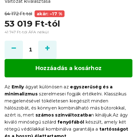
Változat kiválasztása
64 172 Ft-tól
akár: –17 %
53 019 Ft
-tól
41 747 Ft
-tól ÁFA nélkül
Egységár:
Hozzáadás a kosárhoz
Az
Emily
ágyat különösen az
egyszerűség és a
minimalizmus
szerelmesei fogják értékelni. Klasszikus
megjelenésével tökéletesen kiegészít minden
hálószobát, és könnyen kombinálható más bútorokkal,
azért is, mert
számos színváltozatba
n kínáljuk.Az ágy
kiváló minőségű szilárd
fenyőfából
készült, amely két
rétegű védőlakkal kombinálva garantálja a
tartósságot
és a hosszú élettartamot
.