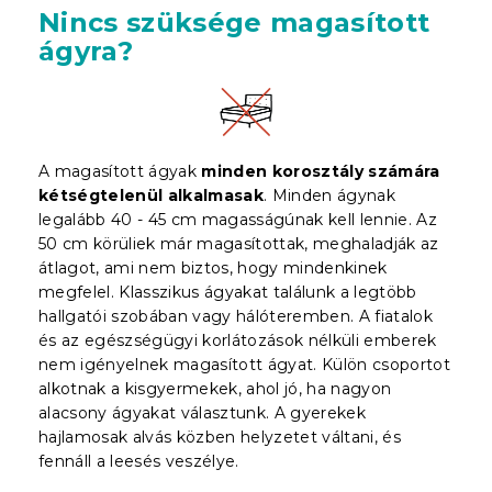
Nincs szüksége magasított
ágyra?
A magasított ágyak
minden korosztály számára
kétségtelenül alkalmasak
. Minden ágynak
legalább 40 - 45 cm magasságúnak kell lennie. Az
50 cm körüliek már magasítottak, meghaladják az
átlagot, ami nem biztos, hogy mindenkinek
megfelel. Klasszikus ágyakat találunk a legtöbb
hallgatói szobában vagy hálóteremben. A fiatalok
és az egészségügyi korlátozások nélküli emberek
nem igényelnek magasított ágyat. Külön csoportot
alkotnak a kisgyermekek, ahol jó, ha nagyon
alacsony ágyakat választunk. A gyerekek
hajlamosak alvás közben helyzetet váltani, és
fennáll a leesés veszélye.