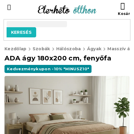
Ugrás
KO
a
fő
tartalomhoz
KERESÉS
Kezdőlap
Szobák
Hálószoba
Ágyak
Masszív ág
ADA ágy 180x200 cm, fenyőfa
Kedvezménykupon -10% "MINUSZ10"