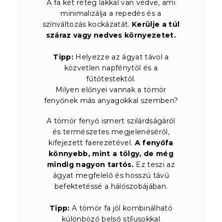
A fa két réteg lakkal van védve, ami
minimalizálja a repedés és a
színváltozás kockázatát.
Kerülje a túl
száraz vagy nedves környezetet.
Tipp:
Helyezze az ágyat távol a
közvetlen napfénytől és a
fűtőtestektől.
Milyen előnyei vannak a tömör
fenyőnek más anyagokkal szemben?
A tömör fenyő ismert szilárdságáról
és természetes megjelenéséről,
kifejezett faerezetével.
A fenyőfa
könnyebb, mint a tölgy, de még
mindig nagyon tartós.
Ez teszi az
ágyat megfelelő és hosszú távú
befektetéssé a hálószobájában.
Tipp:
A tömör fa jól kombinálható
különböző belső stílusokkal