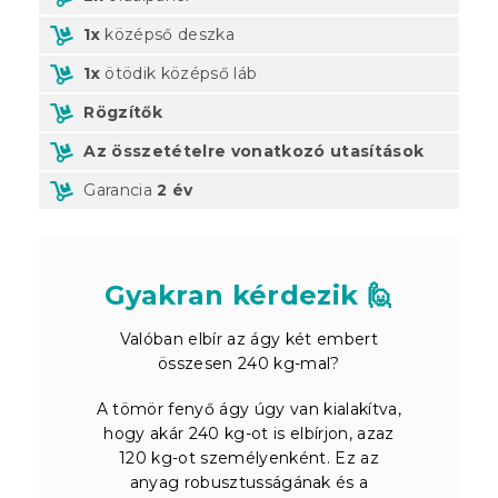
1x
középső deszka
1x
ötödik középső láb
Rögzítők
Az összetételre vonatkozó utasítások
Garancia
2 év
Gyakran kérdezik 🙋
Valóban elbír az ágy két embert
összesen 240 kg-mal?
A tömör fenyő ágy úgy van kialakítva,
hogy akár 240 kg-ot is elbírjon, azaz
120 kg-ot személyenként. Ez az
anyag robusztusságának és a