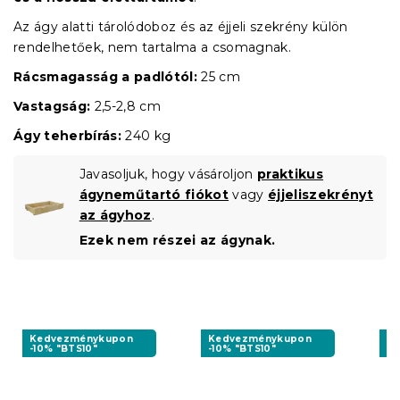
Az ágy alatti tárolódoboz és az éjjeli szekrény külön
rendelhetőek, nem tartalma a csomagnak.
Rácsmagasság a padlótól:
25 cm
Vastagság:
2,5-2,8 cm
Ágy teherbírás:
240 kg
Javasoljuk, hogy vásároljon
praktikus
ágyneműtartó fiókot
vagy
éjjeliszekrényt
az ágyhoz
.
Ezek nem részei az ágynak.
Kedvezménykupon
Kedvezménykupon
K
-10% "BTS10"
-10% "BTS10"
-1