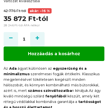
Változat kiválasztása
42 776 Ft-tól
akár: –16 %
35 872 Ft
-tól
28 246 Ft
-tól ÁFA nélkül
Egységár:
Hozzáadás a kosárhoz
Az
Ada
ágyat különösen az
egyszerűség és a
minimalizmus
szerelmesei fogják értékelni. Klasszikus
megjelenésével tökéletesen kiegészít minden
hálószobát, és könnyen kombinálható más bútorokkal,
azért is, mert
számos színváltozatba
n kínáljuk.Az ágy
kiváló minőségű szilárd
fenyőfából
készült, amely két
rétegű védőlakkal kombinálva garantálja a
tartósságot
és a hosszú élettartamot
.