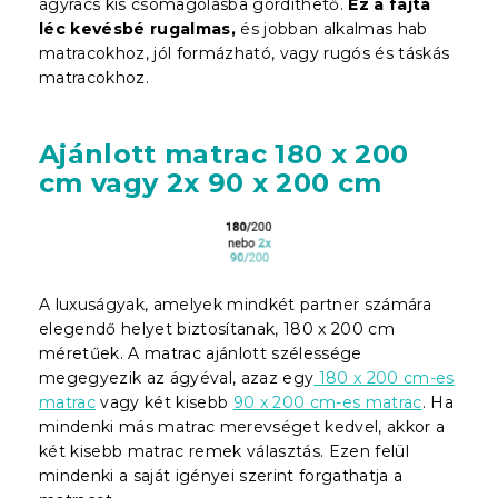
ágyrács kis csomagolásba gördíthető.
Ez a fajta
léc kevésbé rugalmas,
és jobban alkalmas hab
matracokhoz, jól formázható, vagy rugós és táskás
matracokhoz.
Ajánlott matrac 180 x 200
cm vagy 2x 90 x 200 cm
A luxuságyak, amelyek mindkét partner számára
elegendő helyet biztosítanak, 180 x 200 cm
méretűek. A matrac ajánlott szélessége
megegyezik az ágyéval, azaz egy
180 x 200 cm-es
matrac
vagy két kisebb
90 x 200 cm-es matrac
. Ha
mindenki más matrac merevséget kedvel, akkor a
két kisebb matrac remek választás. Ezen felül
mindenki a saját igényei szerint forgathatja a