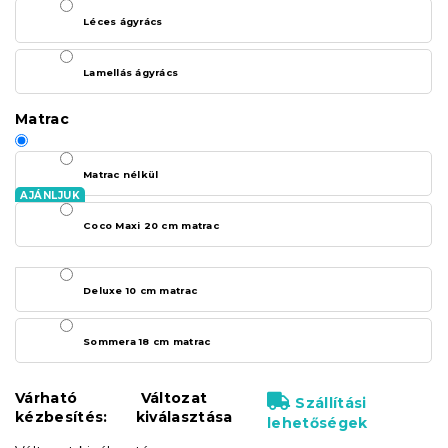
Léces ágyrács
Lamellás ágyrács
Matrac
Matrac nélkül
Coco Maxi 20 cm matrac
Deluxe 10 cm matrac
Sommera 18 cm matrac
Várható
Változat
Szállítási
kézbesítés:
kiválasztása
lehetőségek