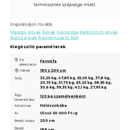
természetes szépsége miatt.
Inspirálódjon tovább
Masszív ágyak
Ágyak
Hálószoba
Kárpitozott ágyak
Ikaros ágyak
Ágyneműtartó fiók
Kiegészítő paraméterek
Fa
?
Fenyőfa
dekoráció
Méret
180 x 200 cm
?
Súly
32,25 kg, 47,85 kg, 55,05 kg, 37,8 kg,
20,75 kg, 51,75 kg, 63,25 kg, 58,95 kg,
30,6 kg, 59,35 kg, 42,1 kg, 27,95 kg
Ágy
120 kg személyenként
teherbírása
Alkalmas
Hálószobába
Ár
Olcsó 50 000 Ft-ig
Belső hossz
200 cm
Belső
188 cm