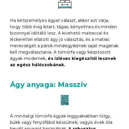
Ha kétszemélyes ágyat választ, akkor azt várja,
hogy több évig kitart, tágas, kényelmes és minden
bizonnyal időtálló lesz. A kivehető matraccal és
léckerettel ellátott ágy jó választás, és a matrac
merevségét a párok mindegyikének saját magának
kell megválasztania. A tömörfa vagy kárpitozott
ágyak modernek,
és ízléses kiegészítői lesznek
az egész hálószobának.
Ágy anyaga: Masszív
A minőségi tömörfa ágyak leggyakrabban tölgy,
bükk vagy fenyőfából készülnek, vagyis évek óta
bevált anyagot használnak.
A robusztus