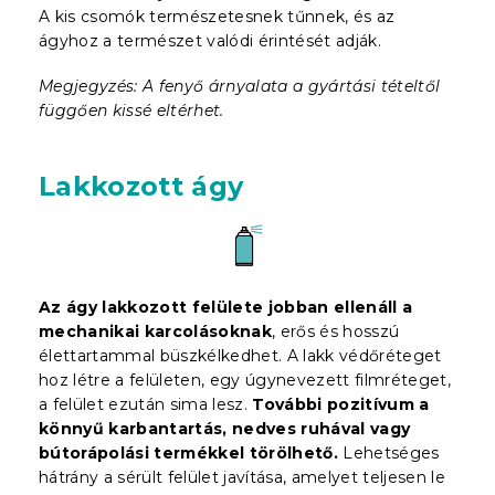
A kis csomók természetesnek tűnnek, és az
ágyhoz a természet valódi érintését adják.
Megjegyzés: A fenyő árnyalata a gyártási tételtől
függően kissé eltérhet.
Lakkozott ágy
Az ágy lakkozott felülete jobban ellenáll a
mechanikai karcolásoknak
, erős és hosszú
élettartammal büszkélkedhet. A lakk védőréteget
hoz létre a felületen, egy úgynevezett filmréteget,
a felület ezután sima lesz.
További pozitívum a
könnyű karbantartás, nedves ruhával vagy
bútorápolási termékkel törölhető.
Lehetséges
hátrány a sérült felület javítása, amelyet teljesen le