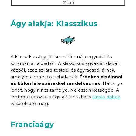
21 cm
Ágy alakja: Klasszikus
A klasszikus ágy jól ismert formája egyedül és
szilárdan áll a padlón. A klasszikus ágyak általában
vázból, azaz szilárd testből és ágyrácsból állnak,
amelyre a matracot ráhelyezik.
Érdekes dizájnnal
és különféle színekkel rendelkeznek
. Hátránya
lehet, hogy nincs tárhelye. Ne essen kétségbe. A
legtöbb klasszikus ágy alá kihúzható
tároló doboz
vásárolható meg.
Franciaágy