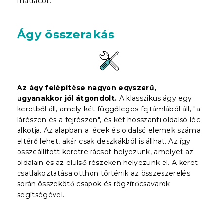
matracot.
Ágy összerakás
Az ágy felépítése nagyon egyszerű,
ugyanakkor jól átgondolt.
A klasszikus ágy egy
keretből áll, amely két függőleges fejtámlából áll, "a
lárészen és a fejrészen", és két hosszanti oldalsó léc
alkotja. Az alapban a lécek és oldalsó elemek száma
eltérő lehet, akár csak deszkákból is állhat. Az így
összeállított keretre rácsot helyezünk, amelyet az
oldalain és az elülső részeken helyezünk el. A keret
csatlakoztatása otthon történik az összeszerelés
során összekötő csapok és rögzítőcsavarok
segítségével.