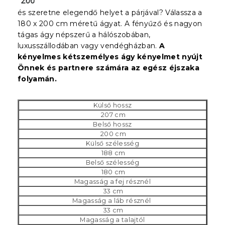
és szeretne elegendő helyet a párjával? Válassza a
180 x 200 cm méretű ágyat. A fényűző és nagyon
tágas ágy népszerű a hálószobában,
luxusszállodában vagy vendégházban.
A
kényelmes kétszemélyes ágy kényelmet nyújt
Önnek és partnere számára az egész éjszaka
folyamán.
Külső hossz
207 cm
Belső hossz
200 cm
Külső szélesség
188 cm
Belső szélesség
180 cm
Magasság a fej résznél
33 cm
Magasság a láb résznél
33 cm
Magasság a talajtól