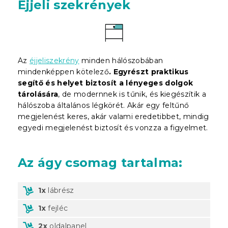
Éjjeli szekrények
Az
éjjeliszekrény
minden hálószobában
mindenképpen kötelező
. Egyrészt praktikus
segítő és helyet biztosít a lényeges dolgok
tárolására
, de modernnek is tűnik, és kiegészítik a
hálószoba általános légkörét. Akár egy feltűnő
megjelenést keres, akár valami eredetibbet, mindig
egyedi megjelenést biztosít és vonzza a figyelmet.
Az ágy csomag tartalma:
1x
lábrész
1x
fejléc
2x
oldalpanel