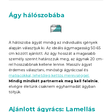
Ágy hálószobába
A hálószoba ágyát mindig az individuális igények
alapján választjuk ki. Az ideális ágymagasság 50-65
cm között ajánlott. Az ágy hosszát a magasabb
személy szerint határozzuk meg, az ágynak 20 cm-
rel hosszabbnak kellene lennie. Masszív ágyat
érdemes választani, minőségi ágyráccsal és
matracokkal, lehetőleg kettős merevséggel.
Mindig mindkét partnernek meg kell felelnie
,
elvégre életünk csaknem egyharmadát ágyban
töltjük.
Ajánlott ágyrács: Lamellás