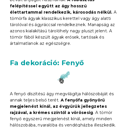
felépítéssel együtt az ágy hosszú
élettartammal rendelkezik, károsodás nélkül.
A
tömörfa ágyak klasszikus kerettel vagy ágy alatti
tárolóval és ágyráccsal rendelkeznek. Manapság az
azonos kialakítású tárolóhely nagy pluszt jelent. A
tömör fából készült ágyak erősek, tartósak és
ártalmatlanok az egészségre.
Fa dekoráció: Fenyő
A fenyő díszítésű ágy megvilágítja hálószobáját és
annak teljes belső terét.
A fenyőfa gyönyörű
megjelenést kínál, az évgyűrűk jellegzetes
rajzával, a krémes színtől a vörösesig
. A tömör
fenyő egyszerű megjelenést kínál, amely minden
hálószobába, nyaralóba és vendégházba illeszkedik.