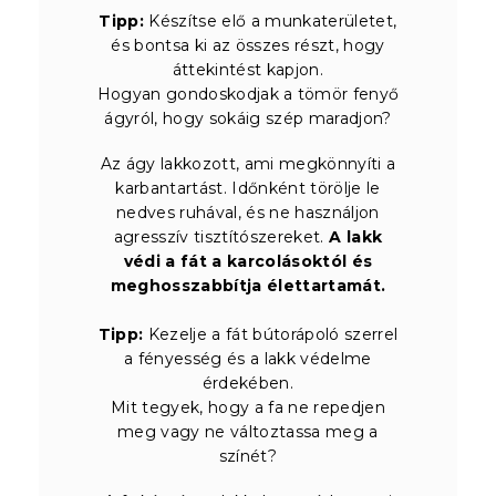
Tipp:
Készítse elő a munkaterületet,
és bontsa ki az összes részt, hogy
áttekintést kapjon.
Hogyan gondoskodjak a tömör fenyő
ágyról, hogy sokáig szép maradjon?
Az ágy lakkozott, ami megkönnyíti a
karbantartást. Időnként törölje le
nedves ruhával, és ne használjon
agresszív tisztítószereket.
A lakk
védi a fát a karcolásoktól és
meghosszabbítja élettartamát.
Tipp:
Kezelje a fát bútorápoló szerrel
a fényesség és a lakk védelme
érdekében.
Mit tegyek, hogy a fa ne repedjen
meg vagy ne változtassa meg a
színét?