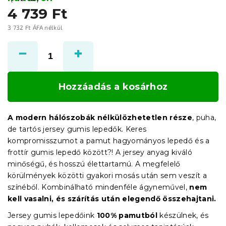
4 739 Ft
3 732 Ft ÁFA nélkül
Egységár:
Hozzáadás a kosárhoz
A modern hálószobák nélkülözhetetlen része
, puha,
de tartós jersey gumis lepedők. Keres
kompromisszumot a pamut hagyományos lepedő és a
frottír gumis lepedő között?! A jersey anyag kiváló
minőségű, és hosszú élettartamú. A megfelelő
körülmények közötti gyakori mosás után sem veszít a
színéből. Kombinálható mindenféle ágyneművel,
nem
kell vasalni, és szárítás után elegendő összehajtani.
Jersey gumis lepedőink
100% pamutból
készülnek, és