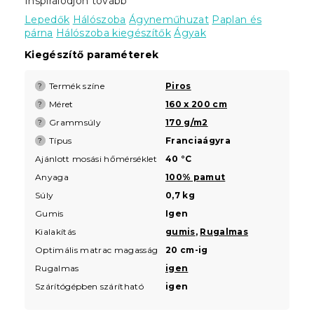
Inspirálódjon tovább
Lepedők
Hálószoba
Ágyneműhuzat
Paplan és
párna
Hálószoba kiegészítők
Ágyak
Kiegészítő paraméterek
Termék színe
Piros
?
Méret
160 x 200 cm
?
Grammsúly
170 g/m2
?
Típus
Franciaágyra
?
Ajánlott mosási hőmérséklet
40 °C
Anyaga
100% pamut
Súly
0,7 kg
Gumis
Igen
Kialakítás
gumis
,
Rugalmas
Optimális matrac magasság
20 cm-ig
Rugalmas
igen
Szárítógépben szárítható
igen