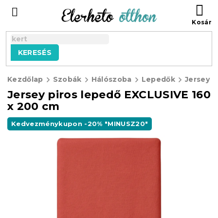
Ugrás
KO
a
fő
tartalomhoz
KERESÉS
Kezdőlap
Szobák
Hálószoba
Lepedők
Jersey E
Jersey piros lepedő EXCLUSIVE 160
x 200 cm
Kedvezménykupon -20% "MINUSZ20"