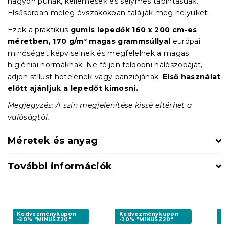
nagyon puhák, kellemesek és selymes tapintásúak.
Elsősorban meleg évszakokban találják meg helyüket.
Ezek a praktikus
gumis lepedők
160 x 200 cm-es
méretben, 170 g/m² magas grammsúllyal
európai
minőséget képviselnek és megfelelnek a magas
higiéniai normáknak. Ne féljen feldobni hálószobáját,
adjon stílust hotelének vagy panziójának.
Első használat
előtt ajánljuk a lepedőt kimosni.
Megjegyzés: A szín megjelenítése kissé eltérhet a
valóságtól.
Méretek és anyag
További információk
Kedvezménykupon
Kedvezménykupon
K
-20% "MINUSZ20"
-20% "MINUSZ20"
-2