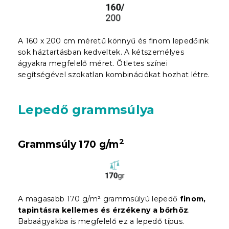
A 160 x 200 cm méretű könnyű és finom lepedőink
sok háztartásban kedveltek. A kétszemélyes
ágyakra megfelelő méret. Ötletes színei
segítségével szokatlan kombinációkat hozhat létre.
Lepedő grammsúlya
2
Grammsúly 170 g/m
A magasabb 170 g/m² grammsúlyú lepedő
finom,
tapintásra kellemes és érzékeny a bőrhöz
.
Babaágyakba is megfelelő ez a lepedő típus.