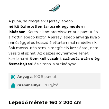
A puha, de mégis erős jersey lepedő
nélkülözhetetlen tartozék egy modern
lakásban
. Keresi a kompromisszumot a pamut és
a frottír lepedő közt?! A jersey lepedő anyaga kiváló
minőséggel és hosszú élettartammal rendelkezik.
Sok mosás után sem, a megfelelő kezeléssel, nem
veszíti el színét. Az összes ágyneművel lehet
kombinálni.
Nem kell vasalni, száradás után elég
összehajtani
és eltenni a szekrénybe.
Anyaga:
100% pamut
2
Grammsúlya
: 170 g/m
Lepedő mérete 160 x 200 cm