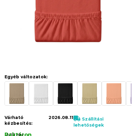
Egyéb változatok:
Várható
2026.08.11
Szállítási
kézbesítés:
lehetőségek
Raktáron
(>10 db)