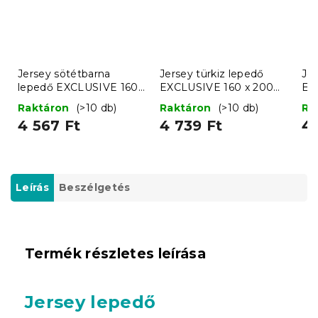
Jersey sötétbarna
Jersey türkiz lepedő
Je
lepedő EXCLUSIVE 160
EXCLUSIVE 160 x 200
EX
x 200 cm
cm
20
Raktáron
(>10 db)
Raktáron
(>10 db)
Ra
4 567 Ft
4 739 Ft
4 
Leírás
Beszélgetés
Termék részletes leírása
Jersey lepedő