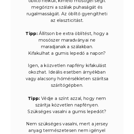
öblítő nélküli, kímélő mosógél segít
megőrizni a szálak puhaságát és
rugalmasságát. Az öblítő gyengítheti
az elaszticitást.
Tipp:
Állítson be extra öblítést, hogy a
mosószer maradványai ne
maradjanak a szálakban.
Kifakulhat a gumis lepedő a napon?
Igen, a közvetlen napfény kifakulást
okozhat. Ideális esetben árnyékban
vagy alacsony hőmérsékleten szárítsa
szárítógépben.
Tipp:
Védje a színt azzal, hogy nem
szárítja közvetlen napfényen.
Szükséges vasalni a gumis lepedőt?
Nem szükséges vasalni, mert a jersey
anyag természetesen nem igényel