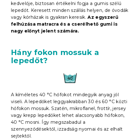
kedvelője, biztosan értékelni fogja a gumis szélű
lepedőt. Keresett minden szállás helyen, de óvodák
vagy kórházak is gyakran keresik.
Az egyszerű
felhúzása matracra és a cserélhető gumi is
nagy előnyt jelent
számára
.
Hány fokon mossuk a
lepedőt?
A kíméletes 40 °C hőfokot mindegyik anyag jól
viseli. A lepedőket leggyakrabban 30 és 60 °C közti
hőfokon mossuk. Szatén, mikroflanel, frottír, jersey
vagy krepp lepedőket lehet alacsonyabb hőfokon,
40 °C mosni. Így megszabadul a
szennyeződésektől, izzadság nyomai és az elhalt
sejtektől.