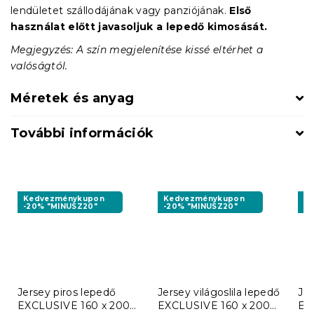
lendületet szállodájának vagy panziójának.
Első
használat előtt javasoljuk a lepedő kimosását.
Megjegyzés: A szín megjelenítése kissé eltérhet a
valóságtól.
Méretek és anyag
További információk
Kedvezménykupon
Kedvezménykupon
K
-20% "MINUSZ20"
-20% "MINUSZ20"
-2
Jersey piros lepedő
Jersey világoslila lepedő
Je
EXCLUSIVE 160 x 200
EXCLUSIVE 160 x 200
EX