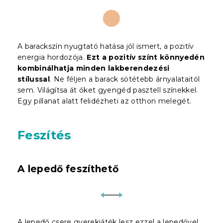
A barackszín nyugtató hatása jól ismert, a pozitív
energia hordozója.
Ezt a pozitív színt könnyedén
kombinálhatja minden lakberendezési
stílussal
. Ne féljen a barack sötétebb árnyalataitól
sem. Világítsa át őket gyengéd pasztell színekkel.
Egy pillanat alatt felidézheti az otthon melegét.
Feszítés
A lepedő feszíthető
A lepedő csere gyerekjáték lesz ezzel a lepedővel.