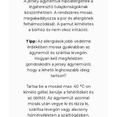
A jersey ágyneműk hipoallergének a
légáteresztő tulajdonságoknak
köszönhetően. A rendszeres mosás
megakadályozza a por és allergének
felhalmozódását. A pamut kíméletes
a bőrhöz és nem okoz irritációt.
Tipp:
Az allergiások jobb védelme
érdekében mossa gyakrabban az
ágyneműt és szárítsa levegőn.
Hogyan kell megfelelően
gondoskodni a jersey ágyneműről,
hogy a lehető leghosszabb ideig
tartson?
Tartsa be a mosást max. 40 °C-on
kímélő géllel, kerülje a fehérítőket és
az öblítőt. Az ágyneműt azonnal
mosás után vegye ki és rázza ki,
szárítsa levegőn vagy alacsony
hőmérsékleten a szárítógépben.