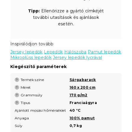
Tipp:
Ellenőrizze a gyártó címkéjét
további utasítások és ajánlások
esetén.
Inspirálódjon tovább
Jersey lepedők
Lepedők
Hálószoba
Pamut lepedők
Mikroplüss lepedők
Jersey lepedők lycrával
Kiegészítő paraméterek
Termék színe
Sárgabarack
?
Méret
160 x 200 cm
?
Grammsúly
170 g/m2
?
Típus
Franciaágyra
?
Ajánlott mosási hőmérséklet
40 °C
Anyaga
100% pamut
Súly
0,7 kg