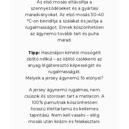
Az első mosás eltávolítja a
szennyeződéseket és a gyártási
maradványokat. Az első mosás 30–40
°C-on beindítja a szálakat és javítja a
rugalmasságot. Ennek köszönhetően
az ágynemű tovább tart és puha
marad.
Tipp:
Használjon kímélő mosógélt
öblítő nélkül – az öblítő csökkenti az
anyag légáteresztő képességét és
rugalmasságát.
Melyek a jersey ágynemű fő előnyei?
A jersey ágynemű rugalmas, nem
csúszik és szorosan tart a matracon. A
100% pamutnak köszönhetően
hosszú élettartamú és kellemes
tapintású. Nem kell vasalni – elég
mosás után kirázni és felakasztani.