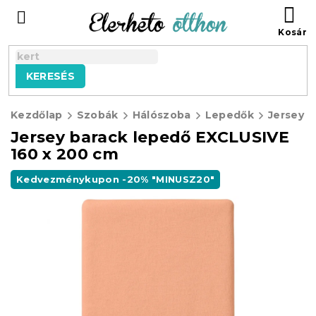
Ugrás
KO
a
fő
tartalomhoz
KERESÉS
Kezdőlap
Szobák
Hálószoba
Lepedők
Jersey E
Jersey barack lepedő EXCLUSIVE
160 x 200 cm
Kedvezménykupon -20% "MINUSZ20"