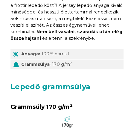
a frottír lepedő közt?! A jersey lepedő anyaga kiváló
minőséggel és hosszú élettartammal rendelkezik.
Sok mosás után sem, a megfelelő kezeléssel, nem
veszíti el színét. Az összes ágyneművel lehet
kombinálni.
Nem kell vasalni, száradás után elég
összehajtani
és eltenni a szekrénybe.
Anyaga:
100% pamut
2
Grammsúlya
: 170 g/m
Lepedő grammsúlya
2
Grammsúly 170 g/m