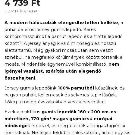
4 739 Ft
3 732 Ft ÁFA nélkül
Egységár:
A modern hálószobák elengedhetetlen kelléke
, a
puha, de erős Jersey gumis lepedő. Keres
kompromisszumot a pamut lepedő és a frottír lepedő
között?! A jersey anyag kiváló minőségű és hosszú
élettartamú. Még gyakori mosás után sem veszít
színéből, ha megfelelő körülmények között történik a
mosás. Mindenféle ágyneművel kombinálható,
nem
igényel vasalást, szárítás után elegendő
összehajtani.
Jersey gumis lepedőink
100% pamutból
készülnek, és
nagyon puhák, kellemesek és selymes tapintásúak.
Főleg a meleg évszakokban veszik hasznukat.
Ezek a praktikus
gumis lepedők
160 x 200 cm-es
méretben, 170 g/m² magas gramázsú
európai
minőséget
érnek el, és megfelelnek a magas higiéniai
normáknak. Ne féljen feldobni hálószobáját, adjon egy kis