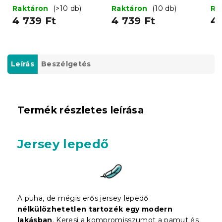
cm
cm
20
Raktáron
(>10 db)
Raktáron
(10 db)
Ra
4 739 Ft
4 739 Ft
4 
Leírás
Beszélgetés
Termék részletes leírása
Jersey lepedő
A puha, de mégis erős jersey lepedő
nélkülözhetetlen tartozék egy modern
lakásban
. Keresi a kompromisszumot a pamut és