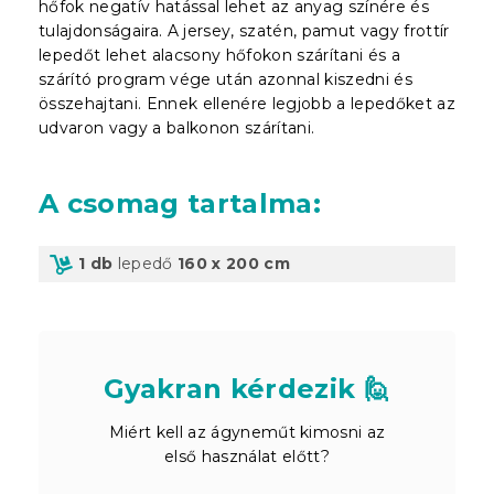
hőfok negatív hatással lehet az anyag színére és
tulajdonságaira. A jersey, szatén, pamut vagy frottír
lepedőt lehet alacsony hőfokon szárítani és a
szárító program vége után azonnal kiszedni és
összehajtani. Ennek ellenére legjobb a lepedőket az
udvaron vagy a balkonon szárítani.
A csomag tartalma
:
1 db
lepedő
160 x 200 cm
Gyakran kérdezik 🙋
Miért kell az ágyneműt kimosni az
első használat előtt?