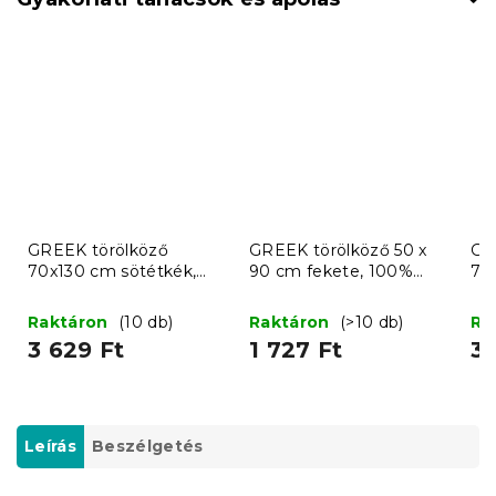
GREEK törölköző
GREEK törölköző 50 x
GR
70x130 cm sötétkék,
90 cm fekete, 100%
70
100% pamut
pamut
pa
Raktáron
(10 db)
Raktáron
(>10 db)
Ra
3 629 Ft
1 727 Ft
3 
Leírás
Beszélgetés