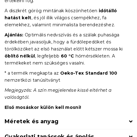
értékelni fog.
A diszkrét görög mintának köszönhetően
időtálló
hatást kelt
, és jól illik világos csempékhez, fa
elemekhez, valamint minimalista berendezéshez.
Ajánlás:
Optimális nedvszívás és a szálak puhasága
érdekében javasoljuk, hogy a fürdőlepedőket és
törölközőket az első használat előtt kétszer mossa ki
öblítő nélkül
, legfeljebb
60 °C
hőmérsékleten. A
termékeket nem szükséges vasalni.
* a termék megkapta az
Oeko-Tex Standard 100
nemzetközi tanúsítványt
Megjegyzés: A szín megjelenése kissé eltérhet a
valóságtól.
Első mosáskor külön kell mosni!
Méretek és anyag
Gyakorlati tanácsok és ápolás