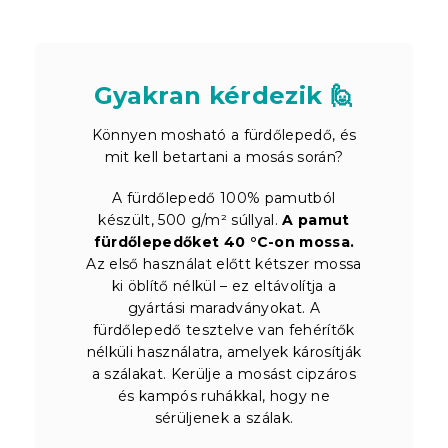
Gyakran kérdezik 🙋
Könnyen mosható a fürdőlepedő, és
mit kell betartani a mosás során?
A fürdőlepedő 100% pamutból
készült, 500 g/m² súllyal.
A pamut
fürdőlepedőket 40 °C-on mossa.
Az első használat előtt kétszer mossa
ki öblítő nélkül – ez eltávolítja a
gyártási maradványokat. A
fürdőlepedő tesztelve van fehérítők
nélküli használatra, amelyek károsítják
a szálakat. Kerülje a mosást cipzáros
és kampós ruhákkal, hogy ne
sérüljenek a szálak.