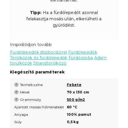
Tipp:
Ha a fürdőlepedőt azonnal
felakasztja mosás után, elkerülheti a
gyűrődést.
Inspirálódjon tovább
Fürdőlepedők díszbordűrrel
Fürdőlepedők
Törölközők és fürdőlepedők
Fürdőszoba
Adam
törülközők
Strandtörölköző
Kiegészítő paraméterek
Termék színe
Fekete
?
Méret
70 x 130 cm
?
Grammsúly
500 g/m2
?
Ajánlott mosási hőmérséklet
60 °C
Anyaga
100% pamut
Súly
0,5 kg