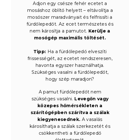
Adjon egy csésze fehér ecetet a
mosáshoz öblítő helyett – eltávolítja a
mosószer maradványait és felfrissíti a
fürdőlepedőt. Az ecet természetes és
nem károsítja a pamutot.
Kerülje a
mosógép maximális töltését.
Tipp:
Ha a fürdőlepedő elveszíti
frissességét, az ecetet rendszeresen,
havonta egyszer használhatja.
Szükséges vasalni a fürdőlepedőt,
hogy szép maradjon?
A pamut fürdőlepedőt nem
szükséges vasalni.
Levegőn vagy
közepes hőmérsékleten a
szárítógépben szárítva a szálak
kiegyenesednek.
A vasalás
károsíthatja a szálak szerkezetét és
csökkentheti a fürdőlepedő
élettartamát.