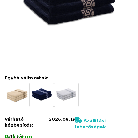
Egyéb változatok:
Várható
2026.08.13
Szállítási
kézbesítés:
lehetőségek
Raktáron
(>10 db)