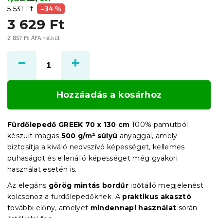
5 531 Ft
–34 %
3 629 Ft
2 857 Ft ÁFA nélkül
Egységár:
Hozzáadás a kosárhoz
Fürdőlepedő GREEK 70 x 130 cm
100% pamutból
készült magas
500 g/m² súlyú
anyaggal, amely
biztosítja a kiváló nedvszívó képességet, kellemes
puhaságot és ellenálló képességet még gyakori
használat esetén is.
Az elegáns
görög mintás bordűr
időtálló megjelenést
kölcsönöz a fürdőlepedőknek. A
praktikus akasztó
további előny, amelyet
mindennapi használat
során