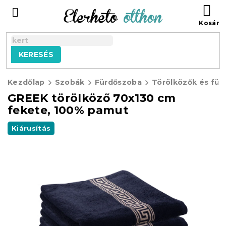
Ugrás
KO
a
fő
tartalomhoz
KERESÉS
Kezdőlap
Szobák
Fürdőszoba
Törölközők és für
GREEK törölköző 70x130 cm
fekete, 100% pamut
Kiárusítás