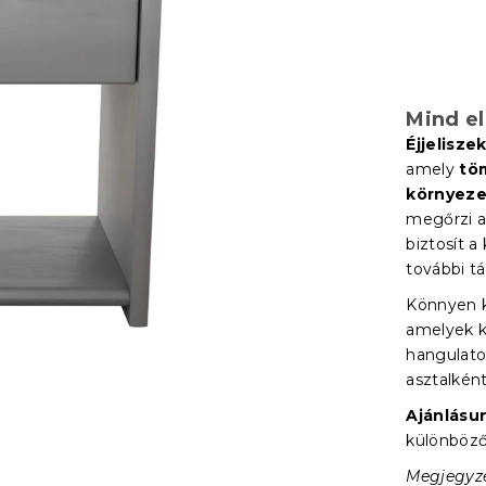
Mind e
Éjjelisze
amely
tö
környeze
megőrzi a 
biztosít a
további tá
Könnyen k
amelyek k
hangulatot
asztalként
Ajánlásu
különböző
Megjegyzé