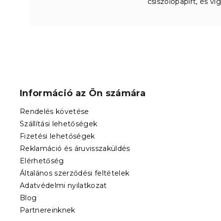
csiszolópapírt, és vi
L
á
b
Információ az Ön számára
l
é
Rendelés követése
c
Szállítási lehetőségek
Fizetési lehetőségek
Reklamáció és áruvisszaküldés
Elérhetőség
Általános szerződési feltételek
Adatvédelmi nyilatkozat
Blog
Partnereinknek