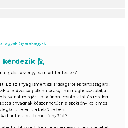
kó ágyak
Gyerekágyak
 kérdezik 🙋
na éjjeliszekrény, és miért fontos ez?
t. Ez az anyag ismert szilárdságáról és tartósságáról.
ik a nedvesség ellenállására, ami meghosszabbítja a
lan bevonat megőrzi a fa finom mintázatát és modern
etes anyagnak köszönhetően a szekrény kellemes
es légkört teremt a belső térben.
karbantartani a tömör fenyőfát?
yhe tisztítószert. Kerülje az agresszív vegyszereket,