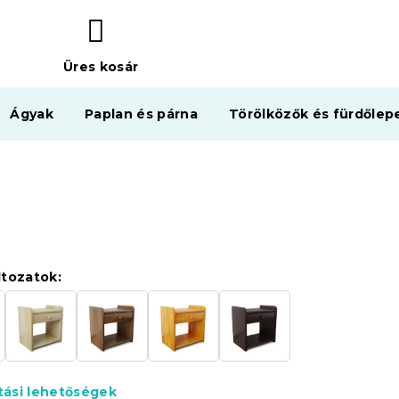
Üres kosár
KOSÁR
Ágyak
Paplan és párna
Törölközők és fürdőlep
ltozatok:
ítási lehetőségek