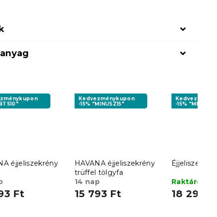
k
 anyag
ezménykupon
Kedvezménykupon
Kedvezményk
BTS10"
-15% "MINUSZ15"
-15% "MINUSZ1
A éjjeliszekrény
HAVANA éjjeliszekrény
Éjjeliszekrén
trüffel tölgyfa
p
14 nap
Raktáron
(
93 Ft
15 793 Ft
18 297 F