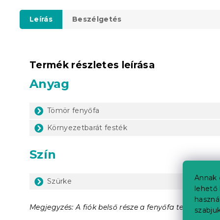
Leírás
Beszélgetés
Termék részletes leírása
Anyag
Tömör fenyőfa
Környezetbarát festék
Szín
Annak 
Szürke
lehető 
haszná
Megjegyzés: A fiók belső része a fenyőfa természetes
szabjuk