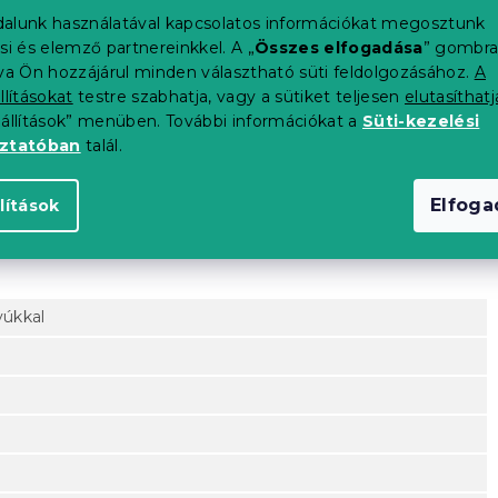
alunk használatával kapcsolatos információkat megosztunk
si és elemző partnereinkkel. A „
Összes elfogadása
” gombr
tva Ön hozzájárul minden választható süti feldolgozásához.
A
llításokat
testre szabhatja, vagy a sütiket teljesen
elutasíthatj
eállítások” menüben. További információkat a
Süti-kezelési
oztatóban
talál.
Elfog
lítások
yúkkal