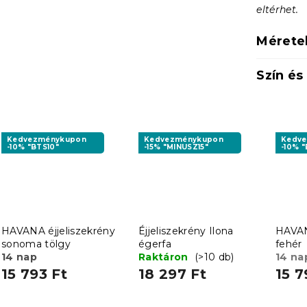
eltérhet.
Mérete
Szín és
Kedvezménykupon
Kedvezménykupon
Kedv
-10% "BTS10"
-15% "MINUSZ15"
-10% "
HAVANA éjjeliszekrény
Éjjeliszekrény Ilona
HAVAN
sonoma tölgy
égerfa
fehér
14 nap
Raktáron
(>10 db)
14 na
15 793 Ft
18 297 Ft
15 7