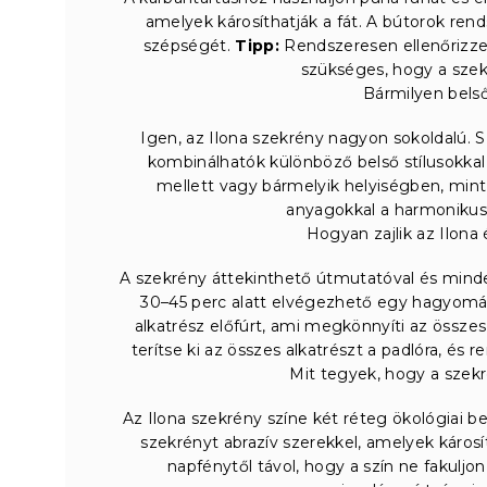
amelyek károsíthatják a fát. A bútorok ren
szépségét.
Tipp:
Rendszeresen ellenőrizze 
szükséges, hogy a szekr
Bármilyen belső
Igen, az Ilona szekrény nagyon sokoldalú. 
kombinálhatók különböző belső stílusokkal 
mellett vagy bármelyik helyiségben, mint 
anyagokkal a harmonikus
Hogyan zajlik az Ilona 
A szekrény áttekinthető útmutatóval és mind
30–45 perc alatt elvégezhető egy hagyomá
alkatrész előfúrt, ami megkönnyíti az összes
terítse ki az összes alkatrészt a padlóra, és
Mit tegyek, hogy a szekr
Az Ilona szekrény színe két réteg ökológiai be
szekrényt abrazív szerekkel, amelyek károsí
napfénytől távol, hogy a szín ne fakuljon