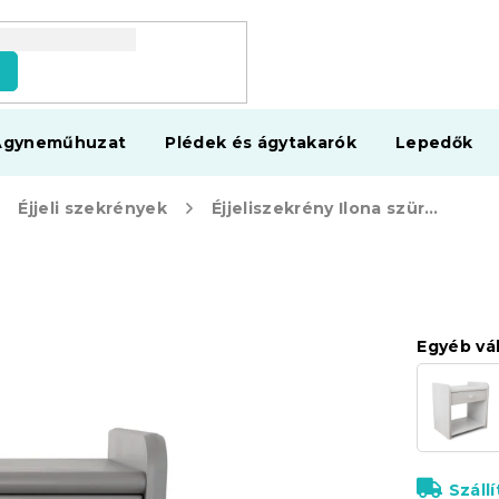
s
Ágyneműhuzat
Plédek és ágytakarók
Lepedők
Éjjeli szekrények
Éjjeliszekrény Ilona szürke
Egyéb vá
Száll