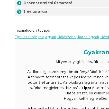
Összeszerelési útmutató
2 év
garancia
Inspirálódjon tovább
Éjjeli szekrények
Ágyak
Hálószoba
Ikaros ágyak
Házi
Gyakran
Milyen anyagból készült az Ilo
Az Ilona éjjeliszekrény tömör fenyőfából készül
A fenyőfa természetes képességgel rendelkez
bútor élettartamát. Az ökológiailag ártalmat
szürke megjelenést biztosít.
Tipp:
A termész
illatot áraszt, és kellem
Hogyan kell megfelelően 
A karbantartáshoz használjon puha ruhát és en