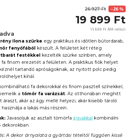
26 927 Ft
–26 %
19 899 Ft
15 669 Ft ÁFA nélkül
ladva
Egysé
krény Ilona szürke
egy praktikus és időtlen bútordarab,
mör fenyőfából
készült. A felületet két réteg
tbarát festékkel
kezelték szürke színben, amely
fa finom erezetét a felületen. A praktikus fiók helyet
 kéznél tartandó apróságoknak, az nyitott polc pedig
rolóhelyet kínál.
ombinálható fa dekorokkal és finom pasztell színekkel,
iemelik a
tömör fa varázsát
. Az otthonában meghitt
 áraszt, akár az ágy mellé helyezi, akár kisebb tároló
 használja a lakás más részein.
nk:
Javasoljuk az asztalt tömörfa
ágyakkal
kombinálni
 dekorokban.
s: A dekor árnyalata a gyártási tételtől függően kissé