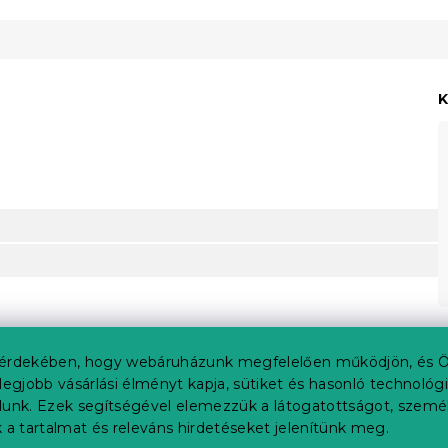
K
érdekében, hogy webáruházunk megfelelően működjön, és Ö
legjobb vásárlási élményt kapja, sütiket és hasonló technológ
lunk. Ezek segítségével elemezzük a látogatottságot, szemé
 színében van.
 a tartalmat és releváns hirdetéseket jelenítünk meg.