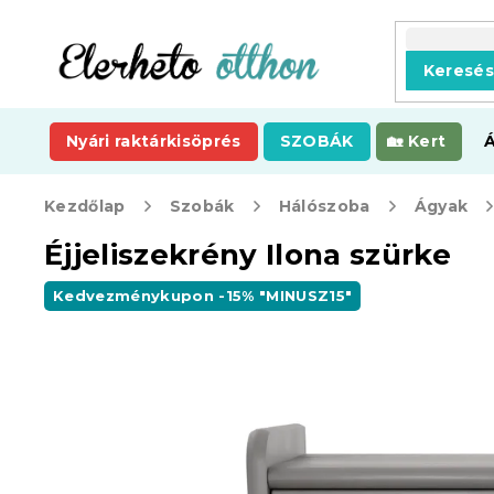
Ugrás
a
fő
Keresé
tartalomhoz
Nyári raktárkisöprés
SZOBÁK
Kert
Kezdőlap
Szobák
Hálószoba
Ágyak
Éjjeliszekrény Ilona szürke
Kedvezménykupon -15% "MINUSZ15"