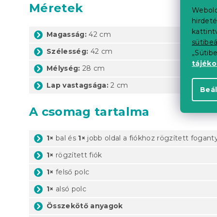
Méretek
Webold
hirdeté
kattin
Magasság:
42 cm
sütibeá
Szélesség:
42 cm
„Sütib
tájék
Mélység:
28 cm
Lap vastagsága:
2 cm
Beál
A csomag tartalma
1×
bal és
1×
jobb oldal a fiókhoz rögzített fogant
1×
rögzített fiók
1×
felső polc
1×
alsó polc
Összekötő anyagok