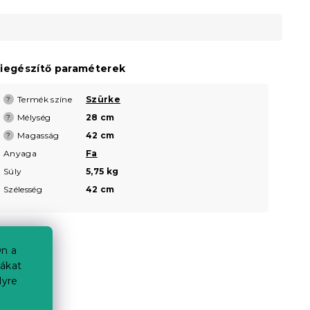
iegészítő paraméterek
Termék színe
Szürke
?
Mélység
28 cm
?
Magasság
42 cm
?
Anyaga
Fa
Súly
5,75 kg
Szélesség
42 cm
n a
iákat
lyre