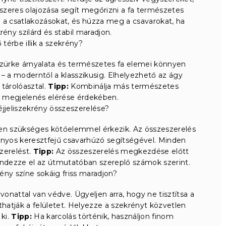
dszeres olajozása segít megőrizni a fa természetes
a csatlakozásokat, és húzza meg a csavarokat, ha
ény szilárd és stabil maradjon.
 térbe illik a szekrény?
Szürke árnyalata és természetes fa elemei könnyen
– a moderntől a klasszikusig. Elhelyezhető az ágy
tárolóasztal.
Tipp:
Kombinálja más természetes
 megjelenés elérése érdekében.
éjjeliszekrény összeszerelése?
en szükséges kötőelemmel érkezik. Az összeszerelés
nyos keresztfejű csavarhúzó segítségével. Minden
zerelést.
Tipp:
Az összeszerelés megkezdése előtt
 rendezze el az útmutatóban szereplő számok szerint.
ény színe sokáig friss maradjon?
vonattal van védve. Ügyeljen arra, hogy ne tisztítsa a
thatják a felületet. Helyezze a szekrényt közvetlen
 ki.
Tipp:
Ha karcolás történik, használjon finom