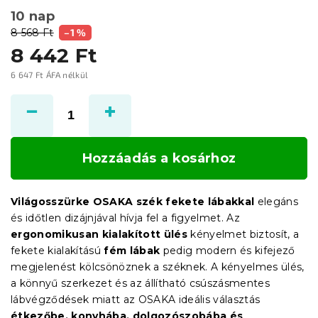
10 nap
8 568 Ft
–1 %
8 442 Ft
6 647 Ft ÁFA nélkül
Egységár:
Hozzáadás a kosárhoz
Világosszürke OSAKA szék fekete lábakkal
elegáns
és időtlen dizájnjával hívja fel a figyelmet. Az
ergonomikusan kialakított ülés
kényelmet biztosít, a
fekete kialakítású
fém lábak
pedig modern és kifejező
megjelenést kölcsönöznek a széknek. A kényelmes ülés,
a könnyű szerkezet és az állítható csúszásmentes
lábvégződések miatt az OSAKA ideális választás
étkezőbe, konyhába, dolgozószobába és