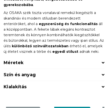
gyerekszobába
.
Az OSAKA szék tiszta vonalaival remekül kiegészíti a
skandináv és modern stílusban berendezett
enteriőröket, ahol a
egyszerűség és funkcionalitás
áll
a középpontban. A fekete lábak elegáns kontrasztot
teremtenek és könnyen kombinálhatók kiegészítőkkel
és bútorokkal, legyen az természetes vagy ipari stílus. Az
ülés
különböző színváltozatokban
érhető el, amelyek
új életet visznek a térbe és
egyedi stílust
adnak neki.
Méretek
Szín és anyag
Kialakítás