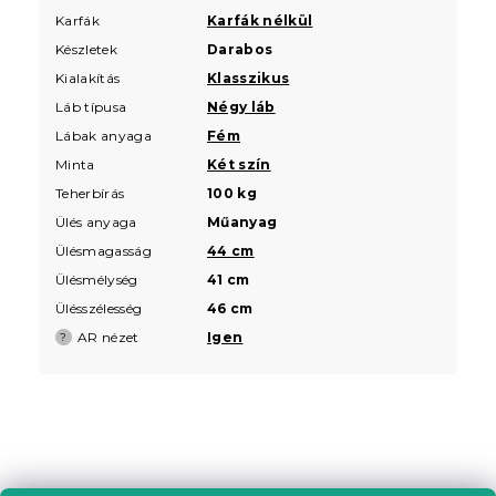
Karfák
Karfák nélkül
Készletek
Darabos
Kialakítás
Klasszikus
Láb típusa
Négy láb
Lábak anyaga
Fém
Minta
Két szín
Teherbírás
100 kg
Ülés anyaga
Műanyag
Ülésmagasság
44 cm
Ülésmélység
41 cm
Ülésszélesség
46 cm
AR nézet
Igen
?
L
á