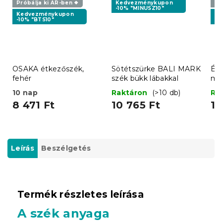
Próbálja ki AR-ben ❖
Kedvezménykupon
Pr
-10% "MINUSZ10"
Kedvezménykupon
K
-10% "BTS10"
-1
OSAKA étkezőszék,
Sötétszürke BALI MARK
Ét
fehér
szék bükk lábakkal
mű
10 nap
Raktáron
(>10 db)
Ra
8 471 Ft
10 765 Ft
10
Leírás
Beszélgetés
Termék részletes leírása
A szék anyaga