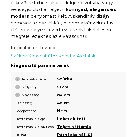
étkezőasztalhoz, akár a dolgozószobába vagy
vendégszobába helyezi,
könnyed, elegáns és
modern
benyomást kelt. A skandináv dizájn
nemcsak az esztétikát, hanem a kényelmet is
előtérbe helyezi, ezért ez a szék tökéletesen
megfelel ezeknek az elvárásoknak.
Inspirálódjon tovább
Székek
Konyhabútor
Konyha
Asztalok
Kiegészítő paraméterek
Termék színe
Szürke
?
Mélység
51 cm
?
Magasság
84 cm
?
Szélesség
46 cm
Forgatható
Nem
Háttámla alakja
Lekerekített
Háttámla kialakítása
Teljes háttámla
Huzat
Párnázás nélkül