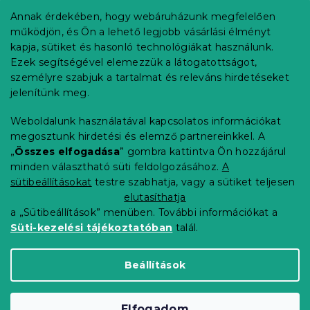
b
Annak érdekében, hogy webáruházunk megfelelően
Információ az Ön számára
l
működjön, és Ön a lehető legjobb vásárlási élményt
é
Rendelés követése
kapja, sütiket és hasonló technológiákat használunk.
c
Ezek segítségével elemezzük a látogatottságot,
Szállítási lehetőségek
személyre szabjuk a tartalmat és releváns hirdetéseket
Fizetési lehetőségek
jelenítünk meg.
Reklamáció és áruvisszaküldés
Elérhetőség
Weboldalunk használatával kapcsolatos információkat
Általános szerződési feltételek
megosztunk hirdetési és elemző partnereinkkel. A
Adatvédelmi nyilatkozat
„
Összes elfogadása
” gombra kattintva Ön hozzájárul
minden választható süti feldolgozásához.
A
Blog
sütibeállításokat
testre szabhatja, vagy a sütiket teljesen
Partnereinknek
elutasíthatja
a „Sütibeállítások” menüben. További információkat a
Süti-kezelési tájékoztatóban
talál.
Shoptet Premium készítette
Beállítások
Copyright 2026
Elerheto otthon
. Minden jog
Elfogadom
fenntartva.
Süti beállítások szerkesztése