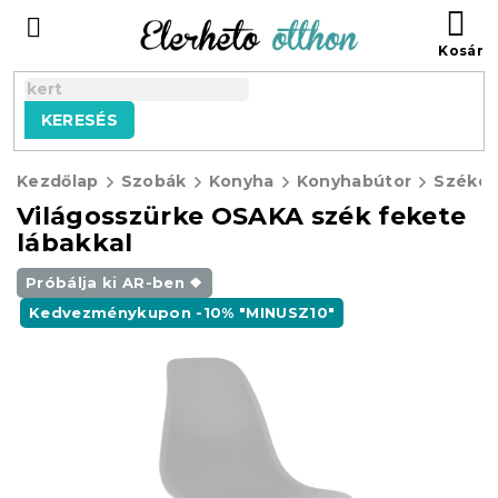
Ugrás
KO
a
fő
tartalomhoz
KERESÉS
Kezdőlap
Szobák
Konyha
Konyhabútor
Széke
Világosszürke OSAKA szék fekete
lábakkal
Próbálja ki AR-ben ❖
Kedvezménykupon -10% "MINUSZ10"