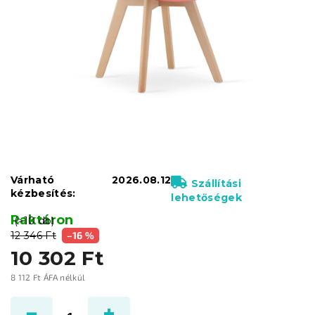
Várható
2026.08.12
Szállítási
kézbesítés:
lehetőségek
Raktáron
(>10 db)
12 346 Ft
–16 %
10 302 Ft
8 112 Ft ÁFA nélkül
Egységár: