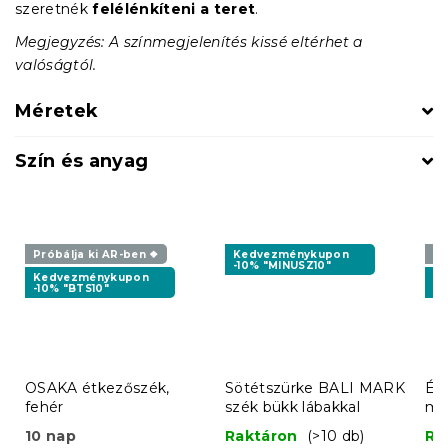
szeretnék
felélénkíteni a teret
.
Megjegyzés: A színmegjelenítés kissé eltérhet a
valóságtól.
Méretek
Szín és anyag
Próbálja ki AR-ben ❖
Kedvezménykupon
Pr
-10% "MINUSZ10"
Kedvezménykupon
K
-10% "BTS10"
-1
OSAKA étkezőszék,
Sötétszürke BALI MARK
Ét
fehér
szék bükk lábakkal
mű
10 nap
Raktáron
(>10 db)
Ra