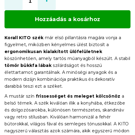
Hozzáadás a kosárhoz
Korall KITO szék
már első pillantásra magára vonja a
figyelmet, miközben kényelmes ülést biztosít a
ergonomikusan kialakított ülőfelületnek
köszönhetően, amely tartós műanyagból készült. A stabil
tömör bükkfa lábak
szilárdságot és hosszú
élettartamot garantálnak. A minőségi anyagok és a
modern dizájn kombinációja praktikus és dekoratív
darabbá teszi ezt a széket.
A mustár szín
frissességet és meleget kölcsönöz
a
belső térnek. A szék kiválóan illik a konyhába, étkezőbe
és dolgozósarokba, különösen természetes, skandináv
vagy retro stílusban. Kiválóan harmonizál a fehér
bútorokkal, világos fával és semleges tónusokkal. A KITO
nagyszerű választás azok számára, akik egyszerű módon