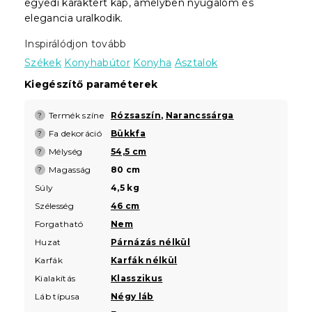
egyedi karaktert kap, amelyben nyugalom és
elegancia uralkodik.
Inspirálódjon tovább
Székek
Konyhabútor
Konyha
Asztalok
Kiegészítő paraméterek
Termék színe
Rózsaszín
,
Narancssárga
?
Fa dekoráció
Bükkfa
?
Mélység
54,5 cm
?
Magasság
80 cm
?
Súly
4,5 kg
Szélesség
46 cm
Forgatható
Nem
Huzat
Párnázás nélkül
Karfák
Karfák nélkül
Kialakítás
Klasszikus
Láb típusa
Négy láb