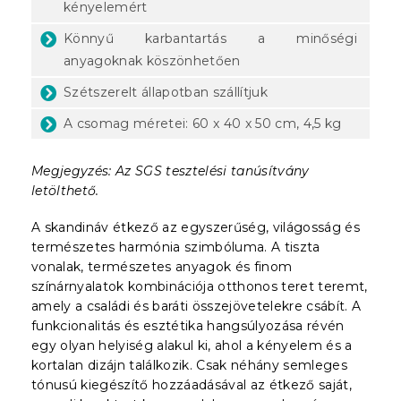
kényelemért
Könnyű karbantartás a minőségi
anyagoknak köszönhetően
Szétszerelt állapotban szállítjuk
A csomag méretei: 60 x 40 x 50 cm, 4,5 kg
Megjegyzés: Az SGS tesztelési tanúsítvány
letölthető.
A skandináv étkező az egyszerűség, világosság és
természetes harmónia szimbóluma. A tiszta
vonalak, természetes anyagok és finom
színárnyalatok kombinációja otthonos teret teremt,
amely a családi és baráti összejövetelekre csábít. A
funkcionalitás és esztétika hangsúlyozása révén
egy olyan helyiség alakul ki, ahol a kényelem és a
kortalan dizájn találkozik. Csak néhány semleges
tónusú kiegészítő hozzáadásával az étkező saját,