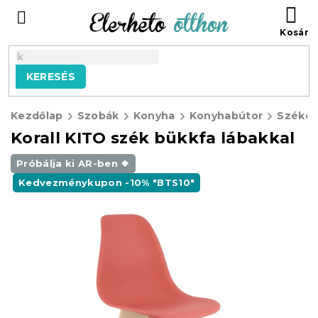
Ugrás
KO
a
fő
tartalomhoz
KERESÉS
Kezdőlap
Szobák
Konyha
Konyhabútor
Széke
Korall KITO szék bükkfa lábakkal
Próbálja ki AR-ben ❖
Kedvezménykupon -10% "BTS10"