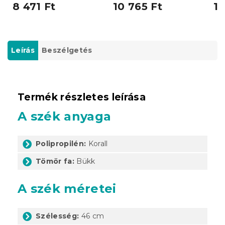
8 471 Ft
10 765 Ft
10
Leírás
Beszélgetés
Termék részletes leírása
A szék anyaga
Polipropilén:
Korall
Tömör fa:
Bükk
A szék méretei
Szélesség:
46 cm