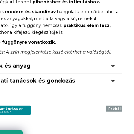
légkört teremt
pihenéshez és intimitáshoz.
lik
modern és skandináv
hangulatú enteriőrbe, ahol a
es anyagokkal, mint a fa vagy a kő, remekül
ató. Így a függöny nemcsak
praktikus elem lesz
,
ona kifejező kiegészítője is.
b függönyre vonatkozik.
: A szín megjelenítése kissé eltérhet a valóságtól.
k és anyag
ati tanácsok és gondozás
ezménykupon
Próbálja ki A
BTS10"