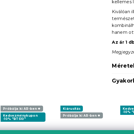
kellemes 
Kiválóan il
természet
kombinálh
hanem otth
Az ár 1 d
Megjegyzés
Mérete
Gyakorl
Próbálja ki AR-ben ❖
Kiárusítás
Kedv
-10% "
Kedvezménykupon
Próbálja ki AR-ben ❖
-10% "BTS10"