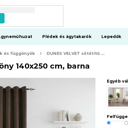
s
Ágyneműhuzat
Plédek és ágytakarók
Lepedők
ők és függönyök
DUNES VELVET sötétítő függöny 140x250 cm, barna
öny 140x250 cm, barna
Egyéb vá
Felfügge