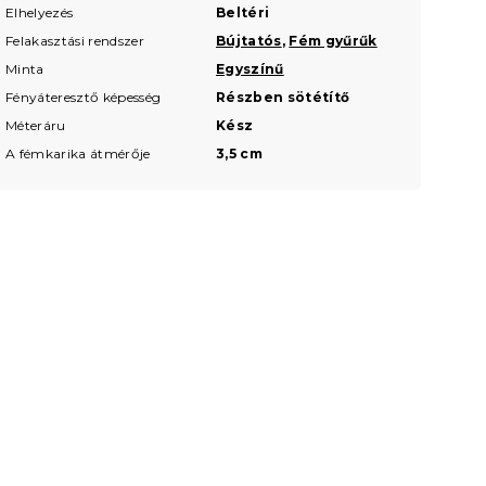
Elhelyezés
Beltéri
Felakasztási rendszer
Bújtatós
,
Fém gyűrűk
Minta
Egyszínű
Fényáteresztő képesség
Részben sötétítő
Méteráru
Kész
A fémkarika átmérője
3,5 cm