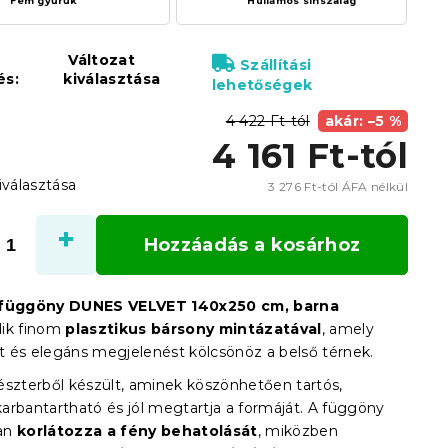
Fém gyűrűk
Hullámos sínszalag
Változat
Szállítási
és:
kiválasztása
lehetőségek
4 422 Ft-tól
akár: –5 %
4 161 Ft
-tól
iválasztása
3 276 Ft
-tól ÁFA nélkül
Egysé
Hozzáadás a kosárhoz
 függöny DUNES VELVET 140x250 cm, barna
ik finom
plasztikus bársony mintázatával
, amely
 és elegáns megjelenést kölcsönöz a belső térnek.
észterből készült, aminek köszönhetően tartós,
arbantartható és jól megtartja a formáját. A függöny
an
korlátozza a fény behatolását
, miközben