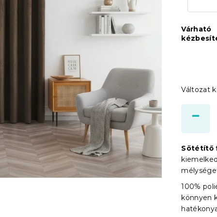
Várható
kézbesít
Változat k
Sötétítő
kiemelked
mélységet
100% poli
könnyen k
hatékony