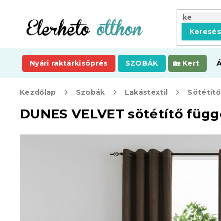
Ugrás
a
fő
Keresé
tartalomhoz
Nyári raktárkisöprés
SZOBÁK
Kert
Kezdőlap
Szobák
Lakástextil
Sötétít
DUNES VELVET sötétítő függ