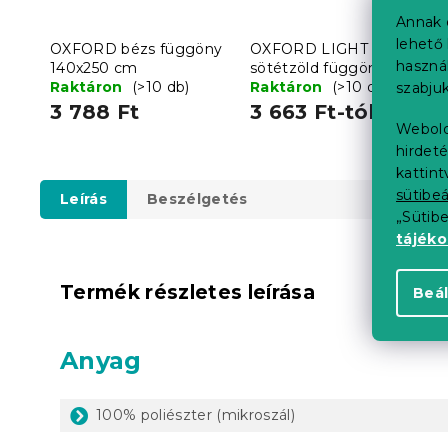
Annak 
lehető 
OXFORD bézs függöny
OXFORD LIGHT
haszná
140x250 cm
sötétzöld függöny
Raktáron
(>10 db)
140x250 cm
Raktáron
(>10 db)
szabjuk
3 788 Ft
3 663 Ft-tól
Webold
hirdeté
kattin
sütibeá
Leírás
Beszélgetés
„Sütib
tájék
Termék részletes leírása
Beál
Anyag
100% poliészter (mikroszál)