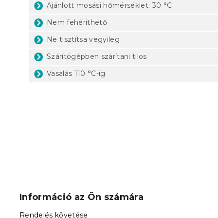
Ajánlott mosási hőmérséklet: 30 °C
Nem fehéríthető
Ne tisztítsa vegyileg
Szárítógépben szárítani tilos
Vasalás 110 °C-ig
L
á
b
Információ az Ön számára
l
é
Rendelés követése