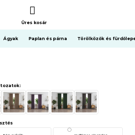
Üres kosár
KOSÁR
Ágyak
Paplan és párna
Törölközők és fürdőlep
ltozatok:
sztés