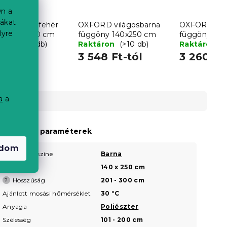
n a
iákat
D LIGHT fehér
OXFORD világosbarna
OXFORD tür
lyre
ny 140x250 cm
függöny 140x250 cm
függöny 14
áron
(>10 db)
Raktáron
(>10 db)
Raktáron
(
8 Ft
3 548 Ft-tól
3 260 Ft
a
a
a
iegészítő paraméterek
adom
Termék színe
Barna
?
Méret
140 x 250 cm
?
Hosszúság
201 - 300 cm
?
Ajánlott mosási hőmérséklet
30 °C
Anyaga
Poliészter
Szélesség
101 - 200 cm