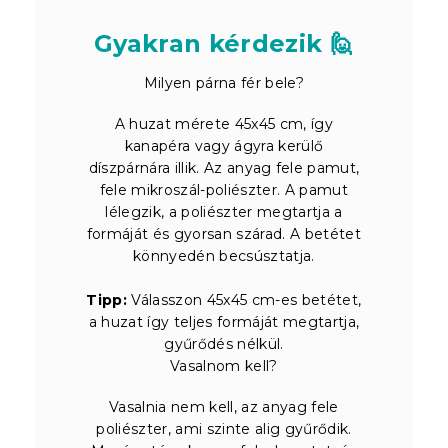
Gyakran kérdezik 🙋
Milyen párna fér bele?
A huzat mérete 45x45 cm, így
kanapéra vagy ágyra kerülő
díszpárnára illik. Az anyag fele pamut,
fele mikroszál-poliészter. A pamut
lélegzik, a poliészter megtartja a
formáját és gyorsan szárad. A betétet
könnyedén becsúsztatja.
Tipp:
Válasszon 45x45 cm-es betétet,
a huzat így teljes formáját megtartja,
gyűrődés nélkül.
Vasalnom kell?
Vasalnia nem kell, az anyag fele
poliészter, ami szinte alig gyűrődik.