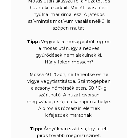
Mosás után akassza fel a huzatot, és
húzza ki a sarkait. Mielőtt vasalóért
nyúlna, már sima lesz. A játékos
szívmintás motívum vasalás nélkül is
szépen mutat.
Tipp:
Vegye ki a mosógépből rögtön
a mosás után, így a nedves
gyűrődések nem alakulnak ki.
Hány fokon mossam?
Mossa 40 °C-on, ne fehérítse és ne
vigye vegytisztításba. Szárítógépben
alacsony hőmérsékleten, 60 °C-ig
szárítható. A huzat gyorsan
megszárad, és újra a kanapén a helye.
A piros és rózsaszín elemek
kifejezőek maradnak.
Tipp:
Árnyékban szárítsa, így a telt
piros tovább megőrzi színét.