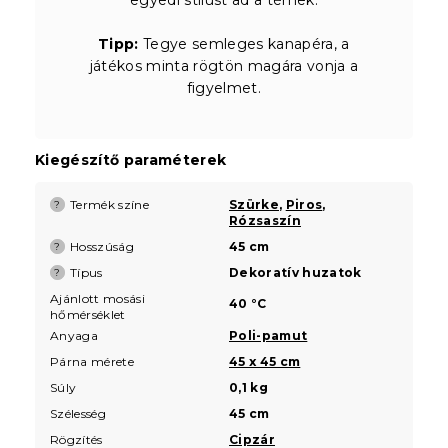
Tipp:
Tegye semleges kanapéra, a
játékos minta rögtön magára vonja a
figyelmet.
Kiegészítő paraméterek
Termék színe
Szürke
,
Piros
,
?
Rózsaszín
Hosszúság
45 cm
?
Típus
Dekoratív huzatok
?
Ajánlott mosási
40 °C
hőmérséklet
Anyaga
Poli-pamut
Párna mérete
45 x 45 cm
Súly
0,1 kg
Szélesség
45 cm
Rögzítés
Cipzár