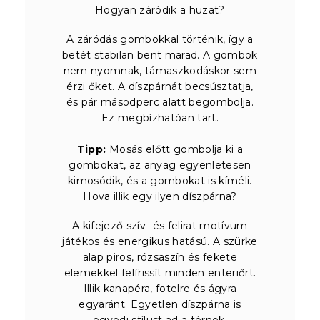
Hogyan záródik a huzat?
A záródás gombokkal történik, így a
betét stabilan bent marad. A gombok
nem nyomnak, támaszkodáskor sem
érzi őket. A díszpárnát becsúsztatja,
és pár másodperc alatt begombolja.
Ez megbízhatóan tart.
Tipp:
Mosás előtt gombolja ki a
gombokat, az anyag egyenletesen
kimosódik, és a gombokat is kíméli.
Hova illik egy ilyen díszpárna?
A kifejező szív- és felirat motívum
játékos és energikus hatású. A szürke
alap piros, rózsaszín és fekete
elemekkel felfrissít minden enteriőrt.
Illik kanapéra, fotelre és ágyra
egyaránt. Egyetlen díszpárna is
egyedi stílust ad a térnek.