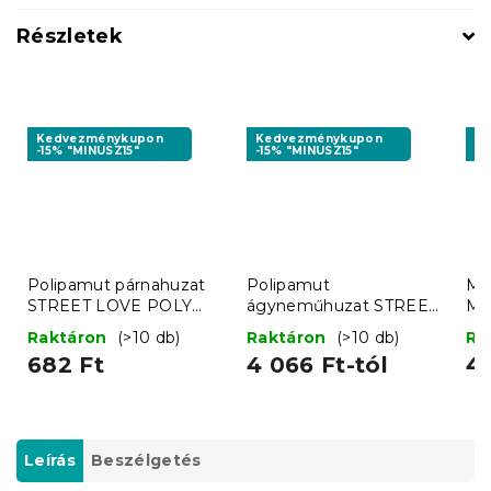
Részletek
Kedvezménykupon
Kedvezménykupon
K
-15% "MINUSZ15"
-15% "MINUSZ15"
-1
Polipamut párnahuzat
Polipamut
Mi
STREET LOVE POLY
ágyneműhuzat STREET
MO
50x70 cm, szürke
LOVE POLY szürke
sz
Raktáron
(>10 db)
Raktáron
(>10 db)
Ra
682 Ft
4 066 Ft-tól
4 
Leírás
Beszélgetés