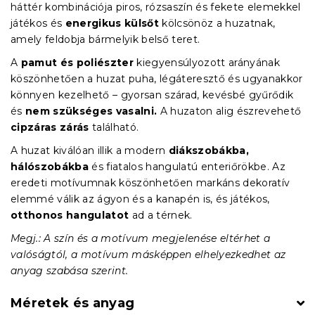
háttér kombinációja piros, rózsaszín és fekete elemekkel
játékos és
energikus külsőt
kölcsönöz a huzatnak,
amely feldobja bármelyik belső teret.
A
pamut és poliészter
kiegyensúlyozott arányának
köszönhetően a huzat puha, légáteresztő és ugyanakkor
könnyen kezelhető – gyorsan szárad, kevésbé gyűrődik
és
nem szükséges vasalni.
A huzaton alig észrevehető
cipzáras zárás
található.
A huzat kiválóan illik a modern
diákszobákba,
hálószobákba
és fiatalos hangulatú enteriőrökbe. Az
eredeti motívumnak köszönhetően markáns dekoratív
elemmé válik az ágyon és a kanapén is, és játékos,
otthonos hangulatot
ad a térnek.
Megj.: A szín és a motívum megjelenése eltérhet a
valóságtól, a motívum másképpen elhelyezkedhet az
anyag szabása szerint.
Méretek és anyag