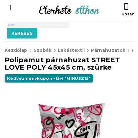
Ugrás
KO
a
fő
tartalomhoz
KERESÉS
Kezdőlap
Szobák
Lakástextil
Párnahuzatok
Polipamut párnahuzat STREET
LOVE POLY 45x45 cm, szürke
Kedvezménykupon -15% "MINUSZ15"