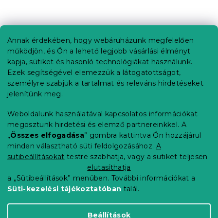
L
á
b
Annak érdekében, hogy webáruházunk megfelelően
Információ az Ön számára
l
működjön, és Ön a lehető legjobb vásárlási élményt
é
Rendelés követése
kapja, sütiket és hasonló technológiákat használunk.
c
Ezek segítségével elemezzük a látogatottságot,
Szállítási lehetőségek
személyre szabjuk a tartalmat és releváns hirdetéseket
Fizetési lehetőségek
jelenítünk meg.
Reklamáció és áruvisszaküldés
Elérhetőség
Weboldalunk használatával kapcsolatos információkat
Általános szerződési feltételek
megosztunk hirdetési és elemző partnereinkkel. A
Adatvédelmi nyilatkozat
„
Összes elfogadása
” gombra kattintva Ön hozzájárul
minden választható süti feldolgozásához.
A
Blog
sütibeállításokat
testre szabhatja, vagy a sütiket teljesen
Partnereinknek
elutasíthatja
a „Sütibeállítások” menüben. További információkat a
Süti-kezelési tájékoztatóban
talál.
Shoptet Premium készítette
Beállítások