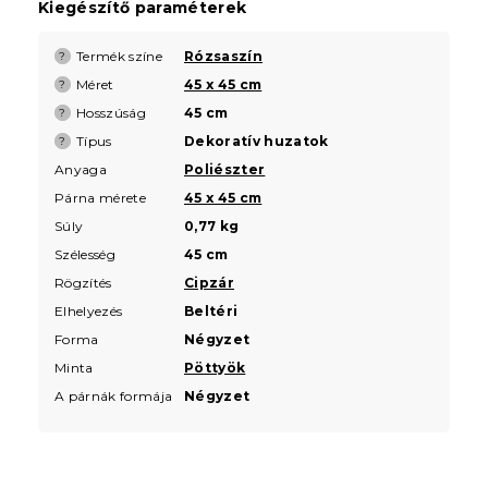
Kiegészítő paraméterek
Termék színe
Rózsaszín
?
Méret
45 x 45 cm
?
Hosszúság
45 cm
?
Típus
Dekoratív huzatok
?
Anyaga
Poliészter
Párna mérete
45 x 45 cm
Súly
0,77 kg
Szélesség
45 cm
Rögzítés
Cipzár
Elhelyezés
Beltéri
Forma
Négyzet
Minta
Pöttyök
A párnák formája
Négyzet