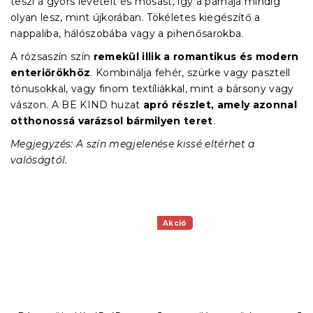
teszi a gyors levételt és mosást, így a párnája mindig
olyan lesz, mint újkorában. Tökéletes kiegészítő a
nappaliba, hálószobába vagy a pihenősarokba.
A rózsaszín szín
remekül illik a romantikus és modern
enteriőrökhöz
. Kombinálja fehér, szürke vagy pasztell
tónusokkal, vagy finom textíliákkal, mint a bársony vagy
vászon. A BE KIND huzat
apró részlet, amely azonnal
otthonossá varázsol bármilyen teret
.
Megjegyzés: A szín megjelenése kissé eltérhet a
valóságtól.
Akció