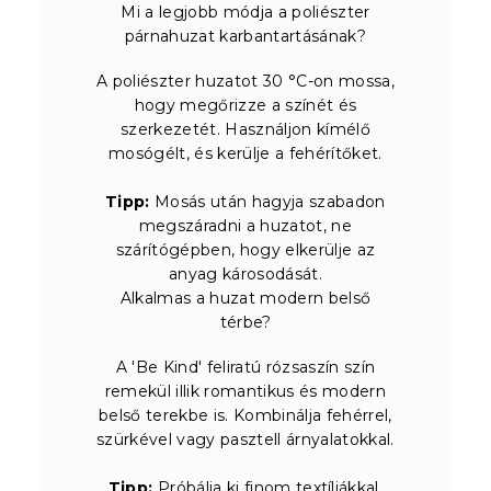
Mi a legjobb módja a poliészter
párnahuzat karbantartásának?
A poliészter huzatot 30 °C-on mossa,
hogy megőrizze a színét és
szerkezetét. Használjon kímélő
mosógélt, és kerülje a fehérítőket.
Tipp:
Mosás után hagyja szabadon
megszáradni a huzatot, ne
szárítógépben, hogy elkerülje az
anyag károsodását.
Alkalmas a huzat modern belső
térbe?
A 'Be Kind' feliratú rózsaszín szín
remekül illik romantikus és modern
belső terekbe is. Kombinálja fehérrel,
szürkével vagy pasztell árnyalatokkal.
Tipp:
Próbálja ki finom textíliákkal,