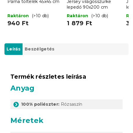
Párna töltelék 45x45 cm
Jersey világosszürke
Jer
lepedő 90x200 cm
le
Raktáron
(>10 db)
Raktáron
(>10 db)
Ra
940 Ft
1 879 Ft
3 
Leírás
Beszélgetés
Termék részletes leírása
Anyag
100% poliészter:
Rózsaszín
Méretek