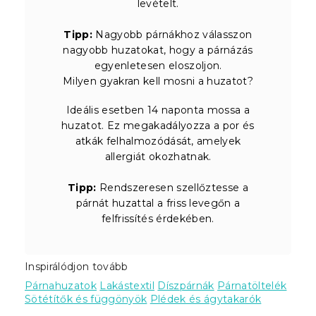
levételt.
Tipp:
Nagyobb párnákhoz válasszon
nagyobb huzatokat, hogy a párnázás
egyenletesen eloszoljon.
Milyen gyakran kell mosni a huzatot?
Ideális esetben 14 naponta mossa a
huzatot. Ez megakadályozza a por és
atkák felhalmozódását, amelyek
allergiát okozhatnak.
Tipp:
Rendszeresen szellőztesse a
párnát huzattal a friss levegőn a
felfrissítés érdekében.
Inspirálódjon tovább
Párnahuzatok
Lakástextil
Díszpárnák
Párnatöltelék
Sötétítők és függönyök
Plédek és ágytakarók