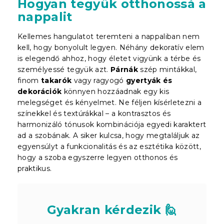
Hogyan tegyük otthonossá a
nappalit
Kellemes hangulatot teremteni a nappaliban nem
kell, hogy bonyolult legyen. Néhány dekoratív elem
is elegendő ahhoz, hogy életet vigyünk a térbe és
személyessé tegyük azt.
Párnák
szép mintákkal,
finom
takarók
vagy ragyogó
gyertyák és
dekorációk
könnyen hozzáadnak egy kis
melegséget és kényelmet. Ne féljen kísérletezni a
színekkel és textúrákkal – a kontrasztos és
harmonizáló tónusok kombinációja egyedi karaktert
ad a szobának. A siker kulcsa, hogy megtaláljuk az
egyensúlyt a funkcionalitás és az esztétika között,
hogy a szoba egyszerre legyen otthonos és
praktikus.
Gyakran kérdezik 🙋