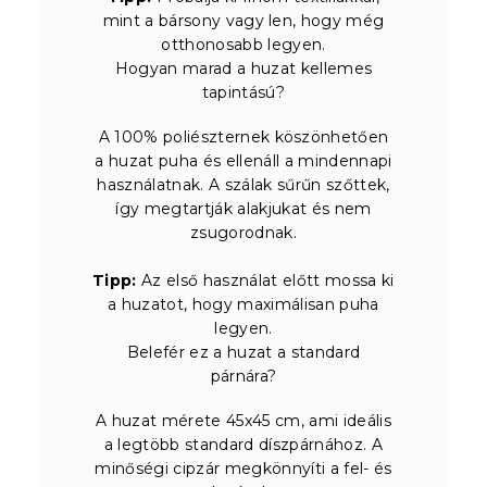
mint a bársony vagy len, hogy még
otthonosabb legyen.
Hogyan marad a huzat kellemes
tapintású?
A 100% poliészternek köszönhetően
a huzat puha és ellenáll a mindennapi
használatnak. A szálak sűrűn szőttek,
így megtartják alakjukat és nem
zsugorodnak.
Tipp:
Az első használat előtt mossa ki
a huzatot, hogy maximálisan puha
legyen.
Belefér ez a huzat a standard
párnára?
A huzat mérete 45x45 cm, ami ideális
a legtöbb standard díszpárnához. A
minőségi cipzár megkönnyíti a fel- és