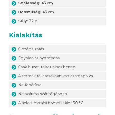
Szélesség:
45 cm
Hosszúság:
45 cm
Súly:
77 g
Kialakítás
Cipzáras zárás
Egyoldalas nyomtatás
Csak huzat, töltet nincs benne
A termék fóliatasakban van csomagolva
Ne fehérítse
Ne szárítsa szárítógépben
Ajánlott mosási hőmérséklet 30 °C