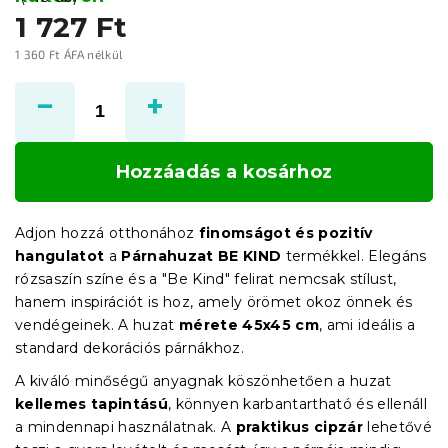
1 727 Ft
1 360 Ft ÁFA nélkül
Egységár:
Hozzáadás a kosárhoz
Adjon hozzá otthonához
finomságot és pozitív
hangulatot
a
Párnahuzat BE KIND
termékkel. Elegáns
rózsaszín színe és a "Be Kind" felirat nemcsak stílust,
hanem inspirációt is hoz, amely örömet okoz önnek és
vendégeinek. A huzat
mérete 45x45 cm
, ami ideális a
standard dekorációs párnákhoz.
A kiváló minőségű anyagnak köszönhetően a huzat
kellemes tapintású
, könnyen karbantartható és ellenáll
a mindennapi használatnak. A
praktikus cipzár
lehetővé