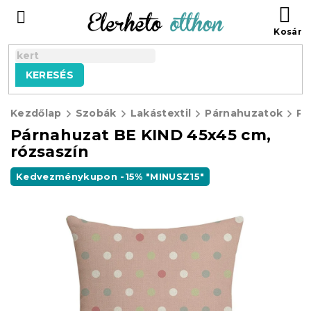
Ugrás
KO
a
fő
tartalomhoz
KERESÉS
Kezdőlap
Szobák
Lakástextil
Párnahuzatok
Párnahuzat BE KIND 45x45 cm,
rózsaszín
Kedvezménykupon -15% "MINUSZ15"