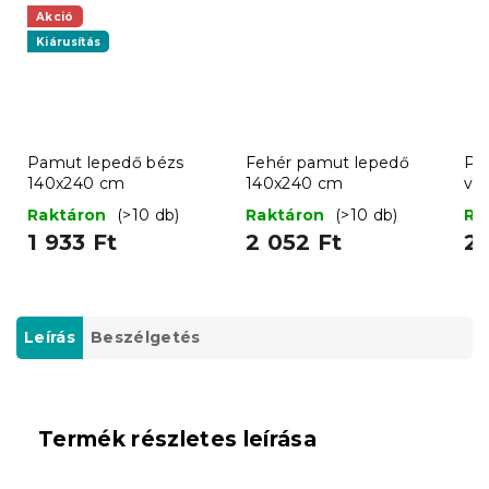
Akció
Kiárusítás
Pamut lepedő bézs
Fehér pamut lepedő
Pa
140x240 cm
140x240 cm
vi
c
Raktáron
(>10 db)
Raktáron
(>10 db)
Ra
1 933 Ft
2 052 Ft
2 
Leírás
Beszélgetés
Termék részletes leírása