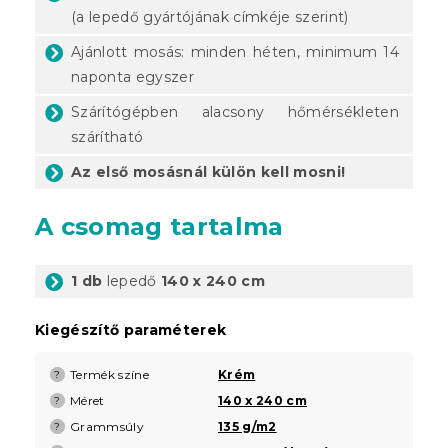
(a lepedő gyártójának címkéje szerint)
Ajánlott mosás: minden héten, minimum 14
naponta egyszer
Szárítógépben alacsony hőmérsékleten
szárítható
Az első mosásnál külön kell mosni!
A csomag tartalma
1 db
lepedő
140 x 240 cm
Kiegészítő paraméterek
Termék színe
Krém
?
Méret
140 x 240 cm
?
Grammsúly
135 g/m2
?