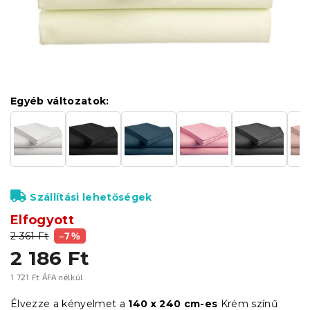
Egyéb változatok:
Szállítási lehetőségek
Elfogyott
2 361 Ft
–7 %
2 186 Ft
1 721 Ft ÁFA nélkül
Egységár:
Élvezze a kényelmet a
140 x 240 cm-es
Krém színű