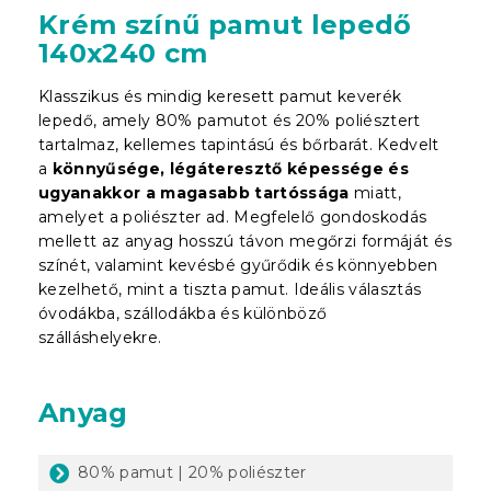
Krém színű pamut lepedő
140x240 cm
Klasszikus és mindig keresett pamut keverék
lepedő, amely 80% pamutot és 20% poliésztert
tartalmaz, kellemes tapintású és bőrbarát. Kedvelt
a
könnyűsége, légáteresztő képessége és
ugyanakkor a magasabb tartóssága
miatt,
amelyet a poliészter ad. Megfelelő gondoskodás
mellett az anyag hosszú távon megőrzi formáját és
színét, valamint kevésbé gyűrődik és könnyebben
kezelhető, mint a tiszta pamut. Ideális választás
óvodákba, szállodákba és különböző
szálláshelyekre.
Anyag
80% pamut | 20% poliészter