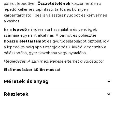
pamut lepedővel.
Összetételének
köszönhetően a
lepedő kellemes tapintású, tartós és könnyen
karbantartható. Ideális választás nyugodt és kényelmes
alváshoz.
Ez a
lepedő
mindennapi használatra és vendégek
számára egyaránt alkalmas. A pamut és poliészter
hosszú élettartamot
és gyűrődésállóságot biztosít, így
a lepedő mindig ápolt megjelenésű. Kiváló kiegészítő a
hálószobába, gyerekszobába vagy nyaralóba.
Megjegyzés: A szín megjelenése eltérhet a valóságtól
Első mosáskor külön mossa!
Méretek és anyag
Részletek