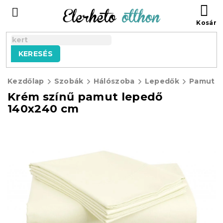
Ugrás
KO
a
fő
tartalomhoz
KERESÉS
Kezdőlap
Szobák
Hálószoba
Lepedők
Pamut l
Krém színű pamut lepedő
140x240 cm