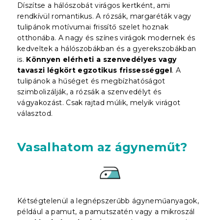
Díszítse a hálószobát virágos kertként, ami
rendkívül romantikus. A rózsák, margaréták vagy
tulipánok motívumai frissítő szelet hoznak
otthonába. A nagy és színes virágok modernek és
kedveltek a hálószobákban és a gyerekszobákban
is.
Könnyen elérheti a szenvedélyes vagy
tavaszi légkört egzotikus frissességgel
. A
tulipánok a hűséget és megbízhatóságot
szimbolizálják, a rózsák a szenvedélyt és
vágyakozást. Csak rajtad múlik, melyik virágot
választod.
Vasalhatom az ágyneműt?
Kétségtelenül a legnépszerűbb ágyneműanyagok,
például a pamut, a pamutszatén vagy a mikroszál