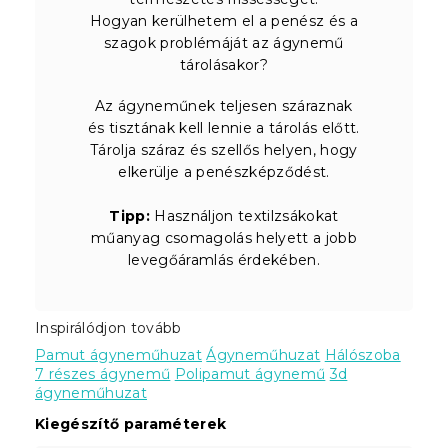
Hogyan kerülhetem el a penész és a
szagok problémáját az ágynemű
tárolásakor?
Az ágyneműnek teljesen száraznak
és tisztának kell lennie a tárolás előtt.
Tárolja száraz és szellős helyen, hogy
elkerülje a penészképződést.
Tipp:
Használjon textilzsákokat
műanyag csomagolás helyett a jobb
levegőáramlás érdekében.
Inspirálódjon tovább
Pamut ágyneműhuzat
Ágyneműhuzat
Hálószoba
7 részes ágynemű
Polipamut ágynemű
3d
ágyneműhuzat
Kiegészítő paraméterek