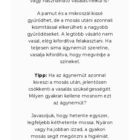
vagy használható vasalás nélkül is?
A pamut és a mikroszál kissé
gyűrődhet, de a mosás utáni azonnali
kisimítással elkerülheti a nagyobb
gyűrődéseket. A legtöbb vásárló nem
vasal, elég kifordítva felakasztani. Ha
teljesen sima ágyneműt szeretne,
vasalja kifordítva, hogy megvédje a
színeket.
Tipp:
Ha az ágyneműt azonnal
kiveszi a mosás után, jelentősen
csökkenti a vasalás szükségességét.
Milyen gyakran kellene mosnom ezt
az ágyneműt?
Javasoljuk, hogy hetente egyszer,
legfeljebb kéthetente mossa. Nyáron
vagy ha jobban izzad, a gyakori
mosás segít megőrizni a higiéniát.