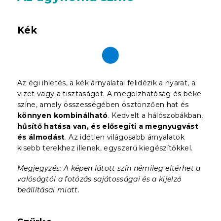
Kék
Az égi ihletés, a kék árnyalatai felidézik a nyarat, a
vizet vagy a tisztaságot. A megbízhatóság és béke
színe, amely összességében ösztönzően hat és
könnyen kombinálható
. Kedvelt a hálószobákban,
hűsítő hatása van, és elősegíti a megnyugvást
és álmodást
. Az időtlen világosabb árnyalatok
kisebb terekhez illenek, egyszerű kiegészítőkkel.
Megjegyzés: A képen látott szín némileg eltérhet a
valóságtól a fotózás sajátosságai és a kijelző
beállításai miatt.