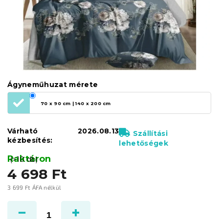
Ágyneműhuzat mérete
70 x 90 cm | 140 x 200 cm
Várható
2026.08.13
Szállítási
kézbesítés:
lehetőségek
Raktáron
(>10 db)
4 698 Ft
3 699 Ft ÁFA nélkül
Egységár: