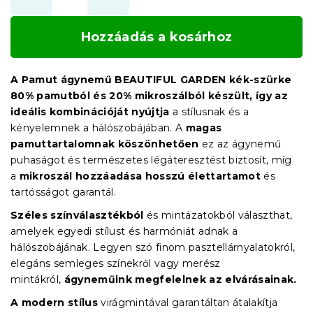
Hozzáadás a kosárhoz
A Pamut ágynemű BEAUTIFUL GARDEN kék-szürke
80% pamutból és 20% mikroszálból készült, így az
ideális kombinációját nyújtja
a stílusnak és a
kényelemnek a hálószobájában. A
magas
pamuttartalomnak köszönhetően
ez az ágynemű
puhaságot és természetes légáteresztést biztosít, míg
a
mikroszál hozzáadása hosszú élettartamot
és
tartósságot garantál.
Széles színválasztékból
és mintázatokból választhat,
amelyek egyedi stílust és harmóniát adnak a
hálószobájának. Legyen szó finom pasztellárnyalatokról,
elegáns semleges színekről vagy merész
mintákról,
ágyneműink megfelelnek az elvárásainak.
A modern stílus
virágmintával garantáltan átalakítja