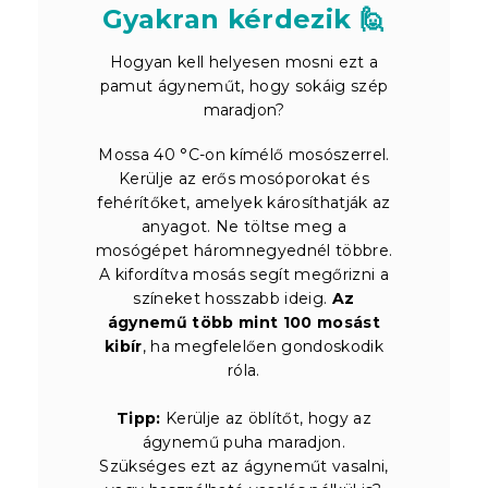
Gyakran kérdezik 🙋
Hogyan kell helyesen mosni ezt a
pamut ágyneműt, hogy sokáig szép
maradjon?
Mossa 40 °C-on kímélő mosószerrel.
Kerülje az erős mosóporokat és
fehérítőket, amelyek károsíthatják az
anyagot. Ne töltse meg a
mosógépet háromnegyednél többre.
A kifordítva mosás segít megőrizni a
színeket hosszabb ideig.
Az
ágynemű több mint 100 mosást
kibír
, ha megfelelően gondoskodik
róla.
Tipp:
Kerülje az öblítőt, hogy az
ágynemű puha maradjon.
Szükséges ezt az ágyneműt vasalni,