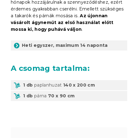
hónapok hozzájárulnak a szennyeződéshez, ezért
érdemes gyakrabban cserélni. Emellett szükséges
a takarók és párnák mosása is.
Az újonnan
vásárolt ágyneműt az első használat előtt
mossa ki, hogy puhává váljon
.
Heti egyszer, maximum 14 naponta
A csomag
tartalma:
1 db
paplanhuzat
140 x 200 cm
1 db
párna
70 x 90 cm