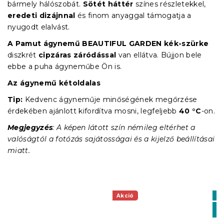
bármely hálószobát.
Sötét háttér
színes részletekkel,
eredeti dizájnnal
és finom anyaggal támogatja a
nyugodt elalvást.
A Pamut ágynemű BEAUTIFUL GARDEN kék-szürke
diszkrét
cipzáras záródással
van ellátva. Bújjon bele
ebbe a puha ágyneműbe Ön is.
Az ágynemű kétoldalas
Tip:
Kedvenc ágyneműje minőségének megőrzése
érdekében ajánlott kifordítva mosni, legfeljebb
40 °C
-on.
Megjegyzés
: A képen látott szín némileg eltérhet a
valóságtól a fotózás sajátosságai és a kijelző beállításai
miatt.
Akció
Ki
K
-1