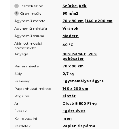
Termék színe
Szürke
,
Kék
?
Grammsúly
90 g/m2
?
Ágynemű mérete
70 x 90 cm | 140 x 200 cm
Ágynemű mintája
Virágok
Ágynemű stílusa
Modern
Ajánlott mosási
40 °C
hőmérséklet
Anyaga
80% pamut | 20%
poliészter
Párna mérete
70 x 90 cm
Súly
0,7 kg
Szélesség
Egyszemélyes ágyra
Paplanhuzat mérete
140 x 200 cm
Rögzítés
Cipzár
Ár
Olcsó 8 500 Ft-ig
Évszak
Egész éves
Kell-e vasalni
Igen
Készletek
Paplan és párna