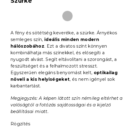
Szürke
A fény és sötétség keveréke, a szürke. Árnyékos
semleges szín,
ideális minden modern
hálószobához
. Ezt a divatos színt könnyen
kombinálhatja más színekkel, és elősegíti a
nyugodt alvást. Segít eltávolítani a szorongást, a
feszültséget és a felhalmozott stresszt.
Egyszerűen elegáns benyomást kelt,
optikailag
növeli a kis helyiségeket
, és nem igényel sok
karbantartást.
Megjegyzés: A képen látott szín némileg eltérhet a
valóságtól a fotózás sajátosságai és a kijelző
beállításai miatt.
Rögzítés