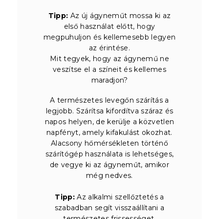
Tipp:
Az új ágyneműt mossa ki az
első használat előtt, hogy
megpuhuljon és kellemesebb legyen
az érintése.
Mit tegyek, hogy az ágynemű ne
veszítse el a színeit és kellemes
maradjon?
A természetes levegőn szárítás a
legjobb. Szárítsa kifordítva száraz és
napos helyen, de kerülje a közvetlen
napfényt, amely kifakulást okozhat.
Alacsony hőmérsékleten történő
szárítógép használata is lehetséges,
de vegye ki az ágyneműt, amikor
még nedves.
Tipp:
Az alkalmi szellőztetés a
szabadban segít visszaállítani a
természetes frissességet.