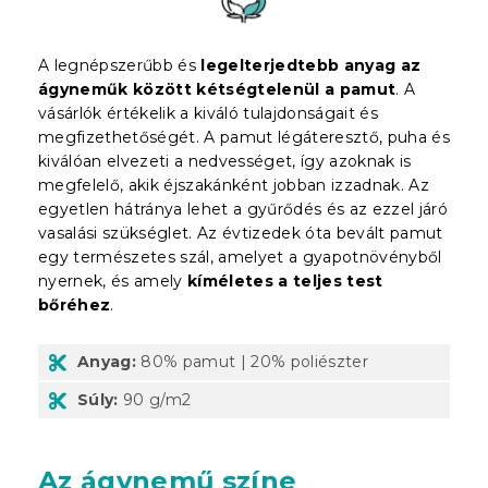
A legnépszerűbb és
legelterjedtebb anyag az
ágyneműk között kétségtelenül a pamut
. A
vásárlók értékelik a kiváló tulajdonságait és
megfizethetőségét. A pamut légáteresztő, puha és
kiválóan elvezeti a nedvességet, így azoknak is
megfelelő, akik éjszakánként jobban izzadnak. Az
egyetlen hátránya lehet a gyűrődés és az ezzel járó
vasalási szükséglet. Az évtizedek óta bevált pamut
egy természetes szál, amelyet a gyapotnövényből
nyernek, és amely
kíméletes a teljes test
bőréhez
.
Anyag:
80% pamut | 20% poliészter
Súly:
90 g/m2
Az ágynemű színe