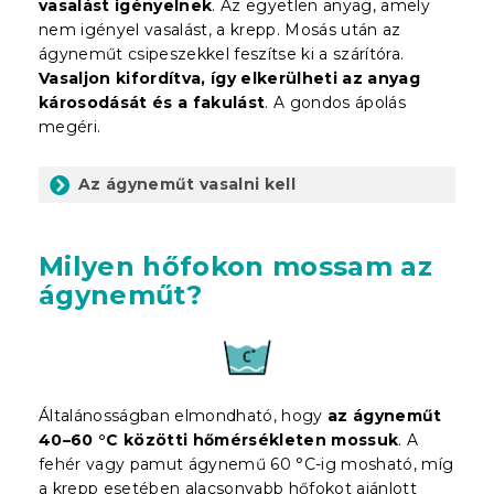
vasalást igényelnek
. Az egyetlen anyag, amely
nem igényel vasalást, a krepp. Mosás után az
ágyneműt csipeszekkel feszítse ki a szárítóra.
Vasaljon kifordítva, így elkerülheti az anyag
károsodását és a fakulást
. A gondos ápolás
megéri.
Az ágyneműt vasalni kell
Milyen hőfokon mossam az
ágyneműt?
Általánosságban elmondható, hogy
az ágyneműt
40–60 °C közötti hőmérsékleten mossuk
. A
fehér vagy pamut ágynemű 60 °C-ig mosható, míg
a krepp esetében alacsonyabb hőfokot ajánlott