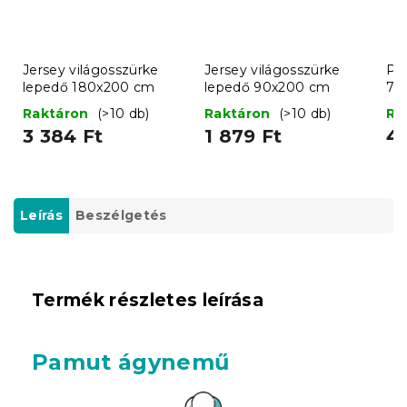
Jersey világosszürke
Jersey világosszürke
Pr
lepedő 180x200 cm
lepedő 90x200 cm
70
Raktáron
(>10 db)
Raktáron
(>10 db)
Ra
3 384 Ft
1 879 Ft
4 
Leírás
Beszélgetés
Termék részletes leírása
Pamut ágynemű