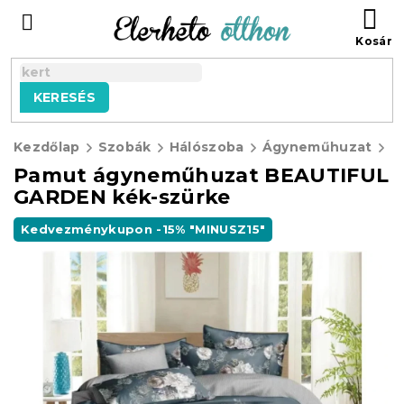
Ugrás
KO
a
fő
tartalomhoz
KERESÉS
Kezdőlap
Szobák
Hálószoba
Ágyneműhuzat
P
Pamut ágyneműhuzat BEAUTIFUL
GARDEN kék-szürke
Kedvezménykupon -15% "MINUSZ15"