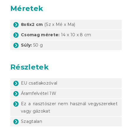
Méretek
8x6x2 cm
(Sz x Mé x Ma)
Csomag mérete:
14 x 10 x 8 cm
Súly:
50 g
Részletek
EU csatlakozóval
Áramfelvétel 1W
Ez a riasztószer nem használ vegyszereket
vagy gázokat
Szagtalan