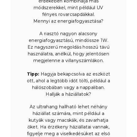
érdekében kombinálja más
módszerekkel, mint például UV
fényes rovarcsapdákkal.
Mennyi az energiafogyasztása?
A riasztó nagyon alacsony
energiafogyasztású, mindössze 1W.
Ez nagyszerű megoldás hosszú távú
használatra, anélkül, hogy jelentősen
megjelenne a villanyszámlákon.
Tipp:
Hagyja bekapcsolva az eszközt
ott, ahol a legtöbb időt tölti, például a
hálószobában vagy a nappaliban.
Hallják a háziállatok?
Az ultrahang hallható lehet néhány
háziállat számára, mint például a
kutyák vagy macskák, és zavarhatja
őket. Ha érzékeny háziállatai vannak,
figyelje meg a viselkedésüket az első