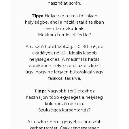
használat során.
Tipp:
Helyezze a riasztót olyan
helyiségbe, ahol a háziállatai általában
nem tartózkodnak.
Mekkora területet fed le?
A riasztó hatótávolsága 10–30 m², de
akadályok nélkül. Ideális kisebb
helyiségekhez. A maximális hatás
érdekében helyezze el az eszközt
úgy, hogy ne legyen bútorokkal vagy
falakkal takarva.
Tipp:
Nagyobb területekhez
használjon több egységet a helyiség
különböző részein.
Szükséges karbantartás?
Az eszköz nem igényel különösebb
karbantartást. Csak rendszeresen