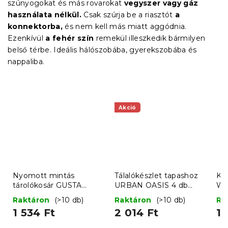
szúnyogokat és más rovarokat
vegyszer vagy gáz
használata nélkül.
Csak szúrja be a riasztót
a
konnektorba,
és nem kell más miatt aggódnia.
Ezenkívül
a fehér szín
remekül illeszkedik bármilyen
belső térbe. Ideális hálószobába, gyerekszobába és
nappaliba.
Akció
Nyomott mintás
Tálalókészlet tapashoz
Ko
tárolókosár GUSTA
URBAN OASIS 4 db
WA
30x30 cm, fehér
színes
róz
Raktáron
(>10 db)
Raktáron
(>10 db)
Ra
1 534 Ft
2 014 Ft
1 