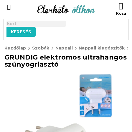
Ugrás
KO
a
fő
tartalomhoz
KERESÉS
Kezdőlap
Szobák
Nappali
Nappali kiegészítők
GRUNDIG elektromos ultrahangos
szúnyogriasztó