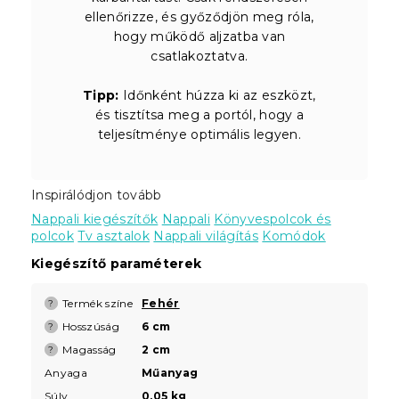
ellenőrizze, és győződjön meg róla,
hogy működő aljzatba van
csatlakoztatva.
Tipp:
Időnként húzza ki az eszközt,
és tisztítsa meg a portól, hogy a
teljesítménye optimális legyen.
Inspirálódjon tovább
Nappali kiegészítők
Nappali
Könyvespolcok és
polcok
Tv asztalok
Nappali világítás
Komódok
Kiegészítő paraméterek
Termék színe
Fehér
?
Hosszúság
6 cm
?
Magasság
2 cm
?
Anyaga
Műanyag
Súly
0,05 kg