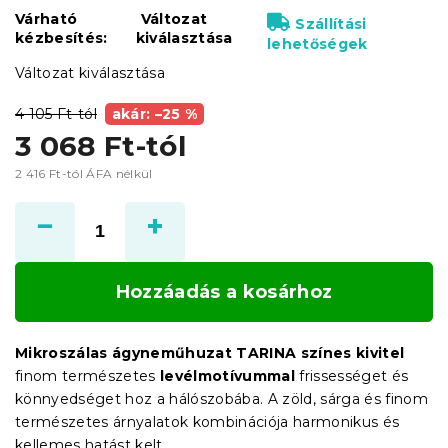
Várható
Változat
Szállítási
kézbesítés:
kiválasztása
lehetőségek
Változat kiválasztása
4 105 Ft-tól
akár: –25 %
3 068 Ft
-tól
2 416 Ft
-tól ÁFA nélkül
Egységár:
Hozzáadás a kosárhoz
Mikroszálas ágyneműhuzat TARINA színes kivitel
finom természetes
levélmotívummal
frissességet és
könnyedséget hoz a hálószobába. A zöld, sárga és finom
természetes árnyalatok kombinációja harmonikus és
kellemes hatást kelt.