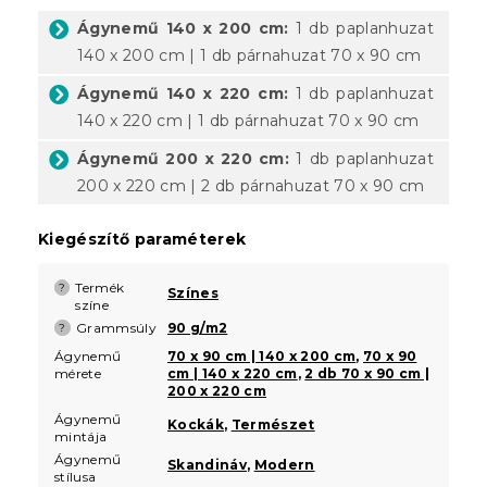
Ágynemű 140 x 200 cm:
1 db paplanhuzat
140 x 200 cm | 1 db párnahuzat 70 x 90 cm
Ágynemű 140 x 220 cm:
1 db paplanhuzat
140 x 220 cm | 1 db párnahuzat 70 x 90 cm
Ágynemű 200 x 220 cm:
1 db paplanhuzat
200 x 220 cm | 2 db párnahuzat 70 x 90 cm
Kiegészítő paraméterek
Termék
?
Színes
színe
Grammsúly
90 g/m2
?
Ágynemű
70 x 90 cm | 140 x 200 cm
,
70 x 90
mérete
cm | 140 x 220 cm
,
2 db 70 x 90 cm |
200 x 220 cm
Ágynemű
Kockák
,
Természet
mintája
Ágynemű
Skandináv
,
Modern
stílusa