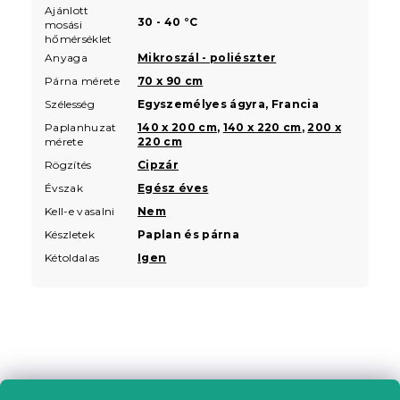
Ajánlott
30 - 40 °C
mosási
hőmérséklet
Anyaga
Mikroszál - poliészter
Párna mérete
70 x 90 cm
Szélesség
Egyszemélyes ágyra, Francia
Paplanhuzat
140 x 200 cm
,
140 x 220 cm
,
200 x
mérete
220 cm
Rögzítés
Cipzár
Évszak
Egész éves
Kell-e vasalni
Nem
Készletek
Paplan és párna
Kétoldalas
Igen
L
á