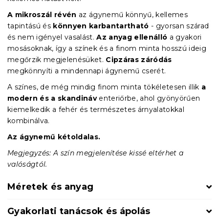
A mikroszál révén
az ágynemű könnyű, kellemes
tapintású és
könnyen karbantartható
- gyorsan szárad
és nem igényel vasalást.
Az anyag ellenálló
a gyakori
mosásoknak, így a színek és a finom minta hosszú ideig
megőrzik megjelenésüket.
Cipzáras záródás
megkönnyíti a mindennapi ágynemű cserét.
A színes, de még mindig finom minta tökéletesen illik
a
modern és a skandináv
enteriőrbe, ahol gyönyörűen
kiemelkedik a fehér és természetes árnyalatokkal
kombinálva.
Az ágynemű kétoldalas.
Megjegyzés: A szín megjelenítése kissé eltérhet a
valóságtól.
Méretek és anyag
Gyakorlati tanácsok és ápolás