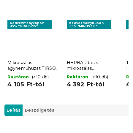
Kedvezménykupon
Kedvezménykupon
K
-15% "MINUSZ15"
-15% "MINUSZ15"
-1
Mikroszálas
HERBAR bézs
TH
ágyneműhuzat TIRSO
mikroszálas
HA
szürke-fehér
ágyneműhuzat
mi
Raktáron
(>10 db)
Raktáron
(>10 db)
Ra
ág
4 105 Ft-tól
4 392 Ft-tól
4 
Leírás
Beszélgetés