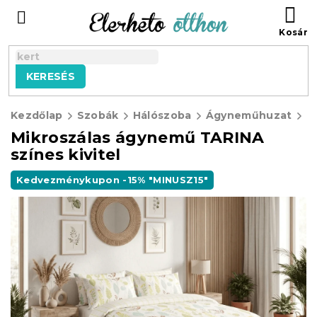
Ugrás
KO
a
fő
tartalomhoz
KERESÉS
Kezdőlap
Szobák
Hálószoba
Ágyneműhuzat
M
Mikroszálas ágynemű TARINA
színes kivitel
Kedvezménykupon -15% "MINUSZ15"