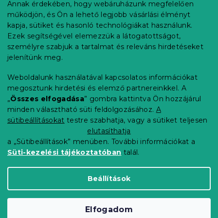
b
Annak érdekében, hogy webáruházunk megfelelően
Információ az Ön számára
l
működjön, és Ön a lehető legjobb vásárlási élményt
é
Rendelés követése
kapja, sütiket és hasonló technológiákat használunk.
c
Ezek segítségével elemezzük a látogatottságot,
Szállítási lehetőségek
személyre szabjuk a tartalmat és releváns hirdetéseket
Fizetési lehetőségek
jelenítünk meg.
Reklamáció és áruvisszaküldés
Elérhetőség
Weboldalunk használatával kapcsolatos információkat
Általános szerződési feltételek
megosztunk hirdetési és elemző partnereinkkel. A
Adatvédelmi nyilatkozat
„
Összes elfogadása
” gombra kattintva Ön hozzájárul
minden választható süti feldolgozásához.
A
Blog
sütibeállításokat
testre szabhatja, vagy a sütiket teljesen
Partnereinknek
elutasíthatja
a „Sütibeállítások” menüben. További információkat a
Süti-kezelési tájékoztatóban
talál.
Shoptet Premium készítette
Beállítások
Copyright 2026
Elerheto otthon
. Minden jog
Elfogadom
fenntartva.
Süti beállítások szerkesztése