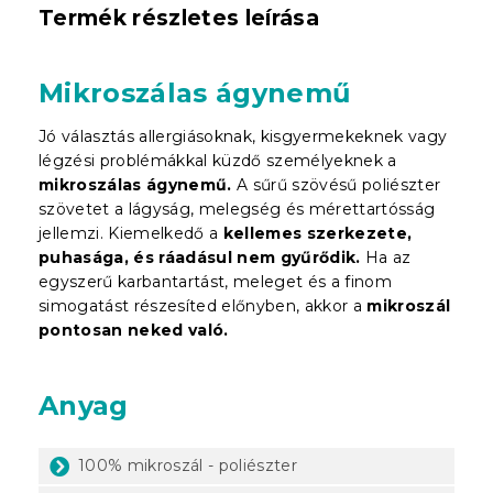
Termék részletes leírása
Mikroszálas ágynemű
Jó választás allergiásoknak, kisgyermekeknek vagy
légzési problémákkal küzdő személyeknek a
mikroszálas ágynemű.
A sűrű szövésű poliészter
szövetet a lágyság, melegség és mérettartósság
jellemzi. Kiemelkedő a
kellemes szerkezete,
puhasága, és ráadásul nem gyűrődik.
Ha az
egyszerű karbantartást, meleget és a finom
simogatást részesíted előnyben, akkor a
mikroszál
pontosan neked való.
Anyag
100% mikroszál - poliészter