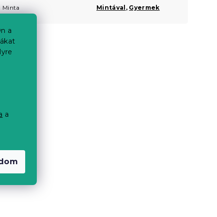
Minta
Mintával
,
Gyermek
n a
iákat
lyre
a
a
a
adom