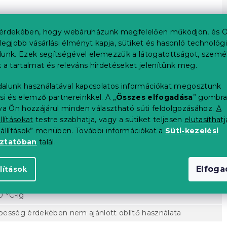
érdekében, hogy webáruházunk megfelelően működjön, és Ö
legjobb vásárlási élményt kapja, sütiket és hasonló technológ
lunk. Ezek segítségével elemezzük a látogatottságot, szemé
 a tartalmat és releváns hirdetéseket jelenítünk meg.
alunk használatával kapcsolatos információkat megosztunk
si és elemző partnereinkkel. A „
Összes elfogadása
” gombr
tva Ön hozzájárul minden választható süti feldolgozásához.
A
llításokat
testre szabhatja, vagy a sütiket teljesen
elutasíthatj
eállítások” menüben. További információkat a
Süti-kezelési
oztatóban
talál.
Elfog
lítások
0 °C-ig
pesség érdekében nem ajánlott öblítő használata