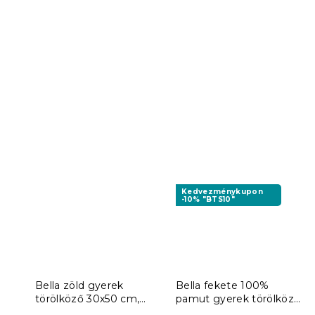
Kedvezménykupon
-10% "BTS10"
Bella zöld gyerek
Bella fekete 100%
törölköző 30x50 cm,
pamut gyerek törölköző
100% pamut
30x50 cm, 100% pamut