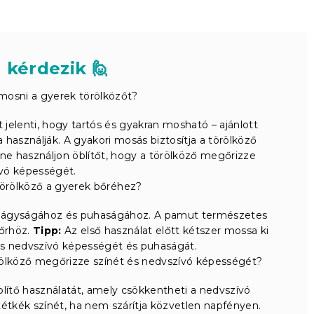
 kérdezik 🙋
 mosni a gyerek törölközőt?
jelenti, hogy tartós és gyakran mosható – ajánlott
használják. A gyakori mosás biztosítja a törölköző
e használjon öblítőt, hogy a törölköző megőrizze
vó képességét.
örölköző a gyerek bőréhez?
 a lágyságához és puhaságához. A pamut természetes
őrhöz.
Tipp:
Az első használat előtt kétszer mossa ki
ljes nedvszívó képességét és puhaságát.
örölköző megőrizze színét és nedvszívó képességét?
blítő használatát, amely csökkentheti a nedvszívó
étkék színét, ha nem szárítja közvetlen napfényen.