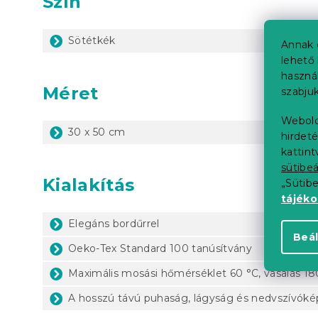
Szín
Sötétkék
Annak 
lehető 
haszná
Méret
szabjuk
Webold
30 x 50 cm
hirdeté
kattin
sütibeá
Kialakítás
„Sütib
tájék
Elegáns bordűrrel
Beál
Oeko-Tex Standard 100 tanúsítvány
Maximális mosási hőmérséklet 60 °C, vasalás 18
A hosszú távú puhaság, lágyság és nedvszívóké