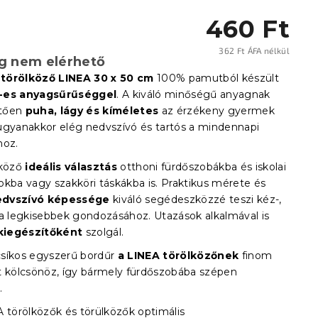
460 Ft
362 Ft ÁFA nélkül
eg nem elérhető
Egysé
törölköző LINEA 30 x 50 cm
100% pamutból készült
-es anyagsűrűséggel
. A kiváló minőségű anyagnak
tően
puha, lágy és kíméletes
az érzékeny gyermek
ugyanakkor elég nedvszívó és tartós a mindennapi
hoz.
lköző
ideális választás
otthoni fürdőszobákba és iskolai
okba vagy szakköri táskákba is. Praktikus mérete és
dvszívó képessége
kiváló segédeszközzé teszi kéz-,
 a legkisebbek gondozásához. Utazások alkalmával is
kiegészítőként
szolgál.
síkos egyszerű bordűr
a LINEA törölközőnek
finom
t kölcsönöz, így bármely fürdőszobába szépen
k.
 törölközők és törülközők optimális