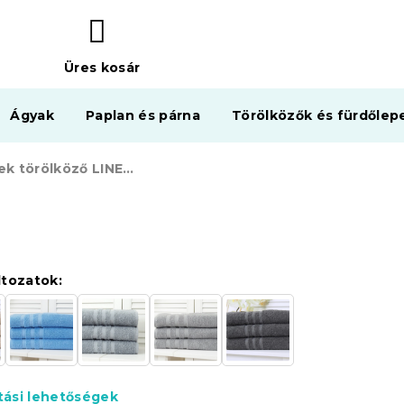
Üres kosár
KOSÁR
Ágyak
Paplan és párna
Törölközők és fürdőlep
Gyermek törölköző LINEA 30x50 cm sötétkék, 100% pamut
ltozatok:
ítási lehetőségek