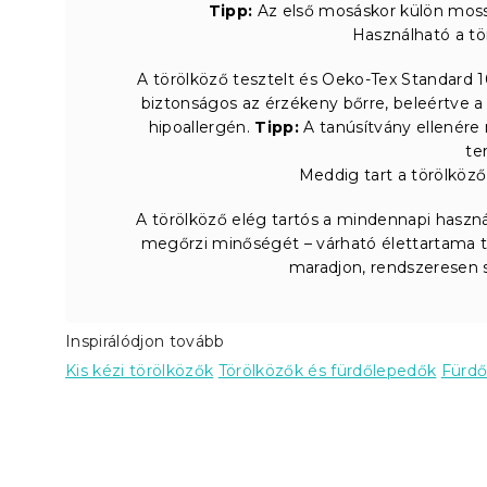
Tipp:
Az első mosáskor külön mossa
Használható a tö
A törölköző tesztelt és Oeko-Tex Standard 10
biztonságos az érzékeny bőrre, beleértve a
hipoallergén.
Tipp:
A tanúsítvány ellenére 
te
Meddig tart a törölköző
A törölköző elég tartós a mindennapi haszn
megőrzi minőségét – várható élettartama 
maradjon, rendszeresen s
Inspirálódjon tovább
Kis kézi törölközők
Törölközők és fürdőlepedők
Fürd
L