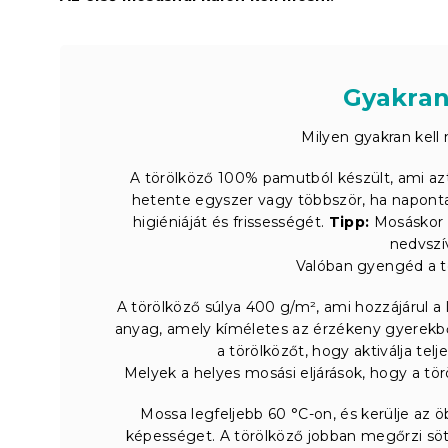
Gyakran
Milyen gyakran kell
A törölköző 100% pamutból készült, ami azt 
hetente egyszer vagy többször, ha naponta 
higiéniáját és frissességét.
Tipp:
Mosáskor n
nedvszí
Valóban gyengéd a t
A törölköző súlya 400 g/m², ami hozzájárul
anyag, amely kíméletes az érzékeny gyerekb
a törölközőt, hogy aktiválja te
Melyek a helyes mosási eljárások, hogy a t
Mossa legfeljebb 60 °C-on, és kerülje az ö
képességet. A törölköző jobban megőrzi söt