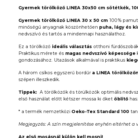
Gyermek törölköző LINEA 30x50 cm sötétkék, 1
Gyermek törölköző LINEA 30 x 50 cm
100% pamutb
minőségű anyagnak köszönhetően
puha, lágy és k
nedvszívó és tartós a mindennapi használathoz.
Ez a törölköző
ideális választás
otthoni fürdőszobákb
Praktikus mérete és
magas nedvszívó képessége
k
gondozásához. Utazások alkalmával is praktikus
kieg
A három csíkos egyszerű bordűr
a LINEA törölköző
szépen illeszkedik.
Tippek:
A törölközők és törülközők optimális nedvs
első használat előtt kétszer mossa ki őket
öblítő
has
* a termék nemzetközi
Oeko-Tex Standard 100
tan
Megjegyzés: A szín megjelenítése enyhén eltérhet a 
Az első mosásnál külön kell mosni!