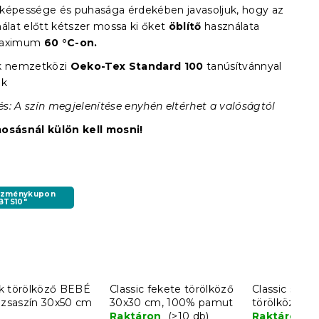
képessége és puhasága érdekében javasoljuk, hogy az
nálat előtt kétszer mossa ki őket
öblítő
használata
maximum
60 °C-on.
ék nemzetközi
Oeko-Tex Standard 100
tanúsítvánnyal
ik
s: A szín megjelenítése enyhén eltérhet a valóságtól
mosásnál külön kell mosni!
ezménykupon
BTS10"
k törölköző BEBÉ
Classic fekete törölköző
Classic sötét
ózsaszín 30x50 cm
30x30 cm, 100% pamut
törölköző 3
Raktáron
(>10 db)
100% pamut
Raktáron
(