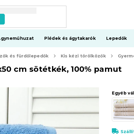
s
Ágyneműhuzat
Plédek és ágytakarók
Lepedők
zők és fürdőlepedők
Kis kézi törölközők
x50 cm sötétkék, 100% pamut
Egyéb vá
Száll