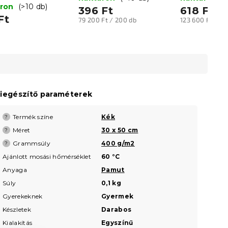
áron
(>10 db)
396 Ft
618 Ft
Ft
Egységár:
Egységár:
79 200 Ft / 200 db
123 600 Ft / 2
iegészítő paraméterek
Termék színe
Kék
?
Méret
30 x 50 cm
?
Grammsúly
400 g/m2
?
Ajánlott mosási hőmérséklet
60 °C
Anyaga
Pamut
Súly
0,1 kg
Gyerekeknek
Gyermek
Készletek
Darabos
Kialakítás
Egyszínű