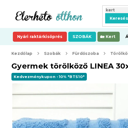
Ugrás
a
fő
Keresé
tartalomhoz
Nyári raktárkisöprés
SZOBÁK
Kert
Kezdőlap
Szobák
Fürdőszoba
Törölkö
Gyermek törölköző LINEA 30
Kedvezménykupon -10% "BTS10"