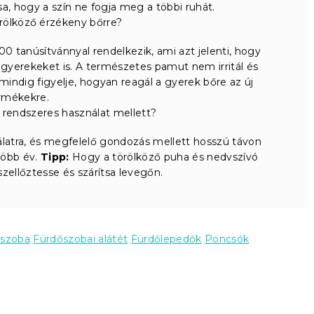
, hogy a szín ne fogja meg a többi ruhát.
rölköző érzékeny bőrre?
0 tanúsítvánnyal rendelkezik, ami azt jelenti, hogy
 gyerekeket is. A természetes pamut nem irritál és
mindig figyelje, hogyan reagál a gyerek bőre az új
rmékekre.
 rendszeres használat mellett?
álatra, és megfelelő gondozás mellett hosszú távon
több év.
Tipp:
Hogy a törölköző puha és nedvszívó
zellőztesse és szárítsa levegőn.
őszoba
Fürdőszobai alátét
Fürdőlepedők
Poncsók