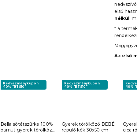
nedvszívó
első hasz
nélkül
, 
* a term
rendelkez
Megjegyzé
Az első 
Kedvezménykupon
Kedvezménykupon
Kedv
-10% "BTS10"
-10% "BTS10"
-10% "
Bella sötétszürke 100%
Gyerek törölköző BEBÉ
Gyere
pamut gyerek törölköző
repülő kék 30x50 cm
cica r
30x50 cm, 100% pamut