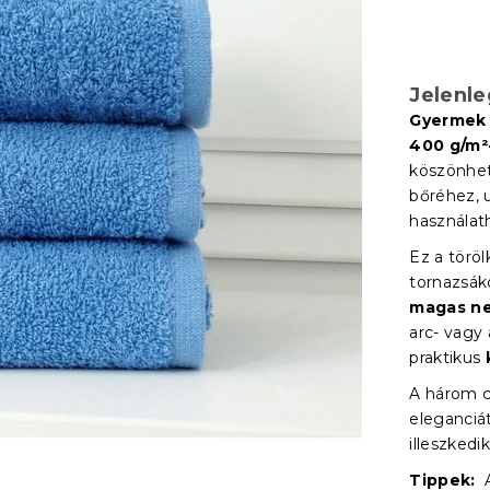
Jelenl
Gyermek 
400 g/m²
köszönhe
bőréhez, 
használat
Ez a törö
tornazsák
magas ne
arc- vagy
praktikus
A három c
eleganciá
illeszkedi
Tippek:
A