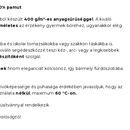
00% pamut
ól készült
400 g/m²-es anyagsűrűséggel
. A kiváló
íméletes
az érzékeny gyermek bőréhez, ugyanakkor elég
a és iskolai tornazsákokba vagy szakköri táskákba is.
iváló segédeszközzé teszi kéz-, arc- vagy a legkisebbek
észítőként
szolgál.
nek
finom eleganciát kölcsönöz, így bármely fürdőszobába
zívóképessége és puhasága érdekében javasoljuk, hogy az
ználata
nélkül
, maximum
60 °C-on.
úsítvánnyal rendelkezik
valóságtól