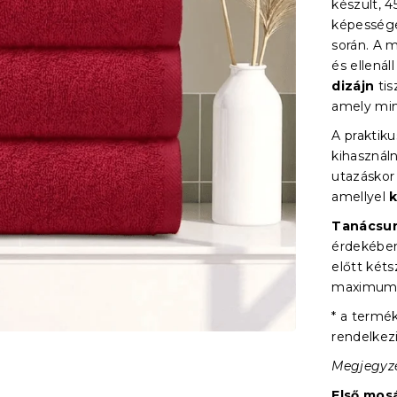
készült, 4
képessége
során. A 
és ellená
dizájn
tis
amely min
A praktik
kihasznál
utazáskor 
amellyel
Tanácsu
érdekében
előtt két
maximu
* a term
rendelkez
Megjegyzé
Első mos