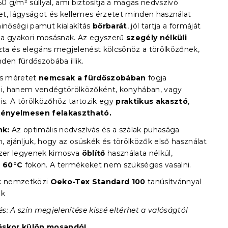
50 g/m² súllyal, ami biztosítja a magas nedvszívó
t, lágyságot és kellemes érzetet minden használat
minőségi pamut kialakítás
bőrbarát
, jól tartja a formáját
ll a gyakori mosásnak. Az egyszerű
szegély nélküli
zta és elegáns megjelenést kölcsönöz a törölközőnek,
den fürdőszobába illik.
us méretet
nemcsak a fürdőszobában
fogja
ni, hanem vendégtörölközőként, konyhában, vagy
is. A törölközőhöz tartozik egy
praktikus akasztó
,
kényelmesen felakasztható.
nk:
Az optimális nedvszívás és a szálak puhasága
, ajánljuk, hogy az osüskék és törölközők első használat
szer legyenek kimosva
öblítő
használata nélkül,
m
60°C
fokon. A termékeket nem szükséges vasalni.
ék nemzetközi
Oeko-Tex Standard 100
tanúsítvánnyal
ik
s: A szín megjelenítése kissé eltérhet a valóságtól
áskor külön mosandó!