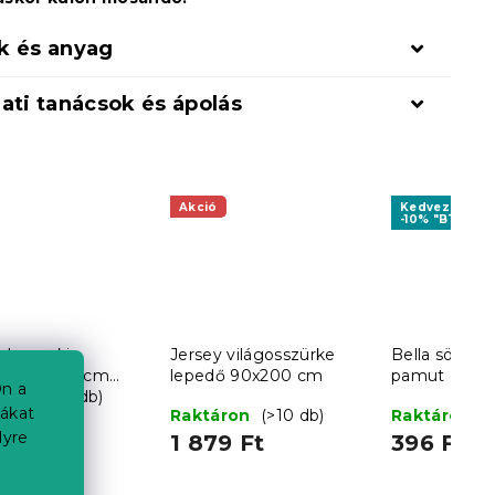
k és anyag
ati tanácsok és ápolás
Akció
Kedvezményk
-10% "BTS10"
c barna kis
Jersey világosszürke
Bella sötéts
köző 30x50 cm
lepedő 90x200 cm
pamut gyere
n a
 pamut
áron
(>10 db)
30x50 cm, 
iákat
Raktáron
(>10 db)
Raktáron
(
Ft
lyre
1 879 Ft
396 Ft
ár:
 Ft / 200 db