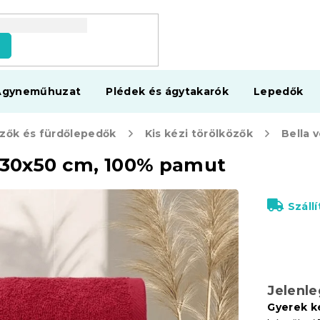
s
Ágyneműhuzat
Plédek és ágytakarók
Lepedők
zők és fürdőlepedők
Kis kézi törölközők
ő 30x50 cm, 100% pamut
Száll
Jelenl
Gyerek k