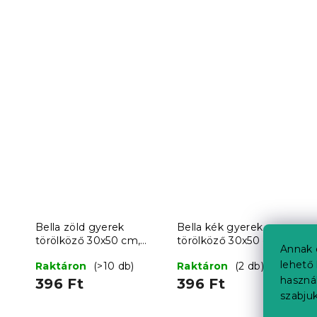
Bella zöld gyerek
Bella kék gyerek
törölköző 30x50 cm,
törölköző 30x50 cm,
Annak 
100% pamut
100% pamut
lehető 
Raktáron
(>10 db)
Raktáron
(2 db)
haszná
396 Ft
396 Ft
szabjuk