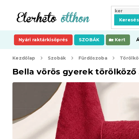
Ugrás
a
fő
Keresé
tartalomhoz
Nyári raktárkisöprés
SZOBÁK
Kert
Kezdőlap
Szobák
Fürdőszoba
Törölkö
Bella vörös gyerek törölköz