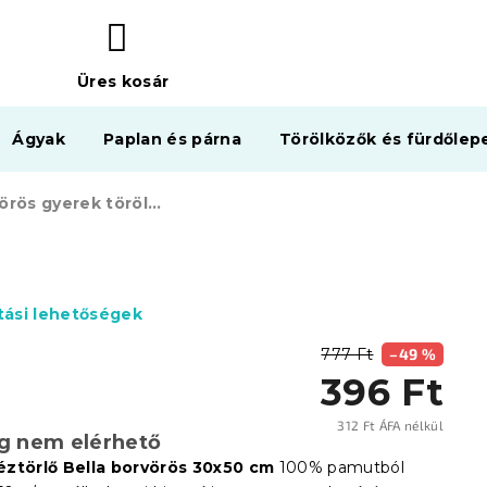
Üres kosár
KOSÁR
Ágyak
Paplan és párna
Törölközők és fürdőlep
Bella vörös gyerek törölköző 30x50 cm, 100% pamut
ítási lehetőségek
777 Ft
–49 %
396 Ft
312 Ft ÁFA nélkül
eg nem elérhető
Egysé
éztörlő Bella borvörös 30x50 cm
100% pamutból