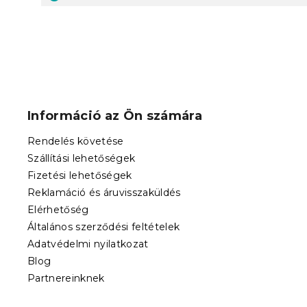
L
á
b
Információ az Ön számára
l
é
Rendelés követése
c
Szállítási lehetőségek
Fizetési lehetőségek
Reklamáció és áruvisszaküldés
Elérhetőség
Általános szerződési feltételek
Adatvédelmi nyilatkozat
Blog
Partnereinknek