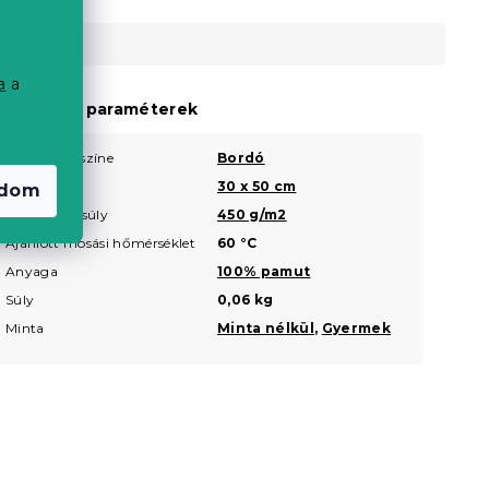
a
a
a
iegészítő paraméterek
Termék színe
Bordó
?
Méret
30 x 50 cm
?
adom
Grammsúly
450 g/m2
?
Ajánlott mosási hőmérséklet
60 °C
Anyaga
100% pamut
Súly
0,06 kg
Minta
Minta nélkül
,
Gyermek