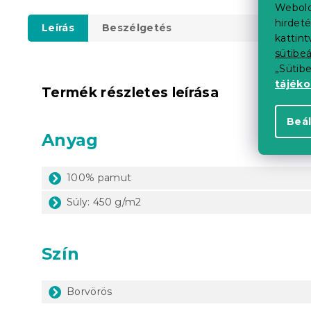
Webold
hirdeté
Leírás
Beszélgetés
kattin
sütibeá
„Sütib
tájék
Termék részletes leírása
Beál
Anyag
100% pamut
Súly: 450 g/m2
Szín
Borvörös