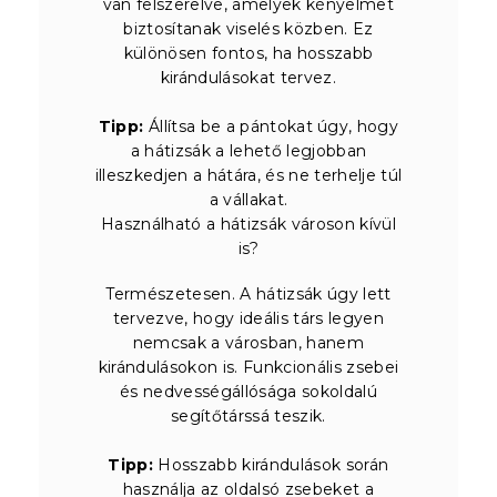
van felszerelve, amelyek kényelmet
biztosítanak viselés közben. Ez
különösen fontos, ha hosszabb
kirándulásokat tervez.
Tipp:
Állítsa be a pántokat úgy, hogy
a hátizsák a lehető legjobban
illeszkedjen a hátára, és ne terhelje túl
a vállakat.
Használható a hátizsák városon kívül
is?
Természetesen. A hátizsák úgy lett
tervezve, hogy ideális társ legyen
nemcsak a városban, hanem
kirándulásokon is. Funkcionális zsebei
és nedvességállósága sokoldalú
segítőtárssá teszik.
Tipp:
Hosszabb kirándulások során
használja az oldalsó zsebeket a