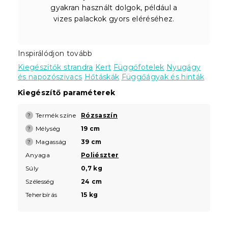
gyakran használt dolgok, például a
vizes palackok gyors eléréséhez.
Inspirálódjon tovább
Kiegészítők strandra
Kert
Függőfotelek
Nyugágy
és napozószivacs
Hőtáskák
Függőágyak és hinták
Kiegészítő paraméterek
Termék színe
Rózsaszín
?
Mélység
19 cm
?
Magasság
39 cm
?
Anyaga
Poliészter
Súly
0,7 kg
Szélesség
24 cm
Teherbírás
15 kg