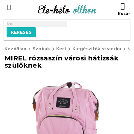
Ugrás
KO
a
fő
tartalomhoz
KERESÉS
Kezdőlap
Szobák
Kert
Kiegészítők strandra
MIREL rózsaszín városi hátizsák
szülőknek