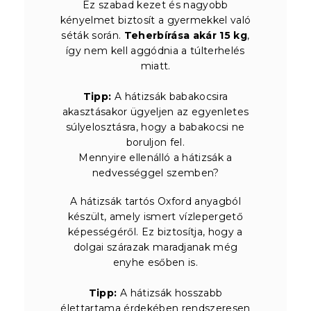
Ez szabad kezet és nagyobb
kényelmet biztosít a gyermekkel való
séták során.
Teherbírása akár 15 kg
,
így nem kell aggódnia a túlterhelés
miatt.
Tipp:
A hátizsák babakocsira
akasztásakor ügyeljen az egyenletes
súlyelosztásra, hogy a babakocsi ne
boruljon fel.
Mennyire ellenálló a hátizsák a
nedvességgel szemben?
A hátizsák tartós Oxford anyagból
készült, amely ismert vízlepergető
képességéről. Ez biztosítja, hogy a
dolgai szárazak maradjanak még
enyhe esőben is.
Tipp:
A hátizsák hosszabb
élettartama érdekében rendszeresen