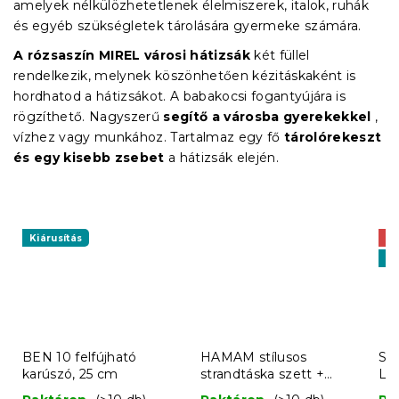
amelyek nélkülözhetetlenek élelmiszerek, italok, ruhák
és egyéb szükségletek tárolására gyermeke számára.
A rózsaszín MIREL városi hátizsák
két füllel
rendelkezik, melynek köszönhetően kézitáskaként is
hordhatod a hátizsákot. A babakocsi fogantyújára is
rögzíthető. Nagyszerű
segítő a városba gyerekekkel
,
vízhez vagy munkához. Tartalmaz egy fő
tárolórekeszt
és egy kisebb zsebet
a hátizsák elején.
Kiárusítás
Ak
Ki
BEN 10 felfújható
HAMAM stílusos
Sz
karúszó, 25 cm
strandtáska szett +
LO
törölköző 75x150 cm,