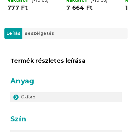
Raktáron
(>10 db)
Raktáron
(>10 db)
Ra
türkiz
777 Ft
7 664 Ft
1 
Leírás
Beszélgetés
Termék részletes leírása
Anyag
Oxford
Szín