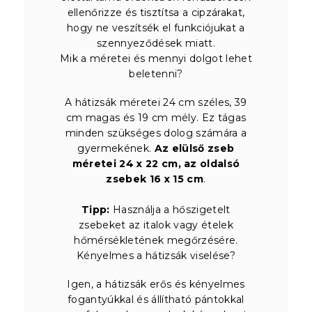
ellenőrizze és tisztítsa a cipzárakat,
hogy ne veszítsék el funkciójukat a
szennyeződések miatt.
Mik a méretei és mennyi dolgot lehet
beletenni?
A hátizsák méretei 24 cm széles, 39
cm magas és 19 cm mély. Ez tágas
minden szükséges dolog számára a
gyermekének.
Az elülső zseb
méretei 24 x 22 cm, az oldalsó
zsebek 16 x 15 cm
.
Tipp:
Használja a hőszigetelt
zsebeket az italok vagy ételek
hőmérsékletének megőrzésére.
Kényelmes a hátizsák viselése?
Igen, a hátizsák erős és kényelmes
fogantyúkkal és állítható pántokkal