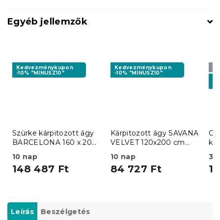
Egyéb jellemzők
Kedvezménykupon
Kedvezménykupon
Pr
-10% "MINUSZ10"
-10% "MINUSZ10"
K
-1
Szürke kárpitozott ágy
Kárpitozott ágy SAVANA
CO
BARCELONA 160 x 200
VELVET 120x200 cm
kár
cm
bézs
ki
10 nap
10 nap
3 
ve
148 487 Ft
84 727 Ft
19
20
KR
Leírás
Beszélgetés