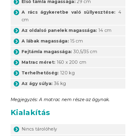
Első támla magassága:
29 cm
A rács ágykeretbe való süllyesztése:
4
cm
Az oldalsó panelek magassága:
14 cm
A lábak magassága:
15 cm
Fejtámla magassága:
30,5/35 cm
Matrac méret:
160 x 200 cm
Terhelhetőség:
120 kg
Az ágy súlya:
36 kg
Megjegyzés: A matrac nem része az ágynak.
Kialakítás
Nincs tárolóhely