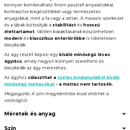
könnyen kombinálható finom pasztell árnyalatokkal,
kontrasztos kiegészítőkkel vagy természetes
anyagokkal, mint a fa vagy a rattan. A masszív szerkezet
és a lábak biztosítják a
stabilitást
és
hosszú
élettartamot
. Időtlen kialakításának köszönhetően
modern
és
klasszikus enteriőrökbe
is tökéletesen
illeszkedik.
Az ágy részét képezi egy
kiváló minőségű léces
ágyrács
, amely nagyon könnyen szerelhető és
illeszkedik az ágy méretéhez.
Az ágyhoz
választhat a
széles kínálatunkból kiváló
minőségű matracokat
- a matrac nem tartozék.
Megjegyzés: A szín megjelenítése kissé eltérhet a
valóságtól.
Méretek és anyag
Szín