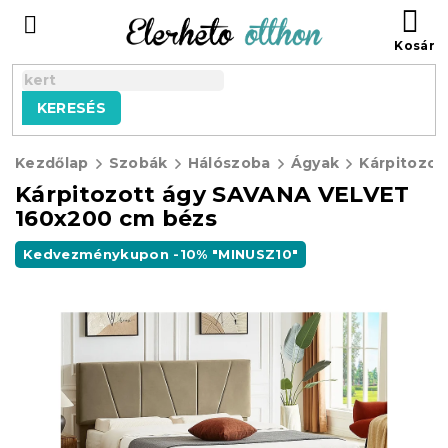
Ugrás
KO
a
fő
tartalomhoz
KERESÉS
Kezdőlap
Szobák
Hálószoba
Ágyak
Kárpitozot
Kárpitozott ágy SAVANA VELVET
160x200 cm bézs
Kedvezménykupon -10% "MINUSZ10"