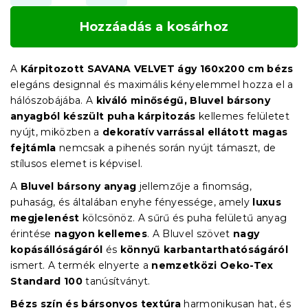
Hozzáadás a kosárhoz
A
Kárpitozott SAVANA VELVET ágy 160x200 cm bézs
elegáns designnal és maximális kényelemmel hozza el a
hálószobájába. A
kiváló minőségű, Bluvel bársony
anyagból készült puha kárpitozás
kellemes felületet
nyújt, miközben a
dekoratív varrással ellátott magas
fejtámla
nemcsak a pihenés során nyújt támaszt, de
stílusos elemet is képvisel.
A
Bluvel bársony anyag
jellemzője a finomság,
puhaság, és általában enyhe fényessége, amely
luxus
megjelenést
kölcsönöz. A sűrű és puha felületű anyag
érintése
nagyon kellemes
. A Bluvel szövet
nagy
kopásállóságáról
és
könnyű karbantarthatóságáról
ismert. A termék elnyerte a
nemzetközi Oeko-Tex
Standard 100
tanúsítványt.
Bézs szín és bársonyos textúra
harmonikusan hat, és