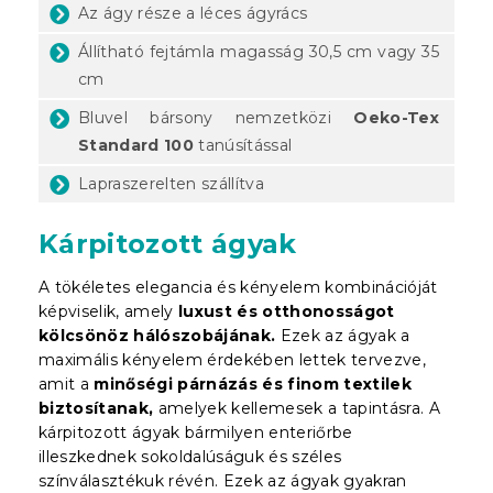
Az ágy része a léces ágyrács
Állítható fejtámla magasság 30,5 cm vagy 35
cm
Bluvel bársony nemzetközi
Oeko-Tex
Standard 100
tanúsítással
Lapraszerelten szállítva
Kárpitozott ágyak
A tökéletes elegancia és kényelem kombinációját
képviselik, amely
luxust és otthonosságot
kölcsönöz hálószobájának.
Ezek az ágyak a
maximális kényelem érdekében lettek tervezve,
amit a
minőségi párnázás és finom textilek
biztosítanak,
amelyek kellemesek a tapintásra. A
kárpitozott ágyak bármilyen enteriőrbe
illeszkednek sokoldalúságuk és széles
színválasztékuk révén. Ezek az ágyak gyakran