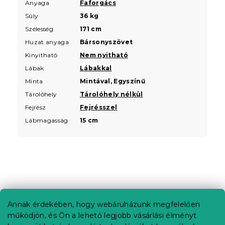
Anyaga
Faforgács
Súly
36 kg
Szélesség
171 cm
Huzat anyaga
Bársonyszövet
Kinyitható
Nem nyitható
Lábak
Lábakkal
Minta
Mintával, Egyszínű
Tárolóhely
Tárolóhely nélkül
Fejrész
Fejrésszel
Lábmagasság
15 cm
L
á
b
Annak érdekében, hogy webáruházunk megfelelően
Információ az Ön számára
l
működjön, és Ön a lehető legjobb vásárlási élményt
é