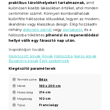
praktikus tárolóhelyeket tartalmaznak,
amit
különösen kisebb lakásokban értékel, ahol minden
centiméter számít. Könnyen kombinálhatóak
különféle hálószobai stílusokkal, legyen az modern,
skandináv vagy klasszikus design. Elég hozzáadni
néhány
dekoratív párnát
vagy
ágytakarót
, és a
hálószoba tökéletes
pihenési és regenerálódási
hellyé válik egy fárasztó nap után.
Inspirálódjon tovább
Kárpitozott ágyak
Ágyak
Hálószoba
Ikaros ágyak
Boxspring ágyak
Éjjeli szekrények
Kiegészítő paraméterek
Termék színe
Bézs
?
Méret
160 x 200 cm
?
Hosszúság
214 cm
?
Magasság
102 cm
?
Típus
Franciaágy
?