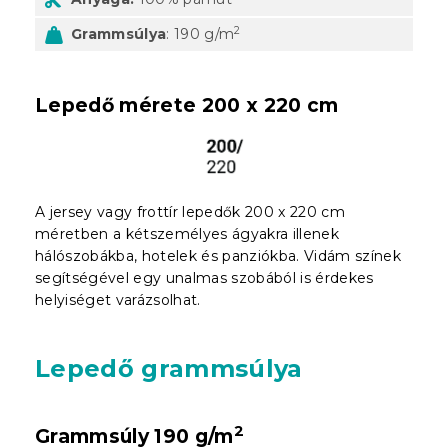
2
Grammsúlya
: 190 g/m
Lepedő mérete 200 x 220 cm
A jersey vagy frottír lepedők 200 x 220 cm
méretben a kétszemélyes ágyakra illenek
hálószobákba, hotelek és panziókba. Vidám színek
segítségével egy unalmas szobából is érdekes
helyiséget varázsolhat.
Lepedő grammsúlya
2
Grammsúly 190 g/m