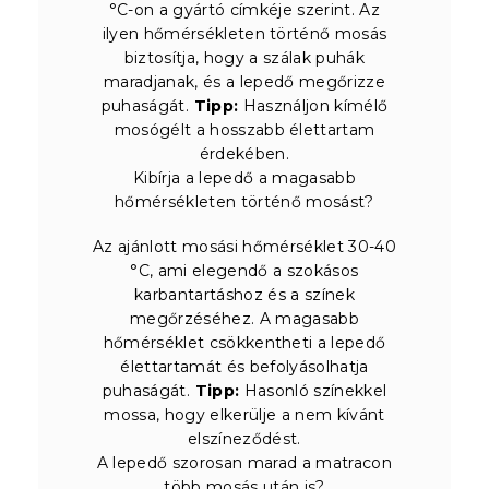
°C-on a gyártó címkéje szerint. Az
ilyen hőmérsékleten történő mosás
biztosítja, hogy a szálak puhák
maradjanak, és a lepedő megőrizze
puhaságát.
Tipp:
Használjon kímélő
mosógélt a hosszabb élettartam
érdekében.
Kibírja a lepedő a magasabb
hőmérsékleten történő mosást?
Az ajánlott mosási hőmérséklet 30-40
°C, ami elegendő a szokásos
karbantartáshoz és a színek
megőrzéséhez. A magasabb
hőmérséklet csökkentheti a lepedő
élettartamát és befolyásolhatja
puhaságát.
Tipp:
Hasonló színekkel
mossa, hogy elkerülje a nem kívánt
elszíneződést.
A lepedő szorosan marad a matracon
több mosás után is?