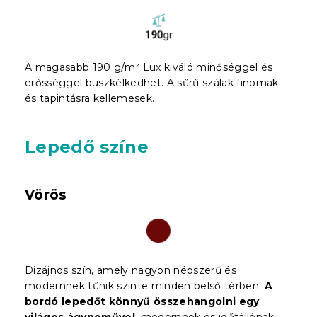
A magasabb 190 g/m² Lux kiváló minőséggel és
erősséggel büszkélkedhet. A sűrű szálak finomak
és tapintásra kellemesek.
Lepedő színe
Vörös
Dizájnos szín, amely nagyon népszerű és
modernnek tűnik szinte minden belső térben.
A
bordó lepedőt könnyű összehangolni egy
világos ágyneművel
, modernnek és időtállónak