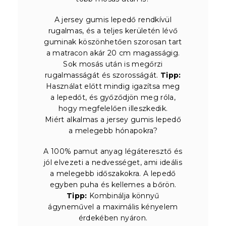
A jersey gumis lepedő rendkívül
rugalmas, és a teljes kerületén lévő
guminak köszönhetően szorosan tart
a matracon akár 20 cm magasságig.
Sok mosás után is megőrzi
rugalmasságát és szorosságát.
Tipp:
Használat előtt mindig igazítsa meg
a lepedőt, és győződjön meg róla,
hogy megfelelően illeszkedik.
Miért alkalmas a jersey gumis lepedő
a melegebb hónapokra?
A 100% pamut anyag légáteresztő és
jól elvezeti a nedvességet, ami ideális
a melegebb időszakokra. A lepedő
egyben puha és kellemes a bőrön.
Tipp:
Kombinálja könnyű
ágyneművel a maximális kényelem
érdekében nyáron.