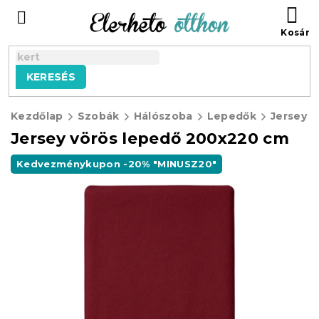
Ugrás
KO
a
fő
tartalomhoz
KERESÉS
Kezdőlap
Szobák
Hálószoba
Lepedők
Jersey E
Jersey vörös lepedő 200x220 cm
Kedvezménykupon -20% "MINUSZ20"