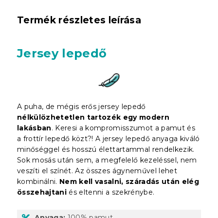
Termék részletes leírása
Jersey lepedő
A puha, de mégis erős jersey lepedő
nélkülözhetetlen tartozék egy modern
lakásban
. Keresi a kompromisszumot a pamut és
a frottír lepedő közt?! A jersey lepedő anyaga kiváló
minőséggel és hosszú élettartammal rendelkezik.
Sok mosás után sem, a megfelelő kezeléssel, nem
veszíti el színét. Az összes ágyneművel lehet
kombinálni.
Nem kell vasalni, száradás után elég
összehajtani
és eltenni a szekrénybe.
Anyaga:
100% pamut