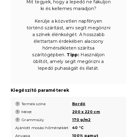
Mit tegyek, hogy a lepedő ne fakuljon
ki és kellemes maradjon?
Kerülje a közvetlen napfényen
történő szárítást, ami segít megőrizni
a színek élénkségét. A hosszabb
élettartam érdekében alacsony
hőmérsékleten szárítsa
szárítógépben.
Tipp:
Használjon
öblítőt, amely segít megőrizni a
lepedő puhaságát és illatát.
Kiegészítő paraméterek
Termék színe
Bordó
?
Méret
200 x 220 cm
?
Grammsúly
170 g/m2
?
Ajánlott mosási hőmérséklet
40 °C
Anyaga
100% pamut