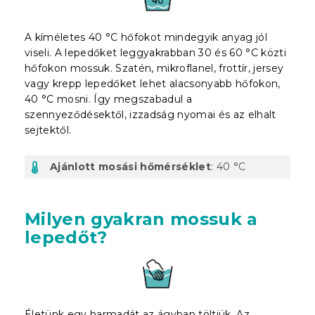
A kíméletes 40 °C hőfokot mindegyik anyag jól
viseli. A lepedőket leggyakrabban 30 és 60 °C közti
hőfokon mossuk. Szatén, mikroflanel, frottír, jersey
vagy krepp lepedőket lehet alacsonyabb hőfokon,
40 °C mosni. Így megszabadul a
szennyeződésektől, izzadság nyomai és az elhalt
sejtektől.
Ajánlott mosási hőmérséklet
: 40 °C
Milyen gyakran mossuk a
lepedőt?
Életünk egy harmadát az ágyban töltjük. Az