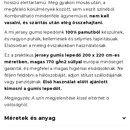
hosszú élettartamú. Még gyakori mosás után, a
megfelelő körülmények között, sem veszít színéből.
Kombinálható mindenféle ágyneművel,
nem kell
vasalni, és szárítás után elég összehajtani.
A mi jersey gumis lepedőink
100% pamutból
készülnek,
és nagyon puhák, kellemesek és selymes tapintásúak.
Elsősorban a meleg évszakokban használatosak.
Ez a praktikus
jersey gumis lepedő
200 x 220 cm-es
méretben, magas 170 g/m2 súllyal
európai minőséget
garantál, és megfelel a magas higiéniai elvárásoknak. Ne
féljen feldobni a hálószobáját, adjon stílust szállodájának
vagy panziójának.
Első használat előtt ajánlott
kimosni a gumis lepedőt.
Megjegyzés: A szín megjelenítése kissé eltérhet a
valóságtól.
Méretek és anyag