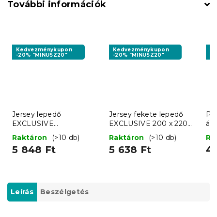
További információk
Kedvezménykupon
Kedvezménykupon
K
-20% "MINUSZ20"
-20% "MINUSZ20"
-1
Jersey lepedő
Jersey fekete lepedő
Po
EXCLUSIVE
EXCLUSIVE 200 x 220
ág
mustársárga 200 x 220
cm
VI
Raktáron
(>10 db)
Raktáron
(>10 db)
Ra
cm
5 848 Ft
5 638 Ft
4 
Leírás
Beszélgetés