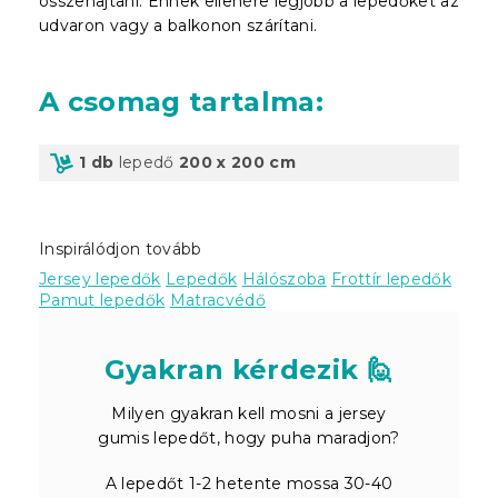
összehajtani. Ennek ellenére legjobb a lepedőket az
udvaron vagy a balkonon szárítani.
A csomag tartalma
:
1 db
lepedő
200 x 200 cm
Inspirálódjon tovább
Jersey lepedők
Lepedők
Hálószoba
Frottír lepedők
Pamut lepedők
Matracvédő
Gyakran kérdezik 🙋
Milyen gyakran kell mosni a jersey
gumis lepedőt, hogy puha maradjon?
A lepedőt 1-2 hetente mossa 30-40